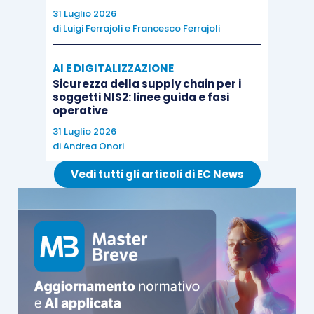
della catena partecipativa. Nel nostro esempio,
31 Luglio 2026
quindi, sia il socio F che il socio G dovrebbero
di
Luigi Ferrajoli
e
Francesco Ferrajoli
essere indicati quali titolari effettivi della società
Alfa, poiché essi detengono il 70% ed il 30% di
AI E DIGITALIZZAZIONE
una società che, a sua volta, detiene più del 25%
Sicurezza della supply chain per i
soggetti NIS2: linee guida e fasi
nella società Alfa.
operative
31 Luglio 2026
La terza tesi consiste nel verificare
quale socio
di
Andrea Onori
persona fisica detenga il controllo della società
Vedi tutti gli articoli di EC News
partecipante
, indicando costui quale titolare
effettivo,
a prescindere dal meccanismo del
demoltiplicatore
. In base a tale tesi, il socio F è
titolare effettivo nella società Alfa, e lo sarebbe
anche se detenesse il mero 51% della società
Delta.