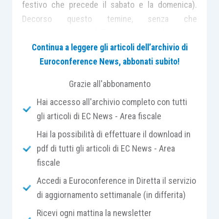
festivo che precede il sabato e la domenica).
Decorso questo temine, senza che
l’amministratore della società (soggetto
incaricato a tale incombenza) abbia eseguito
Continua a leggere gli articoli dell’archivio di
l’adempimento in rassegna,
scatteranno le
Euroconference News, abbonati subito!
sanzioni a carico di tutti i componenti
Grazie all'abbonamento
dell’organo amministrativo.
L’importo delle
Hai accesso all'archivio completo con tutti
sanzioni è ridotto se
l’adempimento tardivo è
,
gli articoli di EC News - Area fiscale
comunque,
eseguito entro 30 giorni
dal termine
(la sanzione in questo caso è compresa da un
Hai la possibilità di effettuare il download in
minimo di euro 34,33 ad un massimo di euro 344),
pdf di tutti gli articoli di EC News - Area
mentre se nemmeno entro i successivi 30 giorni
fiscale
si regolarizzerà l’omissione verrà irrogata la
Accedi a Euroconference in Diretta il servizio
sanzione in misura piena da un minimo di
euro
di aggiornamento settimanale (in differita)
103 ad un massimo di euro 1032
.
Ricevi ogni mattina la newsletter