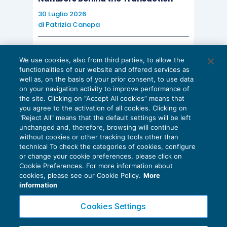
30 Luglio 2026
di
Patrizia Canepa
AI E DIGITALIZZAZIONE
We use cookies, also from third parties, to allow the
EU AI Act e studi professionali: le
functionalities of our website and offered services as
scadenze concrete
well as, on the basis of your prior consent, to use data
on your navigation activity to improve performance of
27 Luglio 2026
the site. Clicking on “Accept All cookies” means that
di
Diego Barberi
e
Stefano Dovier
you agree to the activation of all cookies. Clicking on
"Reject All" means that the default settings will be left
unchanged and, therefore, browsing will continue
without cookies or other tracking tools other than
technical To check the categories of cookies, configure
or change your cookie preferences, please click on
Cookie Preferences. For more information about
Privacy Policy
cookies, please see our Cookie Policy.
More
Cookie Policy
information
Euroconference NEWS è una testata registrata al Tribunale di Milano Reg. n. 8556/2026
Cookies Settings
Direttore responsabile Sandro Cerato