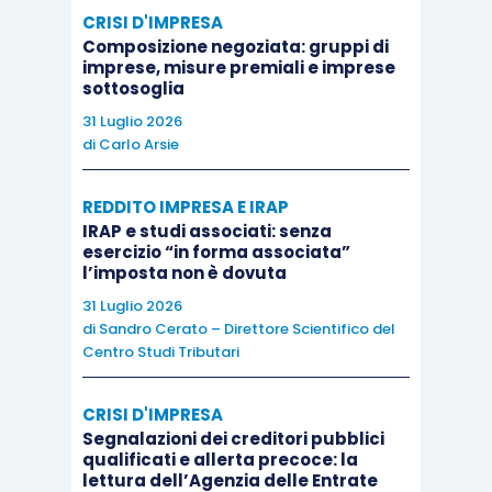
prima società. Quindi, partendo dal socio F, egli
CRISI D'IMPRESA
detiene il 70% del 40% cioè il 28%
Composizione negoziata: gruppi di
imprese, misure premiali e imprese
(partecipazione “sostanziale” in Alfa), da cui
sottosoglia
deriva l’obbligo di ricomprenderlo tra i titolari
31 Luglio 2026
effettivi con la sigla TPI
di
Carlo Arsie
Diversamente il
socio G detiene il 30% del 40%
,
REDDITO IMPRESA E IRAP
IRAP e studi associati: senza
ossia il
sostanziale 12% nella società Alfa
e,
esercizio “in forma associata”
quindi, non
va indicato.
l’imposta non è dovuta
31 Luglio 2026
di
Sandro Cerato – Direttore Scientifico del
La seconda tesi consiste nel verificare se i soci
Centro Studi Tributari
persone fisiche della società socia detengono in
quest’ultima società
quote superiori alla soglia
CRISI D'IMPRESA
del 25%,
nel qual caso essi sarebbero da indicare
Segnalazioni dei creditori pubblici
qualificati e allerta precoce: la
quali titolari effettivi della società posta alla fine
lettura dell’Agenzia delle Entrate