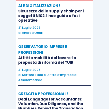
società di capitali
.
AI E DIGITALIZZAZIONE
Sicurezza della supply chain per i
Infine, occorre ricordare che, nel caso tutt’altro
soggetti NIS2: linee guida e fasi
operative
che raro, in cui un socio detenga
una quota
31 Luglio 2026
superiore al 25% ed allo stesso tempo ricopra la
di
Andrea Onori
carica di presidente del CDA
, occorre indicare
tale soggetto, quale titolare effettivo in forza
OSSERVATORIO IMPRESE E
della
detenzione delle quote
(quindi con sigla
PROFESSIONI
TPD) e
non titolare effettivo in forza della
Affitti e mobilità del lavoro: la
proposta di riforma del TUIR
rappresentanza legale
(ipotesi che invece
31 Luglio 2026
andrebbe indicata con la sigla TRA).
di
Settore Fisco e Diritto d’Impresa di
Assolombarda
Va segnalato che
questi temi saranno affrontati
nella giornata del
Master Breve 365
dedicata
CRESCITA PROFESSIONALE
Deal Language for Accountants:
alla Tutela del patrimonio.
Valuation, Due Diligence, and the
Numbers Behind the Transaction