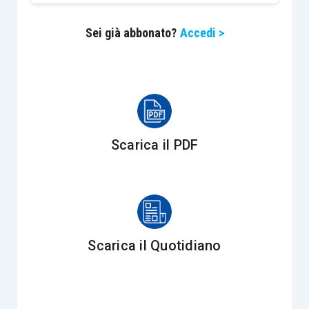
Detto ciò, non vi è dubbio che il tema più delicato
Sei già abbonato?
Accedi >
è rappresentato dalla
corretta individuazione del
titolare effettivo
, poiché l’
articolo 20, D.Lgs
231/2007
, detta dei criteri che
non sempre è
agevole applicare ai casi concreti.
Scarica il PDF
I criteri
in questione
sono sostanzialmente 3
e
devono essere applicati con
modalità scalare
,
ovvero prima si verifica se il primo è applicabile,
poi se questo non è applicabile si utilizza il
secondo e così via.
Scarica il Quotidiano
Ma andiamo con ordine.