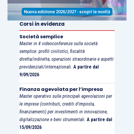
Allo stato attuale tutte le precedenti
tre
impostazioni sono accettabili
.
Corsi in evidenza
Se alla luce del criterio della proprietà, non
Società semplice
dovesse emergere alcun socio titolare di una
Master in 4 videoconferenze sulla società
partecipazione superiore al 25%, si potrà
semplice: profili civilistici, fiscalità
diretta/indiretta, operazioni straordinarie e aspetti
ricorrere al
criterio del controllo, in forza dei
previdenziali/internazionali.
A partire dal
voti esprimibili in assemblea
. Quindi, se vi
9/09/2026
fossero, ad esempio,
cinque soci persone
fisiche
che detengono
ciascuno il 20% di
Finanza agevolata per l’impresa
partecipazione al capitale sociale
, ma in base
Master operativo sulle principali agevolazioni per
ad un patto di sindacato conosciuto
le imprese (contributi, crediti d’imposta,
dall’amministratore, tre soci si sono impegnati a
finanziamenti) per investimenti in innovazione,
digitalizzazione e beni strumentali.
A partire dal
votare come il primo socio,
quest’ultimo
15/09/2026
deterrebbe il controllo della maggioranza
dei