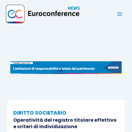
Vai
al
contenuto
DIRITTO SOCIETARIO
Operatività del registro titolare effettivo
e criteri di individuazione