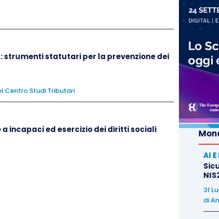
risponde della responsabilità amministrativa,
 ed efficacemente,
un modello di
organizzazione,
: strumenti statutari per la prevenzione dei
ti novità in tema di responsabilità amministrativa
l Centro Studi Tributari
dirizzate a
proteggere i soggetti che segnalano le
conoscenza in ambito lavorativo,
con il precipuo
tutelare l’interesse pubblico, nonché l’integrità
a incapaci ed esercizio dei diritti sociali
Mond
AI 
Sicu
 del
whistleblowing
,
emanata in attuazione della
NIS2
ompletamente la precedente disciplina,
31 L
regole destinate al settore pubblico e al settore
di
An