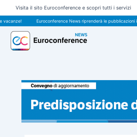
Vai
Visita il sito Euroconference e scopri tutti i servizi
al
contenuto
nze!
Euroconference News riprenderà le pubblicazioni il 31 a