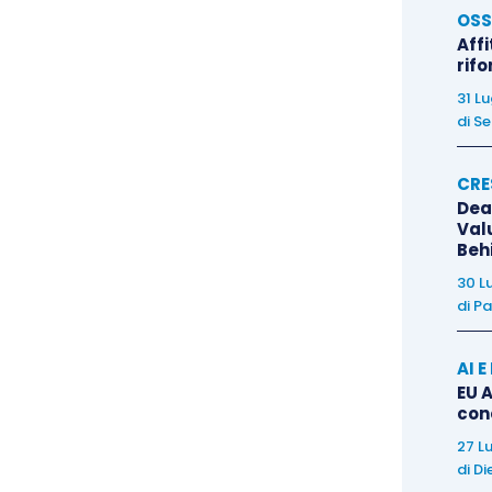
OSS
Affi
tituzione e la regolamentazione di apposite
rif
ali interni, esterni e anche a mezzo di divulgazione
31 L
 stabilendo uno specifico regime applicabile in
di
Se
CRE
Dea
dentifica come la persona fisica che
segnala o
Val
cquisite nell’ambito delle sue attività
Beh
di tali attività o del fatto che il rapporto di lavoro
30 L
 iniziato.
di
Pa
AI 
lanti
, tutelati dalla direttiva comunitaria (UE) n.
EU A
ca di “lavoratori”
ai sensi dell’art. 45 TFUE e,
con
to, come in quello pubblico
forniscono, per un certo
27 L
tto la direzione di questi, specifiche prestazioni
di
Di