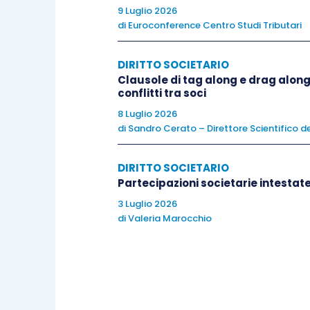
9 Luglio 2026
di
Euroconference Centro Studi Tributari
Di conseguenza, la società o l’ente
non 
qualora abbia attivato,
preventivamente
DIRITTO SOCIETARIO
di gestione e di controllo del rischio.
Clausole di tag along e drag along
conflitti tra soci
8 Luglio 2026
Il D.Lgs. 24/2023
ha introdotto importan
di
Sandro Cerato – Direttore Scientifico de
degli enti,
fissando specifiche regole
in
condotte illecite di cui sono venuti a 
DIRITTO SOCIETARIO
scopo di
incentivare le segnalazioni e 
Partecipazioni societarie intestate 
dell’ente.
3 Luglio 2026
di
Valeria Marocchio
Tale normativa, che disciplina la
materia
Direttiva (UE) 2019/1937, ha abrogato c
contemplando
un sistema integrato di 
privato.