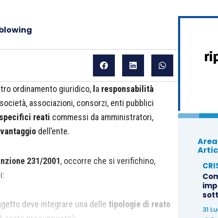
eblowing
stro ordinamento giuridico,
l
a
responsabilità
società, associazioni, consorzi, enti pubblici
specifici reati
commessi da amministratori,
a vantaggio
dell’ente.
Area
Artic
nzione 231/2001
, occorre che si verifichino,
CRI
i:
Com
imp
sot
ggetto deve integrare una delle
tipologie di reato
31 L