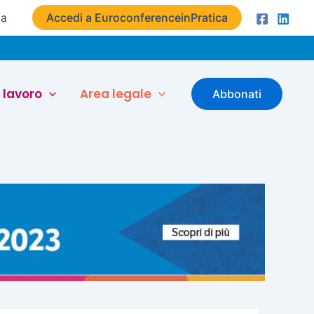
ta
Accedi a EuroconferenceinPratica
 lavoro
Area legale
Abbonati