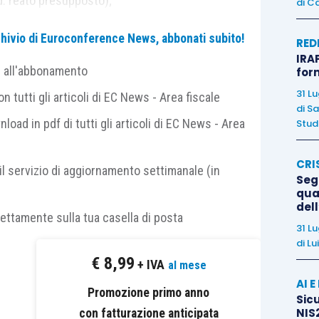
d. reato presupposto);
di
Ca
ell’
interesse o a vantaggio
della società o
archivio di Euroconference News, abbonati subito!
RED
IRAP
osizione del modello organizzativo
finalizzato ad
e all'abbonamento
for
eati, oppure rilevata l’
inadeguatezza o l’inefficace
31 L
 tutti gli articoli di EC News - Area fiscale
ativo.
di
Sa
nload in pdf di tutti gli articoli di EC News - Area
Studi
islatore ha previsto anche la
rilevanza dei reati
CRI
pecie
delittuose
previste dal D.Lgs. 74/2000.
il servizio di aggiornamento settimanale (in
Segn
qual
del
inquiesdecies
, D.Lgs. 231/2001
,
attualmente
rettamente sulla tua casella di posta
a delle società e degli enti
per la generalità dei
31 L
di
Lu
e previsti dal D.Lgs. 74/2000 e, segnatamente:
€
8,99
+ IVA
al mese
AI 
fraudolenta
mediante uso di
fatture o altri
Promozione primo anno
Sicu
stenti
(
articolo 2, D.Lgs. 74/2000
), si applica la
NIS2
con fatturazione anticipata