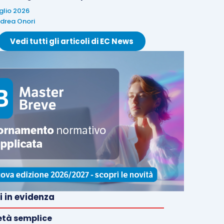
uglio 2026
drea Onori
Vedi tutti gli articoli di EC News
i in evidenza
età semplice