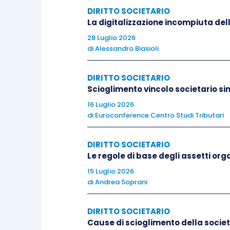
per il
delitto di dichiarazione i
DIRITTO SOCIETARIO
sanzione pecuniaria fino a trec
La digitalizzazione incompiuta de
per il delitto di
omessa dichiara
28 Luglio 2026
sanzione pecuniaria fino a qua
di
Alessandro Biasioli
per il
delitto di indebita compe
DIRITTO SOCIETARIO
74/2000
, la
sanzione pecuniaria
Scioglimento vincolo societario sin
16 Luglio 2026
Ad ogni modo,
l’
articolo 6, D.Lgs. 231/
di
Euroconference Centro Studi Tributari
l’ente:
DIRITTO SOCIETARIO
che ha
adottato e efficacement
Le regole di base degli assetti orga
modelli di organizzazione e di g
15 Luglio 2026
di
Andrea Soprani
quello verificatosi;
che ha
affidato il compito di v
DIRITTO SOCIETARIO
modelli e di curarne l’aggiorn
Cause di scioglimento della socie
vigilanza) dotato di autonomi pote