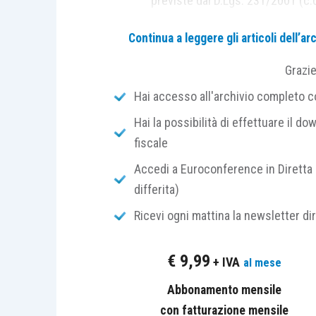
previste dal D.Lgs. 231/2001 (c.
il
reato
deve essere commesso n
Continua a leggere gli articoli dell’
dell’ente;
deve essere
omessa la predisp
Grazi
individuare i rischi e prevenire i r
Hai accesso all'archivio completo con
attuazione
del modello organizz
Hai la possibilità di effettuare il dow
Con
l’
articolo 5, D.Lgs. 75/2020
,
il Leg
fiscale
tributari,
in ordine alle
numerose fattis
Accedi a Euroconference in Diretta 
differita)
In particolare
,
il novellato
articolo 25-
qu
Ricevi ogni mattina la newsletter di
prevede la
responsabilità amministrativ
reati che caratterizzano la frode fiscal
€
9,99
+ IVA
al mese
per il delitto di dichiarazione 
Abbonamento mensile
documenti per operazioni inesi
con fatturazione mensile