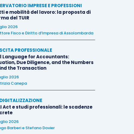
ERVATORIO IMPRESE E PROFESSIONI
tti e mobilità del lavoro: la proposta di
orma del TUIR
uglio 2026
ttore Fisco e Diritto d’Impresa di Assolombarda
SCITA PROFESSIONALE
l Language for Accountants:
uation, Due Diligence, and the Numbers
ind the Transaction
uglio 2026
trizia Canepa
E DIGITALIZZAZIONE
I Act e studi professionali: le scadenze
crete
uglio 2026
ego Barberi
e
Stefano Dovier