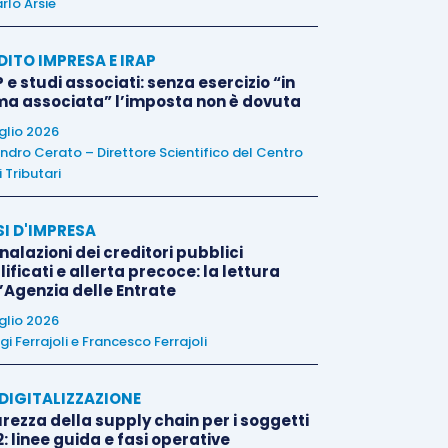
rlo Arsie
DITO IMPRESA E IRAP
 e studi associati: senza esercizio “in
ma associata” l’imposta non è dovuta
uglio 2026
ndro Cerato – Direttore Scientifico del Centro
 Tributari
SI D'IMPRESA
alazioni dei creditori pubblici
ificati e allerta precoce: la lettura
l’Agenzia delle Entrate
uglio 2026
igi Ferrajoli
e
Francesco Ferrajoli
E DIGITALIZZAZIONE
rezza della supply chain per i soggetti
: linee guida e fasi operative