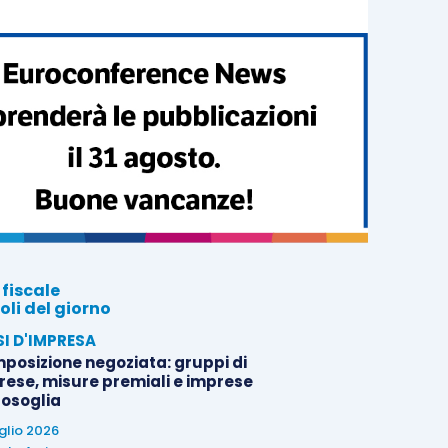
 fiscale
oli del giorno
SI D'IMPRESA
posizione negoziata: gruppi di
rese, misure premiali e imprese
tosoglia
uglio 2026