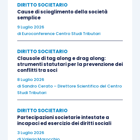
DIRITTO SOCIETARIO
Vanno annotati in apposita sezione i soci
Cause di scioglimento della società
individuati dall’
articolo 2527 cod. civ.,
ovvero i
semplice
cosiddetti soci speciali che, in deroga al
9 Luglio 2026
di
Euroconference Centro Studi Tributari
principio della parità di trattamento
, sono
ammessi a tempo determinato
“in ragione
DIRITTO SOCIETARIO
dell’interesse alla sua formazione ovvero del suo
Clausole di tag along e drag along:
inserimento nell’impresa”.
Decorso il periodo di
strumenti statutari per la prevenzione dei
conflitti tra soci
prova, al massimo 5 anni, il
socio godrà degli
stessi diritti degli ordinari
. Il passaggio del
8 Luglio 2026
di
Sandro Cerato – Direttore Scientifico del Centro
socio speciale a socio ordinario deve essere
Studi Tributari
annotato nel libro soci
.
DIRITTO SOCIETARIO
Vanno inoltre annotati in distinta sezione i
soci
Partecipazioni societarie intestate a
incapaci ed esercizio dei diritti sociali
volontari
, la cui presenza è prevista solo nelle
3 Luglio 2026
cooperative sociali e
il numero non può essere
di
Valeria Marocchio