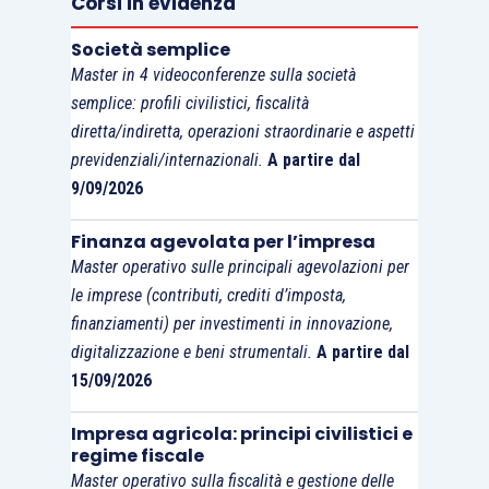
Corsi in evidenza
relative all’
ammissione, recesso o esclusione
Società semplice
dei soci
.
Master in 4 videoconferenze sulla società
semplice: profili civilistici, fiscalità
Molta attenzione deve essere posta su queste
diretta/indiretta, operazioni straordinarie e aspetti
delibere, in quanto «
la qualità di socio di una
previdenziali/internazionali.
A partire dal
cooperativa
si acquista con la delibera di
9/09/2026
ammissione da parte degli amministratori (articolo
Finanza agevolata per l’impresa
2525 cod. civ.), che ha natura di fatto costitutivo
»
Master operativo sulle principali agevolazioni per
e che deve essere trascritta nel libro delle
le imprese (contributi, crediti d’imposta,
deliberazioni di consiglio e nel libro soci (
Corte di
finanziamenti) per investimenti in innovazione,
Cassazione, ordinanza n. 22794 del
digitalizzazione e beni strumentali.
A partire dal
20.10.2020
).
15/09/2026
Impresa agricola: principi civilistici e
regime fiscale
Master operativo sulla fiscalità e gestione delle