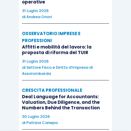
operative
un ventesimo quando la cooperativa ha più di
31 Luglio 2026
tremila soci, hanno
diritto di esaminare
,
di
Andrea Onori
attraverso un rappresentante, eventualmente
assistito da un professionista di sua fiducia, il
OSSERVATORIO IMPRESE E
libro delle adunanze e delle deliberazioni del
PROFESSIONI
consiglio di amministrazione e il libro delle
Affitti e mobilità del lavoro: la
proposta di riforma del TUIR
deliberazioni del comitato esecutivo
, se esiste.
31 Luglio 2026
di
Settore Fisco e Diritto d’Impresa di
Tali diritti
non spettano ai soci in mora
per la
Assolombarda
mancata esecuzione dei conferimenti o
inadempienti
rispetto alle obbligazioni contratte
CRESCITA PROFESSIONALE
Deal Language for Accountants:
con la società.
Valuation, Due Diligence, and the
Numbers Behind the Transaction
Se la cooperativa è “in regime di Srl”
, si
30 Luglio 2026
di
Patrizia Canepa
applicherà invece l’
articolo 2476, comma 2, cod.