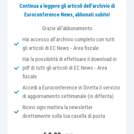
Libro dell’organo di controllo.
Continua a leggere gli articoli dell’archivio di
Euroconference News, abbonati subito!
I libri vanno
numerati progressivamente in ogni
Grazie all'abbonamento
pagina e bollati in ogni foglio
prima di essere
Hai accesso all'archivio completo con tutti
messi in uso; è dovuta la
tassa di concessione
gli articoli di EC News - Area fiscale
governativa
di euro 67,00 (da versare sul c/c
postale 6007 intestato alla Agenzia delle Entrate)
Hai la possibilità di effettuare il download in
per ogni 500 pagine o frazioni di 500.
pdf di tutti gli articoli di EC News - Area
fiscale
Sono soggetti all’
imposta di bollo
di euro 16 ogni
Accedi a Euroconference in Diretta il servizio
cento pagine e ai diritti di segreteria pari ad euro
di aggiornamento settimanale (in differita)
25,00. L’imposta di bollo può essere assolta
Ricevi ogni mattina la newsletter
anche con l’applicazione della
marca da bollo
.
direttamente sulla tua casella di posta
Le
cooperative edilizie
sono esenti dalla