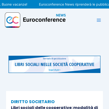
Vai
uone vacanze!
Euroconference News riprenderà le pubblicazion
al
contenuto
DIRITTO SOCIETARIO
Libri sociali delle cooperative: modalità di