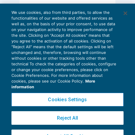
civ.
: i
soci che non concorrono
AI E DIGITALIZZAZIONE
all’amministrazione
hanno diritto di avere notizie
We use cookies, also from third parties, to allow the
EU AI Act e studi professionali: le
dagli amministratori circa lo
svolgimento degli
functionalities of our website and offered services as
scadenze concrete
well as, on the basis of your prior consent, to use data
affari sociali e di consultare
, anche tramite
on your navigation activity to improve performance of
27 Luglio 2026
professionisti di fiducia, i
libri e i documenti
the site. Clicking on “Accept All cookies” means that
di
Diego Barberi
e
Stefano Dovier
you agree to the activation of all cookies. Clicking on
relativi all’amministrazione
.
"Reject All" means that the default settings will be left
unchanged and, therefore, browsing will continue
without cookies or other tracking tools other than
In ogni caso i soci, nell’effettuare il lavoro di
technical To check the categories of cookies, configure
or change your cookie preferences, please click on
raccolta della documentazione,
non sono
Cookie Preferences. For more information about
Privacy Policy
autorizzati a prelevare originali
dal luogo
cookies, please see our Cookie Policy.
More
Cookie Policy
information
presso il quale il controllo avviene.
Euroconference NEWS è una testata registrata al Tribunale di Milano Reg. n. 8556/2026
Cookies Settings
Direttore responsabile Sandro Cerato
Il riferimento ai libri sociali va inteso nel senso
Copyright 2016 ©
Gruppo Euroconference S.p.A.
v2.32.2
che il socio ha
diritto a consultare i libri
Reject All
Piazza Luigi Einaudi, 10N01 - 20124 Milano - info@ecnews.it
obbligatori richiesti dall’
articolo 2478 cod. civ.
Capitale Sociale € 300.000,00 i.v. C.F. P.IVA Iscrizione Registro Imprese di Milano
(c.d. “
libri societari
“), ossia il libro dei soci, il