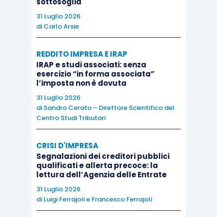
sottosoglia
organi collegiali della cooperativa, compresi quelli
31 Luglio 2026
redatti per
atto pubblico
; i verbali, sottoscritti dal
di
Carlo Arsie
Presidente e dal segretario, devono essere
redatti con la necessaria chiarezza in modo che
REDDITO IMPRESA E IRAP
sia possibile determinare i
quorum costitutivi e
IRAP e studi associati: senza
esercizio “in forma associata”
deliberativi
, i presenti in proprio o per delega ed i
l’imposta non è dovuta
voti espressi; è opportuno trascrivere anche i
31 Luglio 2026
verbali delle assemblee andate deserte.
di
Sandro Cerato – Direttore Scientifico del
Centro Studi Tributari
Si ricorda che
con la data del 31 luglio 2022
CRISI D'IMPRESA
cessa di avere efficacia la norma speciale di
Segnalazioni dei creditori pubblici
cui all’
articolo 106 D.L. 18/2020
(Decreto “Cura
qualificati e allerta precoce: la
Italia”) che,
inter alia
, consentiva, anche in deroga
lettura dell’Agenzia delle Entrate
alle prescrizioni di legge e di statuto, che le
31 Luglio 2026
di
Luigi Ferrajoli
e
Francesco Ferrajoli
assemblee dei soci si potessero tenere con
modalità di
partecipazione a distanza
, con