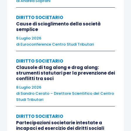
di
Andrea Soprani
L’ambito del diritto d’informazione, vista la
generica formulazione della norma, è tale da
DIRITTO SOCIETARIO
ricomprendere sia informazioni di carattere
Cause di scioglimento della società
generale sull’andamento dell’amministrazione
semplice
della società, sia informazioni riguardanti singoli
9 Luglio 2026
di
Euroconference Centro Studi Tributari
atti di amministrazione già intrapresi o da
[6]
intraprendere. Secondo la Fnc
, vanno
DIRITTO SOCIETARIO
ricompresi, a titolo esemplificativo, nel concetto
Clausole di tag along e drag along:
di “
affari sociali
”, le operazioni che riguardano:
strumenti statutari per la prevenzione dei
conflitti tra soci
8 Luglio 2026
gli impieghi dell’attivo patrimoniale;
di
Sandro Cerato – Direttore Scientifico del Centro
i programmi di acquisizione e alienazione;
Studi Tributari
le relazioni commerciali;
le partecipazioni sociali;
DIRITTO SOCIETARIO
le concessioni di prestiti;
Partecipazioni societarie intestate a
incapaci ed esercizio dei diritti sociali