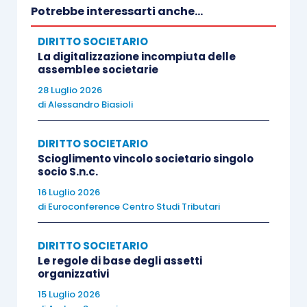
Contenuti e modalità di esercizio del diritto di
Potrebbe interessarti anche...
controllo
DIRITTO SOCIETARIO
La digitalizzazione incompiuta delle
assemblee societarie
Quanto alla latitudine del diritto di controllo dei
28 Luglio 2026
soci non amministratori, dal dettato normativo
di
Alessandro Biasioli
dell’articolo 2476, comma 2, cod. civ., è possibile
evincere due distinti diritti potestativi:
DIRITTO SOCIETARIO
Scioglimento vincolo societario singolo
[4]
socio S.n.c.
uno d’informazione
;
[5]
16 Luglio 2026
un altro di consultazione
.
di
Euroconference Centro Studi Tributari
DIRITTO SOCIETARIO
Le regole di base degli assetti
Diritto d’informazione
organizzativi
15 Luglio 2026