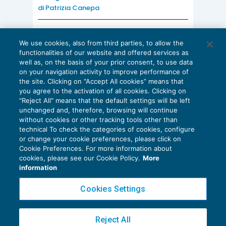
di
Patrizia Canepa
all’amministrazione” appare in sé idoneo a
ricomprendere ogni documento concernente la
AI E DIGITALIZZAZIONE
gestione della società e non consente letture
We use cookies, also from third parties, to allow the
EU AI Act e studi professionali: le
functionalities of our website and offered services as
riduttive volte a distinguere, ad esempio, la
scadenze concrete
well as, on the basis of your prior consent, to use data
documentazione amministrativo – contabile da
on your navigation activity to improve performance of
27 Luglio 2026
the site. Clicking on “Accept All cookies” means that
di
Diego Barberi
e
Stefano Dovier
quella più prettamente commerciale
”.
you agree to the activation of all cookies. Clicking on
"Reject All" means that the default settings will be left
unchanged and, therefore, browsing will continue
Sulla possibilità per il socio di accedere anche
without cookies or other tracking tools other than
technical To check the categories of cookies, configure
alle scritture contabili si è espresso il Tribunale
or change your cookie preferences, please click on
[15]
di Napoli
, il quale ha sostenuto che “
… l’ampia
Cookie Preferences. For more information about
Privacy Policy
cookies, please see our Cookie Policy.
More
formulazione della norma consente di risolvere un
Cookie Policy
information
quesito che vede discorde da tempo dottrina e
Euroconference NEWS è una testata registrata al Tribunale di Milano Reg. n. 8556/2026
giurisprudenza: oggi non solo il singolo socio può
Cookies Settings
Direttore responsabile Sandro Cerato
esaminare tutti i libri sociali, ma non v’è alcun motivo
Copyright 2016 ©
Gruppo Euroconference S.p.A.
v2.32.2
per negare che la consultazione possa estendersi
Reject All
Piazza Luigi Einaudi, 10N01 - 20124 Milano - info@ecnews.it