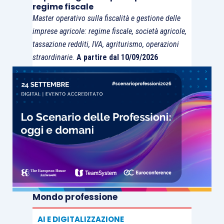
regime fiscale
Master operativo sulla fiscalità e gestione delle
imprese agricole: regime fiscale, società agricole,
Diritto di consultazione
tassazione redditi, IVA, agriturismo, operazioni
straordinarie.
A partire dal 10/09/2026
Anche il diritto di consultazione risulta avere un
oggetto molto esteso, tanto che la
[13]
giurisprudenza, in più occasioni
, si è occupata
della documentazione afferente la gestione
societaria (
rectius
, dei “
[…] documenti relativi
all’amministrazione
”), tra i quali, in particolare:
il libro dei soci (oggi, tuttavia, non più
previsto);
Mondo professione
il libro delle adunanze e delle deliberazioni
dell’assemblea;
AI E DIGITALIZZAZIONE