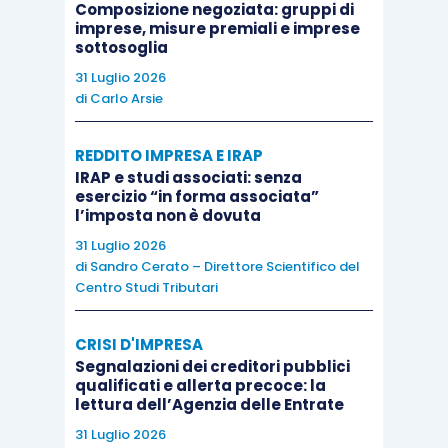
Composizione negoziata: gruppi di
redazione di documentazione diversa ed ulteriore
imprese, misure premiali e imprese
rispetto a quella di cui dispongono gli stessi organi
sottosoglia
sociali, né l’amministratore a relazionare, attestare o
31 Luglio 2026
di
Carlo Arsie
certificare alcunché o compiere attività ulteriore
rispetto a quella strettamente necessaria per
REDDITO IMPRESA E IRAP
l’accesso ai documenti
”.
IRAP e studi associati: senza
esercizio “in forma associata”
l’imposta non è dovuta
Anche le
“… valutazioni e giustificazioni sulle
31 Luglio 2026
ragioni che hanno indotto la società a porre in
di
Sandro Cerato – Direttore Scientifico del
[9]
essere determinati fatti di gestione
”
non
Centro Studi Tributari
rientrerebbero tra le informazioni che il socio può
legittimamente chiedere. Sul punto, parte della
CRISI D'IMPRESA
[10]
Segnalazioni dei creditori pubblici
dottrina
ha rappresentato le propria
qualificati e allerta precoce: la
perplessità, in quanto una siffatta preclusione
lettura dell’Agenzia delle Entrate
porterebbe, inevitabilmente, a una incompleta
31 Luglio 2026