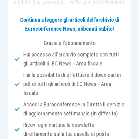
limitata (nel prosieguo, anche più semplicemente
richiamata con l’acronimo Srl), ne verranno analizzati
i limiti e le condizioni di esercizio, in particolare, in
Continua a leggere gli articoli dell’archivio di
presenza di altre società a loro volta controllate,
Euroconference News, abbonati subito!
anche sulla scorta di alcune recenti pronunce
Grazie all'abbonamento
giurisprudenziali di merito.
Hai accesso all'archivio completo con tutti
gli articoli di EC News - Area fiscale
Hai la possibilità di effettuare il download in
pdf di tutti gli articoli di EC News - Area
Natura del diritto di controllo
fiscale
Con il D.Lgs. n. 6/2003, emanato nell’ambito della
Accedi a Euroconference in Diretta il servizio
riforma organica della disciplina delle società di
di aggiornamento settimanale (in differita)
capitali e società cooperative, è stata introdotta
Ricevi ogni mattina la newsletter
una sorta di “privatizzazione” del controllo
direttamente sulla tua casella di posta
[1]