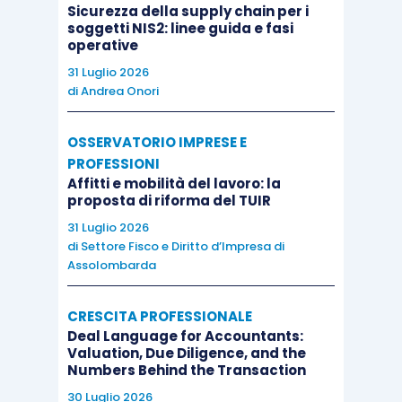
il libro degli inventari;
Sicurezza della supply chain per i
soggetti NIS2: linee guida e fasi
il libro giornale e le schede di mastro;
operative
i registri Iva;
31 Luglio 2026
le dichiarazioni fiscali;
di
Andrea Onori
le fatture di acquisto e di vendita;
gli estratti conto bancari;
OSSERVATORIO IMPRESE E
PROFESSIONI
i contratti di acquisto, di locazione e
Affitti e mobilità del lavoro: la
affitto.
proposta di riforma del TUIR
31 Luglio 2026
[14]
Recentemente, il Tribunale di Cagliari
, nel solco
di
Settore Fisco e Diritto d’Impresa di
Assolombarda
di quanto già statuito dal Tribunale di Milano nel
2004, ha inoltre affermato che “
… il diritto di
CRESCITA PROFESSIONALE
accesso del socio si estende non soltanto ai libri
Deal Language for Accountants:
sociali ma a tutti i documenti e le scritture contabili,
Valuation, Due Diligence, and the
Numbers Behind the Transaction
i documenti fiscali e quelli riguardanti singoli affari
30 Luglio 2026
poiché il riferimento normativo ai “documenti relativi