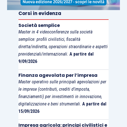
[12]
momento dell’esercizio sociale
”
.
Corsi in evidenza
Il socio deve, quindi, unicamente astenersi da
Società semplice
Master in 4 videoconferenze sulla società
un’ingerenza nell’attività degli amministratori per
semplice: profili civilistici, fiscalità
finalità di mera turbativa dell’operato di questi
diretta/indiretta, operazioni straordinarie e aspetti
ultimi, con la richiesta di informazioni di cui lo
previdenziali/internazionali.
A partire dal
stesso non abbia effettivamente necessità, al
9/09/2026
solo scopo di ostacolare l’attività sociale; in tal
caso, infatti, l’esercizio del diritto non dovrebbe
Finanza agevolata per l’impresa
ricevere tutela, in quanto mosso da interessi
Master operativo sulle principali agevolazioni per
le imprese (contributi, crediti d’imposta,
ostruzionistici tali da rendere più gravoso
finanziamenti) per investimenti in innovazione,
l’esercizio dell’attività sociale, con conseguente
digitalizzazione e beni strumentali.
A partire dal
legittimità del rifiuto opposto dagli amministratori
15/09/2026
di fornire informazioni.
Impresa agricola: principi civilistici e