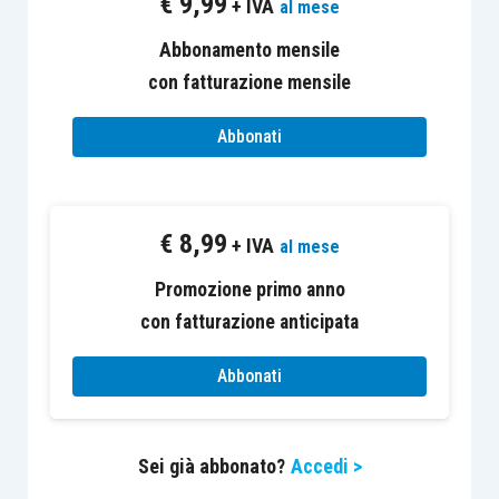
€
9,99
+ IVA
al mese
crisi
.
Abbonamento mensile
In particolare, l’
articolo 7 L. 3/2012
parla della
con fatturazione mensile
possibilità,
per ogni debitore che si trovi in stato
Abbonati
di sovraindebitamento,
di proporre ai creditori
un
accordo di ristrutturazione dei debiti
, sulla
base di un piano che, assicurato il pagamento dei
€
8,99
crediti impignorabili, preveda scadenze e
+ IVA
al mese
modalità di pagamento dei creditori stessi.
Promozione primo anno
con fatturazione anticipata
Con tale piano è prevista la possibilità di
falcidiare i debiti chirografari
ed anche i
crediti
Abbonati
muniti di titoli di prelazione
, allorquando ne sia
assicurato il pagamento in misura non inferiore a
Sei già abbonato?
Accedi >
quella realizzabile nell’
ipotesi liquidatoria
.