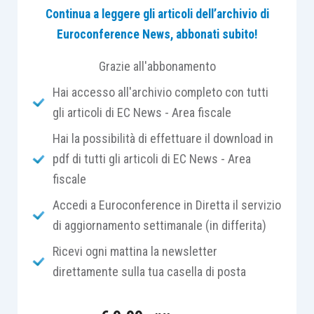
Continua a leggere gli articoli dell’archivio di
soggetti che sono esclusi dalle procedure
Euroconference News, abbonati subito!
concorsuali
di cui alla
Legge fallimentare
:
consumatori, professionisti, imprenditori non
Grazie all'abbonamento
commerciali, imprenditori commerciali che siano
Hai accesso all'archivio completo con tutti
al di sotto delle soglie dimensionali di fallibilità.
gli articoli di EC News - Area fiscale
Hai la possibilità di effettuare il download in
Con tale legge è stato previsto che quando tali
pdf di tutti gli articoli di EC News - Area
soggetti si trovino in
stato di
fiscale
sovraindebitamento
, ossia di “
perdurante
squilibrio tra le
obbligazioni assunte e il patrimonio
Accedi a Euroconference in Diretta il servizio
prontamente liquidabile per farvi fronte
, che
di aggiornamento settimanale (in differita)
determina la rilevante difficoltà di compiere le
Ricevi ogni mattina la newsletter
proprie obbligazioni, ovvero la definitiva incapacità
direttamente sulla tua casella di posta
di adempierle regolarmente
”, possano ricorrere a
particolari procedure di composizione della