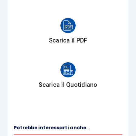
Tale proposta, con l’ausilio dell’
organismo di
composizione della crisi
(che deve attestarne la
fattibilità) e seguendo una procedura ben
definita, è
sottoposta al voto dei creditori
: solo
Scarica il PDF
nel caso in cui almeno il 60% dei creditori sia
favorevole alla proposta, l’
accordo può essere
omologato
.
Al di là del contenuto dell’accordo, preme in
Scarica il Quotidiano
questa sede evidenziare come
tale strumento
sia accessibile da tutti quei soggetti in stato di
sovraindebitamento che non possano accedere
alle procedure concorsuali.
Potrebbe interessarti anche...
La
L. 3/2012
prevede anche
un’altra procedura di