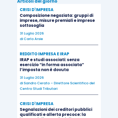
Articoli del giorno
la
ristrutturazione dei debiti del
CRISI D'IMPRESA
Composizione negoziata: gruppi di
consumatore
(
articoli 67
–
73 CCII
);
imprese, misure premiali e imprese
il
concordato minore
(
articoli 74
–
83
sottosoglia
CCII
).
31 Luglio 2026
di
Carlo Arsie
La prima misura (così come il piano del
consumatore) è
riservata al consumatore
, non
REDDITO IMPRESA E IRAP
IRAP e studi associati: senza
prevede la sottoposizione della proposta ad
esercizio “in forma associata”
alcun voto dei creditori ma c’è un sindacato di
l’imposta non è dovuta
meritevolezza da parte dell’OCC.
31 Luglio 2026
di
Sandro Cerato – Direttore Scientifico del
Centro Studi Tributari
La seconda misura, invece, non è aperta a tutti i
soggetti non fallibili come l’accordo di
CRISI D'IMPRESA
ristrutturazione ma è espressamente esclusa
Segnalazioni dei creditori pubblici
qualificati e allerta precoce: la
per il consumatore
che, dunque, con il codice