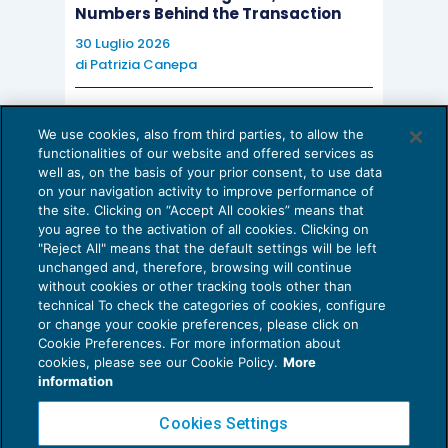
Numbers Behind the Transaction
30 Luglio 2026
di
Patrizia Canepa
AI E DIGITALIZZAZIONE
We use cookies, also from third parties, to allow the
EU AI Act e studi professionali: le
functionalities of our website and offered services as
scadenze concrete
well as, on the basis of your prior consent, to use data
on your navigation activity to improve performance of
27 Luglio 2026
the site. Clicking on “Accept All cookies” means that
di
Diego Barberi
e
Stefano Dovier
you agree to the activation of all cookies. Clicking on
"Reject All" means that the default settings will be left
unchanged and, therefore, browsing will continue
without cookies or other tracking tools other than
technical To check the categories of cookies, configure
or change your cookie preferences, please click on
Cookie Preferences. For more information about
Privacy Policy
cookies, please see our Cookie Policy.
More
Cookie Policy
information
Euroconference NEWS è una testata registrata al Tribunale di Milano Reg. n. 8556/2026
Cookies Settings
Direttore responsabile Sandro Cerato