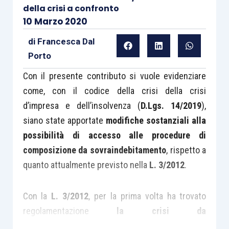
della crisi a confronto
10 Marzo 2020
di
Francesca Dal
Porto
Con il presente contributo si vuole evidenziare
come, con il codice della crisi della crisi
d’impresa e dell’insolvenza (
D.Lgs. 14/2019
),
siano state apportate
modifiche sostanziali alla
possibilità di accesso alle procedure di
composizione da sovraindebitamento
, rispetto a
quanto attualmente previsto nella
L. 3/2012
.
Con la
L. 3/2012
, per la prima volta ha trovato
regolamentazione
la crisi da
sovraindebitamento
, ossia la crisi di tutti quei