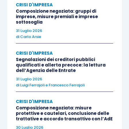
CRISI D'IMPRESA
composizione,
che però è
riservata al solo
Composizione negoziata: gruppi di
“consumatore”,
ossia a quel debitore persona
imprese, misure premiali e imprese
sottosoglia
fisica che abbia assunto obbligazioni
31 Luglio 2026
esclusivamente per scopi estranei all’attività
di
Carlo Arsie
imprenditoriale o professionale eventualmente
svolta: si tratta del
piano del consumatore,
di cui
CRISI D'IMPRESA
all’
articolo 7, comma 1bis, L. 3/2012
.
Segnalazioni dei creditori pubblici
qualificati e allerta precoce: la lettura
dell’Agenzia delle Entrate
Tale piano, che nei contenuti può essere analogo
31 Luglio 2026
all’accordo di ristrutturazione, differisce
di
Luigi Ferrajoli
e
Francesco Ferrajoli
sostanzialmente da questo perché
non è
sottoposto al voto dei creditori ma
CRISI D'IMPRESA
Composizione negoziata: misure
esclusivamente al vaglio del Giudice.
Tale
protettive e cautelari, conclusione delle
organo valutata anche
l’eventuale meritevolezza
trattative e accordo transattivo con l’AdE
del sovraindebitato (
articolo 12 bis L. 3/2012
),
30 Luglio 2026