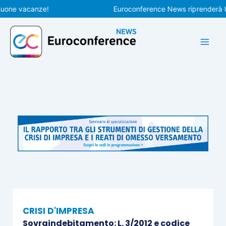
Vai
e vacanze!
Euroconference News riprenderà le pubb
al
contenuto
CRISI D'IMPRESA
Sovraindebitamento: L. 3/2012 e codice