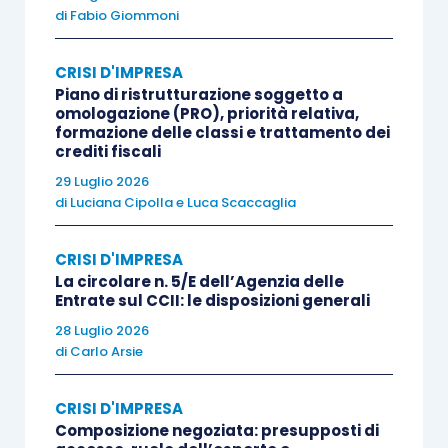
grazie alla
di
Fabio Giommoni
relazione particolareggiata
che, in
questo caso, è richiesta all’organismo di
CRISI D'IMPRESA
composizione della crisi da sovraindebitamento
Piano di ristrutturazione soggetto a
(
articolo 9, comma 3-bis, L. 3/2012
), e decide se
omologazione (PRO), priorità relativa,
omologare o meno l’accordo.
formazione delle classi e trattamento dei
crediti fiscali
29 Luglio 2026
In sostanza, nella
L. 3/2012
, il
consumatore
di
Luciana Cipolla
e
Luca Scaccaglia
sovraindebitato può decidere quale strada
seguire tra le due descritte: l’accordo di
CRISI D'IMPRESA
ristrutturazione da sottoporre al voto dei
La circolare n. 5/E dell’Agenzia delle
Entrate sul CCII: le disposizioni generali
creditori, ma senza alcun sindacato sulla sua
28 Luglio 2026
meritevolezza, oppure il piano del
di
Carlo Arsie
consumatore, evitando il rischio di non
raccogliere le adesioni necessarie ma
CRISI D'IMPRESA
sottoponendosi ad una verifica di
Composizione negoziata: presupposti di