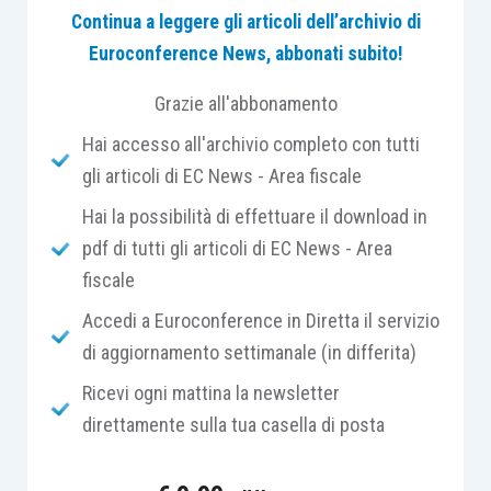
Continua a leggere gli articoli dell’archivio di
risanamento, enunciati nella sezione II degli
Euroconference News, abbonati subito!
allegati al Decreto Ministeriale del 28.09.2021.
Grazie all'abbonamento
Qualora, a seguito di tale analisi, l’esperto ravvisi
Hai accesso all'archivio completo con tutti
la
necessità di correggere il piano di
gli articoli di EC News - Area fiscale
risanamento
, anche alla luce di carenze o
Hai la possibilità di effettuare il download in
incongruenze riscontrate nella situazione
pdf di tutti gli articoli di EC News - Area
contabile, segnalerà all’imprenditore tale
fiscale
esigenza, chiedendo un intervento rapido che
può concretizzarsi anche attraverso l’iscrizione
Accedi a Euroconference in Diretta il servizio
di un fondo rettificativo delle poste attive e la
di aggiornamento settimanale (in differita)
considerazione di un fabbisogno finanziario
Ricevi ogni mattina la newsletter
integrativo.
direttamente sulla tua casella di posta
L’esperto è chiamato ad esaminare la