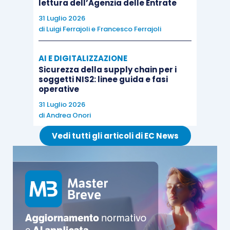
lettura dell’Agenzia delle Entrate
31 Luglio 2026
che esse
non soddisfino più l’obiettivo
di
Luigi Ferrajoli
e
Francesco Ferrajoli
di assicurare il buon esito delle
trattative
;
AI E DIGITALIZZAZIONE
o che siano
sproporzionate
rispetto al
Sicurezza della supply chain per i
soggetti NIS2: linee guida e fasi
pregiudizio arrecato ai creditori.
operative
31 Luglio 2026
di
Andrea Onori
Vedi tutti gli articoli di EC News