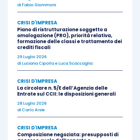
derivare all’imprenditore da una
di
Fabio Giommoni
procedura concorsuale
.
CRISI D'IMPRESA
Piano di ristrutturazione soggetto a
Spetta invece all’imprenditore individuare le
omologazione (PRO), priorità relativa,
proposte da formulare alle singole parti
: le
formazione delle classi e trattamento dei
crediti fiscali
stesse dovranno essere strutturate tenendo
29 Luglio 2026
conto dell’equilibrio tra i
sacrifici
richiesti a
di
Luciana Cipolla
e
Luca Scaccaglia
ciascuna parte e del grado di
esposizione
al
rischio e alle utilità derivanti dalla continuità
CRISI D'IMPRESA
aziendale dell’impresa.
La circolare n. 5/E dell’Agenzia delle
Entrate sul CCII: le disposizioni generali
28 Luglio 2026
Nel caso in cui siano richieste
misure protettive
di
Carlo Arsie
e cautelari
, si dovrà tenere conto
dell’opportunità, del contenuto e delle parti
CRISI D'IMPRESA
coinvolte. In particolare, il
protocollo di
Composizione negoziata: presupposti di