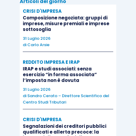
Articoli del giorno
L’esperto, quando chiamato dal Tribunale nel
CRISI D'IMPRESA
giudizio di conferma o di rilascio delle misure
Composizione negoziata: gruppi di
protettive, rappresenta lo
stato delle trattative,
imprese, misure premiali e imprese
sottosoglia
l’attività svolta e l’esito delle analisi relative al
31 Luglio 2026
test pratico
per la verifica della ragionevole
di
Carlo Arsie
perseguibilità del risanamento e di quelle
eventualmente già condotte in relazione
REDDITO IMPRESA E IRAP
all’analisi della coerenza del piano di risanamento
IRAP e studi associati: senza
esercizio “in forma associata”
con la check – list.
l’imposta non è dovuta
31 Luglio 2026
Quando siano state concesse
misure protettive,
di
Sandro Cerato – Direttore Scientifico del
Centro Studi Tributari
l’esperto è tenuto
in ogni caso e in ogni momento
a segnalare al Tribunale ogni elemento rilevante
CRISI D'IMPRESA
per la loro revoca
o per l’abbreviazione della loro
Segnalazioni dei creditori pubblici
durata, quando ritenga:
qualificati e allerta precoce: la