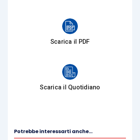
È quindi richiesto all’esperto, nella sezione V del
protocollo, di procedere con
l’analisi delle linee
di intervento:
valutando l’adeguatezza delle
strategie e delle iniziative industriali che si
intendono intraprendere.
Scarica il PDF
Se l’esperto ritiene concrete le prospettive di
risanamento, anche in forma indiretta, con
l’imprenditore individua le parti con cui ritiene
che debbano essere avviate le trattative.
Scarica il Quotidiano
Nel protocollo si forniscono dei
criteri utili per
cercare di individuare gli interessi della singola
parte al raggiungimento dell’accordo:
Potrebbe interessarti anche...
l’interesse è commisurato alle