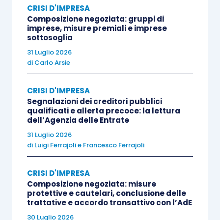
CRISI D'IMPRESA
conseguenze derivanti su di essa dal
Composizione negoziata: gruppi di
venir meno della
continuità aziendale
:
imprese, misure premiali e imprese
sottosoglia
devono essere ben valutate le utilità
31 Luglio 2026
derivanti dalla prosecuzione del rapporto;
di
Carlo Arsie
l’interesse dipende anche dalla
misura di
soddisfacimento dei diritti di credito
CRISI D'IMPRESA
realizzabile in caso di liquidazione dei
Segnalazioni dei creditori pubblici
qualificati e allerta precoce: la lettura
beni
(concordato preventivo semplificato,
dell’Agenzia delle Entrate
liquidazione giudiziale, ecc.);
31 Luglio 2026
l’interesse della singola parte al
di
Luigi Ferrajoli
e
Francesco Ferrajoli
risanamento può essere legato anche al
rischio che la crisi si estenda ai rapporti
CRISI D'IMPRESA
Composizione negoziata: misure
di credito o economici con terze parti
protettive e cautelari, conclusione delle
(ad esempio ad altre società del gruppo)
trattative e accordo transattivo con l’AdE
o alle conseguenze che potrebbero
30 Luglio 2026