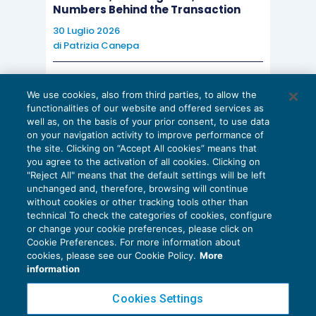
Numbers Behind the Transaction
30 Luglio 2026
di
Patrizia Canepa
AI E DIGITALIZZAZIONE
We use cookies, also from third parties, to allow the
EU AI Act e studi professionali: le
functionalities of our website and offered services as
scadenze concrete
well as, on the basis of your prior consent, to use data
on your navigation activity to improve performance of
27 Luglio 2026
the site. Clicking on “Accept All cookies” means that
di
Diego Barberi
e
Stefano Dovier
you agree to the activation of all cookies. Clicking on
"Reject All" means that the default settings will be left
unchanged and, therefore, browsing will continue
without cookies or other tracking tools other than
technical To check the categories of cookies, configure
or change your cookie preferences, please click on
Cookie Preferences. For more information about
Privacy Policy
cookies, please see our Cookie Policy.
More
Cookie Policy
information
Euroconference NEWS è una testata registrata al Tribunale di Milano Reg. n. 8556/2026
Cookies Settings
Direttore responsabile Sandro Cerato