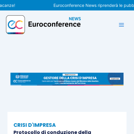
Vai
ze!
Euroconference News riprenderà le pubblicazi
al
contenuto
CRISI D'IMPRESA
Protocollo di conduzione della