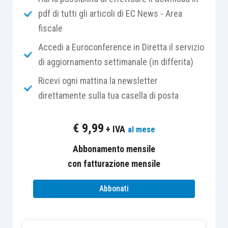
normativa fallimentare:
pdf di tutti gli articoli di EC News - Area
fiscale
piano attestato di risanamento di cui
Accedi a Euroconference in Diretta il servizio
all’
articolo 67 L.F.
;
di aggiornamento settimanale (in differita)
accordo di ristrutturazione dei debiti di
Ricevi ogni mattina la newsletter
cui all’
articolo 182-
bis
F.
;
direttamente sulla tua casella di posta
concordato preventivo di cui all’
articolo
161 L.F.
, laddove sia prevista ovviamente
€
9,99
+ IVA
al mese
la continuità aziendale.
Abbonamento mensile
Il concetto di risanamento presuppone da un lato
con fatturazione mensile
l’esistenza di uno stato attuale di
crisi
e,
Abbonati
dall’altro, la volontà dell’organo amministrativo di
ripristinare l’equilibrio aziendale
per tornare a
produrre valore.