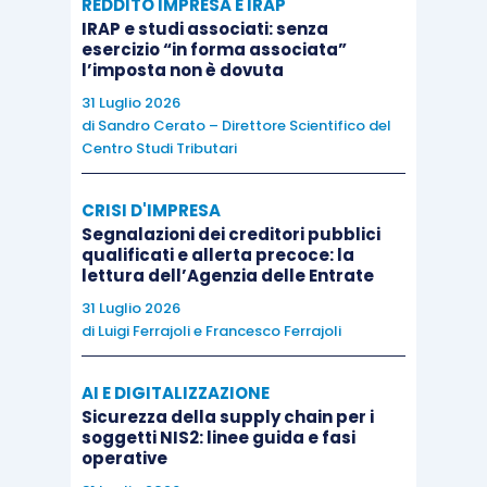
REDDITO IMPRESA E IRAP
per consentire lo sviluppo di una
strategia di
IRAP e studi associati: senza
esercizio “in forma associata”
risanamento
adeguata a consentire il
l’imposta non è dovuta
raggiungimento di un equilibrio finanziario,
31 Luglio 2026
economico e patrimoniale sostenibile nel corso
di
Sandro Cerato – Direttore Scientifico del
del piano.
Centro Studi Tributari
In termini di tempo, inoltre, considerato il lasso
CRISI D'IMPRESA
Segnalazioni dei creditori pubblici
temporale tra il momento diagnostico e la fase
qualificati e allerta precoce: la
attuativa, sarà opportuno che il piano tenga conto
lettura dell’Agenzia delle Entrate
anche degli
effetti della gestione interinale
che
31 Luglio 2026
di
Luigi Ferrajoli
e
Francesco Ferrajoli
potrebbe risentire, anche in modo rilevante, della
situazione di incertezza caratteristica del
AI E DIGITALIZZAZIONE
periodo.
Sicurezza della supply chain per i
soggetti NIS2: linee guida e fasi
operative
Il documento di prassi prosegue a questo punto