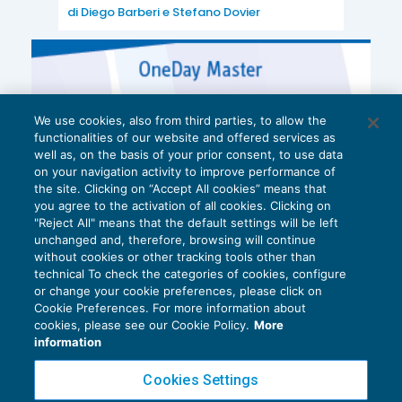
di
Diego Barberi
e
Stefano Dovier
We use cookies, also from third parties, to allow the
functionalities of our website and offered services as
well as, on the basis of your prior consent, to use data
on your navigation activity to improve performance of
the site. Clicking on “Accept All cookies” means that
you agree to the activation of all cookies. Clicking on
"Reject All" means that the default settings will be left
unchanged and, therefore, browsing will continue
without cookies or other tracking tools other than
technical To check the categories of cookies, configure
or change your cookie preferences, please click on
Cookie Preferences. For more information about
Privacy Policy
cookies, please see our Cookie Policy.
More
Cookie Policy
information
Euroconference NEWS è una testata registrata al Tribunale di Milano Reg. n. 8556/2026
Cookies Settings
Direttore responsabile Sandro Cerato