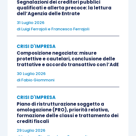
Segnalazioni dei creditori pubblici
titolari di finanziamenti già concessi.
qualificati e allerta precoce: la lettura
dell’Agenzia delle Entrate
31 Luglio 2026
Nei processi di risanamento assume un ruolo
di
Luigi Ferrajoli
e
Francesco Ferrajoli
centrale la
fiducia
dei soggetti a vario titolo
coinvolti e la conoscibilità del grado di crisi da
CRISI D'IMPRESA
parte dei terzi; infatti perdere la fiducia degli
Composizione negoziata: misure
protettive e cautelari, conclusione delle
stakeholders
potrebbe pregiudicare in modo
trattative e accordo transattivo con l’AdE
irreversibile la permanenza dell’impresa nel
30 Luglio 2026
mercato.
di
Fabio Giommoni
Il piano rappresenta dunque uno strumento
CRISI D'IMPRESA
rivolto sia all’interno dell’azienda sia all’esterno di
Piano di ristrutturazione soggetto a
omologazione (PRO), priorità relativa,
essa e, pertanto, lo stesso dovrà avere una
formazione delle classi e trattamento dei
crediti fiscali
importante funzione comunicativa in termini di
completezza, comprensibilità e chiarezza
; a tal
29 Luglio 2026