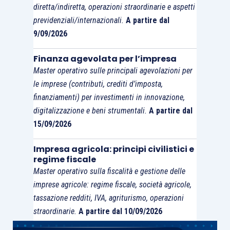
diretta/indiretta, operazioni straordinarie e aspetti
loro; ad esempio predisporre un piano che
previdenziali/internazionali.
A partire dal
preveda una strategia di crescita senza
9/09/2026
specificare nel programma di azione le attività
tramite le quali si intende realizzare tale sviluppo
Finanza agevolata per l’impresa
Master operativo sulle principali agevolazioni per
rende scarsamente coerente il piano. La
le imprese (contributi, crediti d’imposta,
coerenza deve tra l’altro riguardare anche il
finanziamenti) per investimenti in innovazione,
rapporto tra la strategia di risanamento e
digitalizzazione e beni strumentali.
A partire dal
l’evoluzione dello scenario competitivo ed
15/09/2026
ambientale di riferimento, tenendo conto
dell’andamento storico dell’impresa e della
Impresa agricola: principi civilistici e
regime fiscale
situazione attuale. La coerenza, inoltre,
Master operativo sulla fiscalità e gestione delle
costituisce presupposto dell’
attendibilità.
Tale
imprese agricole: regime fiscale, società agricole,
ultimo requisito presuppone che l’andamento
tassazione redditi, IVA, agriturismo, operazioni
ipotizzato delle variabili considerate sia
straordinarie.
A partire dal 10/09/2026
ragionevole e dimostrabile; in tal senso, ad