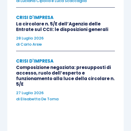
di
Luciana Cipolla
e
Luca Scaccaglia
proposito il documento emanato dal CNDCEC
evidenzia l’importanza del rispetto di determinati
CRISI D'IMPRESA
principi basilari
che riguardano metodo e
La circolare n. 5/E dell’Agenzia delle
tecniche impiegate, oltre che contenuti e forma.
Entrate sul CCII: le disposizioni generali
In primo luogo viene evidenziato come la
28 Luglio 2026
di
Carlo Arsie
redazione di un piano, presupponga
necessariamente un impegno consistente in
CRISI D'IMPRESA
termini sia di
tempo
che di
risorse
impiegate; il
Composizione negoziata: presupposti di
CNDCEC riporta a tal fine un’esemplificazione in
accesso, ruolo dell’esperto e
funzionamento alla luce della circolare n.
termini di
risorse
,
informazioni e conoscenze
5/E
teorico-pratiche di base
quali:
27 Luglio 2026
di
Elisabetta De Toma
un idoneo sistema amministrativo-
contabile,
un processo di acquisizione ed