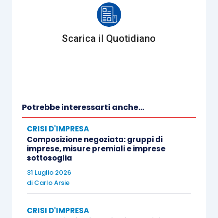
seguenti principali
destinatari
del piano:
i
soci
che non si occupano della gestione,
Scarica il Quotidiano
affinché abbiano un’informativa sulle
prospettive e sull’eventuale fabbisogno di
mezzi propri;
gli organi di
controllo
societario;
i
dipendenti
, che potranno essere portati
Potrebbe interessarti anche...
a conoscenza dell’intero piano o delle
CRISI D'IMPRESA
parti che più strettamente li vedono
Composizione negoziata: gruppi di
coinvolti nella fase esecutiva, affinché
imprese, misure premiali e imprese
sottosoglia
siano messi in condizione di applicare e
realizzare quanto pianificato;
31 Luglio 2026
di
Carlo Arsie
i
creditori
;
l’eventuale professionista
attestatore
;
CRISI D'IMPRESA
le
banche
e gli
intermediari finanziari