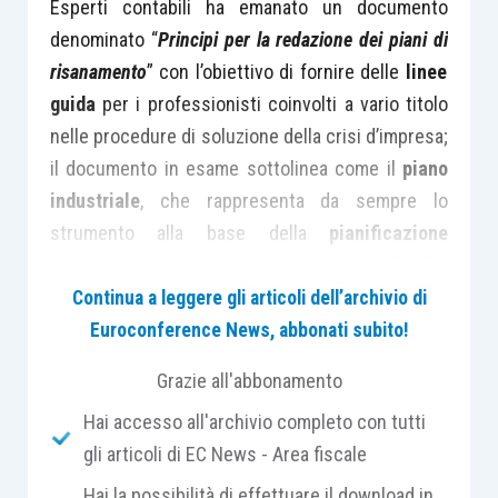
Esperti contabili ha emanato un documento
denominato “
Principi per la redazione dei piani di
risanamento
” con l’obiettivo di fornire delle
linee
guida
per i professionisti coinvolti a vario titolo
nelle procedure di soluzione della crisi d’impresa;
il documento in esame sottolinea come il
piano
industriale
, che rappresenta da sempre lo
strumento alla base della
pianificazione
strategica
, abbia assunto nei
contesti di crisi
aziendale
un ruolo sempre più rilevante anche in
Continua a leggere gli articoli dell’archivio di
virtù dei richiami normativi dettati dalla legge
Euroconference News, abbonati subito!
fallimentare.
Grazie all'abbonamento
Hai accesso all'archivio completo con tutti
Ricordiamo infatti che la predisposizione di un
gli articoli di EC News - Area fiscale
piano di risanamento
è alla base dei seguenti
strumenti negoziali attualmente previsti dalla
Hai la possibilità di effettuare il download in