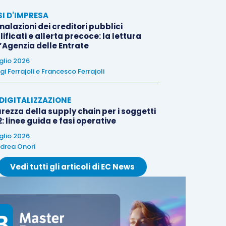
SI D'IMPRESA
alazioni dei creditori pubblici
ificati e allerta precoce: la lettura
l’Agenzia delle Entrate
uglio 2026
igi Ferrajoli
e
Francesco Ferrajoli
E DIGITALIZZAZIONE
rezza della supply chain per i soggetti
: linee guida e fasi operative
uglio 2026
drea Onori
Vedi tutti gli articoli di EC News