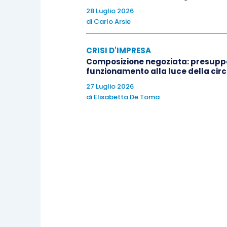
ricorso
e condannato la ricorrente al pag
28 Luglio 2026
di
Carlo Arsie
CRISI D'IMPRESA
Composizione negoziata: presuppos
funzionamento alla luce della circo
27 Luglio 2026
di
Elisabetta De Toma