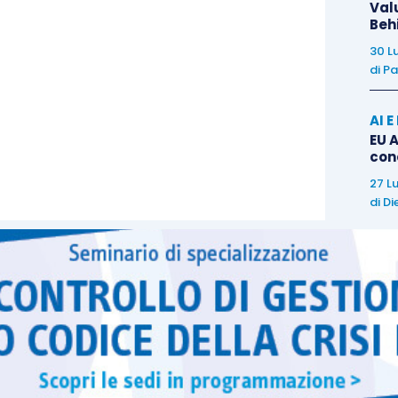
Val
Beh
30 L
di
Pa
AI 
EU A
con
27 L
di
Di