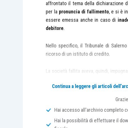
affrontato il tema della dichiarazione 
per la
pronuncia di fallimento
, e si è 
essere emessa anche in caso di
ina
debitore
.
Nello specifico, il Tribunale di Salern
ricorso di un istituto di credito.
La società fallita aveva, quindi, impugna
di Salerno
che aveva però
rigettato
Continua a leggere gli articoli dell’
circostanze – come lo
stato d’insolve
pagamento
(in misura comunque ridott
Grazi
debito vantato dall’istituto di credi
Hai accesso all'archivio completo con
dismesso il suo patrimonio
rendendo van
Hai la possibilità di effettuare il dow