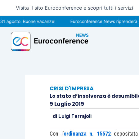
Vai
Visita il sito Euroconference e scopri tutti i servizi
al
contenuto
osto. Buone vacanze!
Euroconference News riprenderà le pubbl
CRISI D'IMPRESA
Lo stato d’insolvenza è desumibi
9 Luglio 2019
di
Luigi Ferrajoli
Con l’
ordinanza n. 15572
depositata