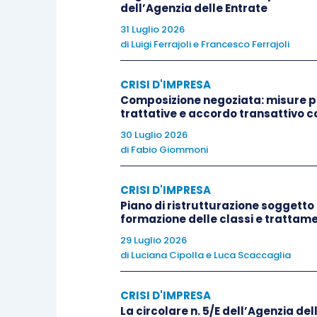
dell’Agenzia delle Entrate
Cassazione Civ., n. 29913/2018
).
31 Luglio 2026
di
Luigi Ferrajoli
e
Francesco Ferrajoli
In ogni caso, anche se il dato di un ass
patrimoniale
accertati non fornisce,
CRISI D'IMPRESA
comunque essere superato dalla pros
Composizione negoziata: misure pr
trattative e accordo transattivo c
affari
, o da eventuali ricapitalizzazio
30 Luglio 2026
attentamente valutato
, non potendosen
di
Fabio Giommoni
l’eventuale eccedenza del passivo sull’
maggior parte dei casi,
uno dei tipici “
CRISI D'IMPRESA
mostrano rivelatori dell’impotenza dell’i
Piano di ristrutturazione soggetto 
formazione delle classi e trattamen
Cassazione Civ. n. 26217/2005
).
29 Luglio 2026
di
Luciana Cipolla
e
Luca Scaccaglia
Alla luce di tali assunti, ritenendo qu
un’unica obbligazione potesse dar luo
CRISI D'IMPRESA
e, quindi, fondare la dichiarazione di
La circolare n. 5/E dell’Agenzia dell