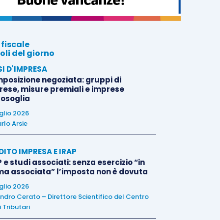
 fiscale
oli del giorno
SI D'IMPRESA
posizione negoziata: gruppi di
rese, misure premiali e imprese
tosoglia
uglio 2026
rlo Arsie
DITO IMPRESA E IRAP
 e studi associati: senza esercizio “in
ma associata” l’imposta non è dovuta
uglio 2026
ndro Cerato – Direttore Scientifico del Centro
 Tributari