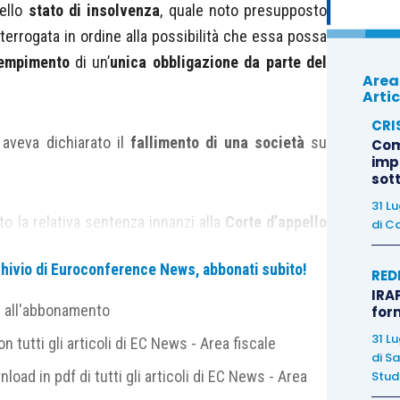
dello
stato di insolvenza
, quale noto presupposto
interrogata in ordine alla possibilità che essa possa
dempimento
di un’
unica obbligazione da parte del
Area
Artic
CRI
o aveva dichiarato il
fallimento di una società
su
Com
imp
sot
31 L
to la relativa sentenza innanzi alla
Corte d’appello
di
Ca
 il reclamo
proposto, osservando – tra le altre
archivio di Euroconference News, abbonati subito!
nza
della società fosse desumibile sia dal
mancato
RED
IRAP
a rispetto a quella originariamente dovuta) del
e all'abbonamento
for
to, sia dalla condotta della ricorrente che aveva
31 L
 tutti gli articoli di EC News - Area fiscale
e le azioni esecutive dei creditori.
di
Sa
nload in pdf di tutti gli articoli di EC News - Area
Studi