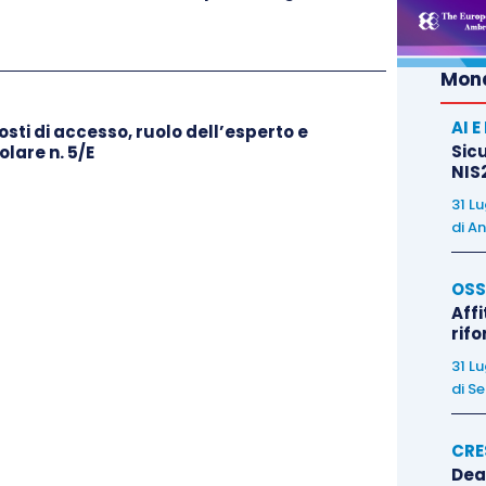
amento delle spese del giudizio di legittimità.
Mond
AI 
ti di accesso, ruolo dell’esperto e
Sicu
lare n. 5/E
NIS2
31 L
di
An
OSS
Affi
rif
31 L
di
Se
CRE
Dea