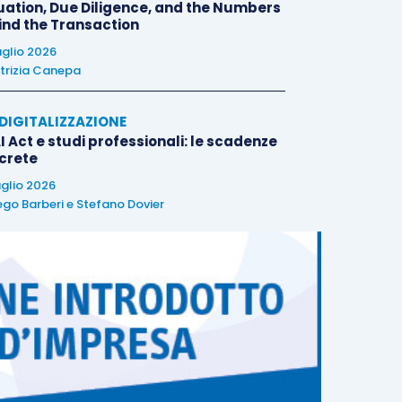
uation, Due Diligence, and the Numbers
ind the Transaction
uglio 2026
trizia Canepa
E DIGITALIZZAZIONE
I Act e studi professionali: le scadenze
crete
uglio 2026
ego Barberi
e
Stefano Dovier