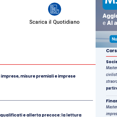
insolvenza emergesse sia dal mancato pagamento
credito,
sia dalla dismissione del patrimonio della
evante
eccedenza del passivo sull’attivo
.
Scarica il Quotidiano
 un consolidato orientamento della Corte – cui il
ontinuità – secondo cui lo
stato d’insolvenza
presupposto per la
dichiarazione di fallimento
, “
si
Cors
’impotenza strutturale e non soltanto transitoria
, a
ali le proprie obbligazioni a seguito del
venir meno
Soci
Master
cessarie alla relativa attività
” (cfr.
Cassazione Civ.,
civilis
 imprese, misure premiali e imprese
straor
partir
dempimento anche di una sola obbligazione può
ione di fallimento
nel momento in cui il medesimo
Fina
Master
ù possibile per l’impresa continuare a operare
impres
qualificati e allerta precoce: la lettura
giando con mezzi ordinari le obbligazioni (cit.