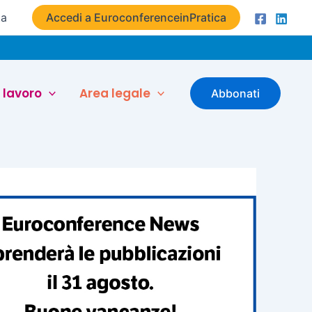
ta
Accedi a EuroconferenceinPratica
 lavoro
Area legale
Abbonati