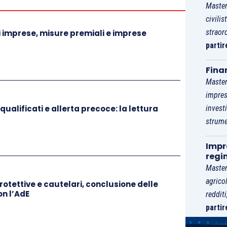
tardo
(
ex
art. 2406, c.c.
).
Master
civilis
straor
 imprese, misure premiali e imprese
ll’organo di controllo sono molteplici
, come
partir
Fina
ollo diretto sugli amministratori
la possibilità di
Master
zioni sociali e le società controllate,
lo scambio
impres
qualificati e allerta precoce: la lettura
invest
ntrollo
di società controllate, e l’accesso alla
strume
 2403-
bis
, c.c.
);
o di controllo può richiedere
l’adozione di
Impre
ne di delibere nulle o annullabili (
artt. 2377
e
regi
Master
 fatti all’autorità giudiziaria
in caso di gravi
agrico
47
e
2482-
bis
–
art. 2487, c.c.
).
otettive e cautelari, conclusione delle
on l’AdE
reddit
partir
2408, c.c.
,
i
sindaci debbono raccogliere la
ili le modalità di gestione.
Se la denunzia è fatta