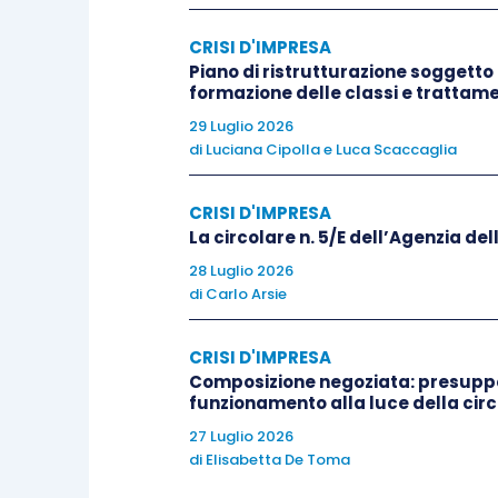
da tanti soci che rappresentino 1/20 del
CRISI D'IMPRESA
ricorso al mercato del capitale di rischi
Piano di ristrutturazione soggetto 
formazione delle classi e trattamen
sui fatti denunziati
e presentare le sue
29 Luglio 2026
deve, altresì, nelle ipotesi previste dal
c
di
Luciana Cipolla
e
Luca Scaccaglia
l’assemblea
. Occorre, inoltre, precisar
denunzia
percentuali minori di parteci
CRISI D'IMPRESA
La circolare n. 5/E dell’Agenzia dell
L’obbligo di segnalazione di cui all’art.
28 Luglio 2026
di
Carlo Arsie
L’
art. 25-
octies
, CCII
,
prevede, a
carico 
CRISI D'IMPRESA
incaricato della revisione legale
(a seg
Composizione negoziata: presuppos
nell’esercizio delle rispettive funzioni,
l
funzionamento alla luce della circo
amministrativo,
la sussistenza dei pre
27 Luglio 2026
CCII
, per la presentazione dell’istanza d
di
Elisabetta De Toma
cui all’
art. 17, CCII
.