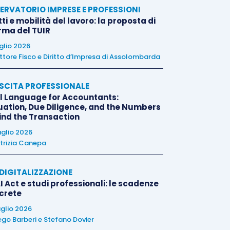
ERVATORIO IMPRESE E PROFESSIONI
tti e mobilità del lavoro: la proposta di
orma del TUIR
uglio 2026
ttore Fisco e Diritto d’Impresa di Assolombarda
SCITA PROFESSIONALE
l Language for Accountants:
uation, Due Diligence, and the Numbers
ind the Transaction
uglio 2026
trizia Canepa
E DIGITALIZZAZIONE
I Act e studi professionali: le scadenze
crete
uglio 2026
ego Barberi
e
Stefano Dovier