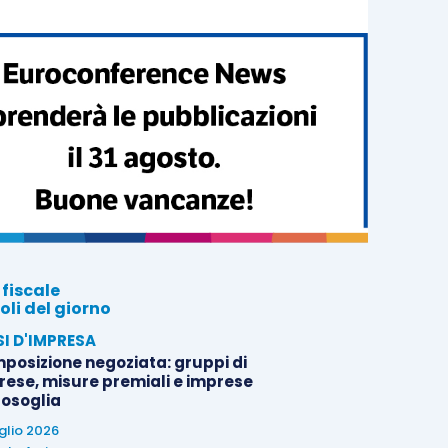
 fiscale
oli del giorno
SI D'IMPRESA
posizione negoziata: gruppi di
rese, misure premiali e imprese
tosoglia
uglio 2026