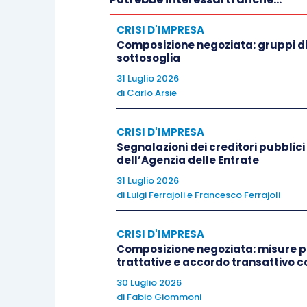
omissioni ovvero per ingiustificato ri
CRISI D'IMPRESA
Composizione negoziata: gruppi di
Peraltro, gli
strumenti a disposizione de
sottosoglia
previsti dal Codice civile, e includono:
31 Luglio 2026
di
Carlo Arsie
il
potere di ispezione e di contr
chiedere informazioni sulle opera
CRISI D'IMPRESA
Segnalazioni dei creditori pubblici 
di informazioni con organi di co
dell’Agenzia delle Entrate
documentazione aziendale (
art.
31 Luglio 2026
In caso di inadempienze, l’organ
di
Luigi Ferrajoli
e
Francesco Ferrajoli
provvedimenti
(come l’impugnazio
2406, c.c.
) o anche
denunciare i
CRISI D'IMPRESA
irregolarità o crisi (
art. 2446
,
24
Composizione negoziata: misure pr
trattative e accordo transattivo c
30 Luglio 2026
Si ricorda, altresì, che, ai sensi dell’
art. 
di
Fabio Giommoni
denunzia del socio che ritiene censurab