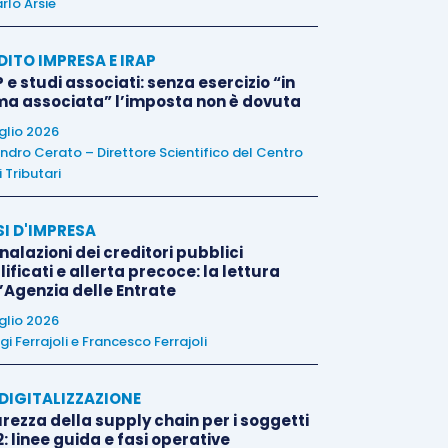
rlo Arsie
DITO IMPRESA E IRAP
 e studi associati: senza esercizio “in
ma associata” l’imposta non è dovuta
uglio 2026
ndro Cerato – Direttore Scientifico del Centro
 Tributari
SI D'IMPRESA
alazioni dei creditori pubblici
ificati e allerta precoce: la lettura
l’Agenzia delle Entrate
uglio 2026
igi Ferrajoli
e
Francesco Ferrajoli
E DIGITALIZZAZIONE
rezza della supply chain per i soggetti
: linee guida e fasi operative