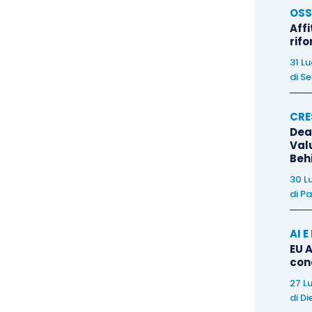
OSS
Affi
e trasmessa con mezzi che assicurino la prova
rif
issazione di un congruo termine
,
non superiore a
31 L
strativo deve riferire in
ordine alle iniziative
di
Se
e
, rimane fermo il dovere di vigilanza di cui all’
art.
CRE
Dea
Val
Beh
ett. a) e b), CCII
, si riferiscono rispettivamente
30 L
di
Pa
re che rende probabile l’insolvenza e che si
AI 
si di cassa prospettici
a far fronte alle
EU A
con
27 L
di
Di
el debitore che si manifesta con inadempimenti o