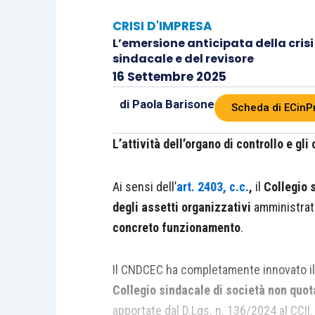
CRISI D'IMPRESA
L’emersione anticipata della crisi
sindacale e del revisore
16 Settembre 2025
di
Paola Barisone
Scheda di ECinP
L’attività dell’organo di controllo e gl
Ai sensi dell’
art. 2403, c.c.
,
il
Collegio 
degli assetti organizzativi
amministrati
concreto funzionamento
.
Il CNDCEC ha completamente innovato i
Collegio sindacale di società non quo
apportate dal D.Lgs. n. 136/2024 al CCII.