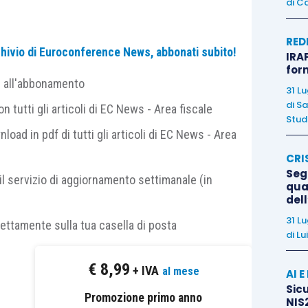
di
Ca
egio sindacale di società non quotate del
RED
archivio di Euroconference News, abbonati subito!
IRAP
lo e gli assetti organizzativi,
amministrativi e
for
o adeguati
a rilevare tempestivamente
segnali di
e all'abbonamento
31 L
di
Sa
 tutti gli articoli di EC News - Area fiscale
Studi
nload in pdf di tutti gli articoli di EC News - Area
nizzativo si intende il sistema di funzioni e di
CRI
sso delle direttive e delle procedure
stabilite per
Segn
 assegnato ed effettivamente esercitato a un
il servizio di aggiornamento settimanale (in
qual
responsabilità
; mentre, sulla base della
norma di
del
rativo-contabile è l’insieme delle direttive
, delle
31 L
rettamente sulla tua casella di posta
di
Lu
te a garantire la
completezza
, la
correttezza e la
aria attendibile
, in accordo con i Principi contabili
€
8,99
+ IVA
al mese
AI 
Sicu
Promozione primo anno
NIS2