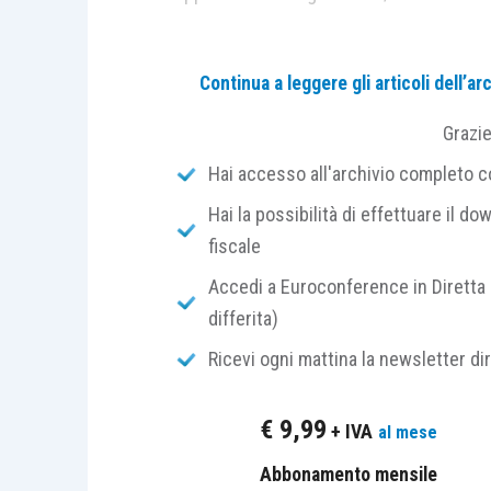
La
norma 11.1
di comportamento del Coll
Continua a leggere gli articoli dell’
CNDCEC
vigila che il sistema di control
contabili adottati dalla società,
risultin
Grazi
perdita di continuità aziendale
.
Hai accesso all'archivio completo con
Hai la possibilità di effettuare il dow
In base alla
norma 3.5,
per
assetto orga
fiscale
organigramma
e, in particolare, il
comple
garantire che il potere decisionale sia
Accedi a Euroconference in Diretta 
appropriato
livello di competenza e di 
differita)
comportamento 3.7,
il
sistema amminist
Ricevi ogni mattina la newsletter di
procedure e delle prassi operative diret
tempestività di una informativa societ
€
9,99
+ IVA
al mese
adottati dall’impresa.
Abbonamento mensile