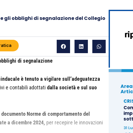
 e gli obblighi di segnalazione del Collegio
ratica
i obblighi di segnalazione
sindacale è tenuto a vigilare sull’adeguatezza
Area
vi e contabili adottati
dalla società e sul suo
Artic
CRI
Com
imp
l
documento Norme di comportamento del
sot
tate a dicembre 2024,
per recepire le innovazioni
31 L