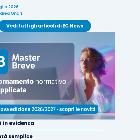
uglio 2026
drea Onori
Vedi tutti gli articoli di EC News
i in evidenza
età semplice