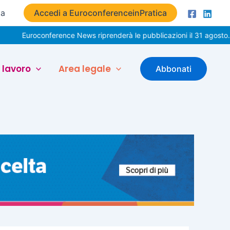
ta
Accedi a EuroconferenceinPratica
conference News riprenderà le pubblicazioni il 31 agosto. Buone va
 lavoro
Area legale
Abbonati