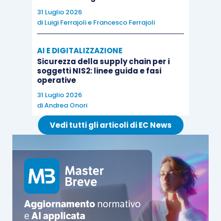
31 Luglio 2026
di
Luigi Ferrajoli
e
Francesco Ferrajoli
AI E DIGITALIZZAZIONE
Sicurezza della supply chain per i
soggetti NIS2: linee guida e fasi
operative
31 Luglio 2026
di
Andrea Onori
Vedi tutti gli articoli di EC News