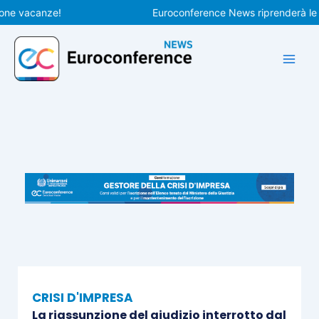
Vai
vacanze!
Euroconference News riprenderà le pubbl
al
contenuto
CRISI D'IMPRESA
La riassunzione del giudizio interrotto dal