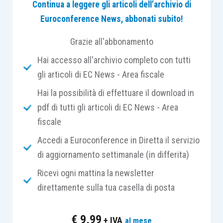
Continua a leggere gli articoli dell’archivio di
ricognizione sistematica dell’istituto giuridico
Euroconference News, abbonati subito!
citato, hanno individuato
il
dies a quo
di
decorrenza del termine.
Grazie all'abbonamento
Hai accesso all'archivio completo con tutti
Nello specifico, le Sezioni Unite hanno rilevato
in
gli articoli di EC News - Area fiscale
primis
che il
comma 3 dell’articolo 43 L.F.,
Hai la possibilità di effettuare il download in
introdotto dal D.Lgs. 5/2006, aveva disposto che
pdf di tutti gli articoli di EC News - Area
l’apertura del
fallimento determina l’interruzione
fiscale
di diritto del processo
evitando così che lo
stesso possa essere interrotto a distanza di
Accedi a Euroconference in Diretta il servizio
tempo qualora le parti informino formalmente il
di aggiornamento settimanale (in differita)
giudice
ex
articolo 300 c.p.c.
; successivamente,
Ricevi ogni mattina la newsletter
il comma 4 del medesimo articolo, introdotto con
direttamente sulla tua casella di posta
il D.L. 83/2015, poi convertito, con modificazioni,
dalla L. 132/2015, ha disposto che le
€
9,99
+ IVA
al mese