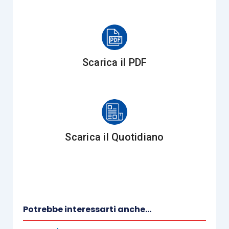
il fatto cui ancorare il
dies a quo
del termine per la
riassunzione o prosecuzione del processo,
evidenziando però che dall’analisi della
giurisprudenza di legittimità non era dato
Scarica il PDF
rinvenire un’univoca definizione delle relative
forme di produzione in capo alle varie parti del
processo interrotto della citata conoscenza
legale.
Scarica il Quotidiano
I Giudici, infatti, nel corso del tempo hanno
cercato di porre l’attenzione sull’accento
assunto progressivamente dalla connotazione
legale della conoscenza, rilevando che, oltre
all’effettività della conoscenza dell’evento
Potrebbe interessarti anche...
interruttivo,
dovevano essere valorizzate non