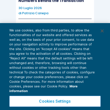
Numbers Behind the Transaction
30 Luglio 2026
di
Patrizia Canepa
AI E DIGITALIZZAZIONE
We use cookies, also from third parties, to allow the
EU AI Act e studi professionali: le
functionalities of our website and offered services as
scadenze concrete
well as, on the basis of your prior consent, to use data
on your navigation activity to improve performance of
27 Luglio 2026
the site. Clicking on “Accept All cookies” means that
di
Diego Barberi
e
Stefano Dovier
you agree to the activation of all cookies. Clicking on
"Reject All" means that the default settings will be left
unchanged and, therefore, browsing will continue
without cookies or other tracking tools other than
technical To check the categories of cookies, configure
or change your cookie preferences, please click on
Cookie Preferences. For more information about
Privacy Policy
cookies, please see our Cookie Policy.
More
Cookie Policy
information
Euroconference NEWS è una testata registrata al Tribunale di Milano Reg. n. 8556/2026
Cookies Settings
Direttore responsabile Sandro Cerato