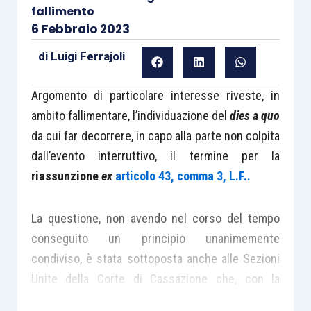
fallimento
6 Febbraio 2023
di
Luigi Ferrajoli
Argomento di particolare interesse riveste, in
ambito fallimentare, l’individuazione del
dies a quo
da cui far decorrere, in capo alla parte non colpita
dall’evento interruttivo, il termine per la
riassunzione
ex
articolo 43, comma 3, L.F..
La questione, non avendo nel corso del tempo
conseguito un principio unanimemente
condiviso, è stata sottoposta anche alle Sezioni
Unite della Corte di Cassazione che, con la
sentenza n. 12154/2021, attraverso una