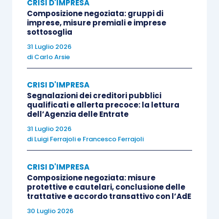
CRISI D'IMPRESA
tanto le forme
di produzione
ex ante
idonee a
Composizione negoziata: gruppi di
documentare la conoscenza dell’evento in modo
imprese, misure premiali e imprese
sottosoglia
preciso, ma principalmente il loro contenuto,
31 Luglio 2026
indagando sul contesto processuale in cui
di
Carlo Arsie
l’evento interruttivo aveva operato.
CRISI D'IMPRESA
A tale proposito, la Corte di Cassazione, a Sezioni
Segnalazioni dei creditori pubblici
qualificati e allerta precoce: la lettura
Unite, già con la sentenza n. 23675/2014, aveva
dell’Agenzia delle Entrate
dedotto “
la
dichiarazione giudiziale
quale elemento
31 Luglio 2026
indefettibile e generale costitutivo del
dies a quo
di
Luigi Ferrajoli
e
Francesco Ferrajoli
per la decorrenza del termine di
riassunzione
o
prosecuzione
”,
sulla base sia di una maggiore
CRISI D'IMPRESA
compatibilità di tale strumento con l’
articolo 43,
Composizione negoziata: misure
protettive e cautelari, conclusione delle
comma 3, L.F.,
così considerando la specialità
trattative e accordo transattivo con l’AdE
della norma rispetto agli
articoli 299
,
300,
30 Luglio 2026