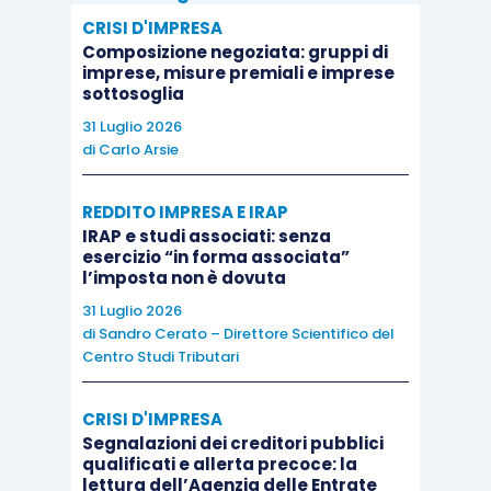
riassunzione o prosecuzione, per evitare gli effetti di
CRISI D'IMPRESA
estinzione di cui all’articolo 305 c.p.c. e al di fuori
Composizione negoziata: gruppi di
imprese, misure premiali e imprese
delle ipotesi di improcedibilità ai sensi della L.Fall.,
sottosoglia
articoli 52 e 93 per le domande di credito, decorre
31 Luglio 2026
da
quando la dichiarazione giudiziale
di
Carlo Arsie
dell’interruzione stessa sia portata a conoscenza di
ciascuna parte
; tale dichiarazione, ove già non
REDDITO IMPRESA E IRAP
conosciuta nei casi di pronuncia in udienza ai sensi
IRAP e studi associati: senza
esercizio “in forma associata”
dell’articolo 176 c.p.c., comma 2, va direttamente
l’imposta non è dovuta
notificata alle parti o al curatore da ogni altro
31 Luglio 2026
interessato ovvero comunicata – ai predetti fini –
di
Sandro Cerato – Direttore Scientifico del
Centro Studi Tributari
anche dall’ufficio giudiziario, potendo inoltre il
giudice pronunciarla altresì d’ufficio, allorché gli
CRISI D'IMPRESA
risulti, in qualunque modo, l’avvenuta dichiarazione
Segnalazioni dei creditori pubblici
di fallimento medesima
”.
qualificati e allerta precoce: la
lettura dell’Agenzia delle Entrate