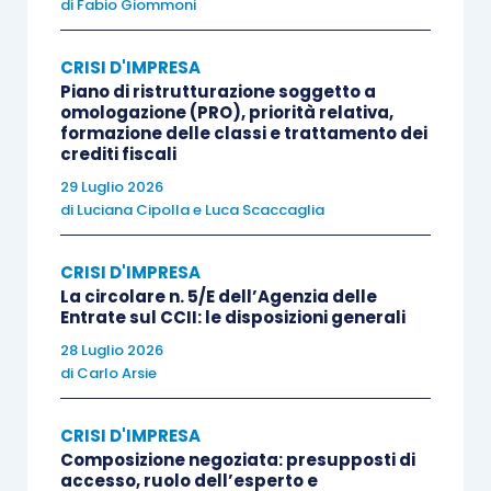
comma 3
, e
301, comma 1, c.p.c.,
sia in quanto
di
Fabio Giommoni
esso appare il più idoneo a realizzare, con le
specificazioni organizzative qui descritte, quei
CRISI D'IMPRESA
Piano di ristrutturazione soggetto a
“
valori-obiettivo
di affidabilità,
prevedibilità e
omologazione (PRO), priorità relativa,
uniformità
”
dell’interpretazione delle norme
formazione delle classi e trattamento dei
crediti fiscali
processuali costituenti imprescindibile
29 Luglio 2026
presupposto di uguaglianza tra i cittadini e di
di
Luciana Cipolla
e
Luca Scaccaglia
“giustizia” del processo.
CRISI D'IMPRESA
Sul punto, la giurisprudenza più recente ha
La circolare n. 5/E dell’Agenzia delle
Entrate sul CCII: le disposizioni generali
ulteriormente precisato che “
non v’è nessun onere
28 Luglio 2026
di riassunzione prima della formale dichiarazione di
di
Carlo Arsie
interruzione
” (Corte di Cassazione, n.
10696/2019).
CRISI D'IMPRESA
Composizione negoziata: presupposti di
accesso, ruolo dell’esperto e
Considerato che la dichiarazione di interruzione