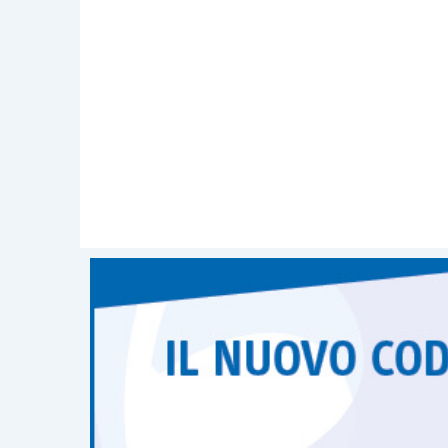
gli
strumenti di allerta
gli “
obblighi org
civile
”.
Il legislatore senza entrare nello spec
condotta
a cui gli amministratori de
organizzative nell’impresa gestita
.
Per tale motivo l’imprenditore dovrà
14/2019
o, meglio, all’
articolo 13 D.
all’
articolo 24 D.Lgs. 14/2019
in tema 
15 D.Lgs. 14/2019
in materia di
obblig
qualificati
.
Per fare ciò sarà necessario adot
adeguato
ai sensi dell’
articolo 2086 cod