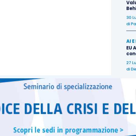
anizzativi posti a carico dell’imprenditore
dal codice
Val
Beh
30 L
di
Pa
ifico ha quindi stabilito un
principio generale di
vono uniformarsi individuando
specifiche misure
AI 
EU A
con
27 L
 adeguarsi alle nuove norme contenute nel
D.Lgs.
di
Di
Lgs. 14/2019
in materia di
indicatori della crisi
,
di
rilevazione tempestiva della crisi
e all’
articolo
hi di segnalazione da parte dei creditori pubblici
tare tempestivamente un
assetto organizzativo
. civ.,
che consenta di: