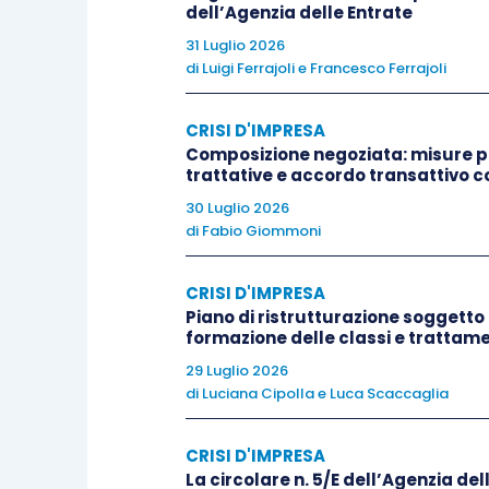
dell’Agenzia delle Entrate
secondo comma
, e spetta esclusivament
31 Luglio 2026
necessarie per l’attuazione dell’oggetto 
di
Luigi Ferrajoli
e
Francesco Ferrajoli
spetta a ciascuno dei soci disgiuntamente 
2257 cod. civ.
, l’
articolo 2380-bis cod
CRISI D'IMPRESA
2475 cod. civ.
e l’
articolo 2475 cod. civ
Composizione negoziata: misure pr
trattative e accordo transattivo c
30 Luglio 2026
Gli amministratori hanno quindi l’
ob
di
Fabio Giommoni
monitoraggio patrimoniale economico 
sussistenza delle condizioni che con
CRISI D'IMPRESA
ad essi spetta
gestire consapevolment
Piano di ristrutturazione soggetto 
formazione delle classi e trattamen
crisi e gestire il c.d. rischio di allerta
.
29 Luglio 2026
di
Luciana Cipolla
e
Luca Scaccaglia
Obbligo già presente nelle norme in tema
laddove, nell’
articolo 2423 bis, c
CRISI D'IMPRESA
amministratori
di verificare l’esisten
La circolare n. 5/E dell’Agenzia dell