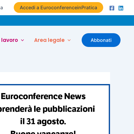
ta
Accedi a EuroconferenceinPratica
 lavoro
Area legale
Abbonati