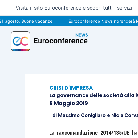
Vai
Visita il sito Euroconference e scopri tutti i servizi
al
contenuto
sto. Buone vacanze!
Euroconference News riprenderà le pubbli
CRISI D'IMPRESA
La governance delle società alla lu
6 Maggio 2019
di
Massimo Conigliaro
e
Nicla Corv
La
raccomandazione 2014/135/UE
ha 