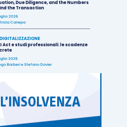
uation, Due Diligence, and the Numbers
ind the Transaction
uglio 2026
trizia Canepa
E DIGITALIZZAZIONE
I Act e studi professionali: le scadenze
crete
uglio 2026
ego Barberi
e
Stefano Dovier