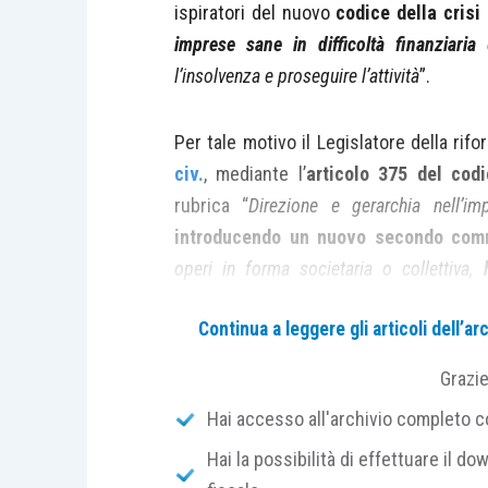
ispiratori del nuovo
codice della crisi
imprese sane in difficoltà finanziaria
l’insolvenza e proseguire l’attività
”.
Per tale motivo il Legislatore della rif
civ.
, mediante l’
articolo 375 del codi
rubrica “
Direzione e gerarchia nell’im
introducendo un nuovo secondo co
operi in forma societaria o collettiva,
amministrativo e contabile adeguato al
Continua a leggere gli articoli dell’
funzione della
rilevazione tempestiva del
aziendale
, nonché di
attivarsi senza indu
Grazi
previsti dall’ordinamento per il
supera
Hai accesso all'archivio completo con
aziendale
”.
Hai la possibilità di effettuare il dow