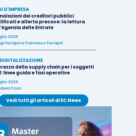
SI D'IMPRESA
alazioni dei creditori pubblici
ificati e allerta precoce: la lettura
l’Agenzia delle Entrate
uglio 2026
igi Ferrajoli
e
Francesco Ferrajoli
E DIGITALIZZAZIONE
rezza della supply chain per i soggetti
: linee guida e fasi operative
uglio 2026
drea Onori
Vedi tutti gli articoli di EC News