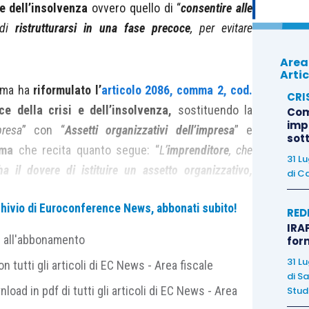
 e dell’insolvenza
ovvero quello di “
consentire alle
di
ristrutturarsi in una fase precoce
, per evitare
Area
Artic
orma ha
riformulato l’
articolo 2086, comma 2, cod.
CRI
ce della crisi e dell’insolvenza,
sostituendo la
Com
imp
presa
” con “
Assetti organizzativi dell’impresa
” e
sot
mma
che recita quanto segue: “
L’
imprenditore
, che
31 L
ha il dovere di istituire un assetto organizzativo,
di
Ca
la natura e alle dimensioni dell’impresa
, anche in
archivio di Euroconference News, abbonati subito!
la crisi dell’impresa
e della
perdita della continuità
RED
IRAP
gio
per l’adozione e l’attuazione di uno degli strumenti
e all'abbonamento
for
mento della crisi e il recupero della continuità
31 L
 tutti gli articoli di EC News - Area fiscale
di
Sa
nload in pdf di tutti gli articoli di EC News - Area
Studi