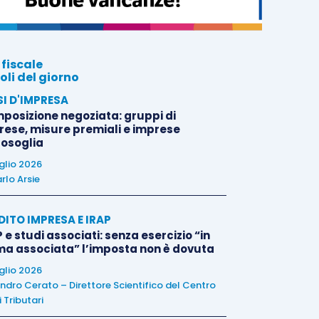
 fiscale
oli del giorno
SI D'IMPRESA
posizione negoziata: gruppi di
rese, misure premiali e imprese
tosoglia
uglio 2026
rlo Arsie
DITO IMPRESA E IRAP
 e studi associati: senza esercizio “in
ma associata” l’imposta non è dovuta
uglio 2026
ndro Cerato – Direttore Scientifico del Centro
 Tributari