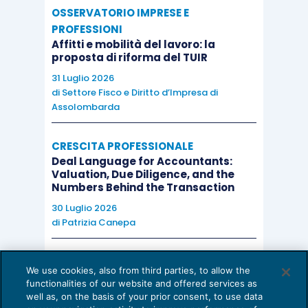
OSSERVATORIO IMPRESE E
priva di ogni attendibilità
e, come tale, può
PROFESSIONI
essere
invalidata
dal giudice in sede di
Affitti e mobilità del lavoro: la
ammissione del concordato o di omologazione
proposta di riforma del TUIR
dell’accordo.
31 Luglio 2026
di
Settore Fisco e Diritto d’Impresa di
Assolombarda
CRESCITA PROFESSIONALE
Deal Language for Accountants:
Valuation, Due Diligence, and the
Numbers Behind the Transaction
30 Luglio 2026
di
Patrizia Canepa
AI E DIGITALIZZAZIONE
We use cookies, also from third parties, to allow the
EU AI Act e studi professionali: le
functionalities of our website and offered services as
scadenze concrete
well as, on the basis of your prior consent, to use data