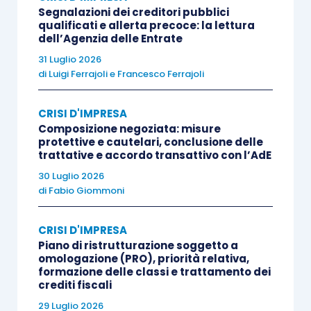
il
Segnalazioni dei creditori pubblici
socio
qualificati e allerta precoce: la lettura
dell’Agenzia delle Entrate
designato
per
31 Luglio 2026
l’espletamento dell’incarico
, oltre ad
di
Luigi Ferrajoli
e
Francesco Ferrajoli
essere iscritto ad uno degli albi indicati
nel punto precedente, risulti iscritto al
CRISI D'IMPRESA
registro dei revisori legali
di cui all’art. 6
Composizione negoziata: misure
protettive e cautelari, conclusione delle
del D.lgs. n. 39/2010.
trattative e accordo transattivo con l’AdE
30 Luglio 2026
Per quanto attiene invece gli
studi associati
, non
di
Fabio Giommoni
si rinvengono modifiche rispetto al passato
apportate dall’art. 33 del D.L. n.83/2012; infatti in
CRISI D'IMPRESA
tale ipotesi, ai fini dell’assunzione dell’incarico di
Piano di ristrutturazione soggetto a
omologazione (PRO), priorità relativa,
attestazione, è sufficiente che i
professionisti
formazione delle classi e trattamento dei
associati
siano in possesso dei
requisiti
crediti fiscali
previsti
dal citato art. 28, lett. a) L.F. ed il
29 Luglio 2026