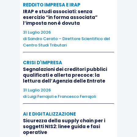
di vista
oggettivo
, si ritiene che:
REDDITO IMPRESA E IRAP
IRAP e studi associati: senza
esercizio “in forma associata”
(i)
L’indipendenza
del professionista attestatore
l’imposta non è dovuta
rispetto all’impresa in crisi deve essere valutata
31 Luglio 2026
con riferimento agli ultimi
cinque anni
che vanno
di
Sandro Cerato – Direttore Scientifico del
Centro Studi Tributari
computati dal momento in cui risulterà
sottoscritta l’attestazione;
CRISI D'IMPRESA
Segnalazioni dei creditori pubblici
(ii)
L’indipendenza
deve
sussistere
sia nei
qualificati e allerta precoce: la
lettura dell’Agenzia delle Entrate
confronti del professionista incaricato che
31 Luglio 2026
dell’eventuale associazione professionale di cui
di
Luigi Ferrajoli
e
Francesco Ferrajoli
quest’ultimo faccia parte;
AI E DIGITALIZZAZIONE
(iii) La
valutazione dell’indipendenza
dovrà
Sicurezza della supply chain per i
soggetti NIS2: linee guida e fasi
essere effettuata sulla base delle prestazioni
operative
fornite a favore dell’impresa nell’ambito di