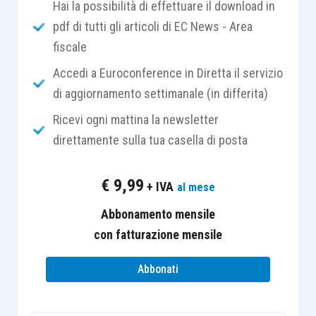
(
Concordato con continuità aziendale
).
Hai la possibilità di effettuare il download in
pdf di tutti gli articoli di EC News - Area
fiscale
Ai sensi del citato art. 67, il professionista
incaricato di redigere le attestazioni prescritte
Accedi a Euroconference in Diretta il servizio
dalla legge fallimentare deve essere innanzitutto
di aggiornamento settimanale (in differita)
designato dal debitore
; in merito la modifica
Ricevi ogni mattina la newsletter
apportata con il D.L. n. 83/2012 è apparsa
direttamente sulla tua casella di posta
opportuna, visto che l’originale rinvio ai criteri
richiamati dall’art. 2501-
bis,
quarto comma del
€
9,99
+ IVA
al mese
Codice civile, aveva fatto
erroneamente ritenere
applicabile alla nomina dell’attestatore la regola
Abbonamento mensile
generale prescritta per la nomina dell’esperto
con fatturazione mensile
incaricato di redigere la relazione sulla congruità
Abbonati
del rapporto di cambio nelle fusioni, che prevede
la designazione da parte del Tribunale.