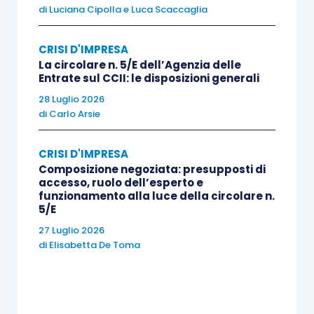
di
Luciana Cipolla
e
Luca Scaccaglia
professionista incaricato nel redigere
l’attestazione
sia iscritto nel
registro dei
CRISI D'IMPRESA
revisori legali
.
La circolare n. 5/E dell’Agenzia delle
Entrate sul CCII: le disposizioni generali
La nuova formulazione dell’art. 67, comma terzo,
28 Luglio 2026
di
Carlo Arsie
lett. d) L.F. prevede inoltre che il
professionista
attestatore
debba essere
indipendente
e
CRISI D'IMPRESA
pertanto non può essere legato all’impresa
Composizione negoziata: presupposti di
committente
ovvero a coloro che hanno
accesso, ruolo dell’esperto e
funzionamento alla luce della circolare n.
interesse all’operazione di risanamento,
5/E
ristrutturazione del debito o concordato da
27 Luglio 2026
rapporti di tipo personale
o
professionale
tali da
di
Elisabetta De Toma
compromettere
l’indipendenza di giudizio
ed in
ogni caso: