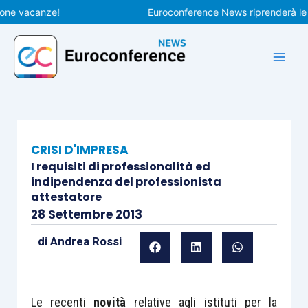
Vai
vacanze!
Euroconference News riprenderà le pubbl
al
contenuto
CRISI D'IMPRESA
I requisiti di professionalità ed
indipendenza del professionista
attestatore
28 Settembre 2013
di
Andrea Rossi
Le recenti
novità
relative agli istituti per la