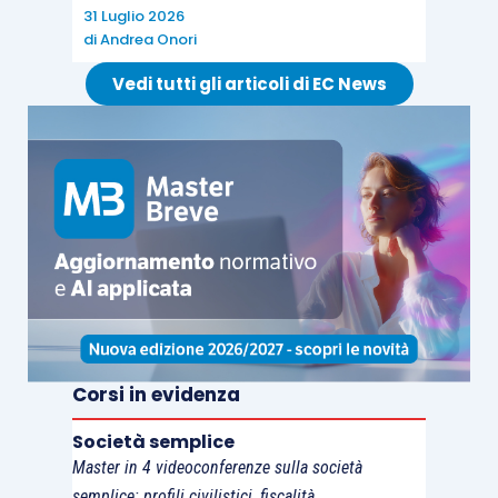
31 Luglio 2026
rapporti di
lavoro subordinato
o di
lavoro
di
Andrea Onori
autonomo
oltre che agli
incarichi
assunti negli
Vedi tutti gli articoli di EC News
organi di amministrazione o controllo
, sempre
all’interno dell’arco temporale precedentemente
indicato. Pertanto si ritiene che non possano
sorgere dubbi circa la
compromissione
dell’indipendenza dell’attestatore in presenza di
rapporti di lavoro subordinato dello stesso
attestatore o di un associato dello studio con
l’impresa committente, mentre in presenza di
rapporti di lavoro autonomo, è necessario fare
una distinzione tra
prestazione occasionale
Corsi in evidenza
rispetto a prestazione
d’opera continuativa
, dove
Società semplice
l’indipendenza viene sempre meno
. Infatti, nel
Master in 4 videoconferenze sulla società
silenzio della legge, si ritiene che in presenza di
semplice: profili civilistici, fiscalità