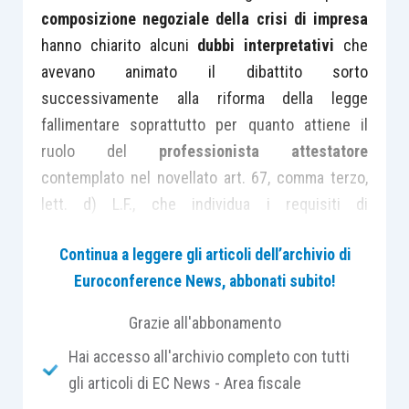
composizione negoziale della crisi di impresa
hanno chiarito alcuni
dubbi interpretativi
che
avevano animato il dibattito sorto
successivamente alla riforma della legge
fallimentare soprattutto per quanto attiene il
ruolo del
professionista attestatore
contemplato nel novellato art. 67, comma terzo,
lett. d) L.F., che individua i requisiti di
professionalità
e di
indipendenza
Continua a leggere gli articoli dell’archivio di
dell’attestatore
ed a quest’ultimo articolo fanno
Euroconference News, abbonati subito!
rinvio i successivi artt. 161 (
Concordato
), 182-
bis
(
Accordo di ristrutturazione del debito
), 182-
Grazie all'abbonamento
quinquies
(
Disposizioni in tema di finanziamento e
Hai accesso all'archivio completo con tutti
di continuità aziendale nel concordato preventivo e
gli articoli di EC News - Area fiscale
negli accordi di ristrutturazione dei debiti
) e 186-
bis