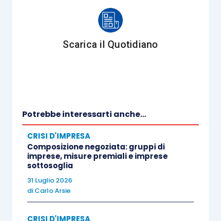
fallimentare (sia piano di risanamento, accordo di
ristrutturazione del debito ovvero piano di
concordato) potrà essere accettato purché la
Scarica il Quotidiano
società professionale:
abbia ad oggetto
l’esercizio
in via
esclusiva
delle attività di una
Potrebbe interessarti anche...
professione regolamentata;
CRISI D'IMPRESA
i soci professionisti risultino
Composizione negoziata: gruppi di
iscritti
in uno degli
imprese, misure premiali e imprese
sottosoglia
albi professionali
richiamati dall’art. 28,
lett. a), L.F. (avvocati, dottori
31 Luglio 2026
di
Carlo Arsie
commercialisti e ragionieri
commercialisti);
CRISI D'IMPRESA