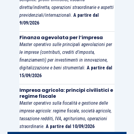
una
prestazione occasionale
, l’attestatore non
diretta/indiretta, operazioni straordinarie e aspetti
comprometta la propria indipendenza qualora la
previdenziali/internazionali.
A partire dal
rilevanza della prestazione e l’entità del
9/09/2026
corrispettivo non siano di per sé significative.
Finanza agevolata per l’impresa
Master operativo sulle principali agevolazioni per
Pertanto, dalla lettura letterale della norma,
le imprese (contributi, crediti d’imposta,
sembrerebbe esclusa la possibilità di
reiterare
finanziamenti) per investimenti in innovazione,
gli incarichi di attestazione di piani di
digitalizzazione e beni strumentali.
A partire dal
risanamento, di accordi di ristrutturazione del
15/09/2026
debito o di concordati da parte del medesimo
Impresa agricola: principi civilistici e
professionista prima della scadenza del
regime fiscale
quinquennio; tale considerazione nasce dal fatto
Master operativo sulla fiscalità e gestione delle
che in tale fattispecie ricorrono i presupposti
imprese agricole: regime fiscale, società agricole,
oggettivi di cui all’art.67, comma terzo, lett. d) L.F.
tassazione redditi, IVA, agriturismo, operazioni
quali il quinquennio e l’espletamento di un’attività
straordinarie.
A partire dal 10/09/2026