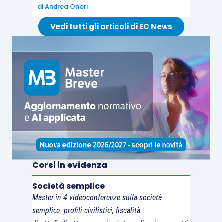
approccio alla
consulenza
per tali soggetti,
di
Andrea Onori
nell’attuale disciplina non assoggettabili a
Vedi tutti gli articoli di EC News
fallimento, che è oggi relegata ad una mera
gestione della burocrazia amministrativo-fiscale.
Non si nega che inizialmente ciò possa rivelarsi
traumatico
, ma si ritiene che questa sia una
imprescindibile condizione per una evoluzione
economica positiva di questi soggetti che vanno
dal
piccolo imprenditore
, all’
imprenditore
agricolo
ai
soggetti del non profit
.
Corsi in evidenza
Per approfondire questioni attinenti all’articolo vi
Società semplice
raccomandiamo il seguente corso:
Master in 4 videoconferenze sulla società
semplice: profili civilistici, fiscalità