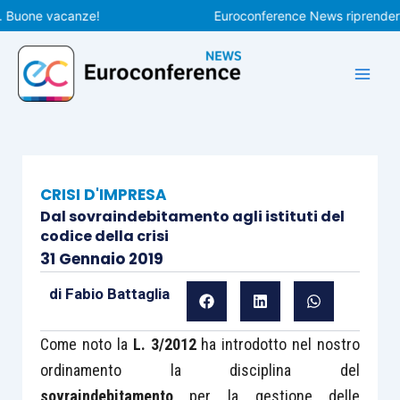
Vai
one vacanze!
Euroconference News riprenderà le pu
al
contenuto
CRISI D'IMPRESA
Dal sovraindebitamento agli istituti del
codice della crisi
31 Gennaio 2019
di
Fabio Battaglia
Come noto la
L. 3/2012
ha introdotto nel nostro
ordinamento la disciplina del
sovraindebitamento
per la gestione delle