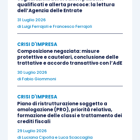
caso di crisi o insolvenza.
qualificati e allerta precoce: la lettura
dell’Agenzia delle Entrate
31 Luglio 2026
Successivamente, nel capo II del titolo IV
di
Luigi Ferrajoli
e
Francesco Ferrajoli
disciplina, negli
articoli da 65 a 83
, la
ristrutturazione dei debiti del consumatore
e il
CRISI D'IMPRESA
concordato minore
(attuali accordi).
Composizione negoziata: misure
protettive e cautelari, conclusione delle
trattative e accordo transattivo con l’AdE
Separatamente, invece, viene disciplinata, nel
30 Luglio 2026
capo IX del titolo del titolo V, la
liquidazione
di
Fabio Giommoni
controllata del sovraindebitato
(
articoli da 268
a 277
CRISI D'IMPRESA
).
Piano di ristrutturazione soggetto a
omologazione (PRO), priorità relativa,
formazione delle classi e trattamento dei
In questa sede si evidenziano
due fondamentali
crediti fiscali
e rivoluzionarie novità
della disciplina.
29 Luglio 2026
di
Luciana Cipolla
e
Luca Scaccaglia