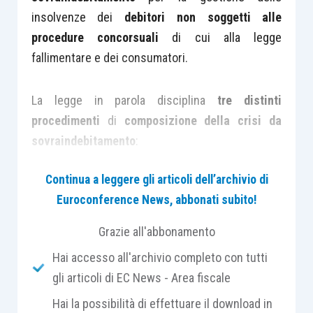
insolvenze dei
debitori non soggetti alle
procedure concorsuali
di cui alla legge
fallimentare e dei consumatori.
La legge in parola disciplina
tre distinti
procedimenti
di
composizione della crisi da
sovraindebitamento
:
Continua a leggere gli articoli dell’archivio di
l’
accordo del debitore
;
Euroconference News, abbonati subito!
il
piano del consumatore
;
la
procedura di liquidazione dei beni
.
Grazie all'abbonamento
Hai accesso all'archivio completo con tutti
L’
articolo 6 L. 3/2012
consente al
debitore
gli articoli di EC News - Area fiscale
concludere un
accordo con i creditori
nell’ambito
della procedura di composizione della crisi “
al
Hai la possibilità di effettuare il download in