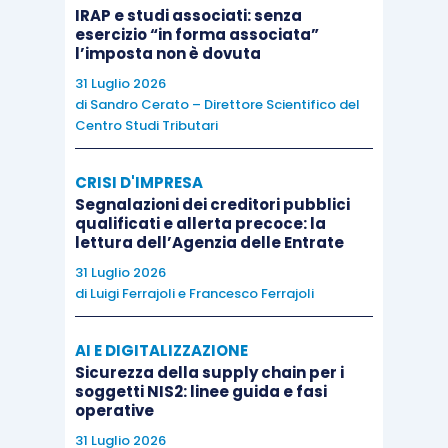
IRAP e studi associati: senza
esercizio “in forma associata”
Con questa norma è evidente che si introduce
l’imposta non è dovuta
una vera e propria
rivoluzione
in un mondo nel
31 Luglio 2026
di
Sandro Cerato – Direttore Scientifico del
quale
si poteva scegliere
, anche dopo
Centro Studi Tributari
l’introduzione della
disciplina del
sovraindebitamento
,
di affrontare la propria
CRISI D'IMPRESA
situazione di crisi
fronteggiando le
aggressioni
Segnalazioni dei creditori pubblici
qualificati e allerta precoce: la
dei singoli creditori
.
lettura dell’Agenzia delle Entrate
31 Luglio 2026
È evidente come questa nuova situazione
di
Luigi Ferrajoli
e
Francesco Ferrajoli
imponga a tali soggetti di introdurre un minimo di
strumenti di
controllo
, onde poter fronteggiare
AI E DIGITALIZZAZIONE
Sicurezza della supply chain per i
per tempo le situazioni di difficoltà.
soggetti NIS2: linee guida e fasi
operative
Appare evidente come si apra un nuovo
31 Luglio 2026