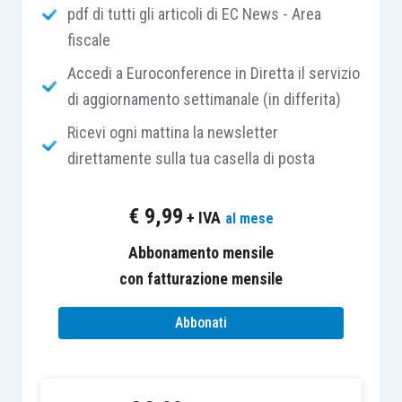
fine di porre rimedio alle situazioni di
pdf di tutti gli articoli di EC News - Area
sovraindebitamento non soggette né assoggettabili
fiscale
a procedure concorsuali diverse
” da quelle ivi
Accedi a Euroconference in Diretta il servizio
regolate.
di aggiornamento settimanale (in differita)
Ricevi ogni mattina la newsletter
Il
presupposto soggettivo
è costituito
direttamente sulla tua casella di posta
dall’essere
imprenditori non fallibili
, quindi, tutti
i soggetti diversi dagli imprenditori commerciali,
€
9,99
+ IVA
al mese
nell’ambito dei quali ricadono certamente le
associazioni e società sportive senza scopo di
Abbonamento mensile
lucro
(salvo ovviamente quanto detto sopra in
con fatturazione mensile
merito alla prevalenza dell’attività commerciale
Abbonati
sull’attività istituzionale), gli
imprenditori
commerciali sotto soglia
(comprese, quindi
società ed associazioni sportive al di sotto delle