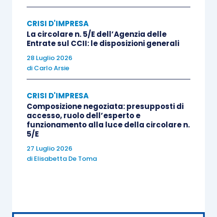
In primo luogo l’
articolo 12
, in tema di strumenti
di allerta, al comma 7 prevede che:
“Gli strumenti
CRISI D'IMPRESA
di allerta si applicano anche alle
imprese agricole
e
La circolare n. 5/E dell’Agenzia delle
Entrate sul CCII: le disposizioni generali
alle
imprese minori
, compatibilmente con la loro
28 Luglio 2026
struttura organizzativa, ferma la
competenza
di
Carlo Arsie
dell’OCC
per la gestione della
fase successiva
alla
segnalazione dei soggetti di cui agli articoli 14 e 15
CRISI D'IMPRESA
ovvero alla istanza del debitore di composizione
Composizione negoziata: presupposti di
accesso, ruolo dell’esperto e
assistita della crisi.”
funzionamento alla luce della circolare n.
5/E
Per quanto, quindi, nell’inciso si faccia
27 Luglio 2026
di
Elisabetta De Toma
riferimento alla
compatibilità
della disciplina con
la struttura organizzativa di questi soggetti,
riferimento che evidentemente si riferisce in
particolare all’assenza degli
obblighi contabili