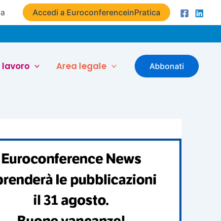
ta
Accedi a EuroconferenceinPratica
 lavoro
Area legale
Abbonati