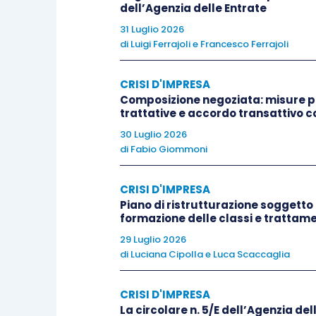
dell’Agenzia delle Entrate
In tale procedura la redazione di un
p
rappresenta un elemento indispens
31 Luglio 2026
di
Luigi Ferrajoli
e
Francesco Ferrajoli
finanziario
di breve termine necessari
finanziamenti interinali e di urgenza; i
CRISI D'IMPRESA
assolutamente evidenziare che, nei 120
Composizione negoziata: misure pr
grado di generare flussi di cassa di
trattative e accordo transattivo c
supportare il pagamento integrale dei
c
30 Luglio 2026
di
Fabio Giommoni
periodo
dovrà essere in grado di supp
quanto attiene il pagamento dei
creditor
CRISI D'IMPRESA
Piano di ristrutturazione soggetto 
A differenza degli accordi di ristruttu
formazione delle classi e trattamen
continuità
coinvolge ad ampio raggio
29 Luglio 2026
di
Luciana Cipolla
e
Luca Scaccaglia
dovrà essere formulato in modo 
dell’adempimento della
proposta conc
CRISI D'IMPRESA
commento, sottolinea l’importanza ch
La circolare n. 5/E dell’Agenzia dell