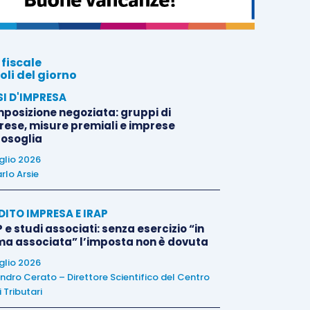
 fiscale
oli del giorno
SI D'IMPRESA
posizione negoziata: gruppi di
rese, misure premiali e imprese
tosoglia
uglio 2026
rlo Arsie
DITO IMPRESA E IRAP
 e studi associati: senza esercizio “in
ma associata” l’imposta non è dovuta
uglio 2026
ndro Cerato – Direttore Scientifico del Centro
 Tributari