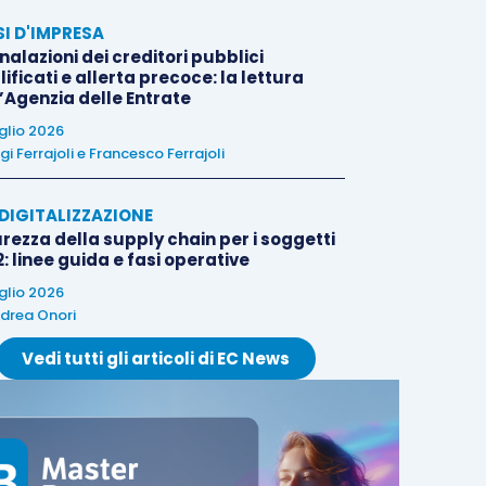
SI D'IMPRESA
alazioni dei creditori pubblici
ificati e allerta precoce: la lettura
l’Agenzia delle Entrate
uglio 2026
igi Ferrajoli
e
Francesco Ferrajoli
E DIGITALIZZAZIONE
rezza della supply chain per i soggetti
: linee guida e fasi operative
uglio 2026
drea Onori
Vedi tutti gli articoli di EC News