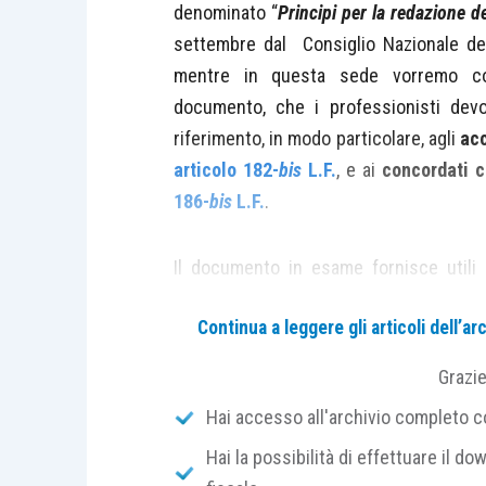
denominato “
Principi per la redazione d
settembre dal Consiglio Nazionale dei 
mentre in questa sede vorremo 
documento, che i professionisti devo
riferimento, in modo particolare, agli
acc
articolo 182-
bis
L.F.
, e ai
concordati c
186-
bis
L.F.
.
Il documento in esame fornisce utili
comuni
alla pianificazione del risanam
Continua a leggere gli articoli dell’
concorsuali, ponendo particolare attenz
Grazi
alla stima dei flussi di cassa liber
Hai accesso all'archivio completo con
alla redazione di un piano di teso
Hai la possibilità di effettuare il dow
alle cautele da adottare nel caso 