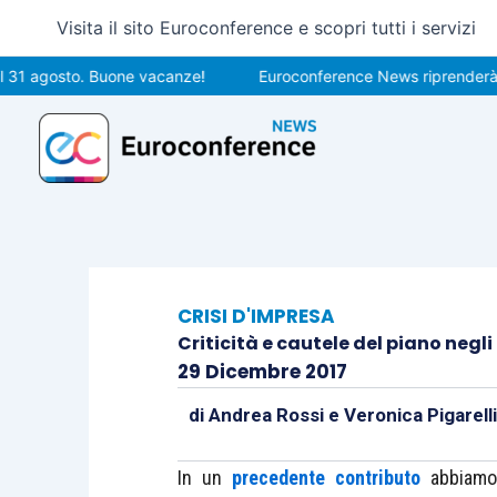
Vai
Visita il sito Euroconference e scopri tutti i servizi
al
contenuto
gosto. Buone vacanze!
Euroconference News riprenderà le pubb
CRISI D'IMPRESA
Criticità e cautele del piano negl
29 Dicembre 2017
di
Andrea Rossi
e
Veronica Pigarelli
In un
precedente contributo
abbiamo