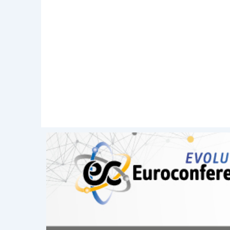
presumibile omologazione al fine d
sopravvenienza attiva derivante a s
sufficiente a ristabilire l’equilibrio pat
cod. civ.
; si ricorda infatti che, sia per
con continuità aziendale, le disposizio
delle società di capitali, risultano
so
periodo che va dalla presentazione del
tale termine, il capitale dovrà essere
ob