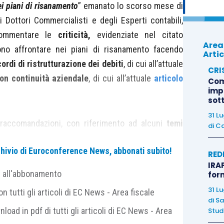
ei piani di risanamento
” emanato lo scorso mese di
Dottori Commercialisti e degli Esperti contabili,
commentare le
criticità,
evidenziate nel citato
Area
no affrontare nei piani di risanamento facendo
Artic
ordi di ristrutturazione dei debiti
, di cui all’attuale
CRI
on continuità aziendale
, di cui all’attuale
articolo
Com
imp
sot
31 L
 raccomandazioni, con riferimento ad alcuni
temi
di
Ca
ento, applicabili alle procedure concorsuali e non
archivio di Euroconference News, abbonati subito!
ione:
RED
IRAP
e all'abbonamento
for
i;
31 L
 tutti gli articoli di EC News - Area fiscale
reria;
di
Sa
nload in pdf di tutti gli articoli di EC News - Area
Studi
di situazioni di perdita del capitale sociale ai sensi