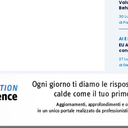
Val
i dare evidenza, in chiave prospettica, se la
Beh
eguito dell’omologa (
bonus
da procedura), sia
30 L
di
Pa
rimoniale nel rispetto degli
articoli 2447
e
2482-
ter
 gli accordi di ristrutturazione, sia per il concordato
AI 
ni codicistiche poste a tutela del capitale sociale
EU A
spese
ai sensi dell’
articolo 182-
sexies
L.F.
per il
con
la domanda alla data di omologa e, pertanto, dopo
27 L
bligatoriamente ricostituito
nei termini di legge.
di
Di