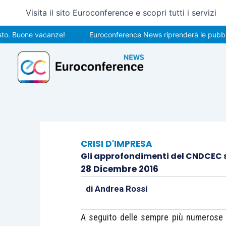
Vai
Visita il sito Euroconference e scopri tutti i servizi
al
contenuto
uone vacanze!
Euroconference News riprenderà le pubblicazioni
CRISI D'IMPRESA
Gli approfondimenti del CNDCEC s
28 Dicembre 2016
di
Andrea Rossi
A seguito delle sempre più numerose