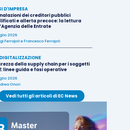
SI D'IMPRESA
alazioni dei creditori pubblici
ificati e allerta precoce: la lettura
l’Agenzia delle Entrate
uglio 2026
igi Ferrajoli
e
Francesco Ferrajoli
E DIGITALIZZAZIONE
rezza della supply chain per i soggetti
: linee guida e fasi operative
uglio 2026
drea Onori
Vedi tutti gli articoli di EC News