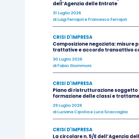
dell’Agenzia delle Entrate
31 Luglio 2026
a presentare l’
istanza
di
nomin
di
Luigi Ferrajoli
e
Francesco Ferrajoli
tutte le attività funzionali alla p
piano;
CRISI D'IMPRESA
a depositare contestualment
Composizione negoziata: misure pr
trattative e accordo transattivo c
professionista di fiducia.
30 Luglio 2026
di
Fabio Giommoni
Si ritiene opportuno precisare che il
all’emissione del decreto di apertur
CRISI D'IMPRESA
articolo 10, comma 2, L. 3/2012
, mentr
Piano di ristrutturazione soggetto 
dell’emissione del decreto di fissazi
formazione delle classi e trattamen
consumatore
ex
articolo 12–
bis
L. 3
29 Luglio 2026
di
Luciana Cipolla
e
Luca Scaccaglia
richiesto per specifici procedimenti e
presentazione dell’istanza di sosp
CRISI D'IMPRESA
funzionalmente competente (cfr.
artico
La circolare n. 5/E dell’Agenzia dell