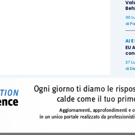
Val
 richiesta di assistenza all’OCC competente), la
Beh
modalità
in quanto l’OCC svolge in ogni caso un
30 L
di
Pa
accordo, nella predisposizione della proposta, del
AI 
EU A
con
27 L
di
Di