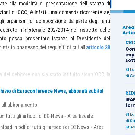
ate alla modalità di presentazione dell’istanza di
zioni di
OCC
; è infatti una domanda ricorrente se,
gli organismi di composizione da parte degli enti
Area
l decreto ministeriale 202/2014 nel rispetto delle
Artic
itato possa presentare istanza al Presidente del
CRI
ista in possesso dei requisiti di cui all’
articolo 28
Com
imp
sot
31 L
za del debitore non sia stato istituito alcun OCC, la
di
Ca
nale per la nomina del professionista è
inevitabile
;
archivio di Euroconference News, abbonati subito!
a L. 3/2012
, prevede che i compiti e le funzioni
RED
IRAP
osizione possano essere svolti anche da un
e all'abbonamento
for
equisiti
di cui all’
articolo 28 L.F..
Pertanto
31 L
 tutti gli articoli di EC News - Area fiscale
a consente di concludere che attualmente esistono
di
Sa
iario del giudice nella composizione della crisi da
nload in pdf di tutti gli articoli di EC News - Area
Studi