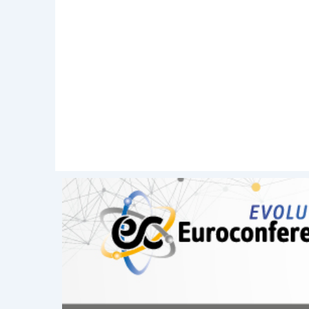
(deposito istanza in Tribunale ovvero
procedura prosegue con le
medesime 
ruolo di
ausilio
nel raggiungimento dell’
piano o della domanda di liquidazione.