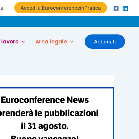
ta
Accedi a EuroconferenceinPratica
 lavoro
Area legale
Abbonati