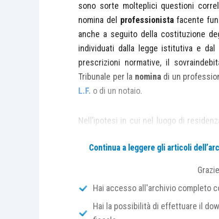
sono sorte molteplici questioni correl
nomina del
professionista
facente fun
anche a seguito della costituzione de
individuati dalla legge istitutiva e da
prescrizioni normative, il sovraindeb
Tribunale per la
nomina
di un profession
L.F.
o di un notaio.
Nell’ipotesi in cui nel luogo di residen
scelta di adire il Presidente del Tribu
Continua a leggere gli articoli dell’
tuttavia l’
articolo 15, comma 9, dell
attribuiti agli organismi di comp
Grazi
professionista
in possesso dei
r
Hai accesso all'archivio completo con
l’interpretazione letterale della norm
due modalità
di designazione dell’ausil
Hai la possibilità di effettuare il dow