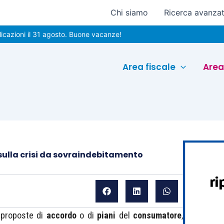
Chi siamo
Ricerca avanza
 il 31 agosto. Buone vacanze!
Area fiscale
Area
ulla crisi da sovraindebitamento
 proposte di
accordo
o di
piani
del
consumatore
,