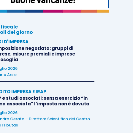
 fiscale
oli del giorno
SI D'IMPRESA
posizione negoziata: gruppi di
rese, misure premiali e imprese
tosoglia
uglio 2026
rlo Arsie
DITO IMPRESA E IRAP
 e studi associati: senza esercizio “in
ma associata” l’imposta non è dovuta
uglio 2026
ndro Cerato – Direttore Scientifico del Centro
 Tributari