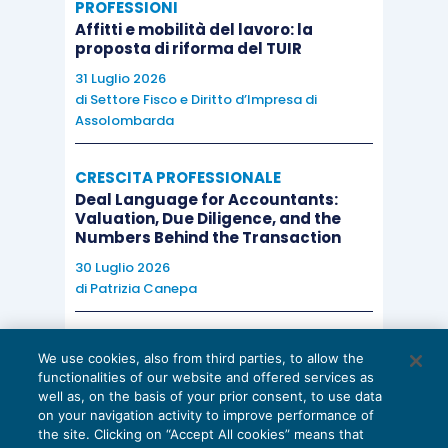
PROFESSIONI
Affitti e mobilità del lavoro: la
proposta di riforma del TUIR
31 Luglio 2026
di
Settore Fisco e Diritto d’Impresa di
Assolombarda
CRESCITA PROFESSIONALE
Deal Language for Accountants:
Valuation, Due Diligence, and the
Numbers Behind the Transaction
30 Luglio 2026
di
Patrizia Canepa
AI E DIGITALIZZAZIONE
We use cookies, also from third parties, to allow the
EU AI Act e studi professionali: le
functionalities of our website and offered services as
scadenze concrete
well as, on the basis of your prior consent, to use data
on your navigation activity to improve performance of
27 Luglio 2026
the site. Clicking on “Accept All cookies” means that
di
Diego Barberi
e
Stefano Dovier