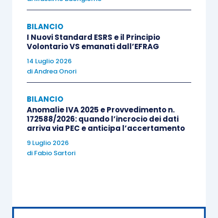
converso applicabile nei confronti delle società
controllate per le quali le autovetture loro
BILANCIO
assegnate dalla capogruppo costituiscono beni
I Nuovi Standard ESRS e il Principio
strumentali per l’esercizio dell’attività di
Volontario VS emanati dall’EFRAG
impresa), bensì secondo il generale
principio
14 Luglio 2026
di
Andrea Onori
dell’inerenza
.
BILANCIO
Per quanto riguarda, invece, la
detrazione
Anomalie IVA 2025 e Provvedimento n.
dell’Iva
, l’
articolo 19
-bis1,
D.P.R. 633/1972
,
172588/2026: quando l’incrocio dei dati
arriva via PEC e anticipa l’accertamento
prevede che:
9 Luglio 2026
di
Fabio Sartori
per i
veicoli non interamente utilizzati
per finalità imprenditoriali
, artistiche o
professionali, in deroga ai criteri ordinari,
non deve essere verificata in concreto la
quota di effettiva utilizzazione per tali