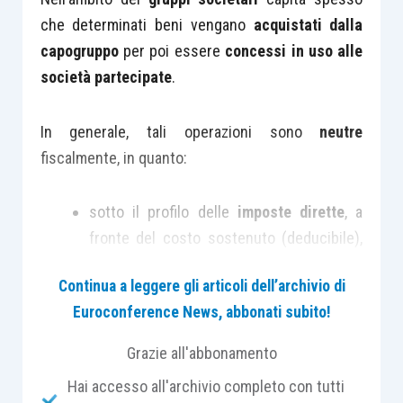
che determinati beni vengano
acquistati dalla
capogruppo
per poi essere
concessi in uso alle
società partecipate
.
In generale, tali operazioni sono
neutre
fiscalmente, in quanto:
sotto il profilo delle
imposte dirette
, a
fronte del costo sostenuto (deducibile),
la
capogruppo matura dei corrispettivi
Continua a leggere gli articoli dell’archivio di
legati alla messa a disposizione dei beni;
Euroconference News, abbonati subito!
per quanto riguarda l’Iva,
l’imposta
assolta all’atto dell’acquisto
risulta
Grazie all'abbonamento
afferente all’operazione
attiva
Hai accesso all'archivio completo con tutti
(imponibile o assimilata) di
concessione