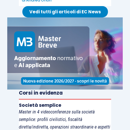
di
Andrea Onori
dell’imposta addebitata
.
Vedi tutti gli articoli di EC News
Nello stesso senso si è espressa
l’Amministrazione finanziaria con la
risposta ad
istanza di interpello n. 107/E/2023
.
Corsi in evidenza
Società semplice
Master in 4 videoconferenze sulla società
semplice: profili civilistici, fiscalità
diretta/indiretta, operazioni straordinarie e aspetti