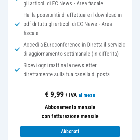
gli articoli di EC News - Area fiscale
in uso dei beni alle partecipate
,
Hai la possibilità di effettuare il download in
rendendo in tal modo l’operazione neutra.
pdf di tutti gli articoli di EC News - Area
La disamina fiscale dell’operazione potrebbe
fiscale
complicarsi quando oggetto di acquisto e
Accedi a Euroconference in Diretta il servizio
successiva concessione sono
autovetture
, che
di aggiornamento settimanale (in differita)
soffrono delle limitazioni fiscali,
di cui
Ricevi ogni mattina la newsletter
all’
articolo 164, Tuir
e all’
articolo 19-bis1, D.P.R.
direttamente sulla tua casella di posta
633/1972
.
€
9,99
+ IVA
al mese
Per quanto riguarda le
imposte sui redditi
,
l’
articolo 164, Tuir
, prevede una
deduzione
Abbonamento mensile
integrale o parziale delle spese relative
con fatturazione mensile
all’utilizzo dei mezzi di trasporto a motore
, a
Abbonati
seconda che gli stessi vengano utilizzati