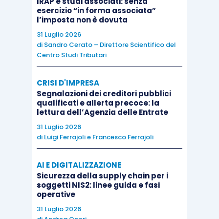
IRAP e studi associati: senza
In merito a quest’ultimo aspetto, la risoluzione n.
esercizio “in forma associata”
l’imposta non è dovuta
6/DPF/2008 ha sottolineato che non rileva, a tal
fine, il fatto che i beni e i servizi acquistati
31 Luglio 2026
di
Sandro Cerato – Direttore Scientifico del
formano o meno oggetto dell’attività propria
Centro Studi Tributari
dell’impresa, giacché
dall’ambito applicativo
della previsione di detraibilità forfettaria sono
CRISI D'IMPRESA
esclusi tout court tutti i casi di integrale
Segnalazioni dei creditori pubblici
qualificati e allerta precoce: la
utilizzazione nell’attività di impresa
.
lettura dell’Agenzia delle Entrate
31 Luglio 2026
In base a quanto precisato nella risoluzione sopra
di
Luigi Ferrajoli
e
Francesco Ferrajoli
citata, tenuto conto che il concetto di utilizzo ai
fini Iva va inteso come
impiego
AI E DIGITALIZZAZIONE
Sicurezza della supply chain per i
nell’effettuazione di operazioni imponibili
, in tal
soggetti NIS2: linee guida e fasi
caso
l’importo da assumere
a riferimento
per
operative
calcolare l’ammontare detraibile
è il 100%
31 Luglio 2026