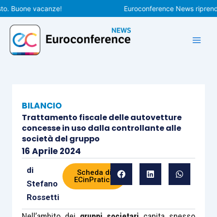
Vai
Buone vacanze!
Euroconference News riprenderà le
al
contenuto
BILANCIO
Trattamento fiscale delle autovetture
concesse in uso dalla controllante alle
società del gruppo
16 Aprile 2024
di
Scheda di
ECinPratica
Stefano
Rossetti
Nell’ambito dei
gruppi societari
capita spesso