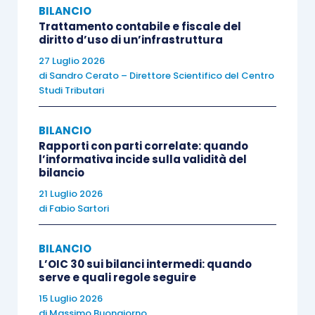
allo scopo di essere
messe a disposizione delle
BILANCIO
Trattamento contabile e fiscale del
società partecipate
.
diritto d’uso di un’infrastruttura
27 Luglio 2026
Alla luce di quanto sopra, dunque, le autovetture
di
Sandro Cerato – Direttore Scientifico del Centro
Studi Tributari
sono da inquadrare alla stregua di beni oggetto
dell’attività della capogruppo, con la conseguenza
BILANCIO
che i costi sostenuti devono soggiacere alle
Rapporti con parti correlate: quando
regole generali di determinazione del reddito
l’informativa incide sulla validità del
bilancio
d’impresa dettate dall’
articolo 109, Tuir
.
21 Luglio 2026
di
Fabio Sartori
In altri termini, trattandosi di costi sostenuti, ma
integralmente riaddebitati, per la messa a
BILANCIO
disposizione delle autovetture alle partecipate,
L’OIC 30 sui bilanci intermedi: quando
serve e quali regole seguire
essi
risultano deducibili senza le limitazioni
15 Luglio 2026
previste dall’
articolo 164, Tuir
(norma per
di
Massimo Buongiorno