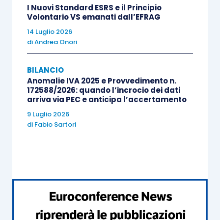
I Nuovi Standard ESRS e il Principio
costi accessori
;
Volontario VS emanati dall’EFRAG
i costi relativi alla produzione di
14 Luglio 2026
software per uso interno “non
di
Andrea Onori
giuridicamente tutelato”
sono iscritti
come immobilizzazione se tali costi danno
BILANCIO
Anomalie IVA 2025 e Provvedimento n.
luogo a programmi utilizzabili per un certo
172588/2026: quando l’incrocio dei dati
numero di anni all’interno dell’impresa; se
arriva via PEC e anticipa l’accertamento
la condizione richiesta non è soddisfatta
9 Luglio 2026
di
Fabio Sartori
allora i relativi costi vanno spesati a conto
economico;
i
costi per migliorie
e
spese
incrementative
su
beni di terzi
(in
locazione,
leasing
, comodato, …) sono
capitalizzabili ed iscrivibili tra le
immobilizzazioni immateriali
, soltanto