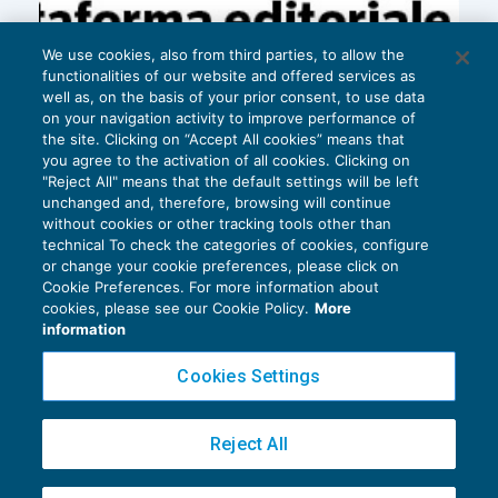
We use cookies, also from third parties, to allow the
functionalities of our website and offered services as
well as, on the basis of your prior consent, to use data
on your navigation activity to improve performance of
the site. Clicking on “Accept All cookies” means that
you agree to the activation of all cookies. Clicking on
"Reject All" means that the default settings will be left
unchanged and, therefore, browsing will continue
without cookies or other tracking tools other than
technical To check the categories of cookies, configure
or change your cookie preferences, please click on
Cookie Preferences. For more information about
Privacy Policy
cookies, please see our Cookie Policy.
More
Cookie Policy
information
Euroconference NEWS è una testata registrata al Tribunale di Milano Reg. n. 8556/2026
Cookies Settings
Direttore responsabile Sandro Cerato
Copyright 2016 ©
Gruppo Euroconference S.p.A.
v2.32.3
Reject All
Piazza Luigi Einaudi, 10N01 - 20124 Milano - info@ecnews.it
Capitale Sociale € 300.000,00 i.v. C.F. P.IVA Iscrizione Registro Imprese di Milano