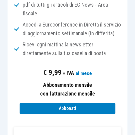
caratterizzate dalla mancanza di tangibilità
,
pdf di tutti gli articoli di EC News - Area
che
non esauriscono la loro utilità in un solo
fiscale
periodo
. La voce
B.I.7)
dell’attivo dello stato
Accedi a Euroconference in Diretta il servizio
patrimoniale è deputata ad accogliere le “
altre
”
di aggiornamento settimanale (in differita)
immobilizzazioni immateriali
, voce nella quale,
Ricevi ogni mattina la newsletter
secondo la definizione fornita dall’
OIC 24
,
direttamente sulla tua casella di posta
potranno essere iscritti
eventuali costi
capitalizzabili che, per la loro differente
€
9,99
natura, non trovano collocazione in altre voci
+ IVA
al mese
della categoria delle immobilizzazioni
Abbonamento mensile
immateriali
.
con fatturazione mensile
Abbonati
Si tratta quindi di una categoria di
natura
residuale
nella quale, a titolo esemplificativo,
possono essere ricompresi: