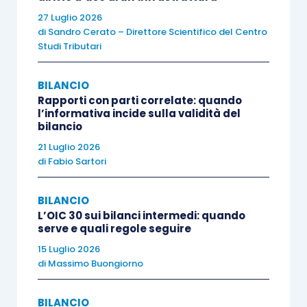
dell’immobilizzazione sia differito a condizioni
27 Luglio 2026
diverse rispetto a quelle normalmente praticate
di
Sandro Cerato – Direttore Scientifico del Centro
sul mercato
, per operazioni similari o equiparabili,
Studi Tributari
la rilevazione in bilancio dell’attività
corrisponde al valore del debito determinato
BILANCIO
Rapporti con parti correlate: quando
utilizzando il costo ammortizzato e gli altri
l’informativa incide sulla validità del
metodi previsti dal principio contabile OIC 19,
bilancio
più gli oneri accessori
.
21 Luglio 2026
di
Fabio Sartori
Per quanta riguarda le “altre immobilizzazioni
BILANCIO
immateriali”, l’OIC 24 specifica quanto segue:
L’OIC 30 sui bilanci intermedi: quando
serve e quali regole seguire
l’acquirente del
diritto di usufrutto
(o di
15 Luglio 2026
di
Massimo Buongiorno
altri diritti reali)
su azioni
può rilevare
il
costo sostenuto per il diritto di
BILANCIO
godimento dei titoli comprensivo dei