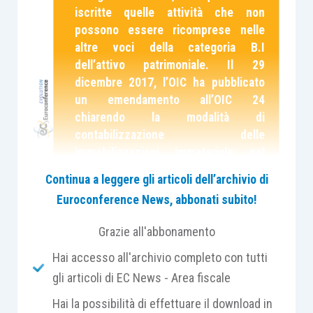
iscritte quelle attività che non
possono essere ricomprese nelle
altre voci della categoria B.I
dell’attivo patrimoniale. Il 29
dicembre 2017, l’OIC ha pubblicato
un emendamento all’OIC 24
chiarendo la modalità di
contabilizzazione delle
immobilizzazioni immateriale nel
caso in cui il pagamento sia differito.
Continua a leggere gli articoli dell’archivio di
Al fine di approfondire i diversi
Euroconference News, abbonati subito!
aspetti della materia, è stata
pubblicata in EVOLUTION nella
Grazie all'abbonamento
sezione “Bilancio e contabilità”, una
Hai accesso all'archivio completo con tutti
apposita Scheda di studio.
gli articoli di EC News - Area fiscale
Le
immobilizzazioni immateriali sono attività
Hai la possibilità di effettuare il download in