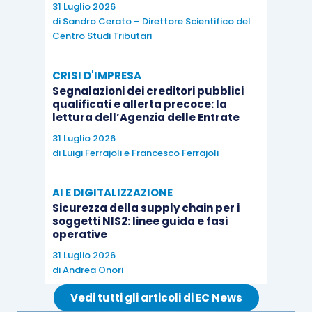
31 Luglio 2026
prima occupati.
di
Sandro Cerato – Direttore Scientifico del
Centro Studi Tributari
CRISI D'IMPRESA
Segnalazioni dei creditori pubblici
qualificati e allerta precoce: la
Nella
Scheda di studio
pubblicata su
lettura dell’Agenzia delle Entrate
EVOLUTION
sono approfonditi, tra gli altri, i
31 Luglio 2026
seguenti aspetti:
di
Luigi Ferrajoli
e
Francesco Ferrajoli
ammortamento;
AI E DIGITALIZZAZIONE
Sicurezza della supply chain per i
svalutazioni;
soggetti NIS2: linee guida e fasi
ripristino di valore;
operative
alienazione;
31 Luglio 2026
di
Andrea Onori
le informazioni in Nota integrativa
Vedi tutti gli articoli di EC News