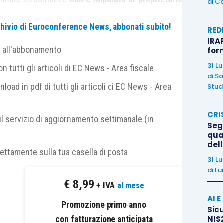
di
Ca
n’attività agricola su di esso
.
archivio di Euroconference News, abbonati subito!
RED
IRAP
4/2007
(c.d. Finanziaria per il 2008) ha
introdotto,
e all'abbonamento
for
 2-
bis
,
disciplinando
, da un punto di vista fiscale,
31 L
 tutti gli articoli di EC News - Area fiscale
contratto con il quale è prevista la
coltivazione di
di
Sa
nload in pdf di tutti gli articoli di EC News - Area
Studi
CRI
re
assimilata
a un contratto di
associazione,
in
il servizio di aggiornamento settimanale (in
Segn
ischio di impresa
e, soprattutto, il fine non è quello
qual
del
o dall’esercizio dell’attività.
rettamente sulla tua casella di posta
31 L
di
Lu
deve essere assimilata a un
contratto di opera
o di
€
8,99
+ IVA
al mese
 (il committente) consegna ad altro soggetto semi,
AI 
ciclo biologico
o una parte essenziale dello stesso,
Promozione primo anno
Sicu
NIS2
ne di tale fase, i vegetali verranno
con fatturazione anticipata
restituiti al