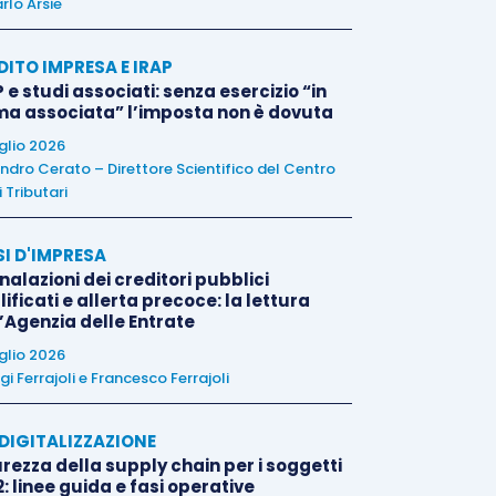
rlo Arsie
DITO IMPRESA E IRAP
 e studi associati: senza esercizio “in
ma associata” l’imposta non è dovuta
uglio 2026
ndro Cerato – Direttore Scientifico del Centro
 Tributari
SI D'IMPRESA
alazioni dei creditori pubblici
ificati e allerta precoce: la lettura
l’Agenzia delle Entrate
uglio 2026
igi Ferrajoli
e
Francesco Ferrajoli
E DIGITALIZZAZIONE
rezza della supply chain per i soggetti
: linee guida e fasi operative