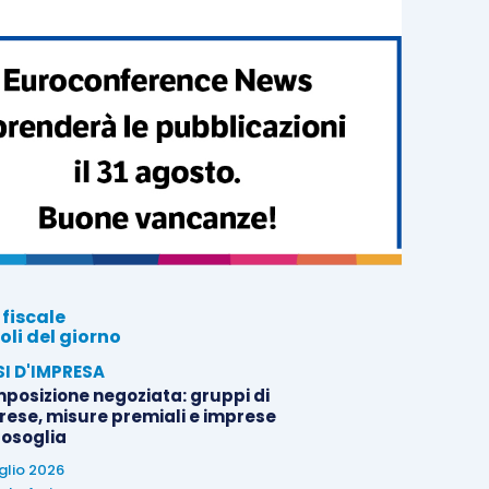
 fiscale
oli del giorno
SI D'IMPRESA
posizione negoziata: gruppi di
rese, misure premiali e imprese
tosoglia
uglio 2026