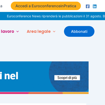
ta
Accedi a EuroconferenceinPratica
nference News riprenderà le pubblicazioni il 31 agosto. Buone vaca
 lavoro
Area legale
Abbonati