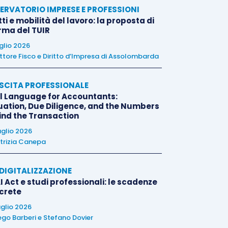
ERVATORIO IMPRESE E PROFESSIONI
tti e mobilità del lavoro: la proposta di
orma del TUIR
uglio 2026
ttore Fisco e Diritto d’Impresa di Assolombarda
SCITA PROFESSIONALE
l Language for Accountants:
uation, Due Diligence, and the Numbers
ind the Transaction
uglio 2026
trizia Canepa
E DIGITALIZZAZIONE
I Act e studi professionali: le scadenze
crete
uglio 2026
ego Barberi
e
Stefano Dovier