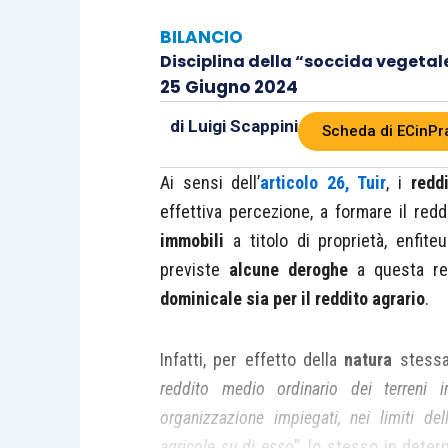
BILANCIO
Disciplina della “soccida vegetal
25 Giugno 2024
di
Luigi Scappini
Scheda di ECinPr
Ai sensi dell’
articolo 26, Tuir
, i
reddi
effettiva percezione, a formare il re
immobili
a titolo di proprietà, enfiteu
previste
alcune
deroghe
a questa re
dominicale sia per il reddito agrario
.
Infatti, per effetto della
natura
stess
reddito medio ordinario dei terreni i
organizzazione impiegati, nei limiti dell
agricole su di esso
”, lo stesso in dete