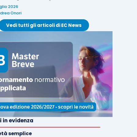
uglio 2026
drea Onori
Vedi tutti gli articoli di EC News
i in evidenza
età semplice