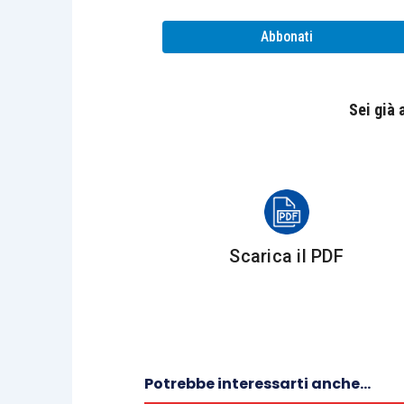
committente
che ne è sempre stato il le
Abbonati
Ai fini dell’esecuzione del ciclo biol
prestatore si potrà
avvalere
anche di
a
Sei già
ad esempio, un contratto di
comodato
c
Per quanto attiene agli
aspetti fisca
applicabile il comma 2-
bis,
dell’
artico
produttive di reddito agrario anche le attiv
Scarica il PDF
svolte nei limiti di cui all’articolo 32, comm
In alti termini, viene
riconosciuta
una
t
rappresenta una
prestazione di servizi
Potrebbe interessarti anche...
Sul punto, è intervenuta l’Agenzia delle