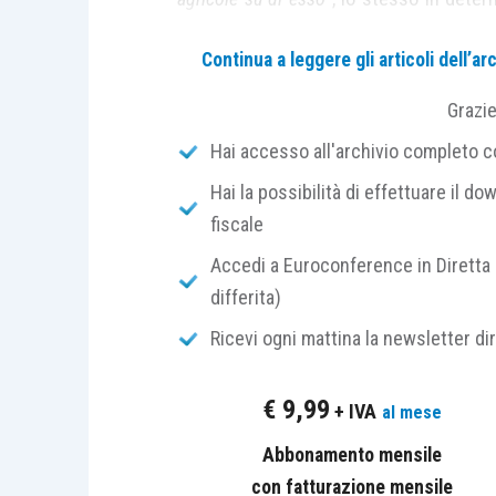
del fondo
, bensì a chi di fatto
esercita u
Continua a leggere gli articoli dell’
Inoltre, l’
articolo 1, comma 176, L. 24
Grazi
nell’alveo dell’
articolo 33, Tuir
, il
comma
Hai accesso all'archivio completo con
la c.d. “
soccida vegetale
”, ovverosia il 
Hai la possibilità di effettuare il dow
piante su commissione
.
fiscale
La “
soccida vegetale
”
non
deve esse
Accedi a Euroconference in Diretta 
quanto
non vi è una condivisione del r
differita)
di
dividere gli accrescimenti
che derivan
Ricevi ogni mattina la newsletter di
Al contrario, tale forma contrattuale 
€
9,99
+ IVA
al mese
appalto
in cui previsto che un soggetto
piante o talee, con il fine di
Abbonamento mensile
eseguire il 
utilizzando i propri terreni
con fatturazione mensile
. Al termi