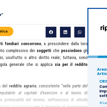
e”
atica
ti fondiari
concorrono
, a prescindere dalla loro
ddito complessivo dei
soggetti
che
possiedono
gli
si, usufrutto o altro diritto reale; tuttavia, sono
gola generale che si applica
sia per il reddito
Area
Artic
CRI
a del
reddito agrario
, consistente “
nella parte del
Com
imp
mputabile al capitale d’esercizio e al lavoro di
sot
a potenzialità del terreno, nell’esercizio di attività
31 L
rminate circostanze
non è imputato al proprietario