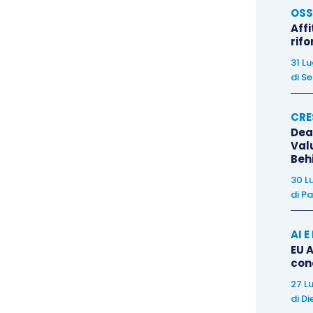
OSS
E/2008
,
in cui si afferma che “
in caso di coltivazione
Affi
rif
 presenza di servizi aventi particolari complessità, che
31 L
 non singole operazioni tecniche, realizzati utilizzando
di
Se
nza dell’azienda agricola da ricondursi, quindi, al
olare di detrazione dell’articolo 34-bis del DPR n. 633
CRE
Dea
Val
Beh
30 L
di
Pa
AI 
EU A
con
27 L
di
Di