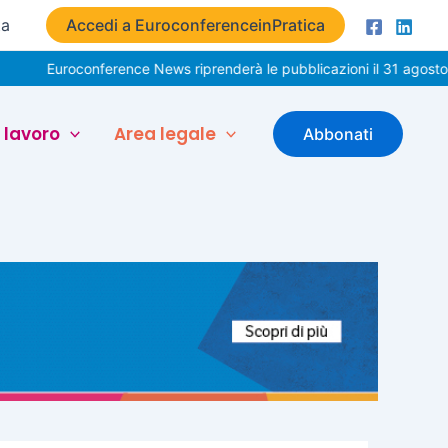
ta
Accedi a EuroconferenceinPratica
onference News riprenderà le pubblicazioni il 31 agosto. Buone vac
 lavoro
Area legale
Abbonati