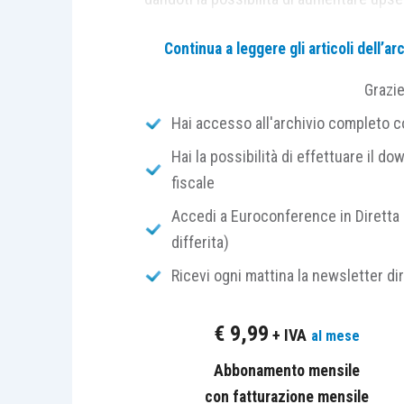
Continua a leggere gli articoli dell’
Ci sono poche semplici regole da tene
potenziale cliente su LinkedIn.
Grazi
Hai accesso all'archivio completo con
La reputazione è tutto
. Ricor
Hai la possibilità di effettuare il dow
professionalità quando mandi un
fiscale
tuo profilo. La prima cosa c
LinkedIn è capire se possiamo fid
Accedi a Euroconference in Diretta 
se dal tuo profilo non sembri 
differita)
partenza.
Ricevi ogni mattina la newsletter di
I contenuti fanno il lavoro pe
persona già ti conosce e si f
€
9,99
+ IVA
al mese
messaggio e inizi una conversazi
fare in modo che persone che an
Abbonamento mensile
questo modo saranno più propens
con fatturazione mensile