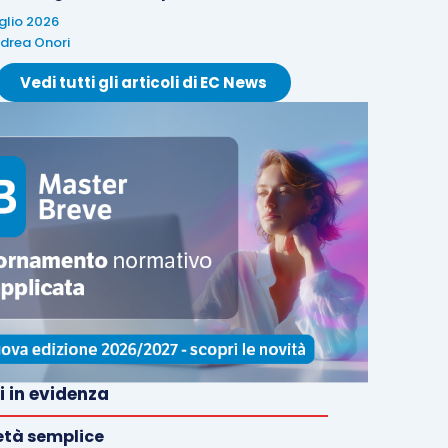
uglio 2026
drea Onori
Vedi tutti gli articoli di EC News
i in evidenza
età semplice