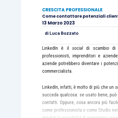
CRESCITA PROFESSIONALE
Come contattare potenziali client
13 Marzo 2023
di
Luca Bozzato
LinkedIn è il
social
di scambio di 
professionisti, imprenditori e aziende
aziende potrebbero diventare i potenzia
commercialista.
LinkedIn, infatti, è molto di più che un
s
succeda qualcosa: se usato bene, può aiu
contatti. Oppure, cosa ancora più faci
come professionista o come Studio nei co
dandoti la possibilità di aumentare upselli