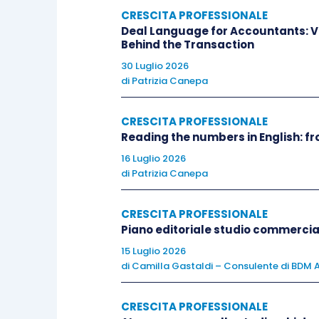
ritengono l’unico social serio in cui 
CRESCITA PROFESSIONALE
persone in Italia che non hanno Linked
Deal Language for Accountants: V
Behind the Transaction
contatti da fare su LinkedIn per stare a
30 Luglio 2026
di
Patrizia Canepa
Molti commercialisti, infatti, usano obiez
clienti su LinkedIn e non li ho trovati
”. Ma
CRESCITA PROFESSIONALE
digitalmente poco evoluti non vuol dir
Reading the numbers in English: f
possibilità,
oltre
ad avere dei clienti c
16 Luglio 2026
clienti invece più
smart
che troverai su 
di
Patrizia Canepa
CRESCITA PROFESSIONALE
Più le dimensioni delle aziende a cui ti
Piano editoriale studio commercia
non curi a sufficienza LinkedIn. 
15 Luglio 2026
generazionale, i figli dell’imprendit
di
Camilla Gastaldi – Consulente di BDM A
internazionali con cui espandere il
busi
CRESCITA PROFESSIONALE