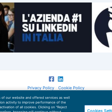
Privacy Policy
Cookie Policy
es of our website and offered services as well
Euroconference NEWS è una testata registrata al Tribunale di Milano Reg. n. 8556/2026
tion activity to improve performance of the
Direttore responsabile Sandro Cerato
ctivation of all cookies. Clicking on "Reject
Cookies Sett
Copyright 2016 ©
Gruppo Euroconference S.p.A.
v2.32.4
herefore, browsing will continue without