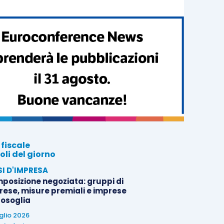
 fiscale
oli del giorno
SI D'IMPRESA
posizione negoziata: gruppi di
rese, misure premiali e imprese
tosoglia
uglio 2026