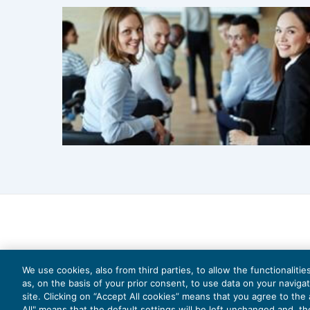
We use cookies, also from third parties, to allow the functionaliti
as, on the basis of your prior consent, to use data on your naviga
site. Clicking on “Accept All cookies” means that you agree to the a
All" means that the default settings will be left unchanged and, t