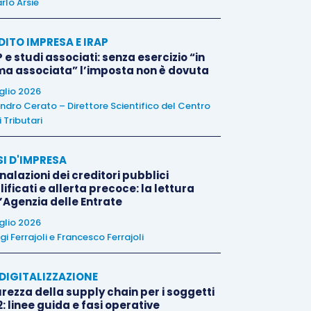
rlo Arsie
DITO IMPRESA E IRAP
 e studi associati: senza esercizio “in
ma associata” l’imposta non è dovuta
uglio 2026
ndro Cerato – Direttore Scientifico del Centro
 Tributari
SI D'IMPRESA
alazioni dei creditori pubblici
ificati e allerta precoce: la lettura
l’Agenzia delle Entrate
uglio 2026
igi Ferrajoli
e
Francesco Ferrajoli
E DIGITALIZZAZIONE
rezza della supply chain per i soggetti
: linee guida e fasi operative