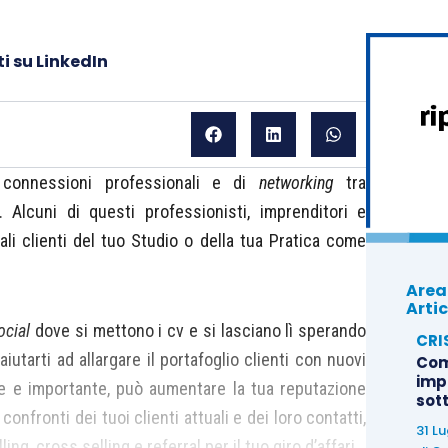
i su LinkedIn
connessioni professionali e di
networking
tra
. Alcuni di questi professionisti, imprenditori e
li clienti del tuo Studio o della tua Pratica come
Area
Artic
ocial
dove si mettono i cv e si lasciano lì sperando
CRI
tarti ad allargare il portafoglio clienti con nuovi
Com
imp
le e importante, può aumentare la tua reputazione
sot
nfronti dei tuoi clienti attuali e dei loro contatti,
31 L
ng, cross selling e referral per il tuo giro d’affari.