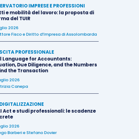
ERVATORIO IMPRESE E PROFESSIONI
tti e mobilità del lavoro: la proposta di
orma del TUIR
uglio 2026
ttore Fisco e Diritto d’Impresa di Assolombarda
SCITA PROFESSIONALE
l Language for Accountants:
uation, Due Diligence, and the Numbers
ind the Transaction
uglio 2026
trizia Canepa
E DIGITALIZZAZIONE
I Act e studi professionali: le scadenze
crete
uglio 2026
ego Barberi
e
Stefano Dovier