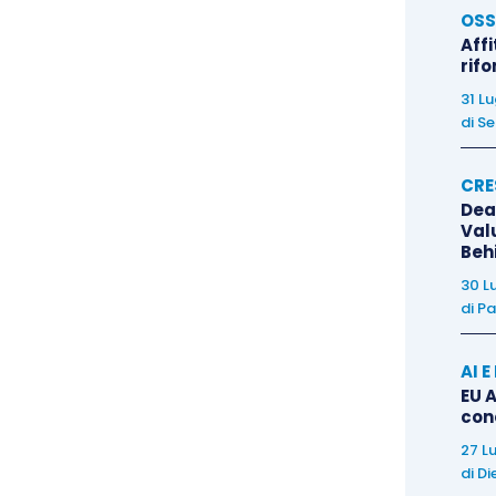
OSS
personali
. Siamo su LinkedIn per connettersi con
Affi
un
funnel
. Fai meno contatti ma in modo più genuino,
rif
e, un’esigenza specifica, un contenuto letto, una
31 L
il messaggio e chiediti: “si capisce che sono io, e
di
Se
“no”, prova con un approccio più umano.
CRE
Dea
Val
Beh
30 L
di
Pa
AI 
EU A
con
27 L
di
Di