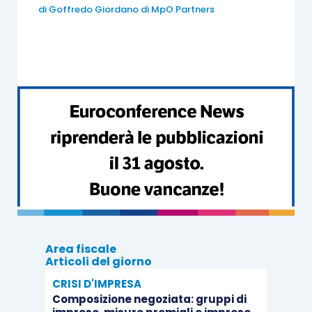
di
Goffredo Giordano di MpO Partners
singoli professionisti associati, si ritiene
che resti irrilevante, ai fini dell’IVA, anche
la corresponsione dell’indennità di
recesso, pertanto, l’indennità in oggetto è
esclusa dal campo di applicazione IVA e
non determina, per il professionista che
recede, alcun tipo di obbligo (fatturazione,
registrazione, etc.).
La medesima
risoluzione AdE
142/E/2008
, per altro, si è espressa in
materia di
indennità di recesso
corrisposta al socio receduto non
Area fiscale
Articoli del giorno
titolare di autonoma partita Iva
,
affermando che
all’associato viene
CRISI D'IMPRESA
Composizione negoziata: gruppi di
corrisposta, tra l’altro, fatte salve diverse