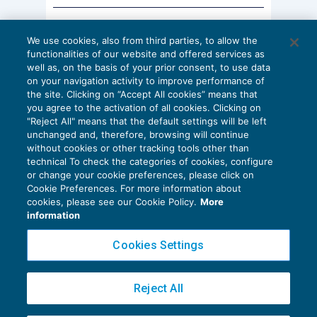
di 5 anni
, il professionista uscente può
beneficiare della
tassazione separata
.
AI E DIGITALIZZAZIONE
We use cookies, also from third parties, to allow the
EU AI Act e studi professionali: le
functionalities of our website and offered services as
scadenze concrete
Restano tuttavia delle possibili perplessità sulla
well as, on the basis of your prior consent, to use data
on your navigation activity to improve performance of
27 Luglio 2026
qualificazione dei redditi
derivanti dall’indennità
the site. Clicking on “Accept All cookies” means that
di
Diego Barberi
e
Stefano Dovier
di recesso, poiché non essendo contemplata
you agree to the activation of all cookies. Clicking on
"Reject All" means that the default settings will be left
nell’
articolo 6 Tuir
la categoria dei redditi di
unchanged and, therefore, browsing will continue
without cookies or other tracking tools other than
partecipazione, si dovrebbe ritenere che
technical To check the categories of cookies, configure
l’
indennità di recesso
mantenga la natura di
or change your cookie preferences, please click on
Cookie Preferences. For more information about
reddito di lavoro autonomo.
In relazione a questi
Privacy Policy
cookies, please see our Cookie Policy.
More
Cookie Policy
ultimi temi, dunque, sarebbe opportuno un
information
chiarimento da parte dell’amministrazione
Euroconference NEWS è una testata registrata al Tribunale di Milano Reg. n. 8556/2026
Cookies Settings
finanziaria.
Direttore responsabile Sandro Cerato
Copyright 2016 ©
Gruppo Euroconference S.p.A.
v2.32.4
Reject All
La parte seconda (i criteri di valutazione della
Piazza Luigi Einaudi, 10N01 - 20124 Milano - info@ecnews.it
Capitale Sociale € 300.000,00 i.v. C.F. P.IVA Iscrizione Registro Imprese di Milano
quota) verrà pubblicata la settimana prossima.