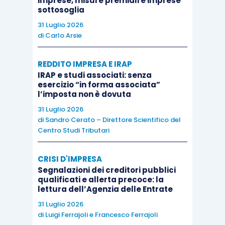
imprese, misure premiali e imprese
pattuizioni tra i soci, una quota
sottosoglia
corrispondente al conferimento inizialmente
31 Luglio 2026
di
Carlo Arsie
effettuato ed una quota aggiuntiva idonea a
tener conto dell’apporto dato dal socio
REDDITO IMPRESA E IRAP
recedente all’acquisizione della clientela.
IRAP e studi associati: senza
Circolare AdE 8/E/2009
(par. 1.3)
: in
esercizio “in forma associata”
l’imposta non è dovuta
assenza di corrispettivo per la ‘cessione
di clientela’, né al momento dell’adesione
31 Luglio 2026
di
Sandro Cerato – Direttore Scientifico del
all’associazione né al momento
Centro Studi Tributari
dell’eventuale recesso da parte del
singolo professionista, non emerge
CRISI D'IMPRESA
alcuna materia imponibile da
Segnalazioni dei creditori pubblici
qualificati e allerta precoce: la
assoggettare a tassazione, ex
54, c. 1-
lettura dell’Agenzia delle Entrate
quater, TUIR
.
31 Luglio 2026
Risoluzione AdE 177/E/2009
: la mancata
di
Luigi Ferrajoli
e
Francesco Ferrajoli