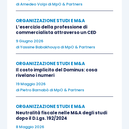
di
Amedeo Volpi di MpO & Partners
Sul piano fiscale, il quadro che oggi emerge sulla
base della normativa tributaria, nonché delle
ORGANIZZAZIONE STUDI E M&A
L’esercizio della professione di
risoluzioni e circolari della AE, è il seguente:
commercialista attraverso un CED
9 Giugno 2026
risoluzione AdE 142/E/2008
(indennità di
di
Yassine Babakhouya di MpO & Partners
recesso corrisposta al socio receduto
non titolare di autonoma partita Iva)
:
ORGANIZZAZIONE STUDI E M&A
Il costo implicito del Dominus: cosa
l’indennità di recesso in capo
rivelano i numeri
all’associato uscente deve essere
19 Maggio 2026
assoggettata a
tassazione separata
(
17,
di
Pietro Barnabò di MpO & Partners
c. 1, lettera l, TUIR
) se il periodo di tempo
intercorso tra la costituzione della
ORGANIZZAZIONE STUDI E M&A
società e la comunicazione del recesso è
Neutralità fiscale nelle M&A degli studi
dopo il D.Lgs. 192/2024
superiore a cinque anni. Essendo
8 Maggio 2026
irrilevante ai fini IVA l’attività svolta dai