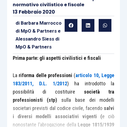
normativo civilistico e fiscale
13 Febbraio 2020
di
Barbara Marrocco
di MpO & Partners
e
Alessandro Siess di
MpO & Partners
Prima parte: gli aspetti civilistici e fiscali
La
riforma delle professioni
(
articolo 10, Legge
183/2011, D.L. 1/2012
) ha introdotto la
possibilità di costituire
società tra
professionisti (stp)
sulla base dei modelli
societari previsti dal codice civile, facendo
salvi
i diversi modelli associativi vigenti (
e ciò
nonostante l’abrogazione della
Legge 1815/1939