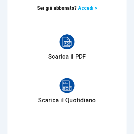
Sei già abbonato?
Accedi >
dalla percezione effettiva, in forma di
reddito di
partecipazione
(
articolo 5, Tuir
)
. Le modalità di
ripartizione degli utili conseguiti dallo studio
associato vengono stabilite nel relativo statuto.
Data questa premessa, esaminiamo ora quali
Scarica il PDF
siano le implicazioni di carattere civilistico e
fiscale nell’ipotesi di
recesso del socio di
un’associazione professionale.
Sul piano civilistico, l’
articolo 2285 cod. civ.
Scarica il Quotidiano
stabilisce che nelle società semplici,
il socio può
recedere dalla società
nei casi previsti nel
contratto sociale ovvero quando sussiste una
giusta causa; in tale ipotesi, come anche in ogni