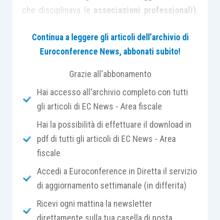
che disciplinava le
associazioni professionali)
.
Rispetto alla normativa civilistica di riferimento
Continua a leggere gli articoli dell’archivio di
per le stp, coincidente con quella propria della
Euroconference News, abbonati subito!
tipologia di società prescelta dai soci, più
controverso appare il
quadro normativo dello
Grazie all'abbonamento
studio associato
, soprattutto con riferimento
Hai accesso all'archivio completo con tutti
alle ipotesi che possono modificare
gli articoli di EC News - Area fiscale
l’organizzazione dell’associazione. Si pensi, ad
esempio, allo
scioglimento del rapporto sociale
Hai la possibilità di effettuare il download in
a seguito di morte, recesso o esclusione del
pdf di tutti gli articoli di EC News - Area
singolo socio
.
fiscale
Accedi a Euroconference in Diretta il servizio
Sul piano civilistico le associazioni professionali
di aggiornamento settimanale (in differita)
sono state considerate da dottrina e
Ricevi ogni mattina la newsletter
giurisprudenza, pur con qualche variante
direttamente sulla tua casella di posta