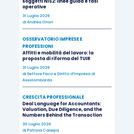
soggetti NIS2: linee guida e fasi
esclude dalla tassazione fra i redditi
operative
diversi le plusvalenze derivanti dalla
31 Luglio 2026
di
Andrea Onori
cessione di partecipazioni in associazioni
professionali.
OSSERVATORIO IMPRESE E
PROFESSIONI
Dall’applicazione del combinato disposto della
Affitti e mobilità del lavoro: la
normativa, prassi e giurisprudenza sopra
proposta di riforma del TUIR
elencata, pare si possa far derivare che il
reddito
31 Luglio 2026
di
Settore Fisco e Diritto d’Impresa di
imponibile relativo all’indennità di recesso
è
Assolombarda
costituito dalla differenza tra la
somma percepita
a titolo di liquidazione della quota e il prezzo
CRESCITA PROFESSIONALE
pagato per l’acquisto della stessa o quanto
Deal Language for Accountants:
Valuation, Due Diligence, and the
inizialmente conferito dal professionista
.
Numbers Behind the Transaction
Qualora lo studio associato, alla data della
30 Luglio 2026
comunicazione del recesso, sia
costituito da più
di
Patrizia Canepa