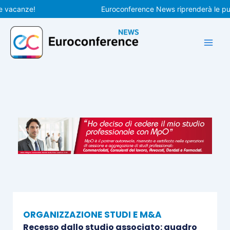
Vai
canze!
Euroconference News riprenderà le pubblica
al
contenuto
ORGANIZZAZIONE STUDI E M&A
Recesso dallo studio associato: quadro