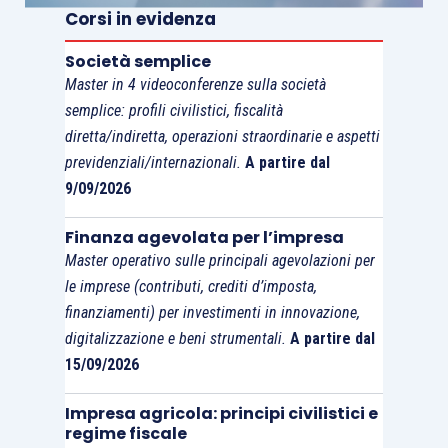
Corsi in evidenza
attribuite o nei beni assegnati ai soci o
agli eredi, di cui all’
articolo 17, comma 1,
Società semplice
lettera l)
, si applicano, in quanto
Master in 4 videoconferenze sulla società
compatibili, le disposizioni dell’
articolo
semplice: profili civilistici, fiscalità
47, comma 7
, indipendentemente
diretta/indiretta, operazioni straordinarie e aspetti
dall’applicabilità della tassazione
previdenziali/internazionali.
A partire dal
9/09/2026
separata’.
articolo 47, comma 7, Tuir
(Utili da
Finanza agevolata per l’impresa
partecipazione)
: ‘Le somme o il valore
Master operativo sulle principali agevolazioni per
normale dei beni ricevuti dai soci in caso
le imprese (contributi, crediti d’imposta,
di recesso … costituiscono utile per la
finanziamenti) per investimenti in innovazione,
parte che eccede il prezzo pagato per
digitalizzazione e beni strumentali.
A partire dal
15/09/2026
l’acquisto o la sottoscrizione delle azioni
o quote annullate’
Impresa agricola: principi civilistici e
articolo 6 Tuir
(Classificazione dei
regime fiscale