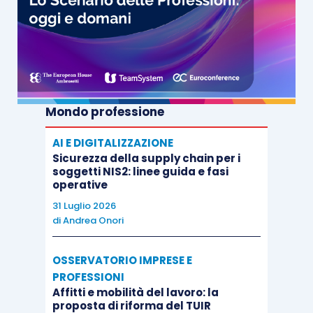
Mondo professione
AI E DIGITALIZZAZIONE
Sicurezza della supply chain per i
soggetti NIS2: linee guida e fasi
operative
31 Luglio 2026
di
Andrea Onori
OSSERVATORIO IMPRESE E
PROFESSIONI
Affitti e mobilità del lavoro: la
proposta di riforma del TUIR