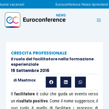
Vai
e vacanze!
Euroconference News riprenderà le pub
al
contenuto
CRESCITA PROFESSIONALE
Il ruolo del facilitatore nella formazione
esperienziale
19 Settembre 2016
di
Maatmox
Il
facilitatore
è colui che guida un evento verso
un
risultato positivo
. Come il nome suggerisce, il
suo ruolo è quello di facilitare i processi di