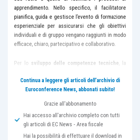
apprendimento. Nello specifico, il facilitatore
pianifica, guida e gestisce l’evento di formazione
esperienziale per assicurarsi che gli obiettivi
individuali e di gruppo vengano raggiunti in modo
efficace, chiaro, partecipativo e collaborativo.
Per lo
sviluppo delle competenze tecniche
, la
formazione tradizionale utilizza prevalentemente
Continua a leggere gli articoli dell’archivio di
esperti in una specifica materia che trasmettono
Euroconference News, abbonati subito!
conoscenze e informazioni agli allievi attraverso
lezioni “frontali”. Per il
potenziamento delle
Grazie all'abbonamento
competenze trasversali o
soft skills
– per
Hai accesso all'archivio completo con tutti
intenderci quelle legate alle qualità personali e
gli articoli di EC News - Area fiscale
relazionali come la
leadership
e il
problem solving
–
l’
apprendimento esperienziale è quello più
Hai la possibilità di effettuare il download in