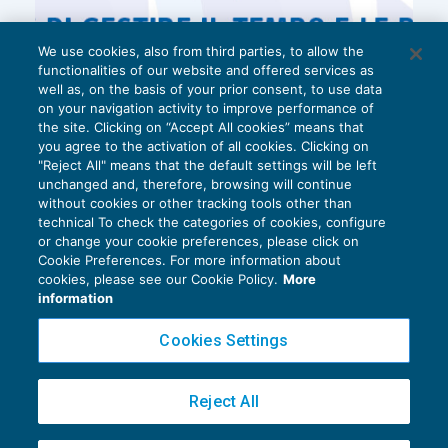
We use cookies, also from third parties, to allow the
functionalities of our website and offered services as
well as, on the basis of your prior consent, to use data
on your navigation activity to improve performance of
the site. Clicking on “Accept All cookies” means that
you agree to the activation of all cookies. Clicking on
"Reject All" means that the default settings will be left
unchanged and, therefore, browsing will continue
without cookies or other tracking tools other than
technical To check the categories of cookies, configure
or change your cookie preferences, please click on
Cookie Preferences. For more information about
Privacy Policy
cookies, please see our Cookie Policy.
More
Cookie Policy
information
Euroconference NEWS è una testata registrata al Tribunale di Milano Reg. n. 8556/2026
Cookies Settings
Direttore responsabile Sandro Cerato
Copyright 2016 ©
Gruppo Euroconference S.p.A.
v2.32.4
Reject All
Piazza Luigi Einaudi, 10N01 - 20124 Milano - info@ecnews.it
Capitale Sociale € 300.000,00 i.v. C.F. P.IVA Iscrizione Registro Imprese di Milano