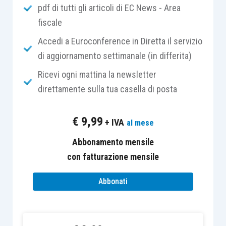
utilizzato
. Infatti, vengono sfruttati quali volani
pdf di tutti gli articoli di EC News - Area
l’interesse, le capacità e le motivazioni
fiscale
intrinseche delle persone per sviluppare nuove
Accedi a Euroconference in Diretta il servizio
conoscenze e abilità in un approccio più
di aggiornamento settimanale (in differita)
interattivo. Questa modalità di apprendimento
Ricevi ogni mattina la newsletter
necessita di un facilitatore esperto
che crei uno
direttamente sulla tua casella di posta
spazio sicuro e ospitale all’interno del quale ogni
singolo partecipante possa riflettere e dare
€
9,99
+ IVA
al mese
significato alla propria esperienza.
Abbonamento mensile
Vivendo eventi che non appartengono alla
con fatturazione mensile
quotidianità personale e professionale, alcuni
Abbonati
ostacoli come il contesto e gli schemi mentali
personali vengono rimossi, creando le condizioni
necessarie affinché i partecipanti siano liberi di