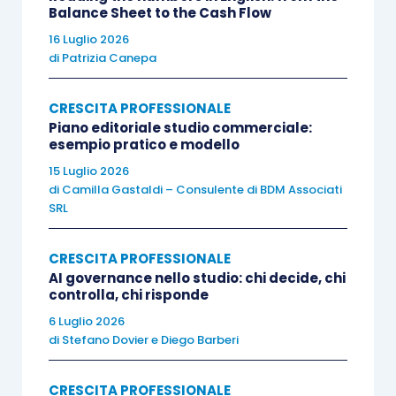
partecipanti ad analizzare i propri punti di forza
Balance Sheet to the Cash Flow
e di debolezza
, concentrandosi sul
16 Luglio 2026
di
Patrizia Canepa
potenziamento delle competenze stabilite.
Inoltre, a livello di gruppo, facilita una maggiore
CRESCITA PROFESSIONALE
comprensione e un migliore utilizzo delle abilità
Piano editoriale studio commerciale:
personali, relazionali e comunicative
esempio pratico e modello
fondamentali sia nel contesto personale sia in
15 Luglio 2026
quello professionale.
di
Camilla Gastaldi – Consulente di BDM Associati
SRL
CRESCITA PROFESSIONALE
AI governance nello studio: chi decide, chi
controlla, chi risponde
6 Luglio 2026
di
Stefano Dovier
e
Diego Barberi
CRESCITA PROFESSIONALE