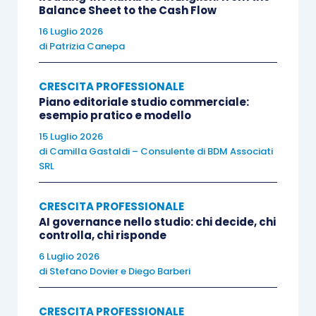
Balance Sheet to the Cash Flow
La formazione esperienziale ha come obiettivo
16 Luglio 2026
quello di sviluppare la categoria di competenze
di
Patrizia Canepa
trasversali personali, insieme alle altre tre
macrocategorie di competenze trasversali
CRESCITA PROFESSIONALE
(organizzative, relazionali e cognitive). Attraverso
Piano editoriale studio commerciale:
esempio pratico e modello
attività che richiamano possibili situazioni
15 Luglio 2026
lavorative, i partecipanti sono attivamente
di
Camilla Gastaldi – Consulente di BDM Associati
coinvolti e sperimentano “giocosamente” le
SRL
proprie reazioni emotive. Il facilitatore ha poi il
compito di aiutarli a riflettere sull’esperienza
CRESCITA PROFESSIONALE
vissuta, aumentando la consapevolezza
AI governance nello studio: chi decide, chi
controlla, chi risponde
personale di ognuno.
6 Luglio 2026
di
Stefano Dovier
e
Diego Barberi
Il
canyoning
, per esempio, è una delle attività più
indicate per lo sviluppo delle competenze
CRESCITA PROFESSIONALE