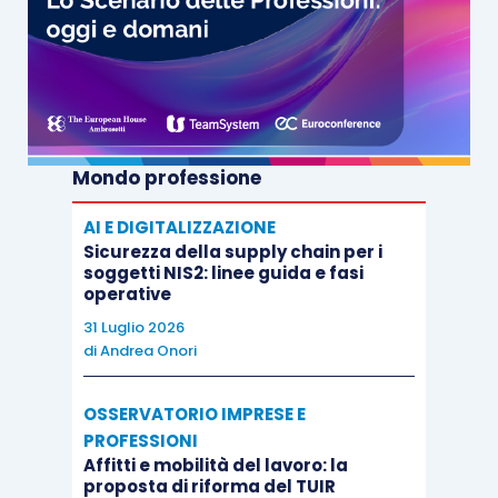
Mondo professione
AI E DIGITALIZZAZIONE
Sicurezza della supply chain per i
soggetti NIS2: linee guida e fasi
operative
31 Luglio 2026
di
Andrea Onori
OSSERVATORIO IMPRESE E
PROFESSIONI
Affitti e mobilità del lavoro: la
proposta di riforma del TUIR