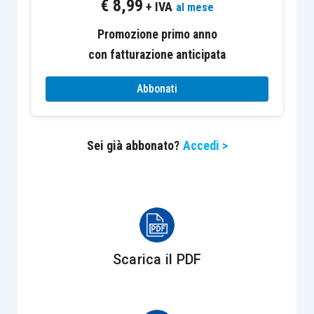
€
8,99
+ IVA
fondamentale importanza riuscire a influire e
al mese
controllare, nei limiti del possibile, i suoi effetti.
Promozione primo anno
Ad esempio, uno studio riportato su
Forbes
,
con fatturazione anticipata
dimostra che le situazioni lavorative e personali
stressanti tendono a diminuire l’energia e la
Abbonati
motivazione. Quando le emozioni prendono il
sopravvento diventa difficile essere razionali e
Sei già abbonato?
Accedi >
lavorare in modo ottimale.
A questo proposito,
le competenze trasversali
personali includono quelle abilità necessarie
per gestire sé stessi e le proprie emozioni
(intelligenza emotiva), e l’impegno verso il proprio
Scarica il PDF
lavoro. L’intelligenza emotiva è la capacità di
riconoscere e regolare i propri stati emotivi. Tali