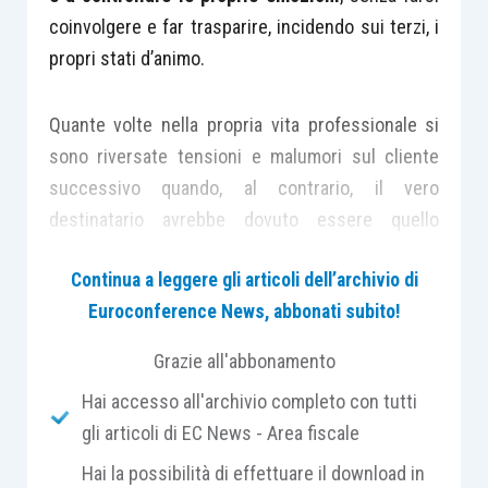
coinvolgere e far trasparire, incidendo sui terzi, i
propri stati d’animo.
Quante volte nella propria vita professionale si
sono riversate tensioni e malumori sul cliente
successivo quando, al contrario, il vero
destinatario avrebbe dovuto essere quello
precedente che ci ha irritato o indisposto?
Continua a leggere gli articoli dell’archivio di
Euroconference News, abbonati subito!
Professionalmente, come molto probabilmente
anche nella vita privata, si dovrebbe cercare di
Grazie all'abbonamento
lavorare per
compartimenti stagni
, creando una
Hai accesso all'archivio completo con tutti
sorta di camera asettica in cui raffrontarsi con la
gli articoli di EC News - Area fiscale
singola persona, senza portarsi dietro gli
Hai la possibilità di effettuare il download in
strascichi di precedenti incontri lavorativi.