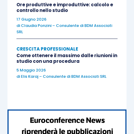
trasversali personali, infatti, aiuta a superare le
Ore produttive e improduttive: calcolo e
controllo nello studio
condizioni di disagio o
stress
valorizzando
17 Giugno 2026
l’importanza del proprio autocontrollo. Questa
di
Claudia Ponzini – Consulente di BDM Associati
metafora dell’orientamento all’obiettivo,
SRL
fondamentale in ambito lavorativo, aumenta la
capacità di impegnarsi con energia, nonostante il
CRESCITA PROFESSIONALE
raggiungimento dei propri obiettivi possa
Come ottenere il massimo dalle riunioni in
studio con una procedura
sembrare difficoltoso.
5 Maggio 2026
di
Elis Karaj – Consulente di BDM Associati SRL
Gestire le proprie emozioni e saper attingere alle
proprie risorse interiori è fondamentale in
situazioni stressanti, per esempio quando i
risultati tardano ad arrivare o quando si vivono
dei conflitti. La formazione esperienziale può
quindi essere considerata una palestra dove i