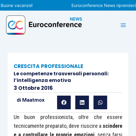
Vai
ne vacanze!
Euroconference News riprenderà le pu
al
contenuto
CRESCITA PROFESSIONALE
Le competenze trasversali personali:
l’intelligenza emotiva
3 Ottobre 2016
di
Maatmox
Un buon professionista, oltre che essere
tecnicamente preparato, deve riuscire a
scindere
e a controllare le proprie emozioni
, senza farsi