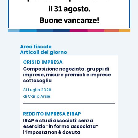
partecipanti imparano a rimanere stabili e
centrati a dispetto delle difficoltà.
Area fiscale
Articoli del giorno
CRISI D'IMPRESA
Composizione negoziata: gruppi di
imprese, misure premiali e imprese
sottosoglia
31 Luglio 2026
di
Carlo Arsie
REDDITO IMPRESA E IRAP
IRAP e studi associati: senza
esercizio “in forma associata”
l’imposta non è dovuta