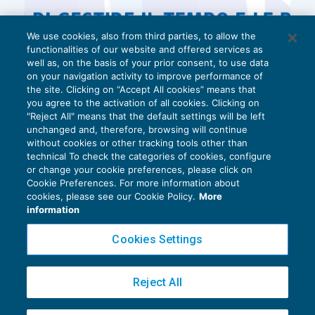
We use cookies, also from third parties, to allow the
functionalities of our website and offered services as
well as, on the basis of your prior consent, to use data
on your navigation activity to improve performance of
the site. Clicking on “Accept All cookies” means that
you agree to the activation of all cookies. Clicking on
"Reject All" means that the default settings will be left
unchanged and, therefore, browsing will continue
without cookies or other tracking tools other than
technical To check the categories of cookies, configure
or change your cookie preferences, please click on
Cookie Preferences. For more information about
Privacy Policy
cookies, please see our Cookie Policy.
More
Cookie Policy
information
Euroconference NEWS è una testata registrata al Tribunale di Milano Reg. n. 8556/2026
Cookies Settings
Direttore responsabile Sandro Cerato
Copyright 2016 ©
Gruppo Euroconference S.p.A.
v2.32.4
Reject All
Piazza Luigi Einaudi, 10N01 - 20124 Milano - info@ecnews.it
Capitale Sociale € 300.000,00 i.v. C.F. P.IVA Iscrizione Registro Imprese di Milano