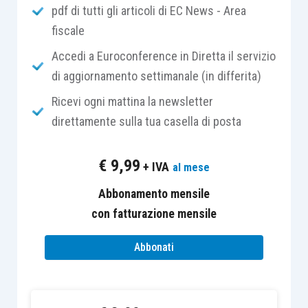
pdf di tutti gli articoli di EC News - Area
fiscale
A dirsi è facile, ma a mettersi in pratica no.
Accedi a Euroconference in Diretta il servizio
Del resto le emozioni sono parte integrante
di aggiornamento settimanale (in differita)
dell’essere umano e ne influenzano azioni e
Ricevi ogni mattina la newsletter
reazioni. L’assenza di emozione comporterebbe
direttamente sulla tua casella di posta
un’assenza anche di passione e coinvolgimento,
inteso in senso positivo, nella propria vita
€
9,99
+ IVA
al mese
lavorativa, tuttavia, esse devono essere
controllate per trasformarsi in energia positiva.
Abbonamento mensile
con fatturazione mensile
In un contesto professionale,
lo stato emotivo è
Abbonati
molto importante
poiché induce cambiamenti
fisici e mentali che influenzano la
performance
professionale, con la conseguenza che risulta di