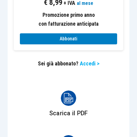
€
8,99
addirittura portare svantaggi se non è
+ IVA
al mese
accompagnata da una appropriata attività fisica.
Promozione primo anno
Anche se dovessimo sbadatamente scegliere
con fatturazione anticipata
una dieta inadatta, il nostro fisico resterebbe
privo di quegli elementi di nutrimento di cui ha
Abbonati
bisogno e anziché migliorare si impoverirebbe.
Pensate a cosa accadrebbe se dovessimo
Sei già abbonato?
Accedi >
tagliare in studio, per errore, dei costi strategici.
Occorre abbinare ad un corretto regime
alimentare un programma di ginnastica,
progressivo, da praticare con grandissima
assiduità. Conosciamo già tutte le scuse
Scarica il PDF
possibili per evitare l’allenamento: urgenze
lavorative, meteo sfavorevole, stanchezza,
commissioni personali da svolgere. Ricomincio