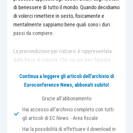
di benessere di tutto il mondo. Quando decidiamo
di volerci rimettere in sesto, fisicamente e
mentalmente sappiamo bene quali sono i duri
passi da compiere.
La precondizione per rialzarsi è rappresentata
dalla forza di volontà. Che sia per ben figurare
con il moroso o la morosa nuova o perché un
Continua a leggere gli articoli dell’archivio di
evento traumatico ci fa capire che è arrivato il
Euroconference News, abbonati subito!
momento di cambiare vita, la base di tutto è
dentro di noi.
Solo al nostro interno può scattare
Grazie all'abbonamento
la molla e c’è la forza per affrontare il
Hai accesso all'archivio completo con tutti
cambiamento
, con tutto ciò che comporta. E’
gli articoli di EC News - Area fiscale
come il quadro, che quando deve cadere dal
chiodo, cade.
Hai la possibilità di effettuare il download in