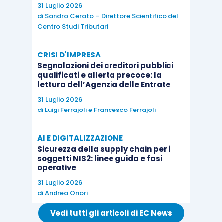
31 Luglio 2026
valgono per le persone dentro ai nostri studi
di
Sandro Cerato – Direttore Scientifico del
professionali. Prima di tutto,
se vogliamo che la
Centro Studi Tributari
riorganizzazione dello studio abbia successo,
dobbiamo volerla noi per primi interiormente,
CRISI D'IMPRESA
Segnalazioni dei creditori pubblici
incondizionatamente e al di sopra di ogni altra
qualificati e allerta precoce: la
cosa al mondo
. Siamo dentro una guerra epocale,
lettura dell’Agenzia delle Entrate
e in guerra non si fanno prigionieri. Se abbiamo
31 Luglio 2026
deciso di dimagrire, non possiamo fare eccezioni.
di
Luigi Ferrajoli
e
Francesco Ferrajoli
Anche il vecchio impiegato cinquantacinquenne
AI E DIGITALIZZAZIONE
al quale vogliamo tanto bene e siamo
Sicurezza della supply chain per i
riconoscenti, se non riesce a giustificare
soggetti NIS2: linee guida e fasi
economicamente la sua presenza in studio
operative
neanche dopo i nostri sforzi di convertirlo, va
31 Luglio 2026
di
Andrea Onori
eliminato senza pietà come le patatine fritte dal
menù. Anche se sappiamo di aver messo una
Vedi tutti gli articoli di EC News