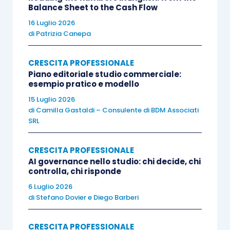
ginnastica potrebbe richiedere molto più tempo a
Balance Sheet to the Cash Flow
gonfiarci i bicipiti e a scolpirci gli addominali
16 Luglio 2026
di
Patrizia Canepa
eliminando il maniglione antipanico dell’amore.
Per analogia, nello studio servono strumenti
CRESCITA PROFESSIONALE
tecnologici adeguati.
Piano editoriale studio commerciale:
esempio pratico e modello
15 Luglio 2026
di
Camilla Gastaldi – Consulente di BDM Associati
SRL
Solo la contemporanea presenza delle tre
modalità di cambiamento assicura il risultato. E
CRESCITA PROFESSIONALE
attenzione perché non ci sarà niente di
AI governance nello studio: chi decide, chi
controlla, chi risponde
automatico. Ogni volta che sgarriamo, dovremo
6 Luglio 2026
pagare per rimetterci in sesto. Le tentazioni
di
Stefano Dovier
e
Diego Barberi
agiscono proprio come l’entropia e l’emergenza
che riportano il casino prepotentemente ogni
CRESCITA PROFESSIONALE