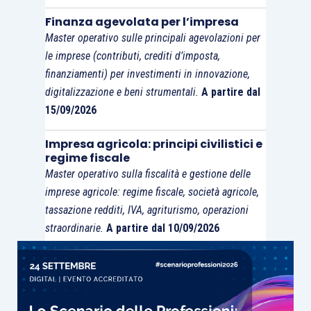
costantemente i collaboratori.
Come Rambo che
Finanza agevolata per l’impresa
Master operativo sulle principali agevolazioni per
si cuce il braccio da solo, senza anestesia.
le imprese (contributi, crediti d’imposta,
Vincendo la paura. Dopo si sta meglio, ma all’inizio
finanziamenti) per investimenti in innovazione,
è una tragedia.
digitalizzazione e beni strumentali.
A partire dal
15/09/2026
Poi è necessario formarci e addestrarci, noi e
tutto lo staff dello studio
. Imparare ad usare i
Impresa agricola: principi civilistici e
regime fiscale
nostri strumenti tecnologici e informatici al
Master operativo sulla fiscalità e gestione delle
meglio. Essere più competenti e rapidi nella
imprese agricole: regime fiscale, società agricole,
risposta del Genio della Lampada. Essere cortesi
tassazione redditi, IVA, agriturismo, operazioni
e risoluti come assistenti di volo, simpatici ed
straordinarie.
A partire dal 10/09/2026
efficienti come animatori di un villaggio turistico.
Tanti piccoli Mandrake pronti a fare continue
magie per i nostri clienti.