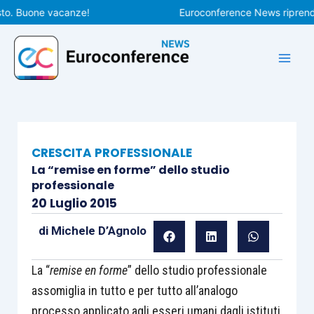
Vai
 Buone vacanze!
Euroconference News riprenderà le
al
contenuto
CRESCITA PROFESSIONALE
La “remise en forme” dello studio
professionale
20 Luglio 2015
di
Michele D’Agnolo
La “
remise en forme
” dello studio professionale
assomiglia in tutto e per tutto all’analogo
processo applicato agli esseri umani dagli istituti