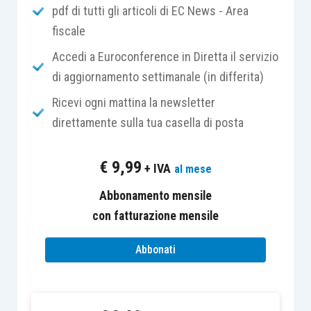
pdf di tutti gli articoli di EC News - Area
fiscale
Accedi a Euroconference in Diretta il servizio
Poi
occorre trasformare la volontà in azione
.
di aggiornamento settimanale (in differita)
Serve innanzitutto una dieta, da seguire in modo
Ricevi ogni mattina la newsletter
ferreo. Soprattutto non bisogna sgarrare, non si
direttamente sulla tua casella di posta
possono fare eccezioni di sorta perché altrimenti
la pancetta torna immediatamente al suo posto.
€
9,99
+ IVA
al mese
La tentazione, soprattutto quando siamo sotto
pressione, è sempre quella di premiarci con una
Abbonamento mensile
birretta o con uno stuzzichino. La dieta potrebbe
con fatturazione mensile
per analogia essere rappresentata
Abbonati
dall’organizzazione, con il suo retaggio di efficacia
e di efficienza. Ma la dieta da sola non basta. Anzi,
a ben vedere una dieta seguita da sola può