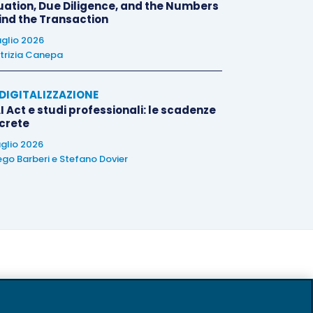
uation, Due Diligence, and the Numbers
ind the Transaction
uglio 2026
trizia Canepa
E DIGITALIZZAZIONE
I Act e studi professionali: le scadenze
crete
uglio 2026
ego Barberi
e
Stefano Dovier