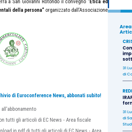
errà a San Giovanni Rotondo il convegno “
Etica ed
entali della persona”
organizzato dall’Associazione
Area
Artic
CRI
Com
imp
sot
31 L
di
Ca
rda come è fondamentale correggere modelli di vita
RED
archivio di Euroconference News, abbonati subito!
amiglia ed equità.
IRAP
for
e all'abbonamento
31 L
paci di garantire l’equità sociale, la dignità dei
di
Sa
 tutti gli articoli di EC News - Area fiscale
ure, il rispetto dell’ambiente, la cura della famiglia e
Studi
nload in pdf di tutti gli articoli di EC News - Area