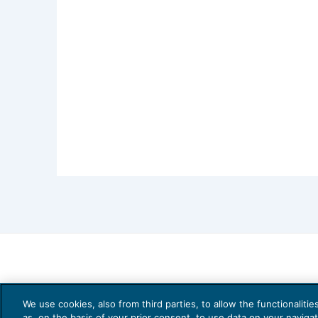
Avv. Marco Scillitani
– Avvocato Foro d
Avv. Silvana Sinigaglia
– Avvocato Fo
Consiglio Avvocati Foggia
Prof. Vincenzo Pepe
– Professore di D
Campania – Presidente Nazionale Fare 
Chiuderà i lavori del convegno il Pr
Commercialisti:
Dott.Ssa Marcella Car
We use cookies, also from third parties, to allow the functionaliti
Visualizza il
PROGRAMMA DELL’EVENT
as, on the basis of your prior consent, to use data on your naviga