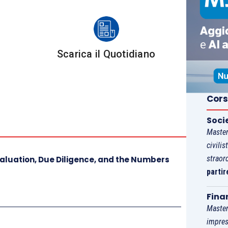
 tra principi e diritti fondamentali della persona
iritti fondamentali nella consapevolezza e tenendo
dell’intensità di tutela e dei criteri di rilevanza e
Scarica il Quotidiano
amenti diversi da quello di appartenenza.
economica in atto è essenziale fermarsi e riflettere
Cors
à sono chiamate a compiere rispetto a una evoluzione
 che se lasciata libera di svilupparsi senza una
Soci
Master
a travolgere millenni di pensiero e di visione del
civilis
straor
aluation, Due Diligence, and the Numbers
partir
viluppo digitale, ad esempio, potrebbe mettere a
fondamentali delle persone.
Fina
Master
impres
l’essere umano e il mondo in cui viviamo.