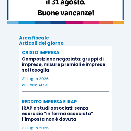
nel rimodellare le istituzioni di governo,
stabilendo e interpretando le regole dei mercati
finanziari, e l’impostazione giuridica, contabile
nonché la fissazione di altri standard
professionali. L’analisi accademica degli studi
Area fiscale
Articoli del giorno
professionali può offrire interessanti spunti
CRISI D'IMPRESA
rispetto alle sfide contemporanee che le
Composizione negoziata: gruppi di
organizzazioni affrontano all’interno
imprese, misure premiali e imprese
sottosoglia
dell’economia della conoscenza, e approfondire la
31 Luglio 2026
comprensione delle organizzazioni più
di
Carlo Arsie
convenzionali. Nonostante la loro importanza,
tuttavia, gli studi professionali sono fino a poco
REDDITO IMPRESA E IRAP
tempo rimasti molto in ombra nell’ambito della
IRAP e studi associati: senza
ricerca organizzativa e gestionale.
esercizio “in forma associata”
l’imposta non è dovuta
31 Luglio 2026
L’Oxford Handbook of Professional Service Firms