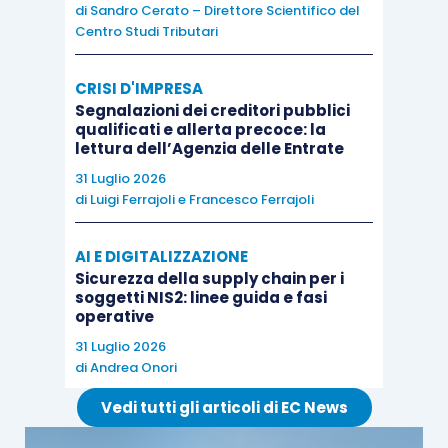
di
Sandro Cerato – Direttore Scientifico del
segna il raggiungimento della maturità per la
Centro Studi Tributari
ricerca sugli studi professionali, offrendo
un’esplorazione completa e integrata della ricerca
CRISI D'IMPRESA
Segnalazioni dei creditori pubblici
attuale e del pensiero sugli studi professionali,
qualificati e allerta precoce: la
con contributi di studiosi di fama internazionale
lettura dell’Agenzia delle Entrate
nel campo degli studi organizzativi e gestionali.
31 Luglio 2026
di
Luigi Ferrajoli
e
Francesco Ferrajoli
Mettendo insieme una vasta gamma di
AI E DIGITALIZZAZIONE
prospettive empiriche e teoriche, il manuale offre
Sicurezza della supply chain per i
molti
spunti importanti nelle sfide
soggetti NIS2: linee guida e fasi
operative
contemporanee delle aziende e degli studi
31 Luglio 2026
nell’economia della conoscenza
e suggerisce
di
Andrea Onori
nuove linee di indagine che potrebbero far
Vedi tutti gli articoli di EC News
ulteriormente luce sulle attività e le prestazioni
delle PSF e dei professionisti che lavorare al loro