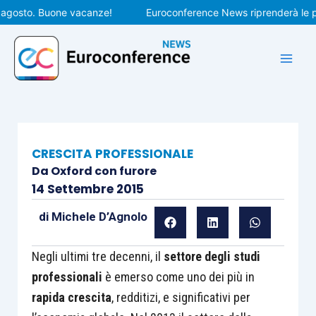
Vai
osto. Buone vacanze!
Euroconference News riprenderà le pubbl
al
contenuto
CRESCITA PROFESSIONALE
Da Oxford con furore
14 Settembre 2015
di
Michele D’Agnolo
Negli ultimi tre decenni, il
settore degli studi
professionali
è emerso come uno dei più in
rapida crescita
, redditizi, e significativi per