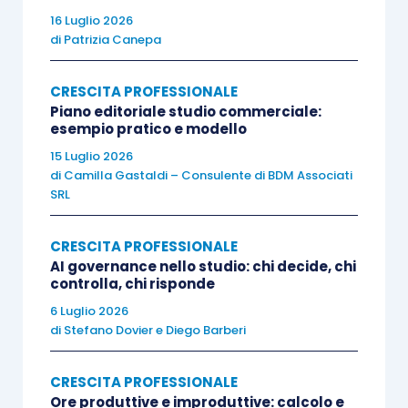
16 Luglio 2026
letteratura di taglio scientifico che è stata
di
Patrizia Canepa
prodotta a livello mondiale.
CRESCITA PROFESSIONALE
Ci ha pensato da qualche settimana la prestigiosa
Piano editoriale studio commerciale:
esempio pratico e modello
Oxford University Press
che ha dato alle stampe,
15 Luglio 2026
per il momento soltanto in lingua inglese, il
di
Camilla Gastaldi – Consulente di BDM Associati
manuale più ampio e dettagliato che sia mai
SRL
stato prodotto a livello accademico sugli studi
professionali
.
L’Handbook of Professional Service
CRESCITA PROFESSIONALE
Firms
è curato da alcuni dei più validi docenti a
AI governance nello studio: chi decide, chi
controlla, chi risponde
livello internazionale, Daniel Muzio, Joseph
6 Luglio 2026
Broschak, e Bob Hinings, coordinati da Laura
di
Stefano Dovier
e
Diego Barberi
Empson professore di Management delle
Professioni alla City University Business School
CRESCITA PROFESSIONALE
di Londra.
Ore produttive e improduttive: calcolo e