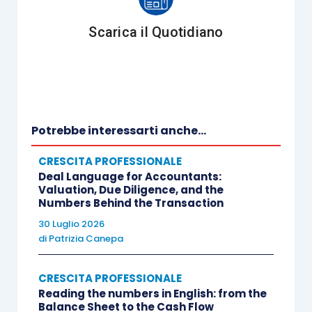
della Consulenza e dell’autorevole Politecnico di
Milano, che ha attivato un osservatorio sull’ICT
Scarica il Quotidiano
nelle professioni, non constano purtroppo altre
strutture dedicate. I lavori accademici in materia
si contano sulle dita delle mani.
Gli studiosi internazionali di cui abbiamo parlato
Potrebbe interessarti anche...
tengono convegni e conferenze e pubblicano
CRESCITA PROFESSIONALE
periodicamente i risultati delle loro ricerche. La
Deal Language for Accountants:
maggior parte delle quali trascendono l’interesse
Valuation, Due Diligence, and the
Numbers Behind the Transaction
accademico e diventano invece letture
30 Luglio 2026
interessantissime per chi deve gestire
di
Patrizia Canepa
quotidianamente uno studio professionale.
CRESCITA PROFESSIONALE
Quello che mancava era una summa che
Reading the numbers in English: from the
Balance Sheet to the Cash Flow
raccogliesse e ordinasse la non indifferente