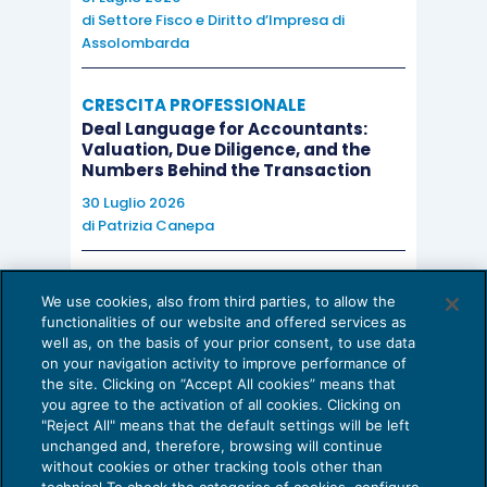
di
Settore Fisco e Diritto d’Impresa di
Assolombarda
CRESCITA PROFESSIONALE
Deal Language for Accountants:
Valuation, Due Diligence, and the
Numbers Behind the Transaction
30 Luglio 2026
di
Patrizia Canepa
AI E DIGITALIZZAZIONE
We use cookies, also from third parties, to allow the
EU AI Act e studi professionali: le
functionalities of our website and offered services as
scadenze concrete
well as, on the basis of your prior consent, to use data
on your navigation activity to improve performance of
27 Luglio 2026
the site. Clicking on “Accept All cookies” means that
di
Diego Barberi
e
Stefano Dovier
you agree to the activation of all cookies. Clicking on
"Reject All" means that the default settings will be left
unchanged and, therefore, browsing will continue
without cookies or other tracking tools other than