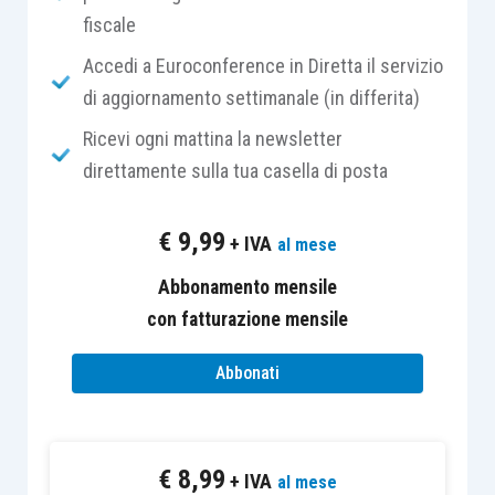
fiscale
questo importante settore. Tutto è partito nel
mondo anglosassone, dove la dimensione degli
Accedi a Euroconference in Diretta il servizio
studi è maggiore e di conseguenza la
di aggiornamento settimanale (in differita)
complessità gestionale.
Ricevi ogni mattina la newsletter
direttamente sulla tua casella di posta
Dall’Università di Alberta in Canada è nato, ad
esempio,
uno dei primi nuclei di studiosi
, che poi
€
9,99
+ IVA
al mese
hanno forgiato una risma di studiosi che oggi
sono docenti nelle più prestigiose università.
Abbonamento mensile
con fatturazione mensile
E così all’università di
Oxford e alla City
Abbonati
University
di Londra sono da tempo insediati
degli appositi centri di eccellenza che si
occupano di management e marketing delle
€
8,99
professioni. Singoli docenti esperti della materia
+ IVA
al mese