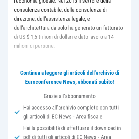
l’economia globale. Nel 2013 il settore della
consulenza contabile, della consulenza di
direzione, dell’assistenza legale, e
dell’architettura da solo ha generato un fatturato
di US $ 1,6 trilioni di dollari e dato lavoro a 14
milioni di persone.
Tuttavia, continuano a
mancare dati e studi
Continua a leggere gli articoli dell’archivio di
approfonditi sul settore
, ancora estremamente
Euroconference News, abbonati subito!
sottovalutato dagli studiosi e dalle istituzioni se
paragonato al suo rilevante apporto al sistema
Grazie all'abbonamento
economico.
Hai accesso all'archivio completo con tutti
gli articoli di EC News - Area fiscale
Da molti anni uno sparuto ma attivissimo
Hai la possibilità di effettuare il download in
gruppetto di docenti universitari di tutto il mondo
pdf di tutti gli articoli di EC News - Area
si occupa silenziosamente, quasi in sordina, di