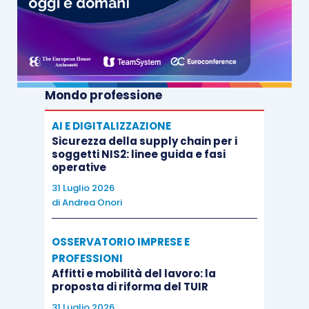
concesso in anteprima assoluta per L’Italia, sarà
pubblicata sul numero di Settembre di Vision Pro,
la rivista di Gruppo Euroconference dedicata
all’organizzazione e allo sviluppo del
professionista.
Mondo professione
AI E DIGITALIZZAZIONE
Sicurezza della supply chain per i
soggetti NIS2: linee guida e fasi
operative
31 Luglio 2026
di
Andrea Onori
OSSERVATORIO IMPRESE E
PROFESSIONI
Affitti e mobilità del lavoro: la
proposta di riforma del TUIR
31 Luglio 2026