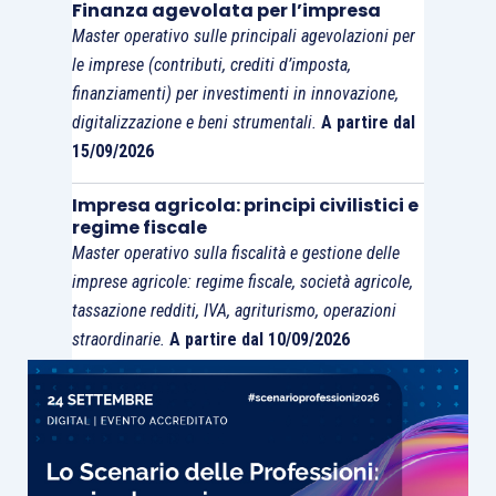
Finanza agevolata per l’impresa
Master operativo sulle principali agevolazioni per
il contesto in cui si muovono gli studi
le imprese (contributi, crediti d’imposta,
professionali;
finanziamenti) per investimenti in innovazione,
la gestione e l’organizzazione degli studi;
digitalizzazione e beni strumentali.
A partire dal
e lo sviluppo della persona del
15/09/2026
professionista dentro all’ambiente degli
Impresa agricola: principi civilistici e
studi.
regime fiscale
Master operativo sulla fiscalità e gestione delle
Il libro suggerisce infine nuove linee di indagine
imprese agricole: regime fiscale, società agricole,
che gettano ulteriore luce sulle attività e le
tassazione redditi, IVA, agriturismo, operazioni
prestazioni delle PSF e dei professionisti che
straordinarie.
A partire dal 10/09/2026
lavorano al loro interno.
Una lunga ed approfondita intervista, che la
professoressa Laura Empson ci ha gentilmente