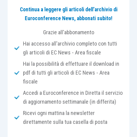
settore. Sotto la guida del Presidente Cuchel,
l’associazione si è distinta per l’attenzione verso
Continua a leggere gli articoli dell’archivio di
l’evoluzione normativa, la transizione digitale e le
Euroconference News, abbonati subito!
sfide che attendono gli Studi professionali,
Grazie all'abbonamento
mantenendo sempre al centro il valore umano e
Hai accesso all'archivio completo con tutti
sociale del lavoro del commercialista.
gli articoli di EC News - Area fiscale
Hai la possibilità di effettuare il download in
pdf di tutti gli articoli di EC News - Area
fiscale
Presidente Cuchel, l’evento Scenario delle
Professioni si propone di tracciare l’evoluzione
Accedi a Euroconference in Diretta il servizio
futura della professione. Quali sono, secondo lei,
di aggiornamento settimanale (in differita)
le sfide più urgenti che i commercialisti si
Ricevi ogni mattina la newsletter
troveranno ad affrontare nei prossimi anni, per
direttamente sulla tua casella di posta
rimanere sempre più partner strategici delle
imprese?