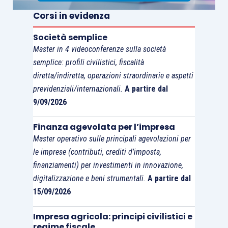
mio dovere occuparmi di questi grandi temi.
Corsi in evidenza
Tuttavia, ciò che da sempre mi chiedo ogni volta
che iniziamo una campagna o individuiamo i
Società semplice
Master in 4 videoconferenze sulla società
contenuti di un convegno è: quanto di tutto
semplice: profili civilistici, fiscalità
questo arriverà e sarà utile al
collega più
diretta/indiretta, operazioni straordinarie e aspetti
periferico
che con un’immane fatica porta avanti
previdenziali/internazionali.
A partire dal
la sua attività professionale e che, a volte, si
9/09/2026
chiede se abbia fatto bene ad intraprenderla,
viste le mille difficoltà che quotidianamente si
Finanza agevolata per l’impresa
Master operativo sulle principali agevolazioni per
trova ad affrontare? Così come il tessuto
le imprese (contributi, crediti d’imposta,
produttivo italiano è composto da piccole e
finanziamenti) per investimenti in innovazione,
micro-imprese, anche la nostra professione vede
digitalizzazione e beni strumentali.
A partire dal
una
maggioranza di piccoli studi sparsi nel
15/09/2026
Paese
. Abbiamo un bel parlare di
internazionalizzazione, di super-specializzazioni,
Impresa agricola: principi civilistici e
regime fiscale