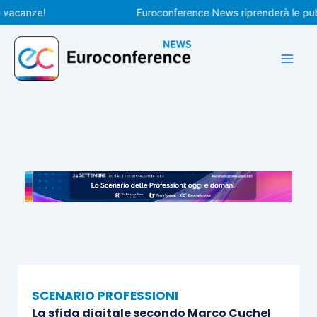
Vai
anze!
Euroconference News riprenderà le pubblicaz
al
contenuto
SCENARIO PROFESSIONI
La sfida digitale secondo Marco Cuchel