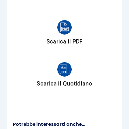
crescere, attraverso la
conoscenza di nuovi
mercati
, ma anche nel saper utilizzare al meglio
tutti gli strumenti che rendono possibile la
stabilità dell’azienda e, possibilmente, la sua
espansione
.
Scarica il PDF
Uno dei temi centrali dell’evento sarà l’innovazione
tecnologica. La digitalizzazione e l’intelligenza
Scarica il Quotidiano
artificiale stanno ridefinendo i modelli di lavoro
degli studi professionali. Come l’ANC sta
supportando i commercialisti in questo processo
di transizione tecnologica?
Potrebbe interessarti anche...