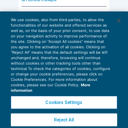
AI E DIGITALIZZAZIONE
We use cookies, also from third parties, to allow the
EU AI Act e studi professionali: le
functionalities of our website and offered services as
scadenze concrete
well as, on the basis of your prior consent, to use data
on your navigation activity to improve performance of
27 Luglio 2026
the site. Clicking on “Accept All cookies” means that
di
Diego Barberi
e
Stefano Dovier
you agree to the activation of all cookies. Clicking on
"Reject All" means that the default settings will be left
unchanged and, therefore, browsing will continue
without cookies or other tracking tools other than
technical To check the categories of cookies, configure
or change your cookie preferences, please click on
Cookie Preferences. For more information about
Privacy Policy
cookies, please see our Cookie Policy.
More
Cookie Policy
information
Euroconference NEWS è una testata registrata al Tribunale di Milano Reg. n. 8556/2026
Cookies Settings
Direttore responsabile Sandro Cerato
Copyright 2016 ©
Gruppo Euroconference S.p.A.
v2.32.4
Reject All
Piazza Luigi Einaudi, 10N01 - 20124 Milano - info@ecnews.it