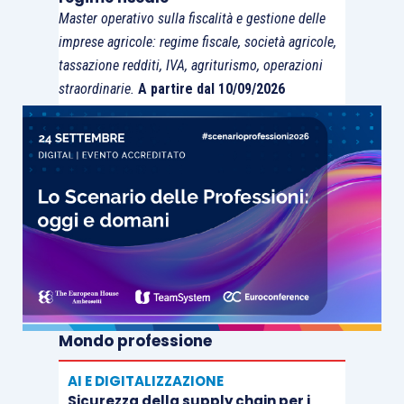
di sostenibilità, ma se non sappiamo riconoscere
Master operativo sulla fiscalità e gestione delle
e comprendere i problemi di quei colleghi che per
imprese agricole: regime fiscale, società agricole,
mille motivi rimangono ai margini della
tassazione redditi, IVA, agriturismo, operazioni
professione, significa che abbiamo perso, non
straordinarie.
A partire dal 10/09/2026
solo il senso della realtà, ma anche lo
spirito di
appartenenza alla nostra categoria
.
Mondo professione
AI E DIGITALIZZAZIONE
Sicurezza della supply chain per i