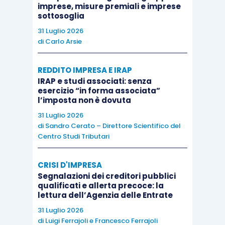
con sé nel futuro?
imprese, misure premiali e imprese
sottosoglia
La tecnologia potrà sicuramente aiutarci, come
31 Luglio 2026
di
Carlo Arsie
professionisti, a liberarci da incombenze
ripetitive e a velocizzare alcuni processi che
REDDITO IMPRESA E IRAP
attualmente richiedono solo tempo, piuttosto che
IRAP e studi associati: senza
attenzione. Penso all’analisi dei dati economici e
esercizio “in forma associata”
l’imposta non è dovuta
finanziari, alle ricerche sulle banche-dati, allo
31 Luglio 2026
sviluppo dei processi di controllo aziendale.
di
Sandro Cerato – Direttore Scientifico del
Quello di cui non potremo mai fare a meno, però,
Centro Studi Tributari
che è anche ciò che caratterizza la nostra
professione, è il
rapporto particolare ed
CRISI D'IMPRESA
Segnalazioni dei creditori pubblici
esclusivo con il cliente
, che ogni collega
qualificati e allerta precoce: la
concepisce e cura a suo modo e che
non potrà
lettura dell’Agenzia delle Entrate
mai essere sostituito da nessun algoritmo
. È
31 Luglio 2026
solo dalla singolarità del rapporto interpersonale
di
Luigi Ferrajoli
e
Francesco Ferrajoli