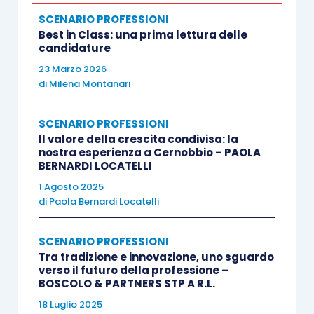
Sin dall’inizio, ANC ha seguito attentamente i
SCENARIO PROFESSIONI
processi di informatizzazione e digitalizzazione in
Best in Class: una prima lettura delle
Italia messi in atto dall’amministrazione
candidature
finanziaria, e ha cercato di accompagnare i
23 Marzo 2026
di
Milena Montanari
colleghi in un percorso di competenza e
consapevolezza di cui ha beneficiato l’intero
SCENARIO PROFESSIONI
Paese e la sua economia. Una tappa
Il valore della crescita condivisa: la
fondamentale è stata quella dell’introduzione
nostra esperienza a Cernobbio – PAOLA
BERNARDI LOCATELLI
della fatturazione elettronica, una vera e propria
rivoluzione, sicuramente positiva, ma forse anche
1 Agosto 2025
di
Paola Bernardi Locatelli
un po’ troppo “calata dall’alto”, che a suo tempo
lasciò tutti nell’incertezza operativa, con molti
SCENARIO PROFESSIONI
nodi normativi e tecnici da sciogliere. Un
Tra tradizione e innovazione, uno sguardo
processo indispensabile, ma non debitamente
verso il futuro della professione –
BOSCOLO & PARTNERS STP A R.L.
“governato” dalla nostra Categoria che, in un
18 Luglio 2025
certo senso, l’ha subito. Nei primi anni di