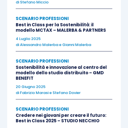
di
Stefano Miccio
applicazione della FE, l’Associazione si è fatta
carico, prima di chiunque, attraverso una fitta
SCENARIO PROFESSIONI
attività informativa, di formare i colleghi ed ha
Best in Class per la Sostenibilità: il
modello MCTAX – MALERBA & PARTNERS
anche avviato una piattaforma di fatturazione a
4 Luglio 2025
loro dedicata. Così come, fin dagli albori, ne ha
di
Alessandro Malerba
e
Gianni Malerba
evidenziato i punti deboli e le criticità, dando un
fattivo contributo al miglioramento dell’impianto.
SCENARIO PROFESSIONI
Ora la sfida dell’IA ci pone nuovamente di fronte
Sostenibilità e innovazione al centro del
all’esigenza di saper
modello dello studio distribuito – GMD
ricondurre l’innovazione
BENEFIT
entro un perimetro che renda questo strumento
20 Giugno 2025
una vera opportunità
e non un’insidia. Per questo
di
Fabrizio Marasi
e
Stefano Dovier
la nostra Associazione già da diverso tempo sta
promuovendo una serie di incontri con esperti
SCENARIO PROFESSIONI
del settore e con rappresentanti politici, al fine di
Credere nei giovani per creare il futuro:
Best in Class 2025 – STUDIO NECCHIO
individuarne i limiti tecnici e normativi, così da