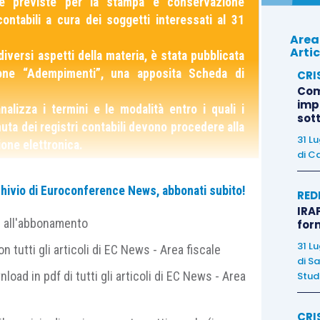
he previste per la stampa e conservazione
contabili a cura dei soggetti interessati al 31
Area
Artic
diversi aspetti della materia, è stata pubblicata
ione “Adempimenti”, una apposita Scheda di
CRI
Com
imp
nalizza i termini e le modalità entro i quali i
sot
nuta dei registri contabili devono procedere alla
31 L
one elettronica.
di
Ca
interessati sono tenuti alla
stampa dei registri
archivio di Euroconference News, abbonati subito!
RED
a 2016,
nonché alla conservazione elettronica dei
IRAP
e all'abbonamento
for
tici (
D.M. 17/06/2014
).
31 L
 tutti gli articoli di EC News - Area fiscale
di
Sa
di presentazione delle dichiarazioni dei redditi
è
nload in pdf di tutti gli articoli di EC News - Area
Studi
fetto del
D.P.C.M. 26/07/2017
) con conseguente
ssivo al termine di presentazione
della dichiarazione
CRI