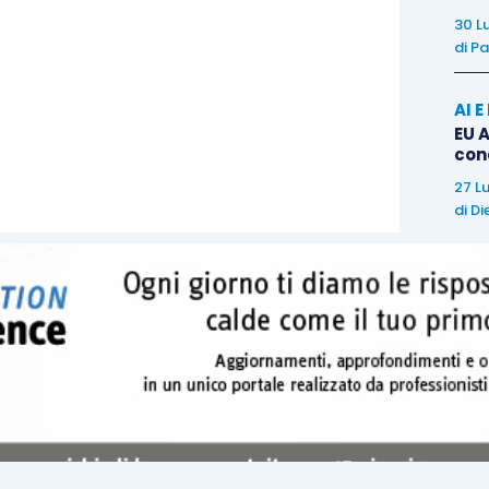
30 L
i.
di
Pa
AI 
EU A
con
27 L
di
Di