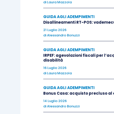
Anche per la
conservazione sostitutiv
di
Laura Mazzola
dell’
articolo 3, comma 3, del D.M. 17/
D.L. 357/1994
), infatti, la conservazio
GUIDA AGLI ADEMPIMENTI
Disallineamenti RT-POS: vademec
fiscale, deve essere eseguita entro il
21 Luglio 2026
della dichiarazione dei redditi. Si ric
di
Alessandro Bonuzzi
ispezioni – ai sensi dell’
articolo 5 del 
leggibile e, a richiesta, disponibile su
GUIDA AGLI ADEMPIMENTI
contribuente ovvero presso il luogo di co
IRPEF: agevolazioni fiscali per l’a
sensi dell’
articolo 35, comma 2, lettera
disabilità
16 Luglio 2026
di
Laura Mazzola
La
L. 205/2017, articolo 1, comma 9
conservazione elettronica (
art. 3 D.M.
GUIDA AGLI ADEMPIMENTI
tutte le fatture elettroniche nonché per
Bonus Casa: acquisto precluso al
il
Sistema di Interscambio
e memorizzati
14 Luglio 2026
di
Alessandro Bonuzzi
Con apposito
provvedimento
dell’Age