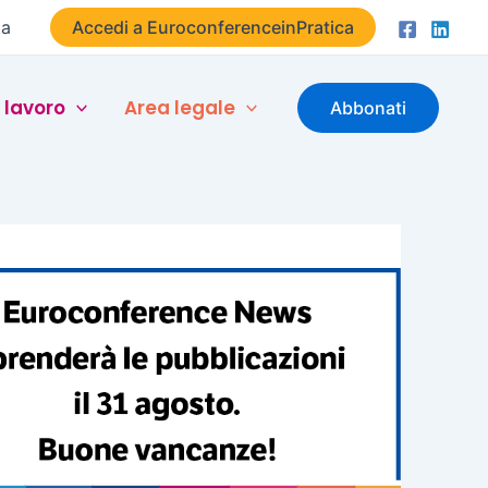
ta
Accedi a EuroconferenceinPratica
 lavoro
Area legale
Abbonati