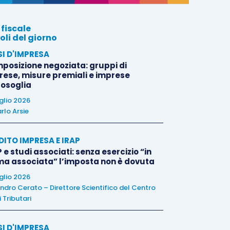
 fiscale
oli del giorno
SI D'IMPRESA
posizione negoziata: gruppi di
rese, misure premiali e imprese
tosoglia
uglio 2026
rlo Arsie
DITO IMPRESA E IRAP
 e studi associati: senza esercizio “in
ma associata” l’imposta non è dovuta
uglio 2026
ndro Cerato – Direttore Scientifico del Centro
 Tributari
SI D'IMPRESA