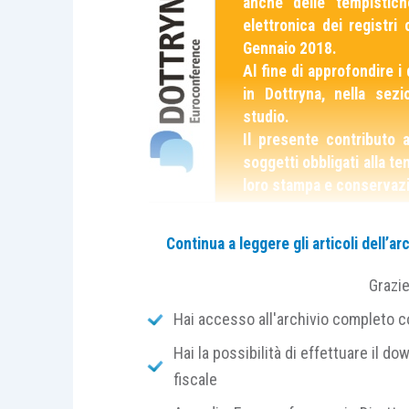
anche delle tempistic
elettronica dei registri 
Gennaio 2018.
Al fine di approfondire i 
in Dottryna, nella sez
studio.
Il presente contributo a
soggetti obbligati alla te
loro stampa e conservazi
Entro il 31 gennaio 2018 i soggetti 
Continua a leggere gli articoli dell’
contabili relativi al periodo d’impost
Grazi
documenti registrati su supporti informa
Hai accesso all'archivio completo con
Relativamente al 2016, infatti, il
termine 
Hai la possibilità di effettuare il dow
slittato al 31 ottobre 2017 (per ef
fiscale
differimento
“entro il terzo mese succe