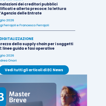
alazioni dei creditori pubblici
ificati e allerta precoce: la lettura
l’Agenzia delle Entrate
uglio 2026
igi Ferrajoli
e
Francesco Ferrajoli
E DIGITALIZZAZIONE
rezza della supply chain per i soggetti
: linee guida e fasi operative
uglio 2026
drea Onori
Vedi tutti gli articoli di EC News