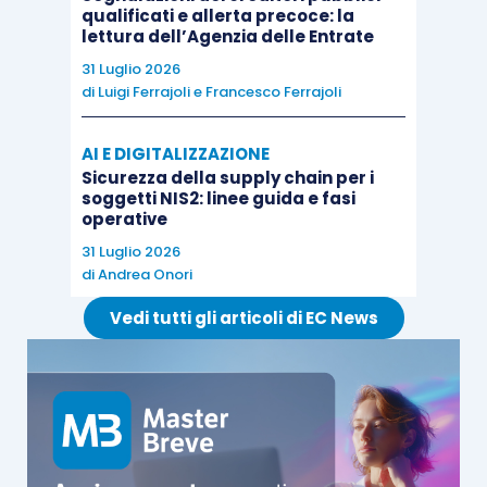
qualificati e allerta precoce: la
lettura dell’Agenzia delle Entrate
31 Luglio 2026
di
Luigi Ferrajoli
e
Francesco Ferrajoli
AI E DIGITALIZZAZIONE
Sicurezza della supply chain per i
soggetti NIS2: linee guida e fasi
operative
31 Luglio 2026
di
Andrea Onori
Vedi tutti gli articoli di EC News