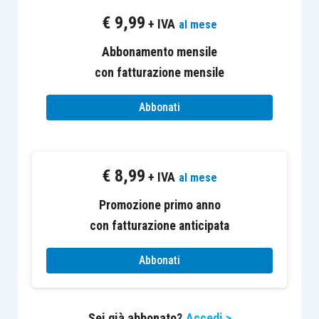
€
9,99
+ IVA
al mese
Abbonamento mensile
con fatturazione mensile
I “casi operativi” sono esclusi dall’abbonamento
Abbonati
Euroconference News e consultabili solo dagli
abbonati di FiscoPratico.
€
8,99
+ IVA
al mese
Promozione primo anno
con fatturazione anticipata
Abbonati
Sei già abbonato?
Accedi >