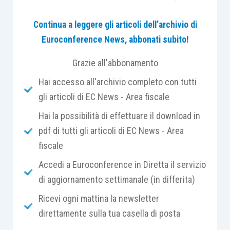
quelli indicati nella dichiarazione Iva 2023,
Continua a leggere gli articoli dell’archivio di
periodo d’imposta 2022, per 11.369 euro, i quali
Euroconference News, abbonati subito!
sono inferiori al 30% previsto nel ravvedimento
speciale.
Grazie all'abbonamento
Hai accesso all'archivio completo con tutti
Il riscontro di una omissione di corrispettivi
gli articoli di EC News - Area fiscale
constatati direttamente dalla banca dati può
Hai la possibilità di effettuare il download in
rientrare nell’articolo 54, comma 2, D.P.R.
pdf di tutti gli articoli di EC News - Area
633/1972, previsto dal ravvedimento speciale;
fiscale
inoltre, l’omissione di tale ricavo è assistito
dall’articolo 39, D.P.R. 600/1972 e quindi coperto
Accedi a Euroconference in Diretta il servizio
dal ravvedimento speciale?
di aggiornamento settimanale (in differita)
Ricevi ogni mattina la newsletter
LEGGI LA R
I
SPOSTA DI CENTRO STUDI
direttamente sulla tua casella di posta
TRIBUTARI SU FISCOPRATICO
…