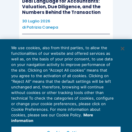
Deal Language for Accountants:
Valuation, Due Diligence, and the
Numbers Behind the Transaction
30 Luglio 2026
di
Patrizia Canepa
AI E DIGITALIZZAZIONE
We use cookies, also from third parties, to allow the
EU AI Act e studi professionali: le
functionalities of our website and offered services as
scadenze concrete
well as, on the basis of your prior consent, to use data
on your navigation activity to improve performance of
27 Luglio 2026
the site. Clicking on “Accept All cookies” means that
di
Diego Barberi
e
Stefano Dovier
you agree to the activation of all cookies. Clicking on
"Reject All" means that the default settings will be left
unchanged and, therefore, browsing will continue
without cookies or other tracking tools other than
technical To check the categories of cookies, configure
or change your cookie preferences, please click on
Cookie Preferences. For more information about
Privacy Policy
cookies, please see our Cookie Policy.
More
Cookie Policy
information
Euroconference NEWS è una testata registrata al Tribunale di Milano Reg. n. 8556/2026