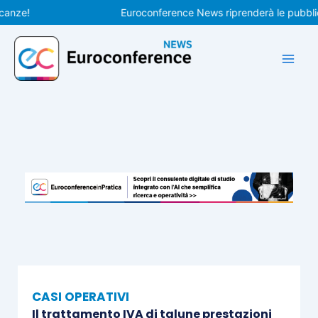
Vai
e!
Euroconference News riprenderà le pubblicazion
al
contenuto
CASI OPERATIVI
Il trattamento IVA di talune prestazioni