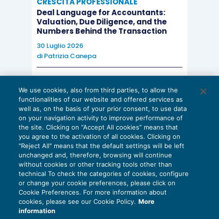
CRESCITA PROFESSIONALE
Deal Language for Accountants:
Valuation, Due Diligence, and the
Numbers Behind the Transaction
30 Luglio 2026
di
Patrizia Canepa
AI E DIGITALIZZAZIONE
We use cookies, also from third parties, to allow the
EU AI Act e studi professionali: le
functionalities of our website and offered services as
scadenze concrete
well as, on the basis of your prior consent, to use data
on your navigation activity to improve performance of
27 Luglio 2026
the site. Clicking on “Accept All cookies” means that
di
Diego Barberi
e
Stefano Dovier
you agree to the activation of all cookies. Clicking on
"Reject All" means that the default settings will be left
unchanged and, therefore, browsing will continue
without cookies or other tracking tools other than
technical To check the categories of cookies, configure
or change your cookie preferences, please click on
Cookie Preferences. For more information about
Privacy Policy
cookies, please see our Cookie Policy.
More
Cookie Policy
information