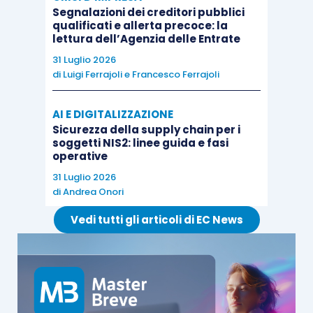
Segnalazioni dei creditori pubblici
qualificati e allerta precoce: la
lettura dell’Agenzia delle Entrate
31 Luglio 2026
di
Luigi Ferrajoli
e
Francesco Ferrajoli
AI E DIGITALIZZAZIONE
Sicurezza della supply chain per i
soggetti NIS2: linee guida e fasi
operative
31 Luglio 2026
di
Andrea Onori
Vedi tutti gli articoli di EC News