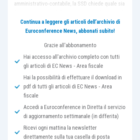
amministrativo-contabile, la SSD chiede quale sia
il trattamento IVA delle prestazioni realizzate nel
centro dai richiamati professionisti che operano
Continua a leggere gli articoli dell’archivio di
in ambito sanitario e/o parasanitario.
Euroconference News, abbonati subito!
Grazie all'abbonamento
LEGGI LA RISPOSTA DI CENTRO STUDI
Hai accesso all'archivio completo con tutti
TRIBUTARI SU FISCOPRATICO…
gli articoli di EC News - Area fiscale
Hai la possibilità di effettuare il download in
pdf di tutti gli articoli di EC News - Area
fiscale
I “casi operativi” sono esclusi
Accedi a Euroconference in Diretta il servizio
dall’abbonamento Euroconference News e
di aggiornamento settimanale (in differita)
consultabili solo dagli abbonati di FiscoPratico.
Ricevi ogni mattina la newsletter
direttamente sulla tua casella di posta