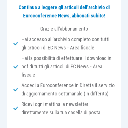
Continua a leggere gli articoli dell’archivio di
medesima società bulgara la quale, a sua volta, li
Euroconference News, abbonati subito!
venderebbe ad una società di Dubai, con
consegna diretta dalla società italiana a quella di
Grazie all'abbonamento
Dubai.
Hai accesso all'archivio completo con tutti
gli articoli di EC News - Area fiscale
Vorremmo conoscere, per entrambe le
Hai la possibilità di effettuare il download in
operazioni, il profilo fiscale corrette e gli
pdf di tutti gli articoli di EC News - Area
adempimenti da porre in essere per una corretta
fiscale
gestione delle operazioni sopra descritte.
Accedi a Euroconference in Diretta il servizio
LEGGI LA R
I
SPOSTA DI CENTRO STUDI
di aggiornamento settimanale (in differita)
TRIBUTARI SU FISCOPRATICO
…
Ricevi ogni mattina la newsletter
direttamente sulla tua casella di posta