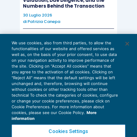
Valuation, Due Diligence, and the
Numbers Behind the Transaction
30 Luglio 2026
di
Patrizia Canepa
AI E DIGITALIZZAZIONE
We use cookies, also from third parties, to allow the
EU AI Act e studi professionali: le
functionalities of our website and offered services as
scadenze concrete
well as, on the basis of your prior consent, to use data
on your navigation activity to improve performance of
27 Luglio 2026
the site. Clicking on “Accept All cookies” means that
di
Diego Barberi
e
Stefano Dovier
you agree to the activation of all cookies. Clicking on
"Reject All" means that the default settings will be left
unchanged and, therefore, browsing will continue
without cookies or other tracking tools other than
technical To check the categories of cookies, configure
or change your cookie preferences, please click on
Cookie Preferences. For more information about
Privacy Policy
cookies, please see our Cookie Policy.
More
Cookie Policy
information
Euroconference NEWS è una testata registrata al Tribunale di Milano Reg. n. 8556/2026
Cookies Settings
Direttore responsabile Sandro Cerato