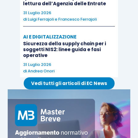
lettura dell’Agenzia delle Entrate
31 Luglio 2026
di
Luigi Ferrajoli
e
Francesco Ferrajoli
AI E DIGITALIZZAZIONE
Sicurezza della supply chain per i
soggetti NIS2: linee guida e fasi
operative
31 Luglio 2026
di
Andrea Onori
Vedi tutti gli articoli di EC News