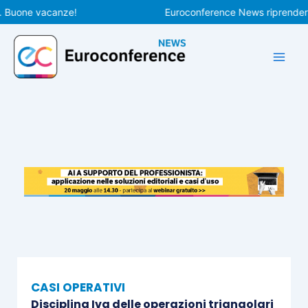
Vai
one vacanze!
Euroconference News riprenderà le p
al
contenuto
CASI OPERATIVI
Disciplina Iva delle operazioni triangolari