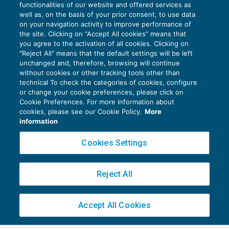
functionalities of our website and offered services as
well as, on the basis of your prior consent, to use data
on your navigation activity to improve performance of
the site. Clicking on “Accept All cookies” means that
you agree to the activation of all cookies. Clicking on
"Reject All" means that the default settings will be left
unchanged and, therefore, browsing will continue
without cookies or other tracking tools other than
technical To check the categories of cookies, configure
Nessuna esenzione per l’immobile della
or change your cookie preferences, please click on
società semplice agricola adibito ad
Cookie Preferences. For more information about
abitazione principale del socio
cookies, please see our Cookie Policy.
More
BILANCIO
17/05/2024
information
di
Luigi Scappini
Cookies Settings
Reject All
Accept All Cookies
Privacy Policy
Cookie Policy