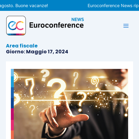
Vai
osto. Buone vacanze!
Euroconference News riprende
al
contenuto
Area fiscale
Giorno: Maggio 17, 2024