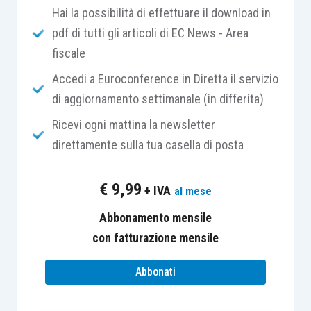
Hai la possibilità di effettuare il download in
Dal 1° gennaio 2026
(per i soggetti con esercizio
pdf di tutti gli articoli di EC News - Area
coincidente con l’anno solare),
questa opzione
fiscale
viene soppressa
per la generalità dei
beni
Accedi a Euroconference in Diretta il servizio
strumentali materiali e immateriali
e per
le
di aggiornamento settimanale (in differita)
immobilizzazioni finanziarie non aventi i
Ricevi ogni mattina la newsletter
requisiti per la Participation Exemption
(PEX).
direttamente sulla tua casella di posta
L’impatto civilistico più immediato si registra
€
9,99
+ IVA
al mese
nella
redazione del bilancio d’esercizio
,
specificamente nella voce delle
imposte sul
Abbonamento mensile
reddito
e nella gestione della
fiscalità differita
.
con fatturazione mensile
Nel regime previgente, la scelta di rateizzare la
Abbonati
plusvalenza generava un
disallineamento
temporaneo
tra
l’utile civilistico
(in cui la