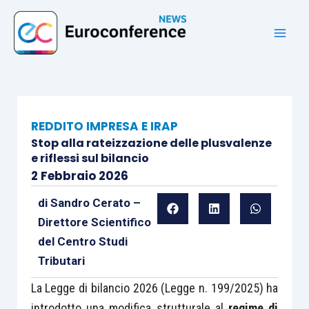
Vai
al
contenuto
REDDITO IMPRESA E IRAP
Stop alla rateizzazione delle plusvalenze
e riflessi sul bilancio
2 Febbraio 2026
di
Sandro Cerato –
Direttore Scientifico
del Centro Studi
Tributari
La Legge di bilancio 2026 (Legge n. 199/2025) ha
introdotto una modifica strutturale al
regime di