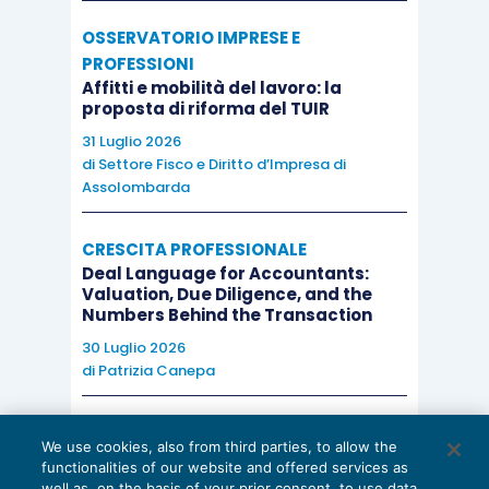
OSSERVATORIO IMPRESE E
PROFESSIONI
Affitti e mobilità del lavoro: la
proposta di riforma del TUIR
31 Luglio 2026
di
Settore Fisco e Diritto d’Impresa di
Assolombarda
CRESCITA PROFESSIONALE
Deal Language for Accountants:
Valuation, Due Diligence, and the
Numbers Behind the Transaction
30 Luglio 2026
di
Patrizia Canepa
AI E DIGITALIZZAZIONE
We use cookies, also from third parties, to allow the
EU AI Act e studi professionali: le
functionalities of our website and offered services as
scadenze concrete
well as, on the basis of your prior consent, to use data