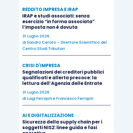
la rateizzazione compilando
gli appositi righi del
REDDITO IMPRESA E IRAP
modello Redditi
e iscrivendo le relative imposte
IRAP e studi associati: senza
differite
nel bilancio chiuso alla stessa data
, le
esercizio “in forma associata”
l’imposta non è dovuta
quali verranno poi rilasciate a conto economico
31 Luglio 2026
nei successivi quattro esercizi.
di
Sandro Cerato – Direttore Scientifico del
Centro Studi Tributari
CRISI D'IMPRESA
Segnalazioni dei creditori pubblici
qualificati e allerta precoce: la
lettura dell’Agenzia delle Entrate
31 Luglio 2026
di
Luigi Ferrajoli
e
Francesco Ferrajoli
AI E DIGITALIZZAZIONE
Sicurezza della supply chain per i
soggetti NIS2: linee guida e fasi