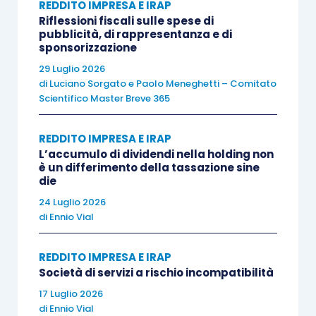
REDDITO IMPRESA E IRAP
contratti di trasferimento
. Per accedere al
Riflessioni fiscali sulle spese di
beneficio della rateizzazione, le imprese
pubblicità, di rappresentanza e di
sponsorizzazione
potrebbero essere
tentate di qualificare come
29 Luglio 2026
“ramo d’azienda”
quella che, nella sostanza, è
di
Luciano Sorgato
e
Paolo Meneghetti – Comitato
una
cessione di una pluralità di beni
.
Scientifico Master Breve 365
Se l’Amministrazione finanziaria dovesse
REDDITO IMPRESA E IRAP
L’accumulo di dividendi nella holding non
riqualificare
un’operazione di cessione di ramo
è un differimento della tassazione sine
d’azienda
in cessione di singoli beni (per
die
disconoscere la rateizzazione), gli effetti
24 Luglio 2026
civilistici
sarebbero dirompenti
. La
di
Ennio Vial
giurisprudenza (es.
Cass. n. 1499/2018
)
REDDITO IMPRESA E IRAP
richiede, per il ramo d’azienda, il trasferimento di
Società di servizi a rischio incompatibilità
un complesso organizzato dotato di
potenzialità
17 Luglio 2026
produttiva autonoma
, spesso evidenziata dal
di
Ennio Vial