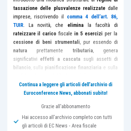
tassazione delle plusvalenze
realizzate
dalle
imprese, riscrivendo il
comma 4 dell’art. 86,
TUIR
. La novità, che
elimina
la facoltà di
rateizzare il carico
fiscale
in 5 esercizi
per la
cessione di beni strumentali
, pur essendo di
natura
prettamente
tributaria
, genera
significativi
effetti a cascata
sugli assetti di
bilancio
, sulla
pianificazione finanziaria
e sulla
qualificazione civilistica
delle
operazioni
straordinarie
.
Fino al periodo d’imposta 2025,
Continua a leggere gli articoli dell’archivio di
l’
art. 86, comma 4, TUIR
, consentiva alle imprese
Euroconference News, abbonati subito!
che avessero
posseduto beni strumentali per
Grazie all'abbonamento
almeno 3 anni
di
optare per la tassazione
della
Hai accesso all'archivio completo con tutti
plusvalenza
in quote costanti
nell’esercizio di
gli articoli di EC News - Area fiscale
realizzo e nei 4 successivi.