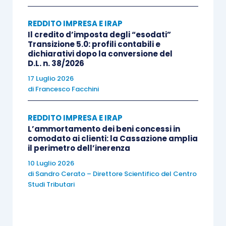
trasferimento di dipendenti e contratti. Una
riqualificazione avrebbe
impatti importanti sul
REDDITO IMPRESA E IRAP
fronte civilistico
(successione nei contratti,
Il credito d’imposta degli “esodati”
Transizione 5.0: profili contabili e
responsabilità per i debiti aziendali e tutela dei
dichiarativi dopo la conversione del
lavoratori). Pertanto, la redazione dei contratti di
D.L. n. 38/2026
cessione richiederà, dal 2026, una
rigorosa
17 Luglio 2026
di
Francesco Facchini
verifica della sussistenza degli elementi
costitutivi dell’azienda
ex
art. 2555, c.c.
, per
REDDITO IMPRESA E IRAP
evitare che l’intento di risparmio fiscale (o
L’ammortamento dei beni concessi in
meglio, finanziario) esponga a rischi di nullità o
comodato ai clienti: la Cassazione amplia
il perimetro dell’inerenza
inefficacia delle
clausole contrattuali
civilistiche
.
10 Luglio 2026
di
Sandro Cerato – Direttore Scientifico del Centro
Studi Tributari
La norma non prevede un
regime transitorio
graduale
, ma stabilisce che le nuove regole si
applicano alle plusvalenze realizzate a decorrere