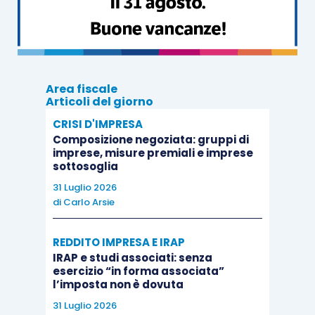
delle sanzioni
qualora siano riscontrate dagli
Uffici
condizioni di obiettiva incertezza
in
relazione a comportamenti difformi
eventualmente adottati dai contribuenti
prima
Area fiscale
della pubblicazione
della circolare in esame.
Articoli del giorno
CRISI D'IMPRESA
Composizione negoziata: gruppi di
imprese, misure premiali e imprese
sottosoglia
31 Luglio 2026
di
Carlo Arsie
REDDITO IMPRESA E IRAP
IRAP e studi associati: senza
esercizio “in forma associata”
l’imposta non è dovuta
31 Luglio 2026