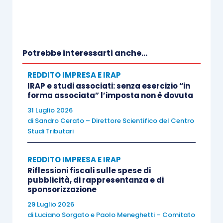
La risposta, d’altra parte, ricalcava il precedente
orientamento mostrato nell’ambito della
risposta
ad istanza di interpello n. 450 del 30.06.2021
,
con la quale, nonostante la norma di
Potrebbe interessarti anche...
interpretazione autentica prima citata, l’Agenzia
REDDITO IMPRESA E IRAP
delle entrate aveva ritenuto che la finalità della
IRAP e studi associati: senza esercizio “in
norma potesse essere ritenuta realizzata nel
forma associata” l’imposta non è dovuta
caso di
mancato svolgimento dell’attività di
31 Luglio 2026
di
Sandro Cerato – Direttore Scientifico del Centro
gestione alberghiera da parte della società
Studi Tributari
proprietaria
(sul punto si rinvia al precedente
contributo “
Ancora incertezze sulla rivalutazione
REDDITO IMPRESA E IRAP
gratuita del settore alberghiero e termale
” del
Riflessioni fiscali sulle spese di
06.07.2021).
pubblicità, di rappresentanza e di
sponsorizzazione
29 Luglio 2026
Con la
circolare pubblicata ieri
, invece,
di
Luciano Sorgato
e
Paolo Meneghetti – Comitato