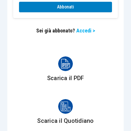
immobili a destinazione alberghiera concessi in
Abbonati
locazione o affitto di azienda
a soggetti
operanti nei settori alberghiero e termale
Sei già abbonato?
Accedi >
ovvero per gli immobili in corso di costruzione,
rinnovo o completamento.
Alla luce di tale ultima precisazione
avevano
quindi fatto discutere
le conclusioni raggiunte
dalla bozza della circolare, secondo le quali era
Scarica il PDF
esclusa
la possibilità di effettuare la
rivalutazione nell’ipotesi di
società
holding
svolgente attività di gestione di immobili a
destinazione alberghiera
per conto delle proprie
controllate
.
Scarica il Quotidiano