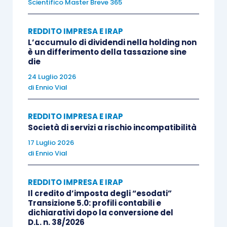
l’orientamento espresso dalle Entrate si è
Scientifico Master Breve 365
adeguato al dato normativo, con
integrale
recepimento della norma di interpretazione
REDDITO IMPRESA E IRAP
L’accumulo di dividendi nella holding non
autentica
di cui all’
articolo 5-bis D.L. 41/2021
.
è un differimento della tassazione sine
die
È stato infatti precisato che le disposizioni in
24 Luglio 2026
di
Ennio Vial
materia di
rivalutazione
per il caso di
immobile
concesso in locazione
, richiedono la contestuale
REDDITO IMPRESA E IRAP
presenza di
due requisiti
:
Società di servizi a rischio incompatibilità
17 Luglio 2026
dal punto di vista
oggettivo
, deve trattarsi
di
Ennio Vial
di
immobile a destinazione alberghiera
;
sotto il profilo
soggettivo
, il locatario
REDDITO IMPRESA E IRAP
Il credito d’imposta degli “esodati”
deve essere un
soggetto operante nei
Transizione 5.0: profili contabili e
settori alberghiero e termale
.
dichiarativi dopo la conversione del
D.L. n. 38/2026