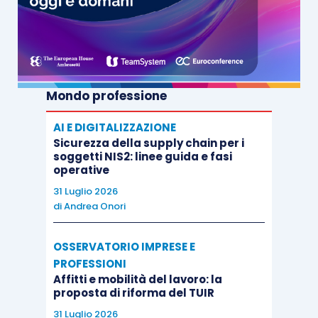
Mondo professione
AI E DIGITALIZZAZIONE
Sicurezza della supply chain per i
soggetti NIS2: linee guida e fasi
operative
31 Luglio 2026
di
Andrea Onori
OSSERVATORIO IMPRESE E
PROFESSIONI
Affitti e mobilità del lavoro: la
proposta di riforma del TUIR
31 Luglio 2026