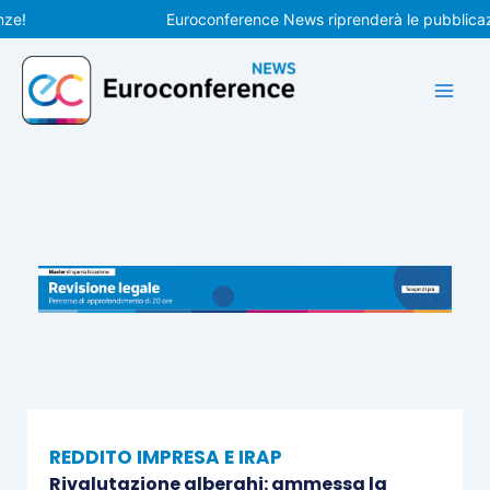
Vai
Euroconference News riprenderà le pubblicazioni 
al
contenuto
REDDITO IMPRESA E IRAP
Rivalutazione alberghi: ammessa la