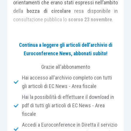
orientamenti che erano stati espressi nell’ambito
della
bozza di circolare
resa disponibile in
consultazione pubblica lo
scorso 23 novembre
.
Nello specifico, ci si riferisce all’
ambito
Continua a leggere gli articoli dell’archivio di
soggettivo
di applicazione delle disposizioni in
Euroconference News, abbonati subito!
materia di
rivalutazione
dei beni prevista per i
settori alberghiero e termale
.
Grazie all'abbonamento
Hai accesso all'archivio completo con tutti
Come noto, l’
articolo 6 bis del Decreto Liquidità
gli articoli di EC News - Area fiscale
ha previsto la possibilità di eseguire una speciale
Hai la possibilità di effettuare il download in
rivalutazione dei beni e delle partecipazioni
pdf di tutti gli articoli di EC News - Area
risultanti dal bilancio dell’esercizio in corso al
31
fiscale
dicembre 2019
a favore dei soggetti operanti nei
settori alberghiero e termale
che non adottano i
Accedi a Euroconference in Diretta il servizio