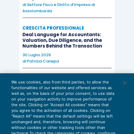
di
Settore Fisco e Diritto d’Impresa di
Assolombarda
CRESCITA PROFESSIONALE
Deal Language for Accountants:
Valuation, Due Diligence, and the
Numbers Behind the Transaction
30 Luglio 2026
di
Patrizia Canepa
AI E DIGITALIZZAZIONE
We use cookies, also from third parties, to allow the
EU AI Act e studi professionali: le
functionalities of our website and offered services as
scadenze concrete
well as, on the basis of your prior consent, to use data
on your navigation activity to improve performance of
27 Luglio 2026
the site. Clicking on “Accept All cookies” means that
di
Diego Barberi
e
Stefano Dovier
you agree to the activation of all cookies. Clicking on
"Reject All" means that the default settings will be left
unchanged and, therefore, browsing will continue
without cookies or other tracking tools other than
technical To check the categories of cookies, configure