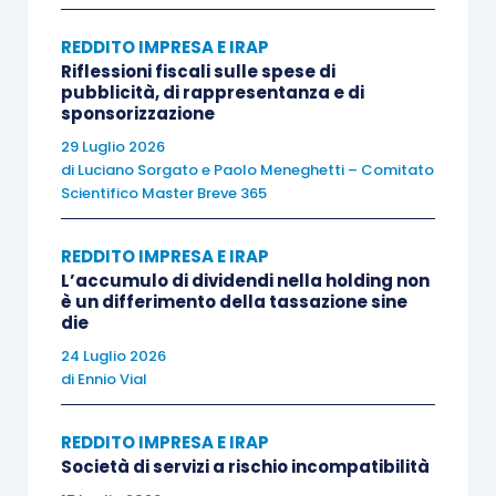
imponibile minimo dei 4/5 della
REDDITO IMPRESA E IRAP
plusvalenza nell’esercizio in cui la stessa
Riflessioni fiscali sulle spese di
è realizzata, e successivo incremento di
pubblicità, di rappresentanza e di
sponsorizzazione
un 1/5 nei quattro periodi d’imposta
29 Luglio 2026
successivi;
di
Luciano Sorgato
e
Paolo Meneghetti – Comitato
super e iper ammortamenti relativi
Scientifico Master Breve 365
all’acquisizione di beni strumentali
nuovi.
REDDITO IMPRESA E IRAP
L’accumulo di dividendi nella holding non
è un differimento della tassazione sine
Proprio in relazione a tale ultima agevolazione,
die
l’Agenzia delle Entrate ha avuto modo di precisare
24 Luglio 2026
(
circolare AdE 12/E/2016
per il super
di
Ennio Vial
ammortamento e
circolare AdE 4/E/2017
per
l’iper ammortamento), in primo luogo, che la
REDDITO IMPRESA E IRAP
Società di servizi a rischio incompatibilità
deduzione in questione
(da eseguirsi in via