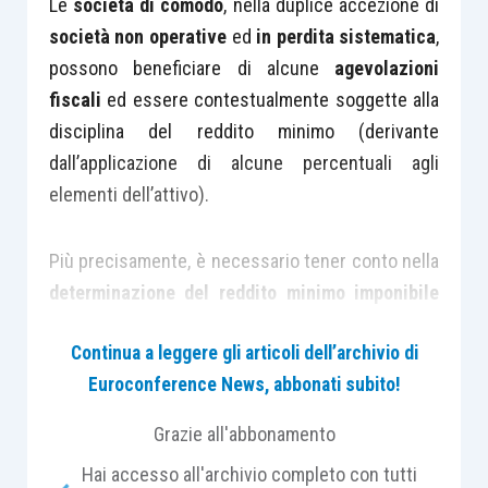
Le
società di comodo
, nella duplice accezione di
società non operative
ed
in perdita sistematica
,
possono beneficiare di alcune
agevolazioni
fiscali
ed essere contestualmente soggette alla
disciplina del reddito minimo (derivante
dall’applicazione di alcune percentuali agli
elementi dell’attivo).
Più precisamente, è necessario tener conto nella
determinazione del reddito minimo imponibile
anche di alcune agevolazioni fiscali che possono
Continua a leggere gli articoli dell’archivio di
determinare una riduzione del reddito imponibile
Euroconference News, abbonati subito!
minimo. La
ratio
di quanto descritto è
riconducibile alla circostanza che il
reddito
Grazie all'abbonamento
imponibile effettivo da dichiarare
da parte delle
Hai accesso all'archivio completo con tutti
società non operative è il maggiore tra i seguenti: