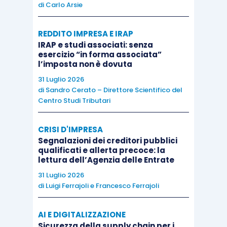
di
Carlo Arsie
reddito imponibile di tale periodo deve
essere determinato senza tener conto
REDDITO IMPRESA E IRAP
del valore di tali rimanenze.
IRAP e studi associati: senza
esercizio “in forma associata”
l’imposta non è dovuta
31 Luglio 2026
di
Sandro Cerato – Direttore Scientifico del
Centro Studi Tributari
CRISI D'IMPRESA
Segnalazioni dei creditori pubblici
qualificati e allerta precoce: la
lettura dell’Agenzia delle Entrate
31 Luglio 2026
di
Luigi Ferrajoli
e
Francesco Ferrajoli
AI E DIGITALIZZAZIONE
Sicurezza della supply chain per i