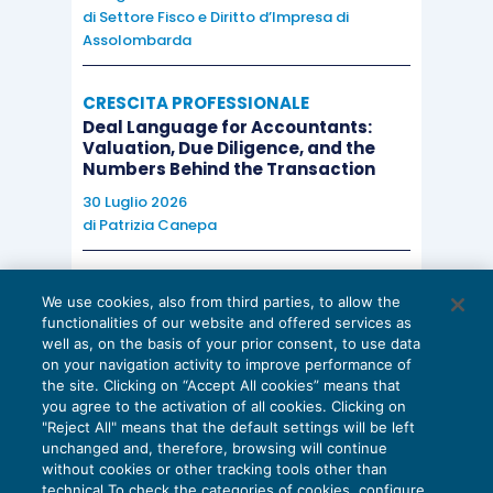
di
Settore Fisco e Diritto d’Impresa di
Assolombarda
CRESCITA PROFESSIONALE
Deal Language for Accountants:
Valuation, Due Diligence, and the
Numbers Behind the Transaction
30 Luglio 2026
di
Patrizia Canepa
AI E DIGITALIZZAZIONE
We use cookies, also from third parties, to allow the
EU AI Act e studi professionali: le
functionalities of our website and offered services as
scadenze concrete
well as, on the basis of your prior consent, to use data
on your navigation activity to improve performance of
27 Luglio 2026
the site. Clicking on “Accept All cookies” means that
di
Diego Barberi
e
Stefano Dovier
you agree to the activation of all cookies. Clicking on
"Reject All" means that the default settings will be left
unchanged and, therefore, browsing will continue
without cookies or other tracking tools other than
technical To check the categories of cookies, configure