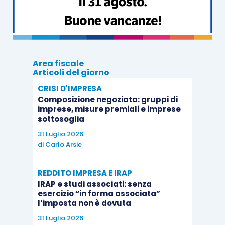
vero e proprio scopo lucrativo
.
Alla luce di tutto quanto appena esposto, tuttavia,
la Corte di Cassazione
non ha ritenuto
Area fiscale
sussistente, nel caso in esame, una situazione
Articoli del giorno
oggettiva di impossibilità
a raggiungere le
CRISI D'IMPRESA
soglie del test di operatività, in quanto “
lo
Composizione negoziata: gruppi di
imprese, misure premiali e imprese
svolgimento di attività economica non può
sottosoglia
dipendere in via esclusiva dall’ottenimento di
31 Luglio 2026
incentivi economici pubblici
“.
di
Carlo Arsie
L’imprenditore che scommette tutto sulla
REDDITO IMPRESA E IRAP
IRAP e studi associati: senza
presenza di incentivi economici pubblici
per la
esercizio “in forma associata”
produzione di energia da fonti rinnovabili
si
l’imposta non è dovuta
colloca infatti al di fuori di quella che è la
31 Luglio 2026