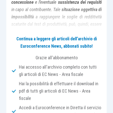
concessione
e l’eventuale
sussistenza dei requisiti
in capo al contribuente. Tale
situazione oggettiva di
impossibilità
a raggiungere le soglie di redditività
scaturite dal test di produttività, può, quindi, essere
integrata non solo nel caso in cui i
contributi
pubblici siano stati tempestivamente richiesti e
Continua a leggere gli articoli dell’archivio di
riconosciuti
, senza che siano stati erogati per causa
Euroconference News, abbonati subito!
non imputabile alla società stessa, ma anche se
la
Grazie all'abbonamento
mancata fruizione del contributo pubblico non sia
Hai accesso all'archivio completo con tutti
imputabile all’imprenditore
“. È questo il
principio
gli articoli di EC News - Area fiscale
di diritto
statuito dalla Corte di Cassazione con
l’
ordinanza n. 16697, depositata ieri, 14 giugno
.
Hai la possibilità di effettuare il download in
pdf di tutti gli articoli di EC News - Area
Il caso riguarda una società che aveva acquistato
fiscale
un’azienda, già includente tra i suoi beni
Accedi a Euroconference in Diretta il servizio
l’autorizzazione per la costruzione e l’esercizio