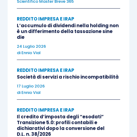
essendo stata la locazione “
di carattere
Scientifico Master Breve 365
straordinario
”
eliminata dalla norma sin dal
2007
, ad opera dell’
articolo 1, comma 109, della
REDDITO IMPRESA E IRAP
L’accumulo di dividendi nella holding non
Legge finanziaria 2007
.
è un differimento della tassazione sine
die
Tra le “
oggettive situazioni
” possono rientrare i
24 Luglio 2026
di
Ennio Vial
casi in cui
non sono state concesse le
necessarie autorizzazioni amministrative
, pur
REDDITO IMPRESA E IRAP
se
tempestivamente richieste
(
Cassazione, n.
Società di servizi a rischio incompatibilità
34642/2019
) oppure vi è stato
esclusivo
17 Luglio 2026
svolgimento di attività di ricerca
propedeutica
di
Ennio Vial
all’esercizio di altra attività produttiva (
circolare
AdE 5/E/2007
).
REDDITO IMPRESA E IRAP
Il credito d’imposta degli “esodati”
Transizione 5.0: profili contabili e
Non sussistono, invece, le
“oggettive situazioni”
dichiarativi dopo la conversione del
D.L. n. 38/2026
nel caso di “
carenze pianificatorie
” aziendali o di