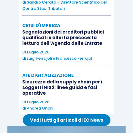
classica nozione di imprenditore
dettata
di
Sandro Cerato – Direttore Scientifico del
Centro Studi Tributari
dall’
articolo 2082 cod. civ.
, non essendo previsto
lo svolgimento di una
attività economica
al fine
CRISI D'IMPRESA
della
produzione o lo scambio di beni o servizi
.
Segnalazioni dei creditori pubblici
qualificati e allerta precoce: la
lettura dell’Agenzia delle Entrate
A supporto di quanto appena esposto la Corte di
31 Luglio 2026
Cassazione ha richiamato anche l’
articolo 4
del
di
Luigi Ferrajoli
e
Francesco Ferrajoli
più recente codice della crisi
(
D.Lgs. 14/2019
),
in forza del quale l’imprenditore collettivo deve
AI E DIGITALIZZAZIONE
adottare un
assetto organizzativo adeguato,
ai
Sicurezza della supply chain per i
soggetti NIS2: linee guida e fasi
sensi dell’
articolo 2086 cod. civ.
,
ai fini della
operative
tempestiva rilevazione della crisi
: una
31 Luglio 2026
pianificazione aziendale
, dunque,
non può
di
Andrea Onori
prescindere dalla previsione di un piano
Vedi tutti gli articoli di EC News
strategico alternativo a quello principale
e
l’assenza di pianificazione deve ritenersi