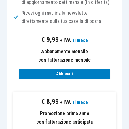
di aggiornamento settimanale (in differita)
di un impianto fotovoltaico
; non essendo
Ricevi ogni mattina la newsletter
possibile ottenere gli
incentivi economici per la
direttamente sulla tua casella di posta
produzione di energia rinnovabile
, tuttavia, la
stessa
non aveva intrapreso la prospettata
€
9,99
+ IVA
al mese
attività economica
.
Abbonamento mensile
La società contribuente risultava
vittoriosa
sia in
con fatturazione mensile
primo che in secondo grado e l’Agenzia delle
Abbonati
entrate proponeva pertanto
ricorso per
Cassazione
, evidenziando, tra l’altro, la
non
corretta applicazione dell’
articolo 30, comma 4-
bis, L. 724/1994
.
€
8,99
+ IVA
al mese
Promozione primo anno
La citata disposizione è stata oggetto di
con fatturazione anticipata
un’importante
riforma,
che ha interessato l’intera