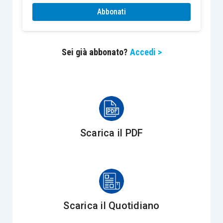
disciplina delle società di comodo, con l’
articolo
Abbonati
7 D.Lgs. 156/2015
: mentre in passato si rendeva
necessaria la presentazione del c.d. “
interpello
Sei già abbonato?
Accedi >
disapplicativo
“, oggi al contribuente è lasciata la
facoltà di presentare un
interpello probatorio
.
I presupposti, però, sono rimasti gli stessi,
potendo il contribuente “
sfuggire
” alla disciplina
sulle società di comodo “
In presenza di oggettive
Scarica il PDF
situazioni
che hanno
reso impossibile il
conseguimento dei ricavi, degli incrementi di
rimanenze e dei proventi
nonché del reddito
determinati ai sensi del presente articolo, ovvero non
hanno consentito di effettuare le operazioni rilevanti
Scarica il Quotidiano
ai fini dell’imposta sul valore aggiunto
“.