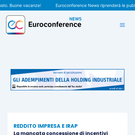
Vai
. Buone vacanze!
Euroconference News riprenderà le pubblicaz
al
contenuto
REDDITO IMPRESA E IRAP
La mancata concessione di incentivi