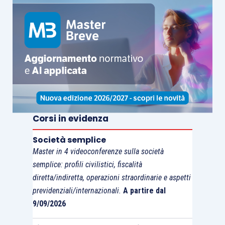
esclusivamente imputabile all’organo gestorio
,
ragion per cui
non può parlarsi di situazione
oggettiva non imputabile al contribuente
.
Corsi in evidenza
Società semplice
Master in 4 videoconferenze sulla società
semplice: profili civilistici, fiscalità
diretta/indiretta, operazioni straordinarie e aspetti
previdenziali/internazionali.
A partire dal
9/09/2026