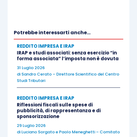
Ed è proprio sulla corretta individuazione delle
“
oggettive situazioni
” che la pronuncia in esame
assume particolare
interesse
.
Potrebbe interessarti anche...
REDDITO IMPRESA E IRAP
La Corte di Cassazione ha innanzitutto ricordato,
IRAP e studi associati: senza esercizio “in
citando le precedenti pronunce, che l’esistenza
forma associata” l’imposta non è dovuta
delle “oggettive situazioni” deve essere
31 Luglio 2026
di
Sandro Cerato – Direttore Scientifico del Centro
dimostrata dal contribuente
, che deve indicare
Studi Tributari
situazioni specifiche
, e, soprattutto,
indipendenti dalla sua volontà
(
Cassazione, n.
REDDITO IMPRESA E IRAP
21358/2015
).
Riflessioni fiscali sulle spese di
pubblicità, di rappresentanza e di
sponsorizzazione
Le richiamate situazioni, inoltre,
non devono
29 Luglio 2026
necessariamente avere carattere straordinario
,
di
Luciano Sorgato
e
Paolo Meneghetti – Comitato