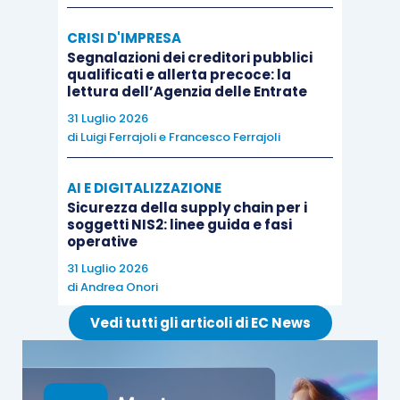
società holding
, prescindendo così dal dato
letterale-formale rappresentato dall’iscrizione al
CRISI D'IMPRESA
Segnalazioni dei creditori pubblici
medesimo elenco
” (circolare 6/2010, § 6.1 e
qualificati e allerta precoce: la
relativa nota 16 settembre 2010).
lettura dell’Agenzia delle Entrate
31 Luglio 2026
di
Luigi Ferrajoli
e
Francesco Ferrajoli
Già l’Amministrazione finanziaria, con le
circolari
19/E/2009
e
37/E/2009
, aveva precisato che
AI E DIGITALIZZAZIONE
affinché
l’attività di assunzione di
Sicurezza della supply chain per i
partecipazioni in società “industriali” risulti
soggetti NIS2: linee guida e fasi
operative
prevalente
, occorre che ricorrano
31 Luglio 2026
congiuntamente
un
requisito patrimoniale
ed
di
Andrea Onori
uno
economico
, facendo riferimento ai criteri
Vedi tutti gli articoli di EC News
stabiliti dall’
articolo 13, comma 1, D.M.
17.02.2009 n. 29
, così come recepito
dall’
articolo 10, comma 10, D.Lgs. 141/2010
.