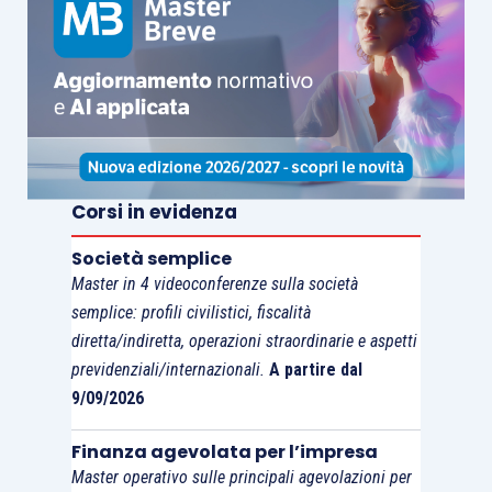
Con le
istruzioni alla dichiarazione Irap 2014
,
l’Agenzia delle entrate è nuovamente intervenuta
precisando che, al fine dell’accertamento
dell’esercizio esclusivo o prevalente, occorre
tenere conto non solo del
valore di bilancio
delle partecipazioni in società industriali
, ma
Corsi in evidenza
anche del v
alore contabile degli altri elementi
Società semplice
patrimoniali della holding relativi a rapporti
Master in 4 videoconferenze sulla società
intercorrenti con le medesime società
quali, ad
semplice: profili civilistici, fiscalità
esempio, i crediti derivanti da finanziamenti.
diretta/indiretta, operazioni straordinarie e aspetti
previdenziali/internazionali.
A partire dal
Le stesse istruzioni, riprese anche nelle
9/09/2026
successive annualità, sembrano però andare
Finanza agevolata per l’impresa
controcorrente rispetto ai precedenti interventi
Master operativo sulle principali agevolazioni per
di prassi. Difatti, viene specificato che per