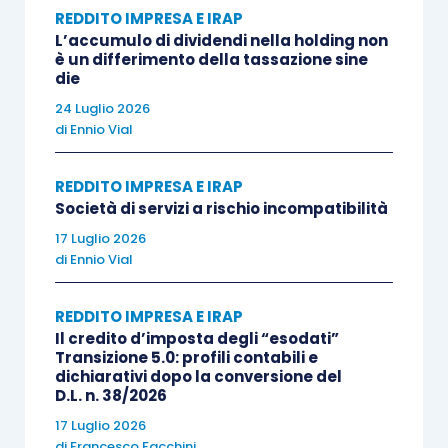
sentenza di primo grado e
rigettando così
REDDITO IMPRESA E IRAP
L’accumulo di dividendi nella holding non
l’appello proposto
dall’Agenzia delle entrate,
è un differimento della tassazione sine
hanno invece ritenuto che la mancata
die
individuazione delle società la cui
“attività
24 Luglio 2026
di
Ennio Vial
consiste in via esclusiva o prevalente
nell’assunzione di partecipazioni”
, in seguito
REDDITO IMPRESA E IRAP
all’
abrogazione dell’
articolo 113 Tub
, fosse da
Società di servizi a rischio incompatibilità
ricondursi solamente ad un mero
difetto di
17 Luglio 2026
coordinamento legislativo
.
di
Ennio Vial
Difatti, in tale contesto è proprio l’
articolo 10
REDDITO IMPRESA E IRAP
D.Lgs. 141/2010
Il credito d’imposta degli “esodati”
che, al
comma 10
, specifica i
Transizione 5.0: profili contabili e
criteri da seguire per individuare i soggetti che
dichiarativi dopo la conversione del
D.L. n. 38/2026
esercitano in via prevalente l’
attività di
assunzione e gestione di partecipazioni
.
17 Luglio 2026
di
Francesco Facchini