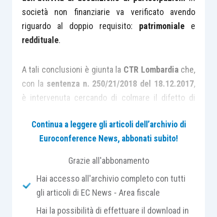
società non finanziarie va verificato avendo
riguardo al doppio requisito:
patrimoniale
e
reddituale
.
A tali conclusioni è giunta la
CTR Lombardia
che,
con la
sentenza n. 250/21/2018
del 18.12.2017
,
è intervenuta cercando di colmare il difetto di
coordinamento legislativo e la confusione
Continua a leggere gli articoli dell’archivio di
generata anche dalla prassi contrastante
Euroconference News, abbonati subito!
dell’Amministrazione finanziaria.
Grazie all'abbonamento
Il caso trattato dai giudici di secondo grado
Hai accesso all'archivio completo con tutti
riguarda la decisione della CTP di Milano che, con
gli articoli di EC News - Area fiscale
la
sentenza n. 369/2016
, aveva
accolto il ricorso
Hai la possibilità di effettuare il download in
proposto dalla società contribuente avverso il