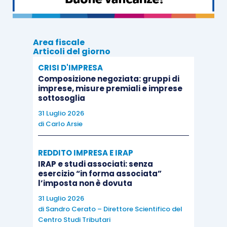
prodotti dagli elementi dell’attivo di cui alla
lettera a)
, dei ricavi derivanti da operazioni
Area fiscale
di intermediazione su valute e delle
Articoli del giorno
commissioni attive percepite sulla
CRISI D'IMPRESA
prestazione dei servizi di pagamento sia
Composizione negoziata: gruppi di
superiore al 50 per cento dei proventi
imprese, misure premiali e imprese
sottosoglia
complessivi
.”
31 Luglio 2026
di
Carlo Arsie
Per una corretta ricostruzione della fattispecie
va evidenziato come, nonostante l’abrogazione
REDDITO IMPRESA E IRAP
dell’elenco di cui all’
articolo 113 Tub
,
IRAP e studi associati: senza
esercizio “in forma associata”
Assoholding
abbia precisato che “
le
modalità di
l’imposta non è dovuta
determinazione della base imponibile Irap delle
31 Luglio 2026
holding industriali
continuano ad applicarsi alle
di
Sandro Cerato – Direttore Scientifico del
società che presentano i
caratteri
“sostanziali” delle
Centro Studi Tributari