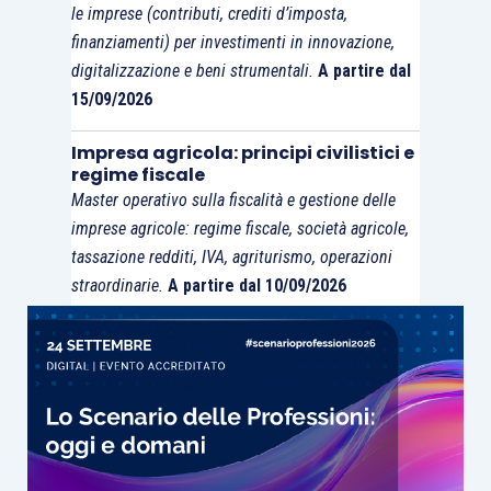
le imprese (contributi, crediti d’imposta,
individuare il carattere industriale
della holding,
finanziamenti) per investimenti in innovazione,
la condizione di
prevalenza
debba essere
digitalizzazione e beni strumentali.
A partire dal
accertata sulla base di un
unico esercizio
,
15/09/2026
anziché di due, e senza che rilevi il requisito
Impresa agricola: principi civilistici e
economico, facendo riferimento solamente a
regime fiscale
quello
patrimoniale
.
Master operativo sulla fiscalità e gestione delle
imprese agricole: regime fiscale, società agricole,
Nel
panorama di incertezza
così delineato si è
tassazione redditi, IVA, agriturismo, operazioni
inserita la sentenza in commento la quale,
straordinarie.
A partire dal 10/09/2026
compensando peraltro le spese di lite a conferma
della novità e natura interpretativa della propria
decisione, ha chiarito definitivamente che per
qualificare una
holding industriale ai fini Irap
occorre il doppio
requisito congiunto
patrimoniale e reddituale
.