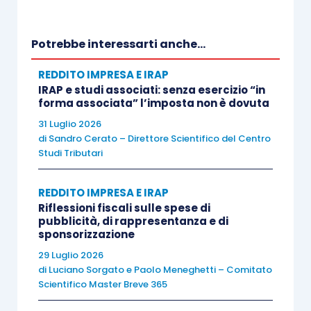
richiamo, presente nell’
articolo 6, comma 9,
D.Lgs. 446/1997
, alla disciplina dettata
Potrebbe interessarti anche...
dall’
articolo 113 D.Lgs. 385/1993
(Testo Unico in
REDDITO IMPRESA E IRAP
materia bancaria e creditizia – Tub).
IRAP e studi associati: senza esercizio “in
forma associata” l’imposta non è dovuta
Secondo l’Amministrazione finanziaria, tale
31 Luglio 2026
di
Sandro Cerato – Direttore Scientifico del Centro
richiamo non doveva più essere ritenuto valido a
Studi Tributari
seguito della sua
abrogazione ad opera
dell’
articolo 10 D.Lgs. 141/2010
e, di
REDDITO IMPRESA E IRAP
conseguenza, l’
attività prevalente
Riflessioni fiscali sulle spese di
nell’assunzione di partecipazioni
avrebbe
pubblicità, di rappresentanza e di
sponsorizzazione
dovuto essere valutata secondo il
solo elemento
29 Luglio 2026
patrimoniale
.
di
Luciano Sorgato
e
Paolo Meneghetti – Comitato
Scientifico Master Breve 365
I giudici di seconde cure, confermando la