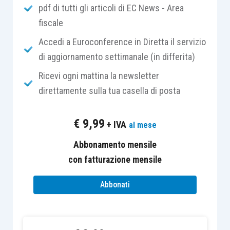
pdf di tutti gli articoli di EC News - Area
silenzio rifiuto formatosi con riferimento alla
fiscale
propria
istanza di rimborso
di quanto versato in
eccesso a titolo di Irap per l’anno 2010.
Accedi a Euroconference in Diretta il servizio
di aggiornamento settimanale (in differita)
La società, in particolare, sosteneva che tale
Ricevi ogni mattina la newsletter
versamento non sarebbe stato dovuto, poiché la
direttamente sulla tua casella di posta
stessa aveva spontaneamente e prudentemente
determinato l’Irap sulla base di quanto previsto
€
9,99
+ IVA
al mese
per le cosiddette
holding industriali
e non, come
invece avrebbe potuto, con le regole proprie delle
Abbonamento mensile
società commerciali
.
con fatturazione mensile
Abbonati
La differenza sostanziale tra le due metodologie
consisteva, in buona sostanza, nell’avere: