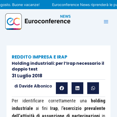
Vai
to. Buone vacanze!
Euroconference News riprenderà le pubblic
al
contenuto
REDDITO IMPRESA E IRAP
Holding industriali: per l’Irap necessario il
doppio test
31 Luglio 2018
di
Davide Albonico
Per identificare correttamente una
holding
industriale
ai fini
Irap
, l
’esercizio prevalente
dell’attività di assunzione di partecipazioni
in