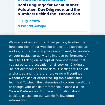
Deal Language for Accountants:
l’immissione di nuovo patrimonio negli ultimi 24
Valuation, Due Diligence, and the
mesi, esso, come già sopra rappresentato, non
Numbers Behind the Transaction
verte più in una condizione statica di mero
30 Luglio 2026
di
Patrizia Canepa
approvvigionamento di risorse sociali, essendosi
commutato in una
nuova e tangibile maggiore
AI E DIGITALIZZAZIONE
efficienza produttiva e di redditività
che
non ha
We use cookies, also from third parties, to allow the
EU AI Act e studi professionali: le
alcun motivo logico di essere falcidiata.
functionalities of our website and offered services as
scadenze concrete
well as, on the basis of your prior consent, to use data
on your navigation activity to improve performance of
27 Luglio 2026
the site. Clicking on “Accept All cookies” means that
di
Diego Barberi
e
Stefano Dovier
you agree to the activation of all cookies. Clicking on
"Reject All" means that the default settings will be left
unchanged and, therefore, browsing will continue
without cookies or other tracking tools other than
technical To check the categories of cookies, configure
or change your cookie preferences, please click on
Cookie Preferences. For more information about
Privacy Policy
cookies, please see our Cookie Policy.
More
Cookie Policy
information