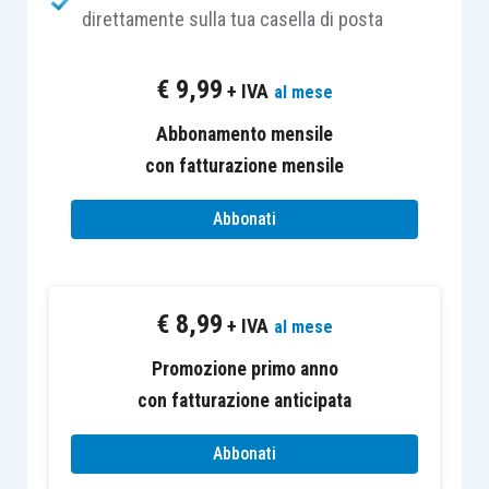
proseguo si cercherà di esplicitare.
direttamente sulla tua casella di posta
Volendo esemplificare, si ipotizzi:
€
9,99
+ IVA
al mese
Somma dei
conferimenti e dei versamenti
Abbonamento mensile
effettuati negli ultimi 24 mesi: euro 500
con fatturazione mensile
Abbonati
Patrimonio netto
contabile:
euro 4.000
€
8,99
+ IVA
al mese
Valore economico dell’azienda:
Promozione primo anno
euro
con fatturazione anticipata
6.000
Abbonati
Ante
Decreto