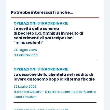
Doppio della somma degli apporti effettuati negli
ultimi 24 mesi: euro 500 x 2 = euro 1.000
Potrebbe interessarti anche...
Risultato netto: euro 6000 – euro 1000 = euro
OPERAZIONI STRAORDINARIE
Le novità dello schema
5000
di Decreto c.d. Omnibus in merito ai
conferimenti di partecipazioni
“minusvalenti”
24 Luglio 2026
di
Fabrizio Ricci
Come noto, fino all’anno 1986, il D.P.R. 598/1973,
all’
articolo 16
, limitava le prescrizioni al testo: “
La
OPERAZIONI STRAORDINARIE
società risultante dalla fusione o incorporante
La cessione della clientela nel reddito di
lavoro autonomo dopo la Riforma fiscale
subentra in tutti gli obblighi e i diritti delle società
22 Luglio 2026
fuse
o incorporate relativi alle imposte sui redditi
”,
di
Sandro Cerato – Direttore Scientifico del Centro
prevedendo, quindi, un
subentro successorio
Studi Tributari
plenario della incorporante in tutte le situazioni
fiscalmente maturate nei confronti delle