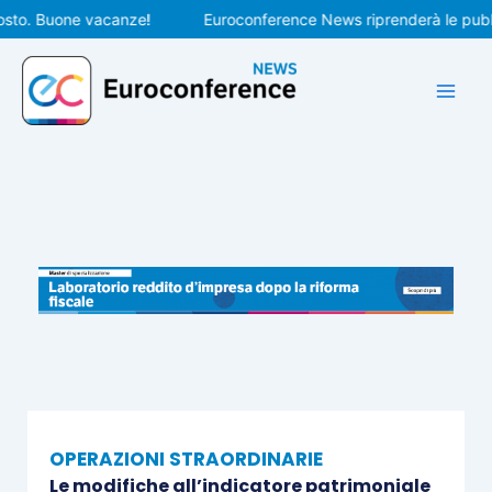
Vai
. Buone vacanze!
Euroconference News riprenderà le pubblicaz
al
contenuto
OPERAZIONI STRAORDINARIE
Le modifiche all’indicatore patrimoniale