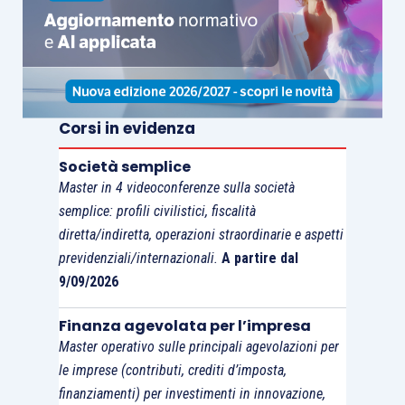
ormai, ricongiunta alla
potenziale redditività
che
la società è in grado effettivamente di
conseguire per far fronte alle
perdite pregresse
.
Il valore economico dell’azienda, anche se per
venire conseguito assume a fonte d’innesco la
Corsi in evidenza
ricchezza nominale della società, non s’interseca
con quest’ultima attraverso un
mero rapporto
Società semplice
permutativo di valori del tutto interscambiabili
.
Master in 4 videoconferenze sulla società
semplice: profili civilistici, fiscalità
Il loro rapporto è di evoluzione e non di mera
diretta/indiretta, operazioni straordinarie e aspetti
sostituzione, nel senso che l’apporto nominale di
previdenziali/internazionali.
A partire dal
patrimonio costituisce solo la
premessa per il
9/09/2026
conseguimento di una ricchezza nuova
e
qualitativamente del tutto diversa: statica e
Finanza agevolata per l’impresa
meramente numeraria la prima, dinamica e
Master operativo sulle principali agevolazioni per
stimata la seconda. Una sorta di fenomeno di
le imprese (contributi, crediti d’imposta,
finanziamenti) per investimenti in innovazione,
volturazione del tutto eterogeneo sul piano della