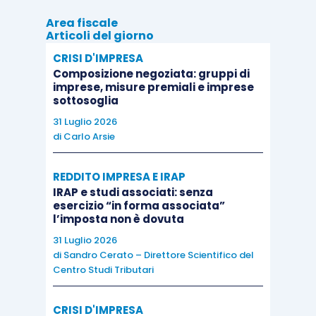
della fusa/incorporata
(misura che veniva
Area fiscale
Articoli del giorno
ritenuta almeno idonea ad eliminare gli aspetti
CRISI D'IMPRESA
patologici e di dubbio fondamento giuridico della
Composizione negoziata: gruppi di
fusione). Sono, poi, susseguiti altri
imprese, misure premiali e imprese
sottosoglia
aggiustamenti normativi sino all’odierna
versione letterale
. Le modifiche più recenti sono
31 Luglio 2026
di
Carlo Arsie
la conseguenza di una
meditazione dottrinale
che già da tempo remoto aveva prospettato
REDDITO IMPRESA E IRAP
grosse perplessità sull’effettiva portata
IRAP e studi associati: senza
informativa del Patrimonio netto contabile
.
esercizio “in forma associata”
l’imposta non è dovuta
Quest’ultimo, pur costituendo un parametro di
31 Luglio 2026
confronto oggettivo di semplice uso, non
di
Sandro Cerato – Direttore Scientifico del
appariva nella condizione di rappresentare la
vera
Centro Studi Tributari
ricchezza posseduta dalla società
, dal momento
che trascurava tutte le plusvalenze occulte e non
CRISI D'IMPRESA