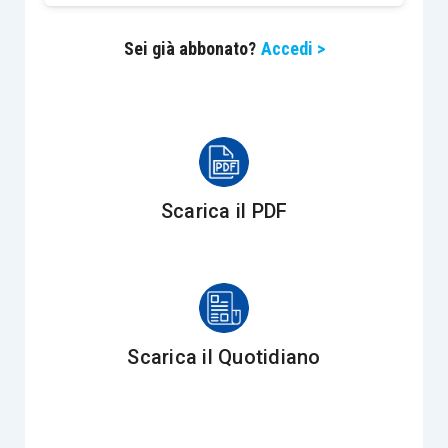
Sei già abbonato?
Accedi >
Rapporto tra
valore economico e Patrimonio
netto
contabile: euro 6.000: euro 4.000 = 1,5
Prodotto tra la somma degli apporti e la risultanza
dell’indicato rapporto: euro 500 x 1,5 = euro 750
Scarica il PDF
Risultato netto: euro 6.000 – euro 750 = euro
5.250
Scarica il Quotidiano
Post
Decreto