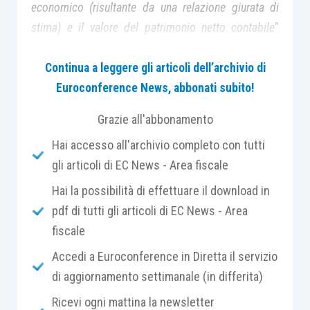
economico (risultante da una relazione giurata di
stima) e il valore del patrimonio netto contabile
”
con le parole “
ridotto di un importo pari al doppio
della somma dei conferimenti e versamenti fatti
Continua a leggere gli articoli dell’archivio di
negli ultimi 24 mesi anteriori alla data di efficacia
Euroconference News, abbonati subito!
della fusione
ai sensi dell’art. 2504-bis del cod.
Grazie all'abbonamento
civ.
”.
Hai accesso all'archivio completo con tutti
gli articoli di EC News - Area fiscale
Con tale modifica viene
semplificato il calcolo
(prima privo di senso), ma si continua a rinvenire
Hai la possibilità di effettuare il download in
una mancanza di logica sottesa all’effetto
pdf di tutti gli articoli di EC News - Area
diminutivo che la norma procura al
valore
fiscale
economico dell’azienda
o comunque del
Accedi a Euroconference in Diretta il servizio
patrimonio delle società partecipi delle
di aggiornamento settimanale (in differita)
operazioni di fusione e scissione
, come nel
Ricevi ogni mattina la newsletter