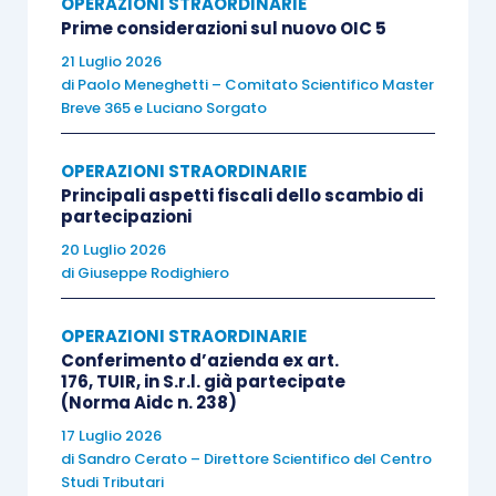
OPERAZIONI STRAORDINARIE
società aggregate
. Il
diritto al subentro nelle
Prime considerazioni sul nuovo OIC 5
perdite era illimitato
, indipendentemente se
21 Luglio 2026
di
Paolo Meneghetti – Comitato Scientifico Master
esse fossero sintomatiche di società
Breve 365
e
Luciano Sorgato
imprenditorialmente inaridite e patrimonialmente
svuotate, oppure di
temporanea flessione
OPERAZIONI STRAORDINARIE
reddituale dei cicli imprenditoriali
, comunque
Principali aspetti fiscali dello scambio di
partecipazioni
raccordati a
strutture produttive ancora
20 Luglio 2026
efficienti
. Tale piena libertà di compensazione
di
Giuseppe Rodighiero
con le
perdite delle società fuse/incorporate
aveva
favorito il commercio delle c.d. bare
OPERAZIONI STRAORDINARIE
fiscali,
il cui unico asset appetibile era proprio
Conferimento d’azienda ex art.
rappresentato dal
riporto delle perdite
, come era
176, TUIR, in S.r.l. già partecipate
(Norma Aidc n. 238)
dato rinvenire nella relazione di
17 Luglio 2026
accompagnamento allo schema del D.L.
di
Sandro Cerato – Direttore Scientifico del Centro
277/1986, dove testualmente si evidenziava: “
tale
Studi Tributari