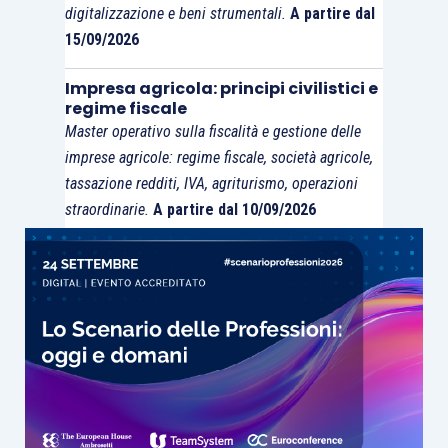
digitalizzazione e beni strumentali.
A partire dal
sostanza. Non, quindi, di tipo meramente
15/09/2026
successorio, ma di
sostanziale modifica delle
prerogative non più comparabili.
Impresa agricola: principi civilistici e
regime fiscale
Master operativo sulla fiscalità e gestione delle
Proprio la rappresentata incomparabilità rende
imprese agricole: regime fiscale, società agricole,
irrazionale l’effetto diminutivo che la norma
tassazione redditi, IVA, agriturismo, operazioni
provoca con la
previsione della nettizzazione
straordinarie.
A partire dal 10/09/2026
algebrica del doppio degli apporti e versamenti
sopravvenuti negli
ultimi 24 mesi
. Tale saldo
algebrico è del tutto inconciliabile proprio con lo
scopo che si prefigge la norma, che è quello di
avvicendare un valore numerario poco incline a
rappresentare la propositività imprenditoriale
e
di r
edditività della società
con il suo valore
economico. Non trattasi di un correttivo, quindi,