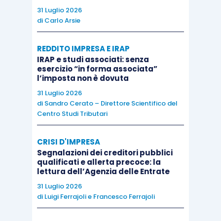
prestati, tra l’altro, nei porti, alla
duplice
31 Luglio 2026
condizione
che le operazioni
de qua
siano svolte
di
Carlo Arsie
nell’ambito portuale
e che
riflettano
direttamente il funzionamento e la
REDDITO IMPRESA E IRAP
IRAP e studi associati: senza
manutenzione degli impianti
, ovvero il
esercizio “in forma associata”
movimento di beni o mezzi di trasporto.
l’imposta non è dovuta
31 Luglio 2026
In buona sostanza, deve trattarsi, da un lato, di
di
Sandro Cerato – Direttore Scientifico del
Centro Studi Tributari
servizi squisitamente tecnici
atti a
garantire la
funzionalità degli impianti
e, dall’altro lato,
di
CRISI D'IMPRESA
servizi indispensabili per il rapido spostamento
Segnalazioni dei creditori pubblici
delle merci o dei mezzi di trasporto.
qualificati e allerta precoce: la
lettura dell’Agenzia delle Entrate
31 Luglio 2026
Il legislatore, sulla
base di un preciso intervento
di
Luigi Ferrajoli
e
Francesco Ferrajoli
normativo
, attuando
un’interpretazione
autentica,
ha chiarito che
«Tra i
servizi prestati