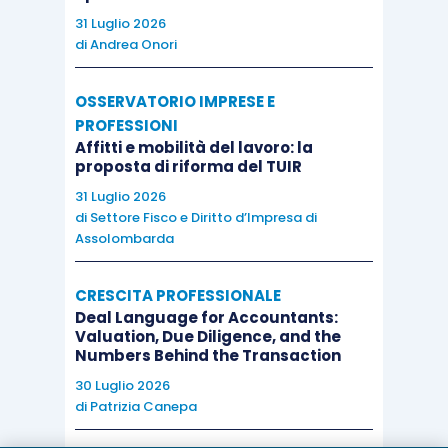
31 Luglio 2026
il contribuente istante nulla ha
di
Andrea Onori
specificato circa le eventuali fasi relative
ai rapporti con i soggetti fornitori che, a
OSSERVATORIO IMPRESE E
vario titolo,
realizzano gli interventi;
PROFESSIONI
il chiarimento si esprime, pertanto,
Affitti e mobilità del lavoro: la
proposta di riforma del TUIR
unicamente
sull’applicazione del regime
31 Luglio 2026
di non imponibilità Iva
ex
articolo 9,
di
Settore Fisco e Diritto d’Impresa di
comma 1, n. 6), D.P.R. 633/1972
il cui
Assolombarda
aspetto rilevante, a parere dell’Agenzia
delle entrate, è quello oggettivo, ovvero la
CRESCITA PROFESSIONALE
riconducibilità delle prestazioni tra
Deal Language for Accountants:
Valuation, Due Diligence, and the
quelle previste dalla norma citata e non
Numbers Behind the Transaction
il numero di passaggi che possono
30 Luglio 2026
intercorrere tra i vari soggetti
di
Patrizia Canepa
interessati
.