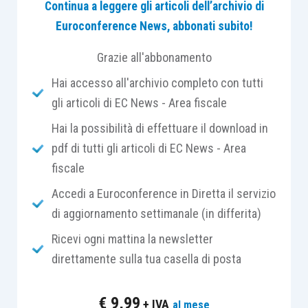
quelli
resi dagli agenti marittimi
Continua a leggere gli articoli dell’archivio di
raccomandatari.
Euroconference News, abbonati subito!
Grazie all'abbonamento
Con particolare riferimento a
tale tipologia di
Hai accesso all'archivio completo con tutti
servizi,
già in passato sono state diramate dalla
gli articoli di EC News - Area fiscale
prassi amministrativa
specifiche indicazioni
(
risoluzione AdE 118/E/2008
), ponendo in
Hai la possibilità di effettuare il download in
evidenza che i
servizi prestati nei porti,
pdf di tutti gli articoli di EC News - Area
autoporti, aeroporti e negli scali ferroviari di
fiscale
confine
godono del particolare
regime di non
Accedi a Euroconference in Diretta il servizio
imponibilità ai fini Iva.
di aggiornamento settimanale (in differita)
Ricevi ogni mattina la newsletter
Tuttavia, dette prestazioni di servizi devono
direttamente sulla tua casella di posta
riflettere direttamente il funzionamento e la
manutenzione degli impianti
, intendendosi
€
9,99
+ IVA
al mese