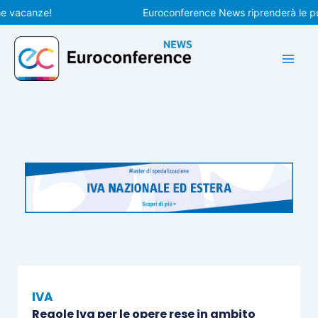
Vai
canze!
Euroconference News riprenderà le pubblic
al
contenuto
IVA
Regole Iva per le opere rese in ambito