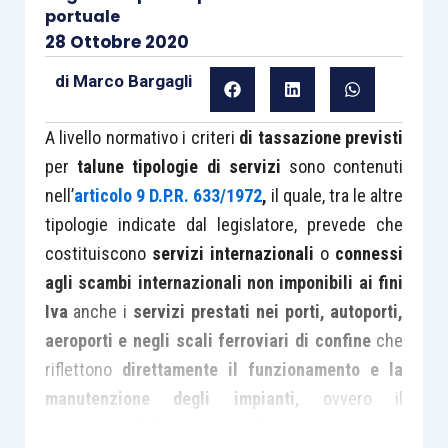
portuale
28 Ottobre 2020
di
Marco Bargagli
A livello normativo i criteri
di tassazione previsti
per
talune tipologie di servizi
sono contenuti
nell’
articolo 9 D.P.R. 633/1972
,
il quale, tra le altre
tipologie indicate dal legislatore, prevede che
costituiscono
servizi internazionali
o
connessi
agli scambi internazionali non imponibili ai fini
Iva
anche i
servizi prestati nei porti, autoporti,
aeroporti e negli scali ferroviari di confine
che
riflettono
direttamente il funzionamento e la
manutenzione degli impianti,
ovvero il
movimento di beni o mezzi di trasporto
, nonché