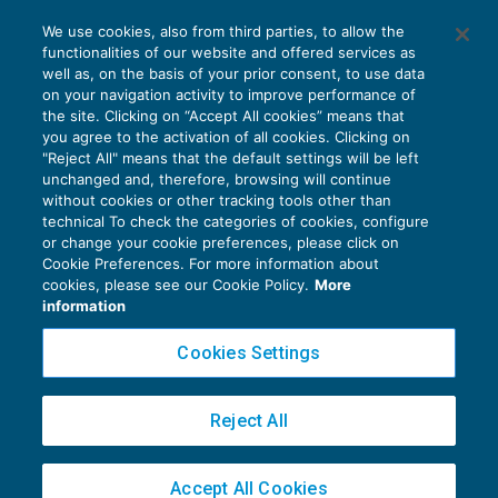
AI E DIGITALIZZAZIONE
We use cookies, also from third parties, to allow the
EU AI Act e studi professionali: le
In conclusione, se le
prestazioni disciplinate dai
functionalities of our website and offered services as
scadenze concrete
well as, on the basis of your prior consent, to use data
vari contratti stipulati tra i diversi soggetti
on your navigation activity to improve performance of
27 Luglio 2026
coinvolti nell’intervento rientrano
tra quelle di
the site. Clicking on “Accept All cookies” means that
di
Diego Barberi
e
Stefano Dovier
you agree to the activation of all cookies. Clicking on
cui al citato
articolo 9, comma 1, numero 6),
"Reject All" means that the default settings will be left
D.P.R. 633/1972
, l’Agenzia delle entrate
ritiene
unchanged and, therefore, browsing will continue
without cookies or other tracking tools other than
applicabile la non imponibilità Iva prevista
dalla
technical To check the categories of cookies, configure
norma anche
alle prestazioni rese dai
or change your cookie preferences, please click on
Cookie Preferences. For more information about
subappaltatori alla Società.
Privacy Policy
cookies, please see our Cookie Policy.
More
Cookie Policy
information
Euroconference NEWS è una testata registrata al Tribunale di Milano Reg. n. 8556/2026
Cookies Settings
Direttore responsabile Sandro Cerato
Copyright 2016 ©
Gruppo Euroconference S.p.A.
v2.32.4
Reject All
Piazza Luigi Einaudi, 10N01 - 20124 Milano - info@ecnews.it
Capitale Sociale € 300.000,00 i.v. C.F. P.IVA Iscrizione Registro Imprese di Milano
Accept All Cookies
02776120236