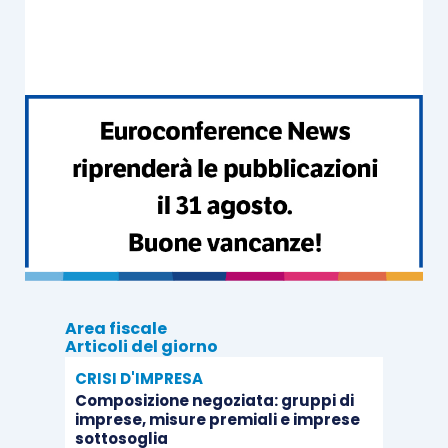
nominato contratto di appalto.
Nell’ambito della
descritta filiera commerciale
,
alle
prestazioni di servizio rese, nell’ambito del
contratto di appalto
, dalla capogruppo dell’Ati
(Consorzio), nei confronti del soggetto
committente (Autorità portuale), sarà applicato il
regime di
non imponibilità ai fini Iva
ex
articolo
9, comma 1, n. 6), D.P.R. 633/1972
.
Preso atto delle
modalità di esecuzione dei
Area fiscale
servizi
, l’Agenzia delle entrate ha dapprima
Articoli del giorno
richiamato la
normativa sostanziale di
CRISI D'IMPRESA
riferimento
contenuta nel decreto Iva, la quale
Composizione negoziata: gruppi di
imprese, misure premiali e imprese
riconosce la non imponibilità Iva
ai servizi
sottosoglia