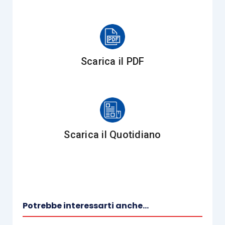
riqualificazione degli stessi
”.
Sotto tale ultimo profilo, dai chiarimenti forniti da
parte dell’Agenzia delle entrate e sulla base del
Scarica il PDF
contesto normativo di riferimento,
si può
affermare che:
i servizi in esame devono avere le
caratteristiche di
complessi interventi
Scarica il Quotidiano
strutturali da realizzare su impianti già
esistenti,
aventi come fine immediato il
loro
funzionamento e la loro
manutenzione ovvero il loro
ammodernamento, ampliamento
(cfr.
ex
Potrebbe interessarti anche...
multis
,
risoluzione 505309/1987
);