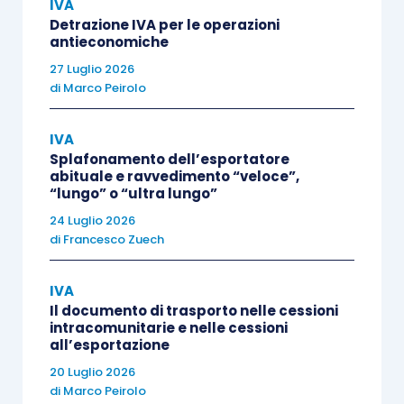
IVA
sono
escluse dal regime di non
Detrazione IVA per le operazioni
imponibilità
previsto dall’
articolo 9,
antieconomiche
comma 1, n. 6), P.R. 633/1972
le
mere
27 Luglio 2026
forniture di beni e servizi
(cfr.
di
Marco Peirolo
risoluzione 247/2002
), le quali non
IVA
realizzano
interventi di carattere
Splafonamento dell’esportatore
strutturale
cui invece fa esplicito
abituale e ravvedimento “veloce”,
riferimento la norma fiscale
.
“lungo” o “ultra lungo”
24 Luglio 2026
di
Francesco Zuech
La
tematica in esame
è stata oggetto di un
ulteriore intervento
da parte dell’Agenzia delle
IVA
entrate, Direzione centrale piccole e medie
Il documento di trasporto nelle cessioni
imprese, con la recente
risposta all’interpello n.
intracomunitarie e nelle cessioni
all’esportazione
501,
pubblicata ieri
27 ottobre 2020,
che riguarda
20 Luglio 2026
proprio il regime di non imponibilità previsto per
di
Marco Peirolo
i servizi effettuati nelle aree portuali.