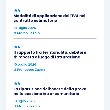
IVA
Il contribuente istante (la società consortile Alfa)
Modalità di applicazione dell’IVA nel
contratto estimatorio
ha costituito, con il Consorzio Beta:
13 Luglio 2026
di
Marco Peirolo
un’associazione temporanea di imprese
(Ati),
che ha sottoscritto un contratto di
IVA
appalto con un’autorità portuale che
Il rapporto fra territorialità, debitore
d’imposta e luogo di fatturazione
prevede la
realizzazione delle opere
previste nella progettazione esecutiva
10 Luglio 2026
di
Francesco Zuech
dei lavori
all’interno di
un porto
commerciale
;
IVA
una
società consortile a responsabilità
La ripartizione dell’onere della prova
limitata,
che si identifica con il soggetto
nella cessione intra-comunitaria
istante, a cui è demandata
l’esecuzione
8 Luglio 2026
di
Marco Peirolo
unitaria delle opere oggetto del