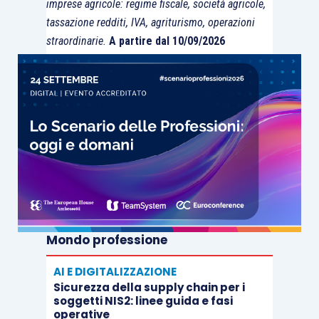
servizi prestati nei porti
, intesi come
«
complessi
imprese agricole: regime fiscale, società agricole,
tassazione redditi, IVA, agriturismo, operazioni
interventi strutturali da realizzare su impianti già
straordinarie.
A partire dal 10/09/2026
esistenti
e aventi come fine immediato, il loro
funzionamento e manutenzione oppure il loro
ammodernamento, ampliamento e riqualificazione
»
con la conseguenza che, come chiarito dai
documenti di prassi, è ammissibile
l’applicazione
del regime di non imponibilità
soltanto laddove
venga provata la
stretta correlazione e
riconducibilità delle operazioni in argomento
a
un
unico complesso intervento,
ancorché rese
da soggetti diversi.
Mondo professione
AI E DIGITALIZZAZIONE
Ciò posto, sulla base di quanto evidenziato nella
Sicurezza della supply chain per i
citata
risposta all’interpello n. 501/2020
:
soggetti NIS2: linee guida e fasi
operative