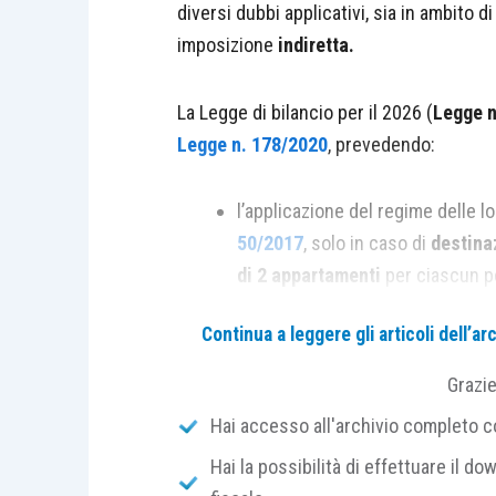
diversi dubbi applicativi, sia in ambito d
imposizione
indiretta.
La Legge di bilancio per il 2026 (
Legge n
Legge n. 178/2020
, prevedendo:
l’applicazione del regime delle loc
50/2017
, solo in caso di
destina
di 2 appartamenti
per ciascun p
Continua a leggere gli articoli dell’
la
presunzione di attività svolt
2082, c.c.
, nell’ipotesi di
destina
Grazi
appartamenti
.
Hai accesso all'archivio completo con
Tra le diverse questioni sollevate, alle q
Hai la possibilità di effettuare il dow
Dottori Commercialisti ed Esperti Contab