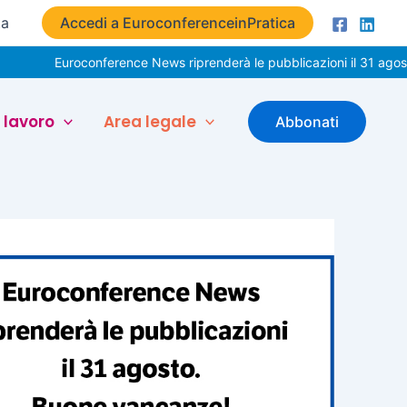
ta
Accedi a EuroconferenceinPratica
Euroconference News riprenderà le pubblicazioni il 31 agosto. Buon
 lavoro
Area legale
Abbonati