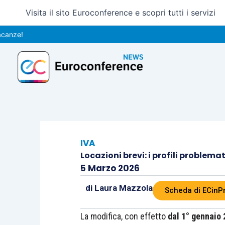
Vai
Visita il sito Euroconference e scopri tutti i servizi
al
contenuto
IVA
Locazioni brevi: i profili problemati
5 Marzo 2026
di
Laura Mazzola
Scheda di ECinP
La modifica, con effetto
dal 1° gennaio