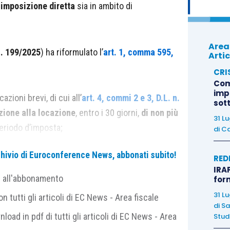
i
imposizione diretta
sia in ambito di
Area
. 199/2025
) ha riformulato l’
art. 1, comma 595,
Artic
CRI
Com
imp
azioni brevi, di cui all’
art. 4, commi 2 e 3, D.L. n.
sot
zione alla locazione
, entro i 30 giorni,
di non più
31 L
eriodo d’imposta;
di
Ca
archivio di Euroconference News, abbonati subito!
a in forma imprenditoriale
, ai sensi dell’
art.
RED
IRAP
zione alla locazione
, entro i 30 giorni,
di 3 o più
e all'abbonamento
for
31 L
 tutti gli articoli di EC News - Area fiscale
di
Sa
uali hanno dato il loro parere l’Associazione italiana
nload in pdf di tutti gli articoli di EC News - Area
Studi
ili (
AIDC
), con il documento “
Nuova disciplina delle