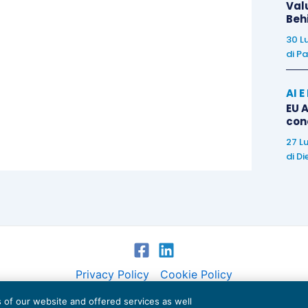
Val
Beh
 il Forum Web Fisco del 25 marzo.
30 L
di
Pa
AI 
EU A
con
27 L
di
Di
Privacy Policy
Cookie Policy
es of our website and offered services as well
Euroconference NEWS è una testata registrata al Tribunale di Milano Reg. n. 8556/2026