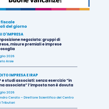
 fiscale
oli del giorno
SI D'IMPRESA
posizione negoziata: gruppi di
rese, misure premiali e imprese
tosoglia
uglio 2026
rlo Arsie
DITO IMPRESA E IRAP
 e studi associati: senza esercizio “in
ma associata” l’imposta non è dovuta
uglio 2026
ndro Cerato – Direttore Scientifico del Centro
 Tributari