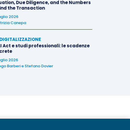
uation, Due Diligence, and the Numbers
ind the Transaction
uglio 2026
trizia Canepa
E DIGITALIZZAZIONE
I Act e studi professionali: le scadenze
crete
uglio 2026
ego Barberi
e
Stefano Dovier