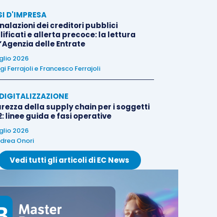
SI D'IMPRESA
alazioni dei creditori pubblici
ificati e allerta precoce: la lettura
l’Agenzia delle Entrate
uglio 2026
igi Ferrajoli
e
Francesco Ferrajoli
E DIGITALIZZAZIONE
rezza della supply chain per i soggetti
: linee guida e fasi operative
uglio 2026
drea Onori
Vedi tutti gli articoli di EC News