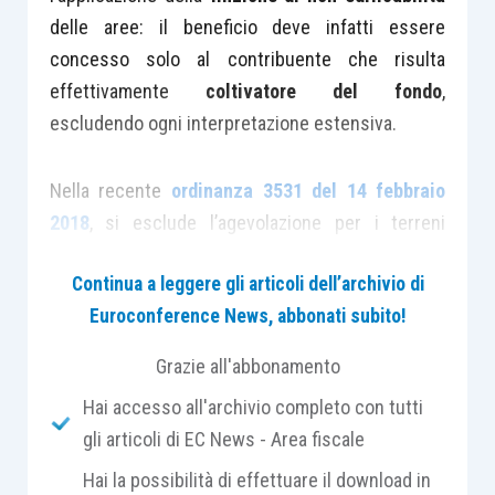
delle aree: il beneficio deve infatti essere
concesso solo al contribuente che risulta
effettivamente
coltivatore del fondo
,
escludendo ogni interpretazione estensiva.
Nella recente
ordinanza 3531 del 14 febbraio
2018
, si esclude l’agevolazione per i terreni
posseduti dall’agricoltore in pensione che riveste
Continua a leggere gli articoli dell’archivio di
il ruolo di
collaboratore
dell’attività del figlio.
Euroconference News, abbonati subito!
La finzione di non edificabilità
Grazie all'abbonamento
Hai accesso all'archivio completo con tutti
Nella definizione di
area fabbricabile
contenuta
gli articoli di EC News - Area fiscale
nell’
articolo 2, lettera b), D.Lgs. 504/1992
, era
Hai la possibilità di effettuare il download in
previsto che
“Sono considerati, tuttavia, non