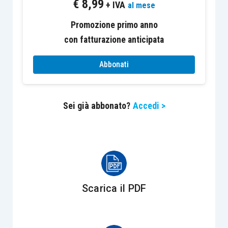
€
8,99
stesso possessore.
+ IVA
al mese
Promozione primo anno
Malgrado l’
articolo 13, comma 2, D.L. 201/2011
con fatturazione anticipata
preveda una formulazione non esattamente
coincidente, pare comunque di potersi affermare
Abbonati
che i medesimi principi siano oggi ancora attuali
in ambito IMU e TASI.
Sei già abbonato?
Accedi >
Sebbene il
MEF
si sia posto in contrasto con la
posizione espressa dalla Cassazione in tema di
agevolazione in favore dei
pensionati
che
continuano l’attività (aspetto comunque
controverso come si è già segnalato nell’articolo
Scarica il PDF
“
Agricoltori in pensione ed esenzione IMU:
interpretazione coerente?
”), sul tema della