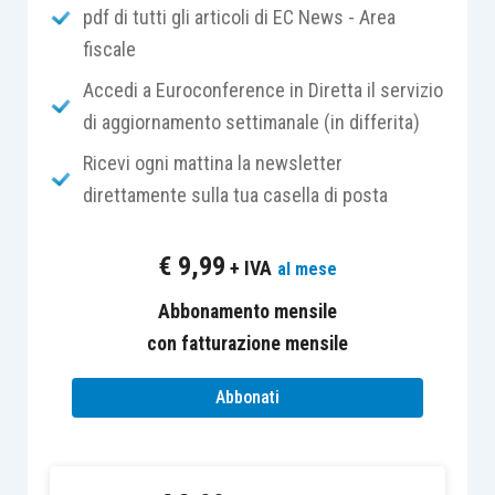
pdf di tutti gli articoli di EC News - Area
fabbricabili i terreni
posseduti e condotti
dai
fiscale
soggetti indicati nel comma 1 dell’articolo 9, sui
quali persiste l’utilizzazione agro-silvo-pastorale
Accedi a Euroconference in Diretta il servizio
mediante l’esercizio di attività dirette alla
di aggiornamento settimanale (in differita)
coltivazione del fondo, alla silvicoltura, alla
Ricevi ogni mattina la newsletter
funghicoltura ed all’allevamento di animali.”
direttamente sulla tua casella di posta
In altre parole,
l’area è urbanisticamente
€
9,99
+ IVA
al mese
edificabile
, ma ai fini del prelievo comunale
questa si considera
Abbonamento mensile
terreno agricolo
(quindi, di
fatto,
esente
con fatturazione mensile
dal 2016), a patto che il terreno sia
posseduto da
coltivatore diretto
e da questi
Abbonati
condotto, ossia devono essere esercitate attività
di coltivazione del fondo, silvicoltura,
funghicoltura o allevamento, da parte dello