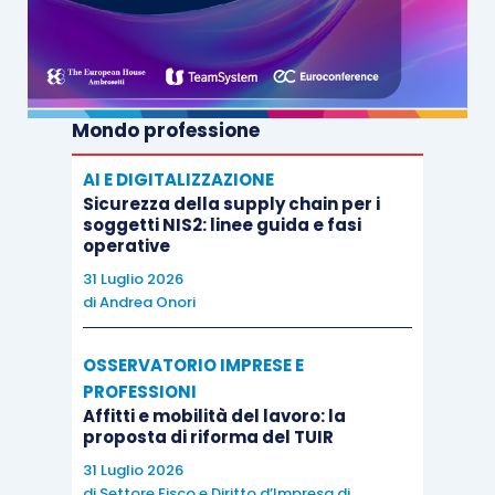
Mondo professione
AI E DIGITALIZZAZIONE
Sicurezza della supply chain per i
soggetti NIS2: linee guida e fasi
operative
31 Luglio 2026
di
Andrea Onori
OSSERVATORIO IMPRESE E
PROFESSIONI
Affitti e mobilità del lavoro: la
proposta di riforma del TUIR
31 Luglio 2026
di
Settore Fisco e Diritto d’Impresa di