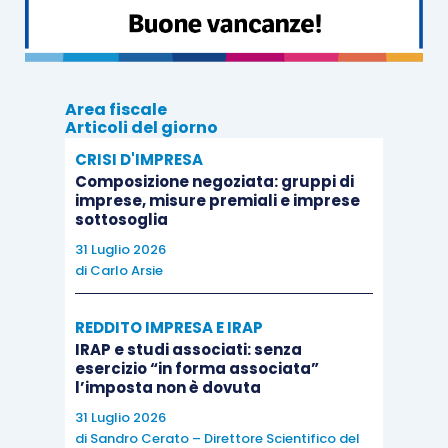
familiare ha diritto, oltre al
mantenimento
(come
il coadiuvante), anche a
partecipare agli utili
prodotti dall’impresa familiare stessa.
Area fiscale
Articoli del giorno
I
diritti
, peraltro, si estendono anche agli
incrementi dell’azienda in proporzione al lavoro
CRISI D'IMPRESA
Composizione negoziata: gruppi di
prestato, e riguardano anche (in parte) la
imprese, misure premiali e imprese
gestione di questa: i
collaboratori
devono
sottosoglia
essere
coinvolti
quando si tratta di decidere
31 Luglio 2026
di
Carlo Arsie
circa l’impiego degli utili e degli incrementi,
nonché in relazione alle decisioni di gestione
REDDITO IMPRESA E IRAP
straordinaria, agli indirizzi produttivi e alla
IRAP e studi associati: senza
cessazione dell’impresa.
esercizio “in forma associata”
l’imposta non è dovuta
31 Luglio 2026
Tale qualifica comporta, oltre alle citate
di
Sandro Cerato – Direttore Scientifico del