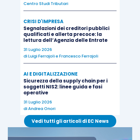
prerogative giuridiche, anche un
diverso effetto
Centro Studi Tributari
fiscale
, posto che i collaboratori sono tenuti a
tassare i redditi imputati
, per la propria
quota di
CRISI D'IMPRESA
competenza
.
Segnalazioni dei creditori pubblici
qualificati e allerta precoce: la
lettura dell’Agenzia delle Entrate
Le uniche qualifiche
che (almeno ad oggi)
31 Luglio 2026
permettono di definire il contribuente come
di
Luigi Ferrajoli
e
Francesco Ferrajoli
soggetto
conduttore
e, in quanto tale, esonerato
AI E DIGITALIZZAZIONE
dal prelievo, sono (oltre ovviamente a quella di
Sicurezza della supply chain per i
imprenditore agricolo) quella di
socio
della
soggetti NIS2: linee guida e fasi
società che coltiva, ovvero di
comproprietario
operative
del coltivatore diretto.
31 Luglio 2026
di
Andrea Onori
Vedi tutti gli articoli di EC News