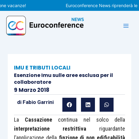
Vai
vacanze!
Euroconference News riprenderà le pubbl
al
contenuto
IMU E TRIBUTI LOCALI
Esenzione Imu sulle aree esclusa per il
collaboratore
9 Marzo 2018
di
Fabio Garrini
La
Cassazione
continua nel solco della
interpretazione restrittiva
riguardante
l’applicazione della
finzione di non edificabilità