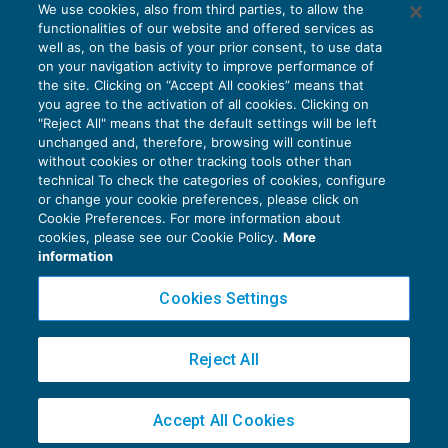
We use cookies, also from third parties, to allow the
functionalities of our website and offered services as
well as, on the basis of your prior consent, to use data
on your navigation activity to improve performance of
the site. Clicking on “Accept All cookies” means that
you agree to the activation of all cookies. Clicking on
"Reject All" means that the default settings will be left
unchanged and, therefore, browsing will continue
without cookies or other tracking tools other than
technical To check the categories of cookies, configure
or change your cookie preferences, please click on
Cookie Preferences. For more information about
Privacy Policy
cookies, please see our Cookie Policy.
More
Cookie Policy
information
Euroconference NEWS è una testata registrata al Tribunale di Milano Reg. n. 8556/2026
Cookies Settings
Direttore responsabile Sandro Cerato
Copyright 2016 ©
Gruppo Euroconference S.p.A.
v2.32.4
Reject All
Piazza Luigi Einaudi, 10N01 - 20124 Milano - info@ecnews.it
Capitale Sociale € 300.000,00 i.v. C.F. P.IVA Iscrizione Registro Imprese di Milano
Accept All Cookies
02776120236