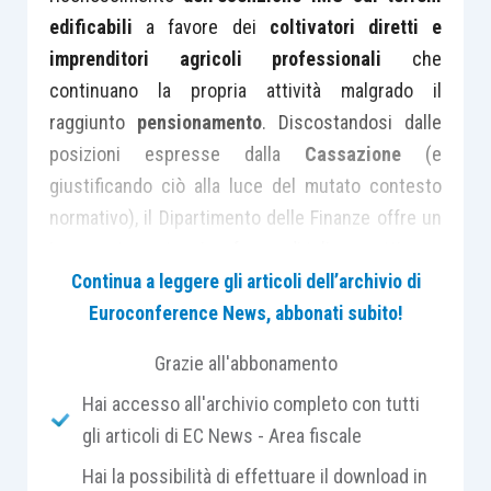
edificabili
a favore dei
coltivatori diretti e
imprenditori agricoli professionali
che
continuano la propria attività malgrado il
raggiunto
pensionamento
. Discostandosi dalle
posizioni espresse dalla
Cassazione
(e
giustificando ciò alla luce del mutato contesto
normativo), il Dipartimento delle Finanze offre un
imponente vantaggio a favore di tali soggetti.
Continua a leggere gli articoli dell’archivio di
Euroconference News, abbonati subito!
La finzione di non edificabilità
Grazie all'abbonamento
Tale agevolazione è nota sin dall’introduzione
Hai accesso all'archivio completo con tutti
dell’IMU: l’
articolo 2 D.Lgs. 504/1992
riconosce
gli articoli di EC News - Area fiscale
una
riqualificazione
, a favore dei coltivatori
Hai la possibilità di effettuare il download in
diretti e degli imprenditori agricolo professionali,