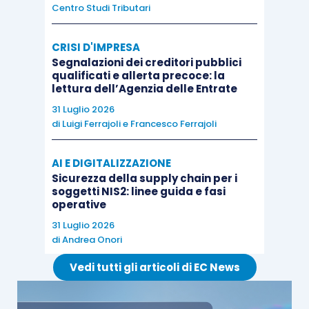
Centro Studi Tributari
principio cardine dell’ordinamento tributario più
volte ribadito dalla Cassazione in ogni ambito
CRISI D'IMPRESA
impositivo.
Segnalazioni dei creditori pubblici
qualificati e allerta precoce: la
lettura dell’Agenzia delle Entrate
Poiché le imposte sono finalizzate a coprire le
31 Luglio 2026
spese della collettività,
se un soggetto fruisce di
di
Luigi Ferrajoli
e
Francesco Ferrajoli
un’esenzione qualcun altro paga anche per lui
.
AI E DIGITALIZZAZIONE
Tale principio è tanto più vero quando l’ente
Sicurezza della supply chain per i
soggetti NIS2: linee guida e fasi
impositore è riconducibile ad un ambito ridotto,
operative
come la collettività comunale.
31 Luglio 2026
di
Andrea Onori
Infine non si può non segnalare come
Vedi tutti gli articoli di EC News
l’estensione proposta dal MEF presti il fianco ad
agevoli manovre elusive: per quale motivo, una