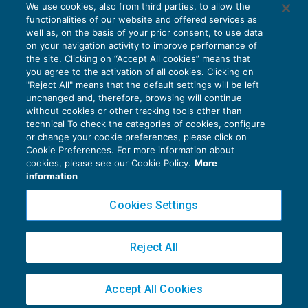
We use cookies, also from third parties, to allow the
functionalities of our website and offered services as
well as, on the basis of your prior consent, to use data
on your navigation activity to improve performance of
the site. Clicking on “Accept All cookies” means that
you agree to the activation of all cookies. Clicking on
"Reject All" means that the default settings will be left
unchanged and, therefore, browsing will continue
without cookies or other tracking tools other than
technical To check the categories of cookies, configure
or change your cookie preferences, please click on
Cookie Preferences. For more information about
Privacy Policy
cookies, please see our Cookie Policy.
More
Cookie Policy
information
Euroconference NEWS è una testata registrata al Tribunale di Milano Reg. n. 8556/2026
Cookies Settings
Direttore responsabile Sandro Cerato
Copyright 2016 ©
Gruppo Euroconference S.p.A.
v2.32.2
Reject All
Piazza Luigi Einaudi, 10N01 - 20124 Milano - info@ecnews.it
Capitale Sociale € 300.000,00 i.v. C.F. P.IVA Iscrizione Registro Imprese di Milano
Accept All Cookies
02776120236