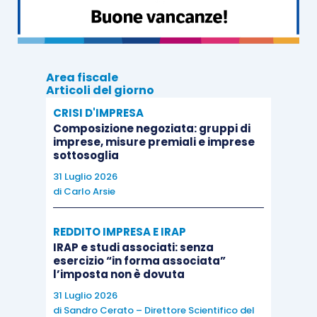
riferimento alle “
persone fisiche
”.
ma questa limitazione certamente dal
2012, dopo l’istituzione dell’IMU, non è più
Area fiscale
operante, posto che il riferimento
Articoli del giorno
all’articolo 1 D.Lgs. 99/2004
CRISI D'IMPRESA
espressamente ricomprende le società.
Composizione negoziata: gruppi di
imprese, misure premiali e imprese
sottosoglia
Non pare invece che il mutato riferimento
31 Luglio 2026
normativo abbia modificato il contesto nel
di
Carlo Arsie
quale si inquadra la posizione del soggetto che
fruisce del trattamento pensionistico agricolo
.
REDDITO IMPRESA E IRAP
IRAP e studi associati: senza
esercizio “in forma associata”
Il secondo motivo per cui la posizione del MEF
l’imposta non è dovuta
non convince risiede nella violazione del principio
31 Luglio 2026
di
tassatività delle fattispecie di esenzione
,
di
Sandro Cerato – Direttore Scientifico del