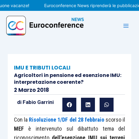
Vai
e vacanze!
Euroconference News riprenderà le pubblicazioni i
al
contenuto
IMU E TRIBUTI LOCALI
Agricoltori in pensione ed esenzione IMU:
interpretazione coerente?
2 Marzo 2018
di
Fabio Garrini
Con la
Risoluzione 1/DF del 28 febbraio
scorso il
MEF
è intervenuto sul dibattuto tema del
riconoscimento
dell’esenzione IMU sui terreni