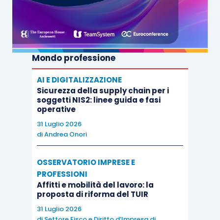
Mondo professione
AI E DIGITALIZZAZIONE
Sicurezza della supply chain per i
soggetti NIS2: linee guida e fasi
operative
31 Luglio 2026
di
Andrea Onori
OSSERVATORIO IMPRESE E
PROFESSIONI
Affitti e mobilità del lavoro: la
proposta di riforma del TUIR
31 Luglio 2026
di
Settore Fisco e Diritto d’Impresa di