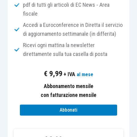
pdf di tutti gli articoli di EC News - Area
dei terreni sui quali persiste l’utilizzazione agro-
fiscale
silvo-pastorale mediante l’esercizio di
attività
dirette alla coltivazione del fondo
, alla
Accedi a Euroconference in Diretta il servizio
silvicoltura, alla funghicoltura ed all’allevamento
di aggiornamento settimanale (in differita)
di animali.
Ricevi ogni mattina la newsletter
direttamente sulla tua casella di posta
Tali terreni,
benché edificabili ai fini urbanistici,
non lo sono ai fini del tributo comunale
.
€
9,99
+ IVA
al mese
Ricordando la nuova disciplina dei terreni agricoli
introdotta dal 2016, detti terreni risultano di fatto
Abbonamento mensile
esenti
.
con fatturazione mensile
Abbonati
Ciò che si è modificato nel passaggio dall’ICI
all’IMU è la qualifica soggettiva del beneficiario
dell’agevolazione: