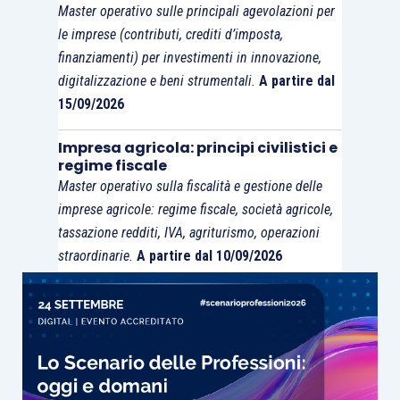
Dobbiamo quindi attenderci l’innescarsi di un
Master operativo sulle principali agevolazioni per
altro
confronto tra MEF e Cassazione,
come già
le imprese (contributi, crediti d’imposta,
era accaduto sul tema dei
coadiuvanti
finanziamenti) per investimenti in innovazione,
dell’imprenditore agricolo: mentre il MEF aveva
digitalizzazione e beni strumentali.
A partire dal
riconosciuto ad essi l’esenzione (
nota datata 23
15/09/2026
maggio 2016 – prot. 20535/2016
), la Cassazione
Impresa agricola: principi civilistici e
l’ha negata, stroncando tale posizione
regime fiscale
(
ordinanze, 11979/2017
,
12422/2017
e
Master operativo sulla fiscalità e gestione delle
12423/2017
).
imprese agricole: regime fiscale, società agricole,
tassazione redditi, IVA, agriturismo, operazioni
straordinarie.
A partire dal 10/09/2026