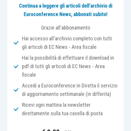
Continua a leggere gli articoli dell’archivio di
Euroconference News, abbonati subito!
Ne deriva che la comunicazione della liquidazione
IVA relativa al quarto trimestre (
li.pe.
) può
Grazie all'abbonamento
essere:
Hai accesso all'archivio completo con tutti
gli articoli di EC News - Area fiscale
trasmessa separatamente, entro il 2
Hai la possibilità di effettuare il download in
marzo 2026
, con le regole ordinarie
pdf di tutti gli articoli di EC News - Area
previste per i primi 3 trimestri 2025;
fiscale
inclusa nel modello di dichiarazione
annuale IVA 2026 con la compilazione
Accedi a Euroconference in Diretta il servizio
del quadro VP
, purché tale dichiarazione
di aggiornamento settimanale (in differita)
sia inviata
entro il 2 marzo 2026
.
Ricevi ogni mattina la newsletter
direttamente sulla tua casella di posta
Pertanto, il quadro VP non può essere incluso, e
quindi compilato, qualora la dichiarazione sia