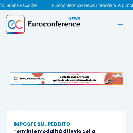
Vai
 Buone vacanze!
Euroconference News riprenderà le pubblicazi
al
contenuto
IMPOSTE SUL REDDITO
Termini e modalità di invio della