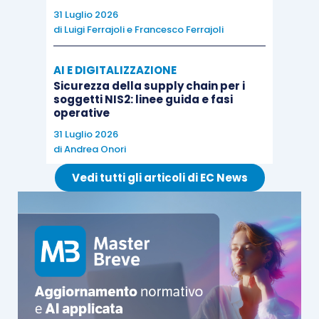
31 Luglio 2026
di
Luigi Ferrajoli
e
Francesco Ferrajoli
AI E DIGITALIZZAZIONE
Sicurezza della supply chain per i
soggetti NIS2: linee guida e fasi
operative
31 Luglio 2026
di
Andrea Onori
Vedi tutti gli articoli di EC News