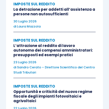
IMPOSTE SUL REDDITO
attraverso l’istituto del
ravvedimento operoso
.
La detrazione per addetti all’assistenza a
persone non autosufficienti
La
dichiarazione IVA presentata entro 90 giorni
30 Luglio 2026
di
Laura Mazzola
dalla scadenza del termine ordinario del 30 aprile
2026, ovvero
entro il 29 luglio 2026
, si considera
IMPOSTE SUL REDDITO
valida
, salvo l’applicazione delle sanzioni
L’attrazione al reddito di lavoro
previste dalla Legge.
autonomo dei compensi amministratori:
presupposti ed esempi pratici
23 Luglio 2026
Entro i citati 90 giorni la
sanzione
deve essere
di
Sandro Cerato – Direttore Scientifico del Centro
versata con F24 nella
misura ridotta a 25 euro
Studi Tributari
(ossia 1/10 di 250 euro) per effetto del
ravvedimento operoso
ex
art. 13, comma 1/c,
IMPOSTE SUL REDDITO
D.Lgs. n. 472/1997
.
Opportunità e criticità del nuovo regime
fiscale degli impianti fotovoltaici e
agrivoltaici
Invece, la
dichiarazione presentata oltre i 90
22 Luglio 2026