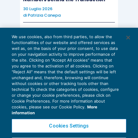
30 Luglio 2026
di
Patrizia Canepa
AI E DIGITALIZZAZIONE
We use cookies, also from third parties, to allow the
EU AI Act e studi professionali: le
functionalities of our website and offered services as
scadenze concrete
well as, on the basis of your prior consent, to use data
on your navigation activity to improve performance of
27 Luglio 2026
the site. Clicking on “Accept All cookies” means that
di
Diego Barberi
e
Stefano Dovier
you agree to the activation of all cookies. Clicking on
"Reject All" means that the default settings will be left
unchanged and, therefore, browsing will continue
without cookies or other tracking tools other than
technical To check the categories of cookies, configure
or change your cookie preferences, please click on
Cookie Preferences. For more information about
Privacy Policy
cookies, please see our Cookie Policy.
More
Cookie Policy
information
Euroconference NEWS è una testata registrata al Tribunale di Milano Reg. n. 8556/2026
Cookies Settings
Direttore responsabile Sandro Cerato