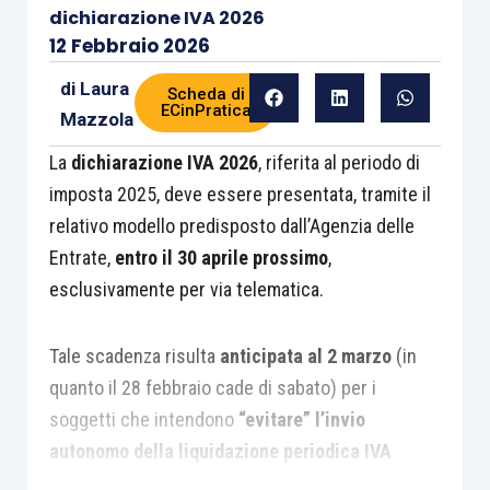
dichiarazione IVA 2026
12 Febbraio 2026
di
Laura
Scheda di
ECinPratica
Mazzola
La
dichiarazione IVA 2026
, riferita al periodo di
imposta 2025, deve essere presentata, tramite il
relativo modello predisposto dall’Agenzia delle
Entrate,
entro il 30 aprile prossimo
,
esclusivamente per via telematica.
Tale scadenza risulta
anticipata al 2 marzo
(in
quanto il 28 febbraio cade di sabato) per i
soggetti che intendono
“evitare” l’invio
autonomo della liquidazione periodica IVA
relativa al quarto trimestre
.