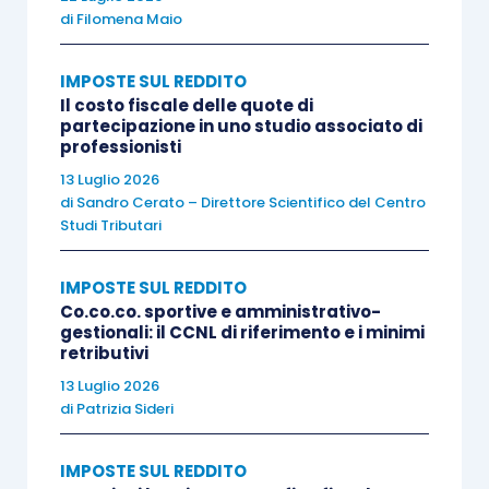
giorni successivi
dal termine di invio si
di
Filomena Maio
considera
omessa a tutti gli effetti
, ma
IMPOSTE SUL REDDITO
costituisce titolo per la riscossione dell’imposta
Il costo fiscale delle quote di
che risulta dovuta; se la dichiarazione omessa è
partecipazione in uno studio associato di
presentata entro la dichiarazione successiva e,
professionisti
comunque, prima dell’inizio di qualunque attività
13 Luglio 2026
di
Sandro Cerato – Direttore Scientifico del Centro
amministrativa di accertamento di cui il soggetto
Studi Tributari
passivo abbia avuto formale conoscenza, la
sanzione è, pari al 120% delle imposte dovute,
IMPOSTE SUL REDDITO
con un minimo di 250 euro (cfr.
art. 5, comma 1,
Co.co.co. sportive e amministrativo-
gestionali: il CCNL di riferimento e i minimi
D.Lgs. n. 471/1997
).
retributivi
13 Luglio 2026
Inoltre, se la dichiarazione omessa è presentata
di
Patrizia Sideri
con ritardo superiore a novanta giorni ma non
oltre i termini previsti per l’accertamento, e
IMPOSTE SUL REDDITO