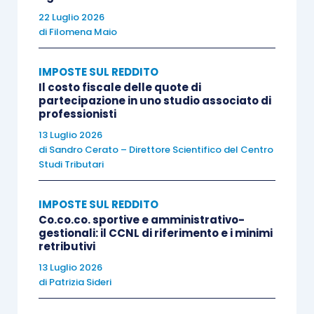
diffusione della pandemia da
Covid-19
, è stato
22 Luglio 2026
fatto ampio ricorso al
lavoro agile.
di
Filomena Maio
Come sopra visto, l’irrilevanza fiscale di tali
IMPOSTE SUL REDDITO
somme è subordinata al
Il costo fiscale delle quote di
soddisfacimento di una
partecipazione in uno studio associato di
duplice condizione
:
professionisti
13 Luglio 2026
il rimborso spese deve essere erogato a
di
Sandro Cerato – Direttore Scientifico del Centro
Studi Tributari
fronte di un costo sostenuto dal
dipendente nell’interesse esclusivo del
IMPOSTE SUL REDDITO
datore di lavoro
;
Co.co.co. sportive e amministrativo-
il
quantum
del rimborso spese deve
gestionali: il CCNL di riferimento e i minimi
retributivi
essere oggettivamente determinabile
.
13 Luglio 2026
di
Patrizia Sideri
In merito al primo punto non vi sono particolari
dubbi
, in quanto è pacifico che il lavoratore