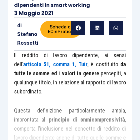
dipendenti in smart working
3 Maggio 2021
di
Scheda di
ECinPratica
Stefano
Rossetti
Il reddito di lavoro dipendente, ai sensi
dell’
articolo 51, comma 1, Tuir
, è costituito
da
tutte le somme ed i valori in genere
percepiti, a
qualunque titolo, in relazione al rapporto di lavoro
subordinato.
Questa definizione particolarmente ampia,
improntata al
principio di omnicomprensività
,
comporta l’inclusione nel concetto di reddito di
lavoro dipendente anche di tutte quelle somme e