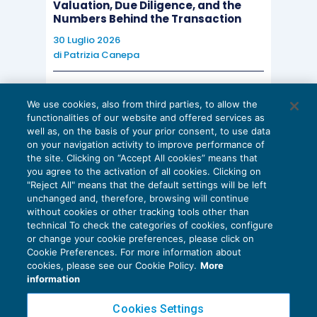
Valuation, Due Diligence, and the
Numbers Behind the Transaction
30 Luglio 2026
di
Patrizia Canepa
AI E DIGITALIZZAZIONE
We use cookies, also from third parties, to allow the
EU AI Act e studi professionali: le
functionalities of our website and offered services as
scadenze concrete
well as, on the basis of your prior consent, to use data
on your navigation activity to improve performance of
27 Luglio 2026
the site. Clicking on “Accept All cookies” means that
di
Diego Barberi
e
Stefano Dovier
you agree to the activation of all cookies. Clicking on
"Reject All" means that the default settings will be left
unchanged and, therefore, browsing will continue
without cookies or other tracking tools other than
technical To check the categories of cookies, configure
or change your cookie preferences, please click on
Cookie Preferences. For more information about
Privacy Policy
cookies, please see our Cookie Policy.
More
Cookie Policy
information
Euroconference NEWS è una testata registrata al Tribunale di Milano Reg. n. 8556/2026
Cookies Settings