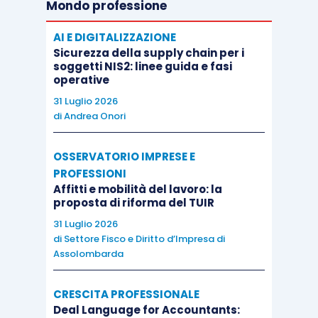
Mondo professione
In un siffatto contesto, ad avviso dell’Agenzia
delle Entrate, l’erogazione della somma di 0,5 euro
AI E DIGITALIZZAZIONE
su base giornaliera come sopra determinata,
Sicurezza della supply chain per i
soggetti NIS2: linee guida e fasi
risulta essere idonea ad essere configurata
operative
come spesa sostenuta nell’esclusivo interesse
31 Luglio 2026
del datore di lavoro in quanto oggettivamente
di
Andrea Onori
determinabile su base documentale
e con ciò
esclusa dal novero dei redditi di lavoro
OSSERVATORIO IMPRESE E
dipendente
ex
articolo 51 Tuir
.
PROFESSIONI
Affitti e mobilità del lavoro: la
proposta di riforma del TUIR
31 Luglio 2026
di
Settore Fisco e Diritto d’Impresa di
Assolombarda
CRESCITA PROFESSIONALE
Deal Language for Accountants: