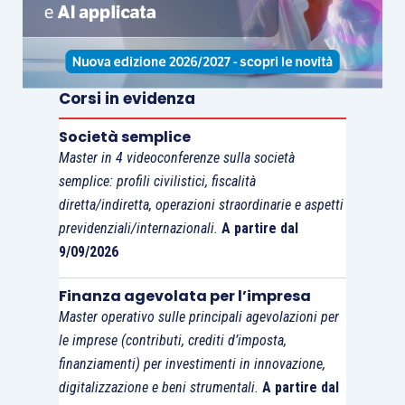
Tale somma sarebbe
comprensiva delle spese
sostenute dal dipendente per
:
Corsi in evidenza
il consumo di energia elettrica per
Società semplice
l’utilizzo di un computer e di una
Master in 4 videoconferenze sulla società
lampada
;
semplice: profili civilistici, fiscalità
l’utilizzo dei servizi igienici
(acqua e
diretta/indiretta, operazioni straordinarie e aspetti
materiale di consumo);
previdenziali/internazionali.
A partire dal
l’accensione del riscaldamento nel
9/09/2026
periodo invernale per un’ora al giorno
.
Finanza agevolata per l’impresa
Master operativo sulle principali agevolazioni per
La società istante ha poi rappresentato che:
le imprese (contributi, crediti d’imposta,
finanziamenti) per investimenti in innovazione,
i costi diretti legati al luogo di
digitalizzazione e beni strumentali.
A partire dal
svolgimento della prestazione