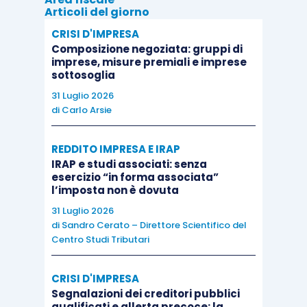
Articoli del giorno
Sul punto, però, si è espressa l’Amministrazione
finanziaria con la
risposta ad interpello n.
CRISI D'IMPRESA
Composizione negoziata: gruppi di
314/E/2021
.
imprese, misure premiali e imprese
sottosoglia
Ad avviso dell’Agenzia delle Entrate se il rimborso
31 Luglio 2026
di
Carlo Arsie
spese erogato al dipendente si basa su parametri
diretti ad individuare
i costi risparmiati dal
REDDITO IMPRESA E IRAP
datore
, è corretto ritenere che la quota di costi
IRAP e studi associati: senza
rimborsati al dipendente possa considerarsi
esercizio “in forma associata”
l’imposta non è dovuta
riferibile a consumi sostenuti nell’interesse
31 Luglio 2026
esclusivo del datore di lavoro.
di
Sandro Cerato – Direttore Scientifico del
Centro Studi Tributari
Nello specifico, la società istante (datore di
lavoro), nell’ambito di un accordo sindacale di
CRISI D'IMPRESA
Segnalazioni dei creditori pubblici
secondo livello o di un regolamento aziendale
qualificati e allerta precoce: la