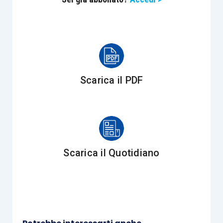
il rimborso delle piccole spese ordinarie
,
ad esempio, quelle sostenute per
l’acquisto di beni strumentali di piccolo
valore, quali la carta della fotocopia o della
stampante, le pile della calcolatrice, etc..;
le somme erogate per rimborsare i costi
Scarica il PDF
dei collegamenti telefonici
non sono da
assoggettare a tassazione essendo
sostenute dal telelavoratore per
raggiungere le risorse informatiche
dell’azienda messe a disposizione dal
Scarica il Quotidiano
datore di lavoro e quindi poter espletare
l’attività lavorativa.
Circa la modalità di determinazione
dell’ammontare della
spesa rimborsata
, l’Agenzia