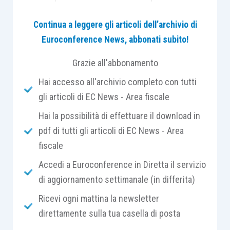
valori che, seppur
prive di sinallagma
con la
Continua a leggere gli articoli dell’archivio di
prestazione lavorativa e non erogate
Euroconference News, abbonati subito!
direttamente dal datore di lavoro, siano
comunque riconducibili ad un
rapporto di lavoro
Grazie all'abbonamento
subordinato
(a titolo di esempio: l’indennità
Hai accesso all'archivio completo con tutti
sostitutiva delle ferie, l’indennità di malattia e
gli articoli di EC News - Area fiscale
maternità).
Hai la possibilità di effettuare il download in
pdf di tutti gli articoli di EC News - Area
Viceversa, sono da considerarsi escluse dal
fiscale
rapporto sinallagmatico
le somme erogate dal
datore di lavoro al dipendente che riguardano
Accedi a Euroconference in Diretta il servizio
spese, diverse da quelle sostenute per produrre
di aggiornamento settimanale (in differita)
il reddito, di competenza del datore di lavoro,
Ricevi ogni mattina la newsletter
anticipate dal dipendente.
direttamente sulla tua casella di posta