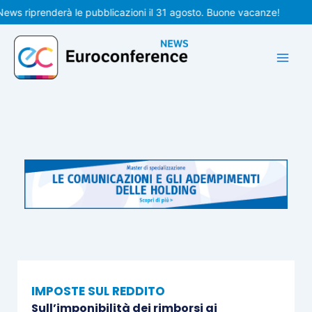
Vai
iprenderà le pubblicazioni il 31 agosto. Buone vacanze!
al
contenuto
IMPOSTE SUL REDDITO
Sull’imponibilità dei rimborsi ai