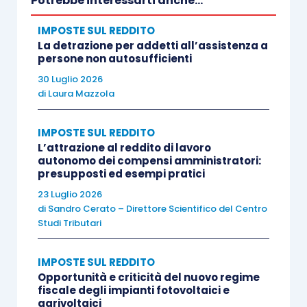
Potrebbe interessarti anche...
delle Entrate, con la
risoluzione 74/E/2017
ha
IMPOSTE SUL REDDITO
chiarito che, qualora il legislatore non abbia
La detrazione per addetti all’assistenza a
provveduto ad indicare un criterio ai fini della
persone non autosufficienti
determinazione della quota esclusa da
30 Luglio 2026
imposizione, i costi sostenuti dal dipendente
di
Laura Mazzola
nell’esclusivo interesse del datore di lavoro
devono essere individuati sulla base di
IMPOSTE SUL REDDITO
L’attrazione al reddito di lavoro
elementi oggettivi, documentalmente
autonomo dei compensi amministratori:
accertabili
, al fine di evitare che il relativo
presupposti ed esempi pratici
rimborso concorra alla
determinazione del
23 Luglio 2026
di
Sandro Cerato – Direttore Scientifico del Centro
reddito di lavoro dipendente
.
Studi Tributari
La
tematica dei rimborsi spese
ha assunto al
IMPOSTE SUL REDDITO
giorno d’oggi un particolare interesse in
Opportunità e criticità del nuovo regime
fiscale degli impianti fotovoltaici e
considerazione del fatto che, in seguito alla
agrivoltaici