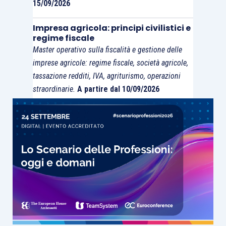
15/09/2026
(abitazione o altro luogo) saranno a
carico dipendente
;
Impresa agricola: principi civilistici e
regime fiscale
non si considereranno le spese di vitto, i
Master operativo sulla fiscalità e gestione delle
costi per la climatizzazione estiva, i
imprese agricole: regime fiscale, società agricole,
costi per la rete internet e i costi fissi
tassazione redditi, IVA, agriturismo, operazioni
per l’allaccio alla rete elettrica
.
straordinarie.
A partire dal 10/09/2026
Inoltre, nell’istanza di interpello la società istante
ha sottolineato che l’importo del rimborso
giornaliero fissato in 0,50 euro,
è in realtà
inferiore rispetto al risultato relativo al costo
giornaliero stimato
(pari a 0,5135 euro) e a
quello
risparmiato dalla società
(pari a 0,5105
euro).