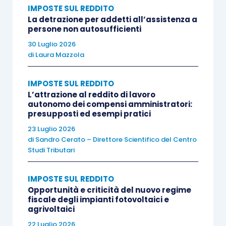
IMPOSTE SUL REDDITO
dati, ovvero di
elementi indispensabili
per lo
La detrazione per addetti all’assistenza a
svolgimento dell’attività da cui originano i ricavi
persone non autosufficienti
che concorrono a formare il reddito imponibile.
30 Luglio 2026
di
Laura Mazzola
Il caso ha formato oggetto di una
risposta ad
IMPOSTE SUL REDDITO
interpello
– la
n. 149/2023
– di recente
L’attrazione al reddito di lavoro
pubblicata sul sito dell’Agenzia delle Entrate.
autonomo dei compensi amministratori:
presupposti ed esempi pratici
23 Luglio 2026
Il caso è esattamente quello di
un
cyberattack
di
Sandro Cerato – Direttore Scientifico del Centro
che ha
compromesso numerosi sistemi
Studi Tributari
operativi della società
ed anche di altre imprese
dalla stessa controllate, rendendo indisponibili
IMPOSTE SUL REDDITO
Opportunità e criticità del nuovo regime
anche molti dati conservati sui server.
fiscale degli impianti fotovoltaici e
agrivoltaici
La società, per risolvere l’impasse causata
22 Luglio 2026