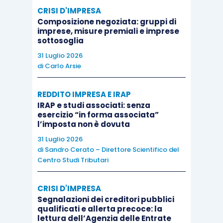
Quanto al
profilo di inerenza del costo
, l’Agenzia
CRISI D'IMPRESA
delle Entrate, dopo aver richiamato alcuni principi
Composizione negoziata: gruppi di
imprese, misure premiali e imprese
di ordine generale tratti dalla prassi e da una
sottosoglia
parte di giurisprudenza citata, si sofferma
sul
31 Luglio 2026
piano dell’onere probatorio
, sottolineando come,
di
Carlo Arsie
nel caso di specie, la
società non avrebbe
“prodotto un
supporto documentale idoneo
a
REDDITO IMPRESA E IRAP
dimostrare che l’uscita di denaro
relativa
IRAP e studi associati: senza
esercizio “in forma associata”
all’acquisto dei bitcoin e il successivo trasferimento
l’imposta non è dovuta
degli stessi sia
strettamente correlato alla
31 Luglio 2026
remunerazione di un fattore della produzione
(le
di
Sandro Cerato – Direttore Scientifico del
Centro Studi Tributari
prestazioni che gli hacker si sarebbero impegnati ad
eseguire)
”.
CRISI D'IMPRESA
Segnalazioni dei creditori pubblici
Perciò, il
costo non sarebbe deducibile
.
qualificati e allerta precoce: la
lettura dell’Agenzia delle Entrate