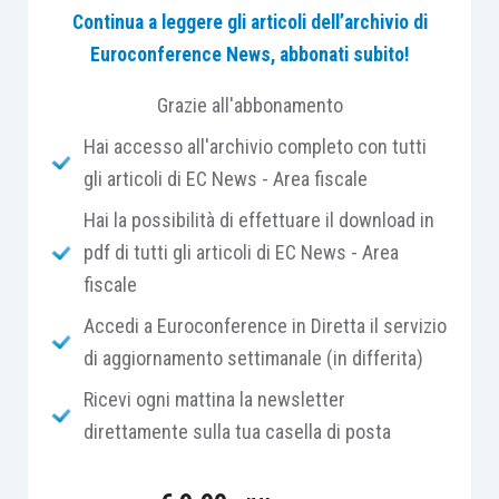
regolare attività dell’impresa e sul
trattamento di
Continua a leggere gli articoli dell’archivio di
dati anche riservati
.
Euroconference News, abbonati subito!
Grazie all'abbonamento
Accade non di rado che i soggetti colpiti dal
Hai accesso all'archivio completo con tutti
cyberttack
si trovino “obbligati” a dover
gli articoli di EC News - Area fiscale
corrispondere all’hacker le somme
da questi
estorte per la restituzione dell’accesso ai
Hai la possibilità di effettuare il download in
sistemi e per la disponibilità dei dati “oscurati”,
pdf di tutti gli articoli di EC News - Area
somme quasi sempre
erogate in forma di bit
fiscale
coin
.
Accedi a Euroconference in Diretta il servizio
di aggiornamento settimanale (in differita)
Dal punto di vista delle imposte sul reddito, è
Ricevi ogni mattina la newsletter
quindi lecito
domandarsi se
queste somme siano
direttamente sulla tua casella di posta
deducibili
ai fini della formazione del reddito
imponibile dell’impresa che le corrisponde o se