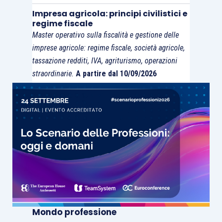
riflettori un tema di assoluta attualità, ma che non
Impresa agricola: principi civilistici e
abbia ulteriormente contribuito a delineare un
regime fiscale
quadro univoco della fattispecie
che,
Master operativo sulla fiscalità e gestione delle
probabilmente, dovrà essere affrontata dalle
imprese agricole: regime fiscale, società agricole,
tassazione redditi, IVA, agriturismo, operazioni
imprese che malauguratamente dovessero
straordinarie.
A partire dal 10/09/2026
imbattersi in simili incidenti, in un
approccio
caso per caso
.
Mondo professione