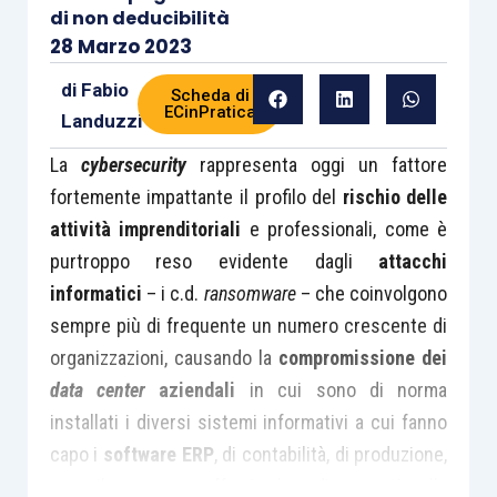
di non deducibilità
28 Marzo 2023
di
Fabio
Scheda di
ECinPratica
Landuzzi
La
cybersecurity
rappresenta oggi un fattore
fortemente impattante il profilo del
rischio delle
attività imprenditoriali
e professionali, come è
purtroppo reso evidente dagli
attacchi
informatici
– i c.d.
ransomware
– che coinvolgono
sempre più di frequente un numero crescente di
organizzazioni, causando la
compromissione dei
data center
aziendali
in cui sono di norma
installati i diversi sistemi informativi a cui fanno
capo i
software ERP
, di contabilità, di produzione,
ecc.; il tutto, con effetti talora dirompenti sulla