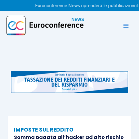
Vai
Euroconference News riprenderà le pubblicazioni il 31 
al
contenuto
IMPOSTE SUL REDDITO
Somma pagata all’hacker ad alto rischio