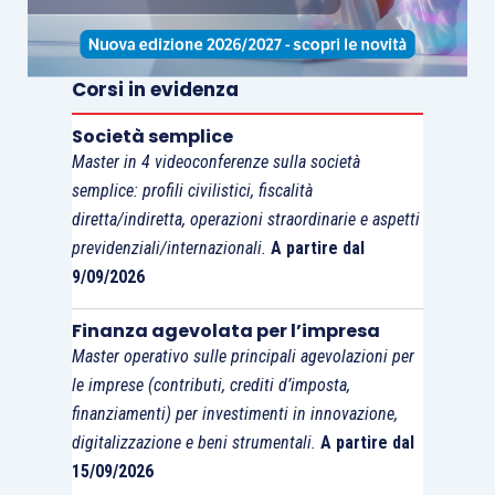
condizionati
proprio dalle conseguenze del fatto
occorso.
Corsi in evidenza
In termini documentali, si ritiene che la
denuncia
Società semplice
alla Autorità di Pubblica Sicurezza
possa
Master in 4 videoconferenze sulla società
costituire l’elemento basilare, unitamente alla
semplice: profili civilistici, fiscalità
eventuale
prova della corrispondenza
diretta/indiretta, operazioni straordinarie e aspetti
intercorsa
con gli hacker, ai documenti
previdenziali/internazionali.
A partire dal
comprovanti le
azioni rimediali
nel frattempo
9/09/2026
avviate dalla società colpita mediante il
Finanza agevolata per l’impresa
coinvolgimento di consulenti, l’attivazione delle
Master operativo sulle principali agevolazioni per
polizze assicurative
, ecc..
le imprese (contributi, crediti d’imposta,
finanziamenti) per investimenti in innovazione,
In conclusione, si è del parere che la Risposta in
digitalizzazione e beni strumentali.
A partire dal
commento abbia avuto il pregio di porre sotto i
15/09/2026