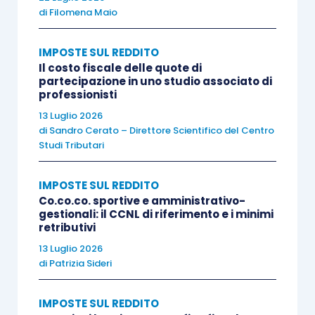
di
Filomena Maio
dall’incidente occorso, è quindi addivenuta alla
decisione di corrispondere all’hacker la somma
IMPOSTE SUL REDDITO
richiesta sotto forma di
bit coin
, ponendosi poi il
Il costo fiscale delle quote di
dubbio se tale somma fosse deducibile ai fini
partecipazione in uno studio associato di
professionisti
della determinazione dell’imponibile Ires ed Irap.
13 Luglio 2026
di
Sandro Cerato – Direttore Scientifico del Centro
Vediamo di percorrere i
contenuti principali
che
Studi Tributari
è dato di trarre da questo documento.
IMPOSTE SUL REDDITO
In primo luogo, l’Agenzia delle Entrate conferma
Co.co.co. sportive e amministrativo-
gestionali: il CCNL di riferimento e i minimi
che
la spesa in questione non si qualifica come
retributivi
“costo da reato”
ex
articolo 14, comma 4-bis, L.
13 Luglio 2026
537/1993
, norma che intende colpire con
di
Patrizia Sideri
l’indeducibilità i costi sostenuti per
beni e
servizi direttamente utilizzati
per il compimento
IMPOSTE SUL REDDITO