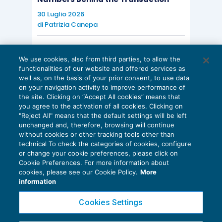
30 Luglio 2026
di
Patrizia Canepa
AI E DIGITALIZZAZIONE
We use cookies, also from third parties, to allow the
EU AI Act e studi professionali: le
functionalities of our website and offered services as
scadenze concrete
well as, on the basis of your prior consent, to use data
on your navigation activity to improve performance of
27 Luglio 2026
the site. Clicking on “Accept All cookies” means that
di
Diego Barberi
e
Stefano Dovier
you agree to the activation of all cookies. Clicking on
"Reject All" means that the default settings will be left
unchanged and, therefore, browsing will continue
without cookies or other tracking tools other than
technical To check the categories of cookies, configure
or change your cookie preferences, please click on
Cookie Preferences. For more information about
Privacy Policy
cookies, please see our Cookie Policy.
More
Cookie Policy
information
Euroconference NEWS è una testata registrata al Tribunale di Milano Reg. n. 8556/2026
Cookies Settings
Direttore responsabile Sandro Cerato