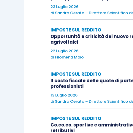
23 Luglio 2026
riferiscono
. Questa soluzione, 
di
Sandro Cerato – Direttore Scientifico de
per i contribuenti esercenti re
le fatture non incassate e non 
IMPOSTE SUL REDDITO
Ben diversa è la soluzione 
Opportunità e criticità del nuovo r
possibilità
ai contribuenti di es
agrivoltaici
senza operare annotazioni rela
22 Luglio 2026
di
Filomena Maio
registrazione dei documenti s
pagamento
. Quindi, nei fatti, q
IMPOSTE SUL REDDITO
dalla mera registrazione de
Il costo fiscale delle quote di par
indicazione ulteriore: tale 
professionisti
applicazione ma, essendo guidat
13 Luglio 2026
di
Sandro Cerato – Direttore Scientifico de
talvolta
potrebbe portare a degli
IMPOSTE SUL REDDITO
Per approfondire questioni attinenti all
Co.co.co. sportive e amministrativo
retributivi