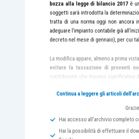
bozza alla legge di bilancio 2017
è u
soggetti sarà introdotta la determinazi
tratta di una norma oggi non ancora i
adeguare l’impianto contabile già all’in
decreto nel mese di gennaio), per cui t
La modifica appare, almeno a prima vist
evitare la tassazione di proventi no
contribuenti che trovano significativa di
emesse). L’aspetto negativo della pr
Continua a leggere gli articoli dell’
amministrative
che ne derivano, obbligan
Grazi
La novella comporta la modifica
dell’
ar
Hai accesso all'archivio completo con
per la determinazione del reddito de
Hai la possibilità di effettuare il dow
pagamenti, nonché
dell’
articolo 18 D