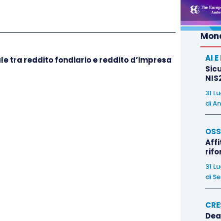
Mond
AI 
ale tra reddito fondiario e reddito d’impresa
Sicu
NIS2
31 L
di
An
OSS
Affi
rif
31 L
di
Se
CRE
Dea