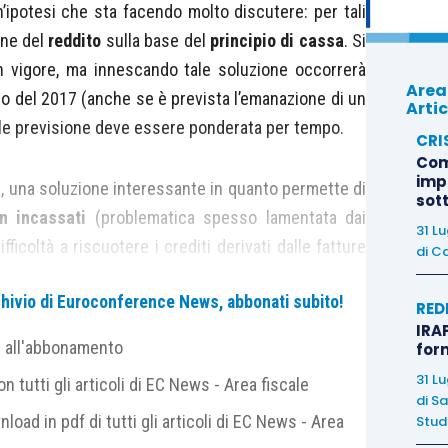
n’ipotesi che sta facendo molto discutere: per tali
one del
reddito
sulla base del
principio di cassa
. Si
n vigore, ma innescando tale soluzione occorrerà
Area
izio del 2017 (anche se è prevista l’emanazione di un
Artic
ale previsione deve essere ponderata per tempo.
CRI
Com
imp
a, una soluzione interessante in quanto permette di
sot
n incassati
(problematica spesso lamentata dai
31 L
fficoltà a riscuotere i crediti derivati dalle fatture
di
Ca
evisione è certamente legato alle
complicazioni
archivio di Euroconference News, abbonati subito!
do i contribuenti a gestire gli aspetti finanziari.
RED
IRAP
e all'abbonamento
for
ticolo 66 del TUIR
, per adeguare le regole previste
31 L
 tutti gli articoli di EC News - Area fiscale
i semplificati incorporando il peso di incassi e
di
Sa
nload in pdf di tutti gli articoli di EC News - Area
Studi
.P.R. 600/1973
, per quanto riguarda gli aspetti