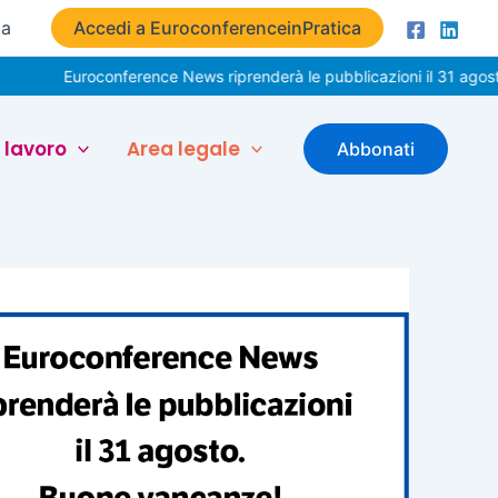
ta
Accedi a EuroconferenceinPratica
uroconference News riprenderà le pubblicazioni il 31 agosto. Buone 
 lavoro
Area legale
Abbonati