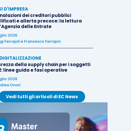
SI D'IMPRESA
alazioni dei creditori pubblici
ificati e allerta precoce: la lettura
l’Agenzia delle Entrate
uglio 2026
igi Ferrajoli
e
Francesco Ferrajoli
E DIGITALIZZAZIONE
rezza della supply chain per i soggetti
: linee guida e fasi operative
uglio 2026
drea Onori
Vedi tutti gli articoli di EC News