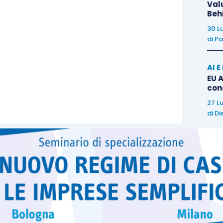
Val
Beh
30 L
di
Pa
AI 
EU A
con
27 L
di
Di