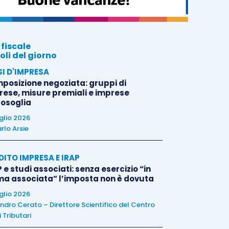
 fiscale
oli del giorno
SI D'IMPRESA
posizione negoziata: gruppi di
rese, misure premiali e imprese
tosoglia
uglio 2026
rlo Arsie
DITO IMPRESA E IRAP
 e studi associati: senza esercizio “in
ma associata” l’imposta non è dovuta
uglio 2026
ndro Cerato – Direttore Scientifico del Centro
 Tributari