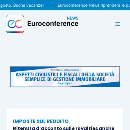
Vai
to. Buone vacanze!
Euroconference News riprenderà le pubblic
al
contenuto
IMPOSTE SUL REDDITO
Ritenuta d’acconto sulle royalties anche