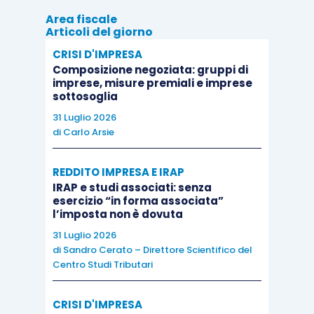
cui, ove si tratti di crediti da lavoro autonomo del
Area fiscale
Articoli del giorno
socio nei confronti della società, i quali, sebbene
CRISI D'IMPRESA
materialmente non incassati, siano, mediante la
Composizione negoziata: gruppi di
rinuncia, comunque conseguiti ed utilizzati,
sussiste
imprese, misure premiali e imprese
sottosoglia
l’obbligo di sottoporne a tassazione il relativo
31 Luglio 2026
ammontare
, con applicazione, ai sensi del D.P.R. 29
di
Carlo Arsie
settembre 1973, n. 600, articolo 25, della ritenuta
fiscale, cui la società è tenuta quale sostituto
REDDITO IMPRESA E IRAP
d’imposta
” (Cassazione n. 1335/2016, n.
IRAP e studi associati: senza
7636/2017 e n. 2057/2020).
esercizio “in forma associata”
l’imposta non è dovuta
31 Luglio 2026
In caso di
mancato versamento della ritenuta
di
Sandro Cerato – Direttore Scientifico del
d’acconto è possibile effettuare il
Centro Studi Tributari
ravvedimento operoso
ai sensi dell’
articolo 13
D.Lgs. 472/1997
, versando la sanzione ridotta
CRISI D'IMPRESA