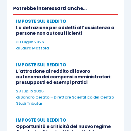
6, e 101, comma 7, Tuir.
Potrebbe interessarti anche...
IMPOSTE SUL REDDITO
La rinuncia non vale ad alterare il regime fiscale
La detrazione per addetti all’assistenza a
persone non autosufficienti
del credito che costituisce oggetto di rinuncia.
Pertanto,
“
ove si tratti di crediti da lavoro
30 Luglio 2026
di
Laura Mazzola
autonomo del socio nei confronti della società
, i
quali, sebbene materialmente non incassati, siano,
IMPOSTE SUL REDDITO
mediante la rinuncia,
comunque conseguiti ed
L’attrazione al reddito di lavoro
utilizzati
,
sussiste l’obbligo di sottoporne a
autonomo dei compensi amministratori:
presupposti ed esempi pratici
tassazione il relativo ammontare
, con applicazione,
23 Luglio 2026
ai sensi dell’articolo 25, D.P.R. 600/1973, della
di
Sandro Cerato – Direttore Scientifico del Centro
ritenuta fiscale, cui la società è tenuta quale
Studi Tributari
sostituto d’imposta”
(Cassazione n. 12223/2022).
IMPOSTE SUL REDDITO
Opportunità e criticità del nuovo regime
La rinuncia al credito da parte del socio