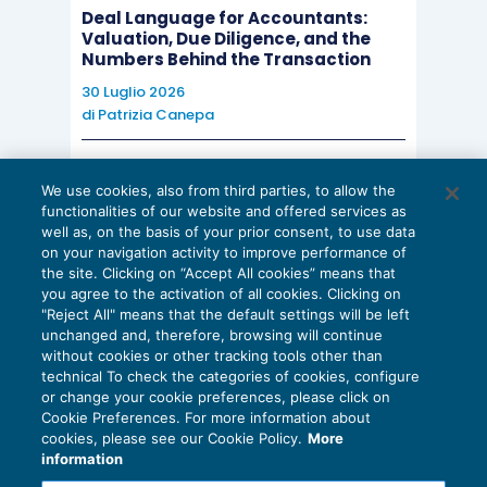
Deal Language for Accountants:
Valuation, Due Diligence, and the
Numbers Behind the Transaction
30 Luglio 2026
di
Patrizia Canepa
AI E DIGITALIZZAZIONE
We use cookies, also from third parties, to allow the
EU AI Act e studi professionali: le
functionalities of our website and offered services as
scadenze concrete
well as, on the basis of your prior consent, to use data
on your navigation activity to improve performance of
27 Luglio 2026
the site. Clicking on “Accept All cookies” means that
di
Diego Barberi
e
Stefano Dovier
you agree to the activation of all cookies. Clicking on
"Reject All" means that the default settings will be left
unchanged and, therefore, browsing will continue
without cookies or other tracking tools other than
technical To check the categories of cookies, configure
or change your cookie preferences, please click on
Cookie Preferences. For more information about
Privacy Policy
cookies, please see our Cookie Policy.
More
Cookie Policy
information