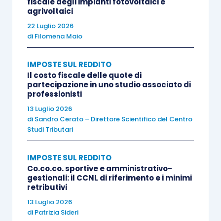
fiscale degli impianti fotovoltaici e
costituisce una prestazione che viene ad
agrivoltaici
aumentare il patrimonio della società
e può
22 Luglio 2026
di
Filomena Maio
comportare anche l’aumento del valore delle sue
quote sociali.
IMPOSTE SUL REDDITO
Il costo fiscale delle quote di
In tale contesto, allora, appare corretto ritenere
partecipazione in uno studio associato di
professionisti
che la rinuncia del credito da parte di un socio sia
13 Luglio 2026
espressione della volontà di patrimonializzare
di
Sandro Cerato – Direttore Scientifico del Centro
la società
e che, pertanto, non possa essere
Studi Tributari
equiparata alla remissione di un debito da parte di
un soggetto estraneo alla compagine sociale.
IMPOSTE SUL REDDITO
Pertanto, la rinuncia presuppone, in tali casi, il
Co.co.co. sportive e amministrativo-
gestionali: il CCNL di riferimento e i minimi
conseguimento del credito
il cui importo, anche
retributivi
se non materialmente incassato, viene,
13 Luglio 2026
comunque, “utilizzato” (Cassazione n.
di
Patrizia Sideri