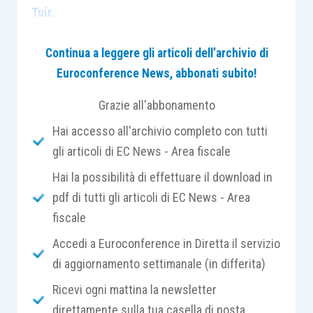
Tuir
.
Continua a leggere gli articoli dell’archivio di
La base imponibile di tassazione di tali redditi è
Euroconference News, abbonati subito!
regolata dall’articolo 54, comma 8, Tuir: i
proventi
percepiti
in denaro o in natura,
sono ridotti del
Grazie all'abbonamento
25 per cento
a titolo di deduzione forfetaria
Hai accesso all'archivio completo con tutti
delle spese
, ovvero del 40 per cento se i relativi
gli articoli di EC News - Area fiscale
compensi sono percepiti da soggetti di età
inferiore a 35 anni.
Hai la possibilità di effettuare il download in
pdf di tutti gli articoli di EC News - Area
fiscale
Su tale parte imponibile,
all’atto del pagamento
dei compensi
, si opera la
ritenuta del 20 per
Accedi a Euroconference in Diretta il servizio
cento
a
titolo di acconto dell’Irpef
dovuta dai
di aggiornamento settimanale (in differita)
percipienti (ai sensi dell’
articolo 25 D.P.R.
Ricevi ogni mattina la newsletter
600/1973
).
direttamente sulla tua casella di posta