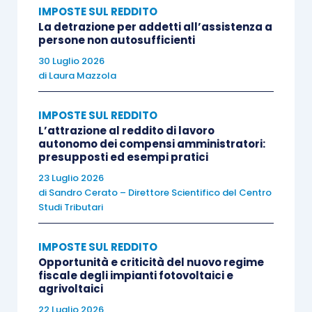
IMPOSTE SUL REDDITO
nell’esemplificare le
tipologie di attività
La detrazione per addetti all’assistenza a
immateriali
eleggibili al riallineamento, venne
persone non autosufficienti
fatto riferimento agli “
oneri pluriennali
, ossia le
30 Luglio 2026
di
Laura Mazzola
spese capitalizzate in più esercizi, ammortizzabili
fiscalmente ai sensi dell’articolo 108 del Tuir (ad
IMPOSTE SUL REDDITO
es.: le
spese di ricerca e sviluppo
, spese di
L’attrazione al reddito di lavoro
impianto e ampliamento
, ecc.)
”.
autonomo dei compensi amministratori:
presupposti ed esempi pratici
23 Luglio 2026
Si tratta perciò di un ambito
estremamente
di
Sandro Cerato – Direttore Scientifico del Centro
ampio
che, per i
soggetti Ias
Adopter
, consente
Studi Tributari
di includere anche
altre attività immateriali
come è il caso, ad esempio, del c.d. “
Right Of Use
”
IMPOSTE SUL REDDITO
Opportunità e criticità del nuovo regime
(ROU) iscritto a seguito della prima adozione
fiscale degli impianti fotovoltaici e
dell’Ifrs 16, oppure della “
customer list
” iscritta a
agrivoltaici
seguito di una
business combination
.
22 Luglio 2026