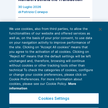
30 Luglio 2026
di
Patrizia Canepa
AI E DIGITALIZZAZIONE
We use cookies, also from third parties, to allow the
EU AI Act e studi professionali: le
functionalities of our website and offered services as
scadenze concrete
well as, on the basis of your prior consent, to use data
on your navigation activity to improve performance of
27 Luglio 2026
the site. Clicking on “Accept All cookies” means that
di
Diego Barberi
e
Stefano Dovier
you agree to the activation of all cookies. Clicking on
"Reject All" means that the default settings will be left
unchanged and, therefore, browsing will continue
without cookies or other tracking tools other than
technical To check the categories of cookies, configure
or change your cookie preferences, please click on
Cookie Preferences. For more information about
Privacy Policy
cookies, please see our Cookie Policy.
More
Cookie Policy
information
Euroconference NEWS è una testata registrata al Tribunale di Milano Reg. n. 8556/2026
Cookies Settings
Direttore responsabile Sandro Cerato