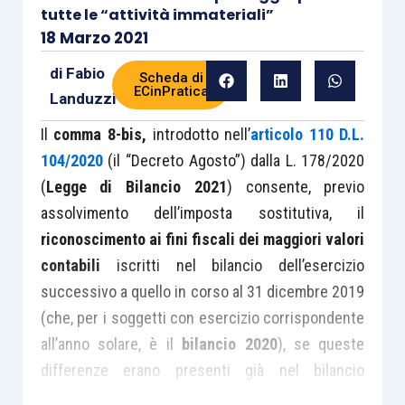
tutte le “attività immateriali”
18 Marzo 2021
di
Fabio
Scheda di
ECinPratica
Landuzzi
Il
comma 8-bis,
introdotto nell’
articolo 110 D.L.
104/2020
(il “Decreto Agosto”) dalla L. 178/2020
(
Legge di Bilancio 2021
) consente, previo
assolvimento dell’imposta sostitutiva, il
riconoscimento ai fini fiscali dei maggiori valori
contabili
iscritti nel bilancio dell’esercizio
successivo a quello in corso al 31 dicembre 2019
(che, per i soggetti con esercizio corrispondente
all’anno solare, è il
bilancio 2020
), se queste
differenze erano presenti già nel bilancio
dell’esercizio in corso al 31 dicembre 2019,