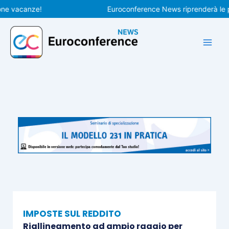
Vai
acanze!
Euroconference News riprenderà le pubbli
al
contenuto
IMPOSTE SUL REDDITO
Riallineamento ad ampio raggio per