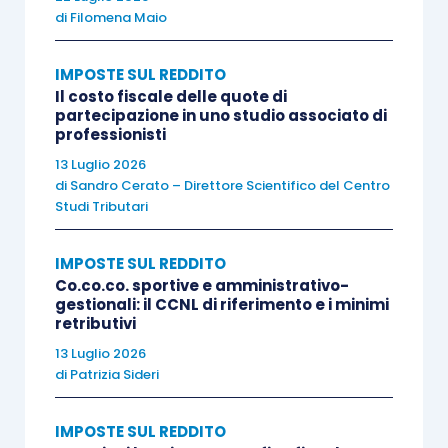
di
Filomena Maio
Vi è poi un secondo aspetto molto significativo,
IMPOSTE SUL REDDITO
che si riassume in
un semplice interrogativo
:
Il costo fiscale delle quote di
sono riallineabili tutte le
tipologie di differenze
partecipazione in uno studio associato di
professionisti
di valore contabile e fiscale
, oppure l’origine e
quindi la natura del disallineamento può diventare
13 Luglio 2026
di
Sandro Cerato – Direttore Scientifico del Centro
un discrimine per l’accesso alla facoltà in
Studi Tributari
oggetto?
IMPOSTE SUL REDDITO
A tale proposito, la
risposta fornita da Assonime
Co.co.co. sportive e amministrativo-
gestionali: il CCNL di riferimento e i minimi
va nella condivisibile direzione della più ampia
retributivi
definizione del campo di applicazione della norma,
13 Luglio 2026
ovvero che
possono accedervi tutti i
di
Patrizia Sideri
differenziali “
comunque generatisi
”
,
IMPOSTE SUL REDDITO