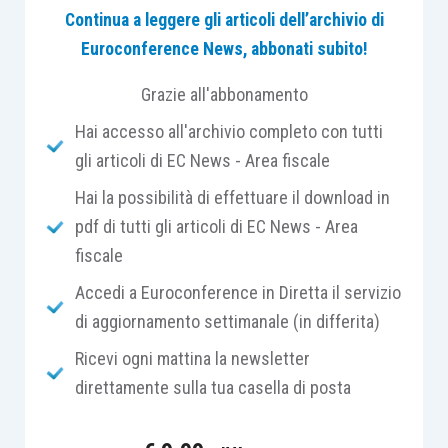
anche per l’
avviamento
e per le
altre attività
Continua a leggere gli articoli dell’archivio di
immateriali
.
Euroconference News, abbonati subito!
Grazie all'abbonamento
La recente
circolare Assonime n. 6/2021
ha
Hai accesso all'archivio completo con tutti
affrontato alcune
questioni di rilievo
anche in
gli articoli di EC News - Area fiscale
merito al perimetro di applicazione di questa
norma.
Hai la possibilità di effettuare il download in
pdf di tutti gli articoli di EC News - Area
fiscale
Dal
punto di vista soggettivo
, si sgombra subito
il campo da ogni dubbio in ordine alle imprese a
Accedi a Euroconference in Diretta il servizio
cui essa è rivolta; il
comma 8-bis
dell’articolo 110
di aggiornamento settimanale (in differita)
si rivolge infatti non solo alle
imprese Ias
Ricevi ogni mattina la newsletter
Adopter
, ma anche alle imprese che redigono il
direttamente sulla tua casella di posta
bilancio secondo le disposizioni del codice
civile
.