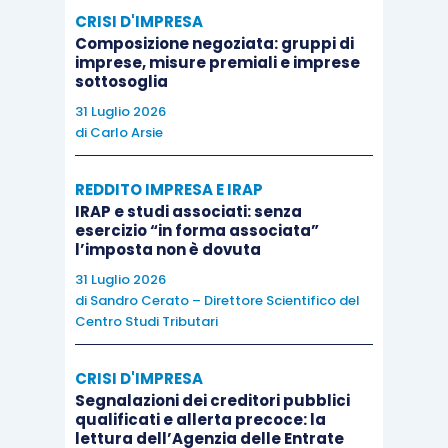
internazionali, ed infine anche da
disallineamenti
CRISI D'IMPRESA
prodottisi
a seguito di una
diversa scansione
Composizione negoziata: gruppi di
temporale degli ammortamenti contabili
imprese, misure premiali e imprese
sottosoglia
rispetto a
quelli fiscali
.
31 Luglio 2026
di
Carlo Arsie
Giova a questo riguardo il richiamo alla
circolare
18/E/2006
in cui, sempre con riguardo
REDDITO IMPRESA E IRAP
all’applicazione della rivalutazione di cui alla L.
IRAP e studi associati: senza
esercizio “in forma associata”
342/2000, l’Agenzia delle Entrate conferma (al
l’imposta non è dovuta
par. 1.9) che il riallineamento è possibile “
in tutti i
31 Luglio 2026
casi
in cui i
valori iscritti in bilancio risultino
di
Sandro Cerato – Direttore Scientifico del
superiori ai corrispondenti costi fiscalmente
Centro Studi Tributari
riconosciuti
alla data di chiusura dell’esercizio di
CRISI D'IMPRESA
riferimento
”.
Segnalazioni dei creditori pubblici
qualificati e allerta precoce: la
lettura dell’Agenzia delle Entrate
La stessa
circolare 18/E/2006
riporta, come