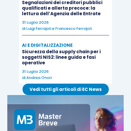
Segnalazioni dei creditori pubblici
qualificati e allerta precoce: la
lettura dell’Agenzia delle Entrate
31 Luglio 2026
di
Luigi Ferrajoli
e
Francesco Ferrajoli
AI E DIGITALIZZAZIONE
Sicurezza della supply chain per i
soggetti NIS2: linee guida e fasi
operative
31 Luglio 2026
di
Andrea Onori
Vedi tutti gli articoli di EC News