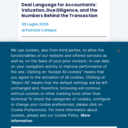
Deal Language for Accountants:
Valuation, Due Diligence, and the
Numbers Behind the Transaction
30 Luglio 2026
di
Patrizia Canepa
AI E DIGITALIZZAZIONE
We use cookies, also from third parties, to allow the
EU AI Act e studi professionali: le
functionalities of our website and offered services as
scadenze concrete
well as, on the basis of your prior consent, to use data
on your navigation activity to improve performance of
27 Luglio 2026
the site. Clicking on “Accept All cookies” means that
di
Diego Barberi
e
Stefano Dovier
you agree to the activation of all cookies. Clicking on
"Reject All" means that the default settings will be left
unchanged and, therefore, browsing will continue
without cookies or other tracking tools other than
technical To check the categories of cookies, configure
or change your cookie preferences, please click on
Cookie Preferences. For more information about
Privacy Policy
cookies, please see our Cookie Policy.
More
Cookie Policy
information