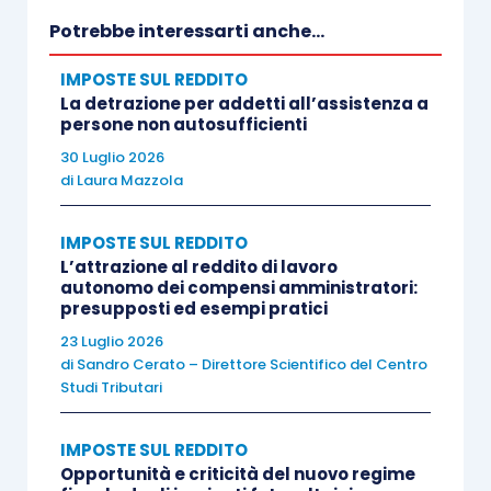
dell’Agenzia delle entrate, e soprattutto;
Potrebbe interessarti anche...
dovrà essere
certificato
, anche in ordine
IMPOSTE SUL REDDITO
alla sua conformità ai principi contabili, da
La detrazione per addetti all’assistenza a
parte di
professionisti indipendenti
già in
persone non autosufficienti
possesso di una specifica professionalità
30 Luglio 2026
iscritti all’albo degli avvocati o dei dottori
di
Laura Mazzola
commercialisti ed esperti contabili.
IMPOSTE SUL REDDITO
L’attrazione al reddito di lavoro
Quest’ultimo aspetto sta prestando il fianco ad
autonomo dei compensi amministratori:
alcune critiche da parte degli operatori, in quanto
presupposti ed esempi pratici
dovrà essere chiarito il significato del
possesso
23 Luglio 2026
di
Sandro Cerato – Direttore Scientifico del Centro
di “specifica professionalità
”, che dovrebbe
Studi Tributari
essere già insita nell’iscrizione ad
uno dei due
ordini professionali
(dottori commercialisti o
IMPOSTE SUL REDDITO
avvocati).
Opportunità e criticità del nuovo regime