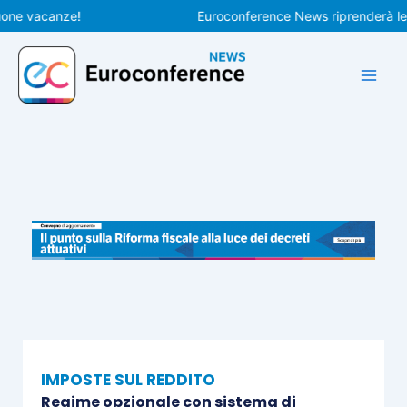
Vai
vacanze!
Euroconference News riprenderà le pubbl
al
contenuto
IMPOSTE SUL REDDITO
Regime opzionale con sistema di