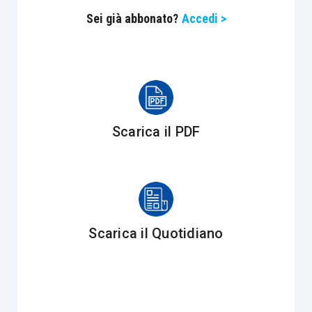
dei rischi fiscali di cui l’impresa deve essere
Sei già abbonato?
Accedi >
dotata nel più ampio contesto relativo agli
adeguati assetti organizzativi, amministrativi e
contabili
voluti dal Codice della crisi d’impresa e
inserito nell’articolo 2086, Cod. civ.
Scarica il PDF
Altra novità rilevante è l’inserimento del nuovo
comma 1-bis, all’
articolo 4, D.Lgs. 128/2015
, in
base al quale il
sistema di rilevazione dei rischi
,
di cui in precedenza, dovrà tener conto di
due
elementi
:
Scarica il Quotidiano
dovrà essere predisposto in
modo
coerente con le linee guida
che saranno
indicate da un apposito provvedimento