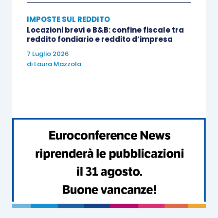
che aderiscono al
regime di adempimento
IMPOSTE SUL REDDITO
collaborativo
, pena il probabile fallimento della
Locazioni brevi e B&B: confine fiscale tra
norma in quanto i costi che l’impresa dovrà
reddito fondiario e reddito d’impresa
sostenere potranno essere
eccessivamente
7 Luglio 2026
di
Laura Mazzola
elevati.