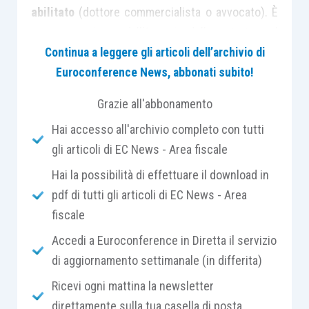
abilitato
(dottore commercialista o avvocato). È
quanto precisato dall’Agenzia delle entrate, nel
corso di un recente incontro con la
stampa
Continua a leggere gli articoli dell’archivio di
specializzata,
in relazione al rapporto esistente
Euroconference News, abbonati subito!
tra il
regime di adempimento collaborativo e
Grazie all'abbonamento
quello opzionale
previsto per le piccole imprese.
Hai accesso all'archivio completo con tutti
Va ricordato che il D.Lgs. 221/2023 da un lato,
gli articoli di EC News - Area fiscale
apporta delle
rilevanti
modifiche
alla disciplina
dell’adempimento collaborativo già previsto prima
Hai la possibilità di effettuare il download in
della riforma, con particolare riguardo ai
requisiti
pdf di tutti gli articoli di EC News - Area
dimensionali
per l’accesso, agli
effetti ed alla
fiscale
procedura
da seguire; dall’altro, si inserisce il
Accedi a Euroconference in Diretta il servizio
nuovo regime opzionale
di adozione del
sistema
di aggiornamento settimanale (in differita)
di controllo del rischio fiscale
per i soggetti che
Ricevi ogni mattina la newsletter
non possiedono i requisiti
per aderire al regime
direttamente sulla tua casella di posta