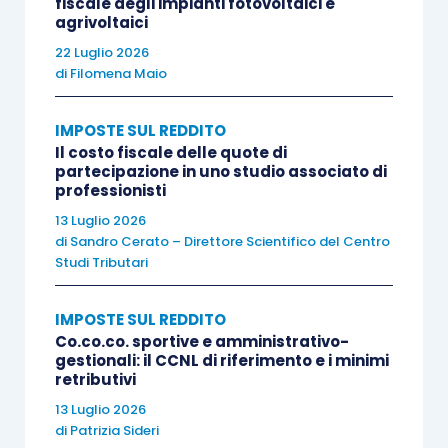
fiscale degli impianti fotovoltaici e
agrivoltaici
Tornando al chiarimento fornito dall’Agenzia delle
22 Luglio 2026
entrate, nel corso dell’incontro con la stampa
di
Filomena Maio
specializzata, è stato precisato che, stante il
richiamo all’articolo 4, da parte dell’
articolo 7-bis,
IMPOSTE SUL REDDITO
D. Lgs. 128/2015
, è necessario che, anche il
Il costo fiscale delle quote di
partecipazione in uno studio associato di
sistema di rilevazione, misurazione, gestione
e
professionisti
controllo del rischio fiscale nell’ambito del
13 Luglio 2026
regime opzionale sia
certificato, al pari di
di
Sandro Cerato – Direttore Scientifico del Centro
Studi Tributari
quanto previsto nel regime ordinario
dell’adempimento collaborativo
. Si tratterà di
IMPOSTE SUL REDDITO
capire se la proceduta da adottare dal
Co.co.co. sportive e amministrativo-
professionista per la certificazione del sistema
gestionali: il CCNL di riferimento e i minimi
retributivi
sarà, come ci si augura,
differente e meno
13 Luglio 2026
impegnativa
rispetto a quella prevista
di
Patrizia Sideri
nell’
articolo 4, D.Lgs. 128/2015
, per le imprese