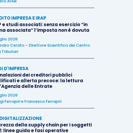
rlo Arsie
DITO IMPRESA E IRAP
 e studi associati: senza esercizio “in
ma associata” l’imposta non è dovuta
uglio 2026
ndro Cerato – Direttore Scientifico del Centro
 Tributari
SI D'IMPRESA
alazioni dei creditori pubblici
ificati e allerta precoce: la lettura
l’Agenzia delle Entrate
uglio 2026
igi Ferrajoli
e
Francesco Ferrajoli
E DIGITALIZZAZIONE
rezza della supply chain per i soggetti
: linee guida e fasi operative