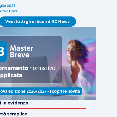
uglio 2026
drea Onori
Vedi tutti gli articoli di EC News
i in evidenza
età semplice