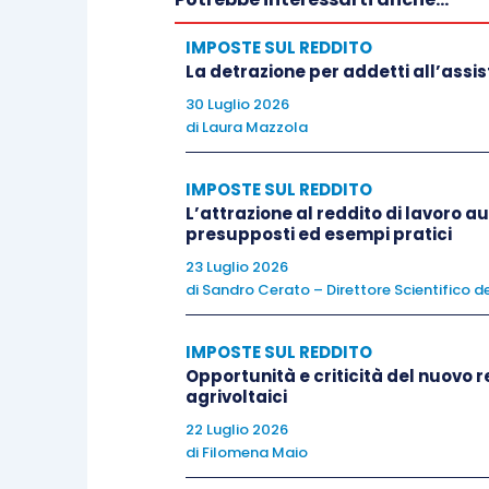
riproposizione dell’invarianza di getti
radice anche le migliori intenzioni d
IMPOSTE SUL REDDITO
battesimo giornalistico).
La detrazione per addetti all’assi
30 Luglio 2026
di
Laura Mazzola
È importante, tuttavia, che la le
compensazione
che comprendano, non 
IMPOSTE SUL REDDITO
società ed enti, nonché da qualsiasi r
L’attrazione al reddito di lavoro
capitale, ma anche
i costi e gli oneri i
presupposti ed esempi pratici
delegato
non tremi su questa svolta a 
23 Luglio 2026
di
Sandro Cerato – Direttore Scientifico de
Il decalogo prosegue, poi, secondo un or
IMPOSTE SUL REDDITO
Opportunità e criticità del nuovo r
Si intuisce chiaramente che la revisi
agrivoltaici
forme pensionistiche complementar
i
22 Luglio 2026
impositivo che si basa sul c.d.
mecc
di
Filomena Maio
come da molti auspicato, passando un