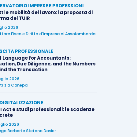
ERVATORIO IMPRESE E PROFESSIONI
tti e mobilità del lavoro: la proposta di
orma del TUIR
uglio 2026
ttore Fisco e Diritto d’Impresa di Assolombarda
SCITA PROFESSIONALE
l Language for Accountants:
uation, Due Diligence, and the Numbers
ind the Transaction
uglio 2026
trizia Canepa
E DIGITALIZZAZIONE
I Act e studi professionali: le scadenze
crete
uglio 2026
ego Barberi
e
Stefano Dovier