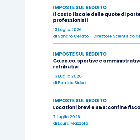
IMPOSTE SUL REDDITO
Esenzione, Tassazione), vale a dire a
Il costo fiscale delle quote di par
contribuzione, quello sui
rendimenti 
professionisti
tassazione
al momento della percezio
13 Luglio 2026
beneficiario. Più limitatamente, l’
di
Sandro Cerato – Direttore Scientifico de
omogeneizzare il trattamento impo
investimenti.
IMPOSTE SUL REDDITO
Co.co.co. sportive e amministrativo
retributivi
La circostanza che sia previsto che l
‘i
13 Luglio 2026
delle relative addizionali sia “
almeno sui 
di
Patrizia Sideri
prelievo a monte a titolo definitivo
” (pun
porta aperta per
forme diverse di im
IMPOSTE SUL REDDITO
Locazioni brevi e B&B: confine fisc
aiuta a svuotare quella “valigia di pe
7 Luglio 2026
Riforma.
di
Laura Mazzola
Un’occasione perduta riguarda, poi, la 