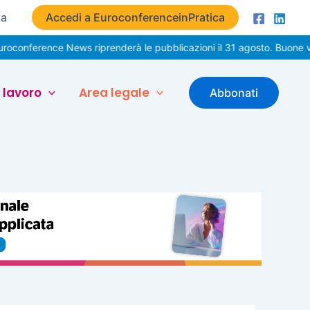
ta
Accedi a EuroconferenceinPratica
ce News riprenderà le pubblicazioni il 31 agosto. Buone vacanze!
 lavoro
Area legale
Abbonati