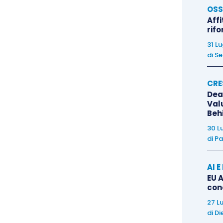
enza mezzi termini, il
mantenimento del livello di
OSS
Affi
edditi derivanti da titoli di Stato
ed equiparati; è
rif
itoli di Stato
è, per così dire,
una mera illusione
31 L
ito per pari importo). Ma, evidentemente, siamo in
di
Se
 la sua parte
.
CRE
Dea
petti dichiarativi (sic!) prevedendo un
obbligo
Val
iaria da parte del contribuente, con la possibilità di
Beh
mplificate di riscossione dell’imposta attraverso
30 L
di
Pa
i sussistano stabili rapporti, senza obbligo di
edditi; corollario di ciò la previsione
dell’obbligo
AI 
entrate, da parte dei soggetti che intervengono
EU A
ura finanziaria
per i quali il contribuente non ha
con
27 L
di
Di