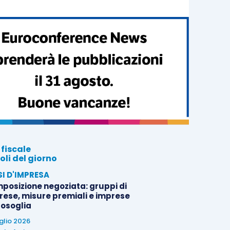
 fiscale
oli del giorno
SI D'IMPRESA
posizione negoziata: gruppi di
rese, misure premiali e imprese
tosoglia
uglio 2026