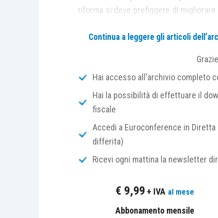
riforma si deve prefiggere di migliorare 
(superando quindi la distinzione tra redd
Continua a leggere gli articoli dell’
tratta tanto di creare una categ
opportunamente,
alla luce dell’evoluz
Grazi
scorso,
l’eterogena categoria residual
Hai accesso all'archivio completo con
loro si confà) le varie ipotesi di p
investimenti finanziari
. Era evidente 
Hai la possibilità di effettuare il dow
nell’audizione parlamentare – Consulta
fiscale
distinzione tra dividendo e plusvalenza
Accedi a Euroconference in Diretta 
differita)
Dal Dossier si evincono ulteriorment
Ricevi ogni mattina la newsletter di
carattere sistematico seppur di minor pr
cassa
e una “più ampia possibilità di
co
€
9,99
+ IVA
al mese
Con riferimento al
criterio di cassa
Abbonamento mensile