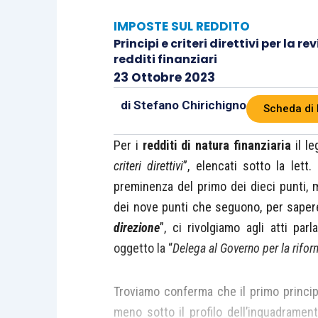
IMPOSTE SUL REDDITO
Principi e criteri direttivi per la 
redditi finanziari
23 Ottobre 2023
di
Stefano Chirichigno
Scheda di 
Per i
redditi di natura finanziaria
il le
criteri direttivi
”, elencati sotto la lett. 
preminenza del primo dei dieci punti,
dei nove punti che seguono, per saper
direzione
”, ci rivolgiamo agli atti pa
oggetto la “
Delega al Governo per la rifor
Troviamo conferma che il primo princip
meno sotto il profilo dell’inquadrame