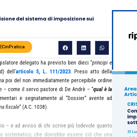
revisione del sistema di imposizione sui
ECinPratica
gislatore delegato ha previsto ben dieci “
principi e
d) dell’
articolo 5, L. 111/2023
. Preso atto della
 ma poi del non immediatamente percepibile ordine
Area
e – come il servo pastore di De Andrè – “
qual è la
Artic
rlamentari e segnatamente al “Dossier” avente ad
CRI
ma fiscale
” (A.C. 1038).
Com
imp
sot
io – e ad avviso di chi scrive più lodevole quanto
31 L
nto sistematico, che dovrebbe essere ciò che una