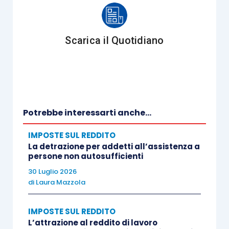
quindi è stato definitivamente abrogato a
partire dal
1° gennaio 2016
.
Scarica il Quotidiano
A questo punto si sono venute a creare “
due
categorie
” di contribuenti minimi:
i contribuenti minimi che
applicavano
tale regime al 31 dicembre 2014
e che,
Potrebbe interessarti anche...
come detto, potevano scegliere di
IMPOSTE SUL REDDITO
rimanervi. Per questi soggetti, a detta
La detrazione per addetti all’assistenza a
dell’Agenzia, il regime di vantaggio
persone non autosufficienti
costituisce il
regime naturale
; pertanto,
30 Luglio 2026
di
Laura Mazzola
se hanno scelto di continuare ad
applicarlo negli anni successivi
non sono
IMPOSTE SUL REDDITO
mai stati soggetti al vincolo di
L’attrazione al reddito di lavoro
permanenza triennale
che normalmente