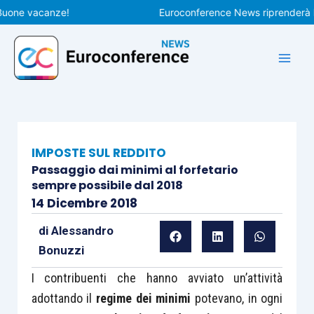
Vai
e vacanze!
Euroconference News riprenderà le pubb
al
contenuto
IMPOSTE SUL REDDITO
Passaggio dai minimi al forfetario
sempre possibile dal 2018
14 Dicembre 2018
di
Alessandro
Bonuzzi
I contribuenti che hanno avviato un’attività
adottando il
regime dei minimi
potevano, in ogni