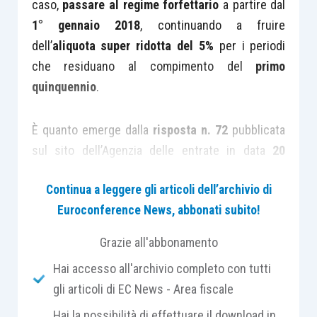
caso,
passare al regime forfettario
a partire dal
1° gennaio 2018
, continuando a fruire
dell’
aliquota super ridotta del 5%
per i periodi
che residuano al compimento del
primo
quinquennio
.
È quanto emerge dalla
risposta n. 72
pubblicata
sul sito dell’Agenzia delle entrate in data
20
novembre 2018
.
Continua a leggere gli articoli dell’archivio di
Euroconference News, abbonati subito!
Il caso oggetto di disamina riguarda un
contribuente che
nel 2014
ha avviato un’attività
Grazie all'abbonamento
di
consulenza amministrativa
, avvalendosi del
Hai accesso all'archivio completo con tutti
“regime fiscale di vantaggio per l’imprenditoria
gli articoli di EC News - Area fiscale
giovanile e lavoratori in mobilità” (cd. regime dei
Hai la possibilità di effettuare il download in
minimi).