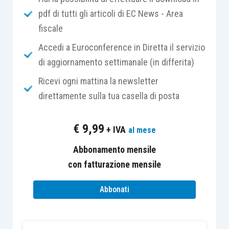
pdf di tutti gli articoli di EC News - Area
fiscale
Avendone i requisiti chiede se può aderire, già
per l’anno 2018
, al
regime forfetario
fruendo
Accedi a Euroconference in Diretta il servizio
dell’aliquota agevolata del 5% previsa per le
start-
di aggiornamento settimanale (in differita)
up
.
Ricevi ogni mattina la newsletter
direttamente sulla tua casella di posta
L’Agenzia delle entrate, nell’ambito della propria
consulenza giuridica, ricorda che:
€
9,99
+ IVA
al mese
Abbonamento mensile
il regime forfetario è stato
introdotto
con fatturazione mensile
dalla
190/2014
con decorrenza dall’anno
2015;
Abbonati
l’avvento del nuovo regime, in un primo
momento, ha determinato l’
abrogazione
di
tutti
gli altri regimi che si rivolgevano ai