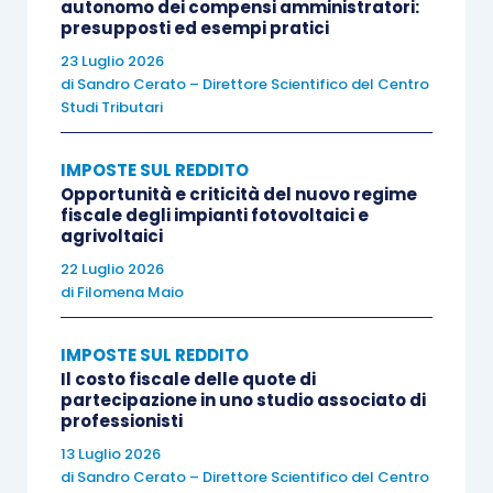
autonomo dei compensi amministratori:
presupposti ed esempi pratici
ricorre in caso di opzione per un regime
d’imposta diverso da quello naturale
23 Luglio 2026
di
Sandro Cerato – Direttore Scientifico del Centro
(
minimi per natura
);
Studi Tributari
i contribuenti che hanno applicato il
regime di vantaggio
dal 1° gennaio 2015
IMPOSTE SUL REDDITO
allorquando era già in vigore il regime
Opportunità e criticità del nuovo regime
fiscale degli impianti fotovoltaici e
forfetario, da considerarsi l’unico regime
agrivoltaici
naturale per le piccole imprese e i piccoli
22 Luglio 2026
professionisti. Di talché, per questi
di
Filomena Maio
soggetti, il
regime di vantaggio va
considerato opzionale
e, quindi,
IMPOSTE SUL REDDITO
Il costo fiscale delle quote di
vincolante
per almeno un
triennio
(
minimi
partecipazione in uno studio associato di
per opzione
).
professionisti
13 Luglio 2026
Alla luce di ciò, atteso che il contribuente istante
di
Sandro Cerato – Direttore Scientifico del Centro