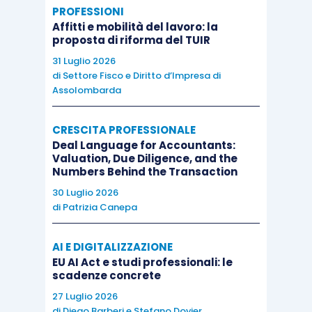
PROFESSIONI
Affitti e mobilità del lavoro: la
proposta di riforma del TUIR
31 Luglio 2026
di
Settore Fisco e Diritto d’Impresa di
Assolombarda
CRESCITA PROFESSIONALE
Deal Language for Accountants:
Valuation, Due Diligence, and the
Numbers Behind the Transaction
30 Luglio 2026
di
Patrizia Canepa
AI E DIGITALIZZAZIONE
EU AI Act e studi professionali: le
scadenze concrete
27 Luglio 2026
di
Diego Barberi
e
Stefano Dovier