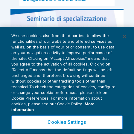
We use cookies, also from third parties, to allow the
functionalities of our website and offered services as
well as, on the basis of your prior consent, to use data
on your navigation activity to improve performance of
the site. Clicking on “Accept All cookies” means that
you agree to the activation of all cookies. Clicking on
"Reject All" means that the default settings will be left
unchanged and, therefore, browsing will continue
without cookies or other tracking tools other than
technical To check the categories of cookies, configure
or change your cookie preferences, please click on
Cookie Preferences. For more information about
Privacy Policy
cookies, please see our Cookie Policy.
More
Cookie Policy
information
Euroconference NEWS è una testata registrata al Tribunale di Milano Reg. n. 8556/2026
Cookies Settings
Direttore responsabile Sandro Cerato